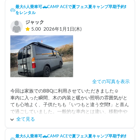
最大6人乗車可🛻CAMP ACEで夏フェス夏キャンプ早期予約❗️
をレンタル
ジャック
5.00
2026年1月1日(木)
全ての写真を表示
今回は家族でのBBQに利用させていただきました☺️

車内に入った瞬間、木の内装と暖かい照明の雰囲気がと
ても心地よく、子供たちも「いつもと違う空間❗️」と喜ん
で過ごしていました。一般的な車内とは違い、移動中や
待ち時間も楽しく過ごせました🚗

全て見る
日が傾いてからは照明の柔らかさが心地よく、外で遊ん
最大6人乗車可🛻CAMP ACEで夏フェス夏キャンプ早期予約❗️
だあとに車内で一息つける時間は、小さい子供がいる親