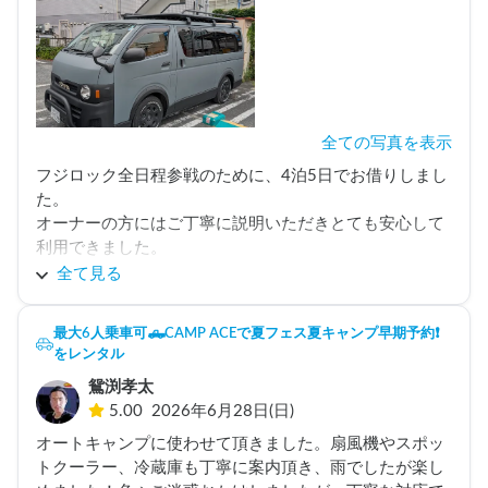
全ての写真を表示
フジロック全日程参戦のために、4泊5日でお借りしまし
た。

オーナーの方にはご丁寧に説明いただきとても安心して
利用できました。

肝心の車両ですがとても清潔、かつ内装もとても素敵で
全て見る
最高の5日間になりました。

ぜひまた利用させていただきたいと思います。

最大6人乗車可🛻CAMP ACEで夏フェス夏キャンプ早期予約❗️
今回はありがとうございました！
をレンタル
鴛渕孝太
5.00
2026年6月28日(日)
オートキャンプに使わせて頂きました。扇風機やスポッ
トクーラー、冷蔵庫も丁寧に案内頂き、雨でしたが楽し