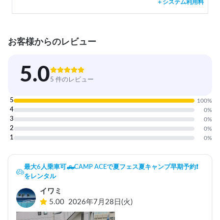
＋システム利用料
お客様からのレビュー
5.0
5 件のレビュー
5
100
%
4
0
%
3
0
%
2
0
%
1
0
%
最大6人乗車可🛻CAMP ACEで夏フェス夏キャンプ早期予約❗️
をレンタル
イワミ
5.00
2026年7月28日(火)