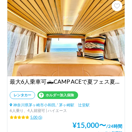
最大6人乗車可🛻CAMP ACEで夏フェス夏キャンプ早期予約❗️
レンタカー
ホルダー加入保険
神奈川県茅ヶ崎市小和田, ' 茅ヶ崎駅 辻堂駅
6人乗り、4人就寝可 | ハイエース
5.00
(
5
)
¥
15,000
〜
/
24時間