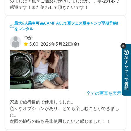
めました！色々ご迷惑おかけしましたが、丁寧な対応で
感謝です！また使わせて頂きたいです！
最大6人乗車可🛻CAMP ACEで夏フェス夏キャンプ早期予約❗️
をレンタル
つか
5.00
2026年5月22日(金)
AI
チ
ャ
ッ
ト
で
質
問
全ての写真を表示
家族で旅行目的で使用しました。

色々なオプションがあり、とても楽しむことができまし
た。
