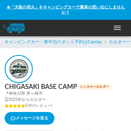
☀️「大曲の花火」をキャンピングカーで最高の思い出にしません
か？
ナビゲー
キャンピングカー・車中泊スポット予約はCarstay
/
ホルダー一
CHIGASAKI BASE CAMP
レンタカーホルダー
📍
神奈川県 茅ヶ崎市
🗓
2025年からホルダー
(
5
件のレビュー
)
メッセージを送る