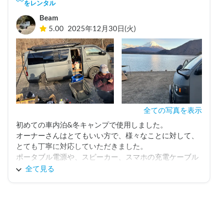
をレンタル
としてはありがたかったです。

Beam
5.00
2025年12月30日(火)
電源も使えるため、スマホの充電やお湯を沸かすなどの
ちょっとしたことができ、家族連れには満足できる内容
でした。受け渡しや説明も丁寧で、初めての利用でも不
安なく使えました。

家族でのBBQやアウトドア、少し特別なお出かけにちょ
うどいい一台だと思います❗️また機会があれば利用したい
です。ありがとうございました。
全ての写真を表示
初めての車内泊&冬キャンプで使用しました。

オーナーさんはとてもいい方で、様々なことに対して、
とても丁寧に対応していただきました。

ポータブル電源や、スピーカー、スマホの充電ケーブル
や、スマホホルダー、ルーフトップ、延長コードなど、
全て見る
かゆいところに手が届くような配慮がたくさんあり、と
ても快適に使わせていただきました。