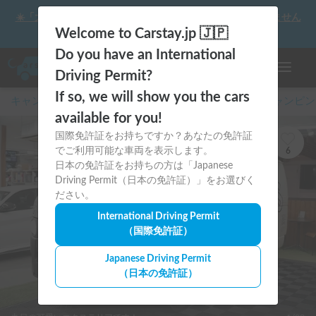
☀️「大曲の花火」をキャンピングカーで最高の思い出にしません
か？
Welcome to Carstay.jp 🇯🇵
Do you have an International
ナビゲー
Driving Permit?
If so, we will show you the cars
キャンピングカー・車中泊スポット予約はCarstay
/
キャンピン
available for you!
国際免許証をお持ちですか？あなたの免許証
でご利用可能な車両を表示します。
6
日本の免許証をお持ちの方は「Japanese
Driving Permit（日本の免許証）」をお選びく
ださい。
International Driving Permit
（国際免許証）
Japanese Driving Permit
（日本の免許証）