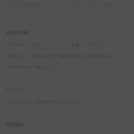
釣り道具荷積可
サーフボード荷積可
車両の詳細
メーカー：
トヨタ
車種：ハイエース
車体サイズ：全長
4,690
・全幅
1,690
・全高
1,980
mm
※参考車種サイズ表は
こちら
レビュー
レビューがまだ掲載されていません
受渡場所