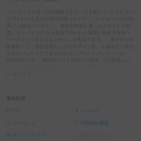
“バンライフを思う存分満喫できる一台を探そう” そんなコン
セプトから生まれたSEDONA（セドナ）。ハイエースの200
系バンDXをベースとし、無垢の木材を使ったデザインが特
徴。 キャンピングカー架装で培われた知識と技術力を持つ
ワークヴォックスさんだからこそ実現できる、「車中泊での
快適性」と「居住空間としてのデザイン性」を高次元で両立
させたバンライフスタイルのコンプリートパッケージが
SEDONAです。 “車中泊できる街乗り仕様車” でお馴染みの
ハイエース内装カスタムコンプリート架装メーカー
WORKVOX（ワークヴォックス）さんが提案するパッケー
全て見る
ジング【SEDONA（セドナ）】に待望の3シリーズ目がリリ
ース！いち早くレンタカーにしました！！ 憧れのバンライ
フをお楽しみいただけます！！
基本設備
ETC
カーナビ
コンセント
外部供給電源
サブバッテリー
家庭用エアコン