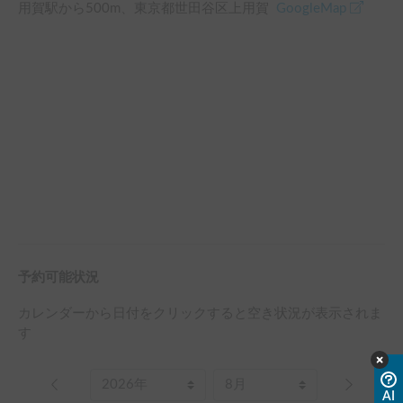
用賀駅
から
500
m、
東京都世田谷区上用賀
GoogleMap
予約可能状況
カレンダーから日付をクリックすると空き状況が表示されま
す
AI