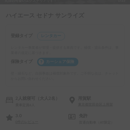
丸目の可愛いエクステリアです！
1/23
ハイエース セドナ サンライズ
登録タイプ
レンタカー
レンタカー事業者が管理・提供する車両です。補償・貸出条件は、事
業者の規定に基づきます。
保険タイプ
カーシェア保険
壁・縁石など、自損事故は補償対象外です。ご不明な点は、チャット
からお問い合わせください。
2人就寝可（大人2名）
用賀駅
東京都世田谷区上用賀
乗車定員6人
3.0
免許
0
件のレビュー
普通自動車（AT限定）