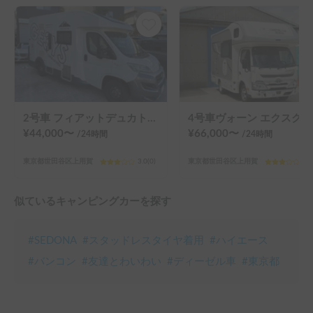
2号車 フィアットデュカト ローラーチーム ゼフィーロ 235LT
4
¥
44,000
〜
¥
66,000
〜
/24
時間
/24
時間
東京都世田谷区上用賀
3.0
(
0
)
東京都世田谷区上用賀
3.0
似ているキャンピングカーを探す
#
SEDONA
#
スタッドレスタイヤ着用
#
ハイエース
#
バンコン
#
友達とわいわい
#
ディーゼル車
#
東京都