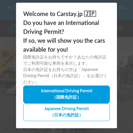
☀️「大曲の花火」をキャンピングカーで最高の思い出にしません
か？
Welcome to Carstay.jp 🇯🇵
Do you have an International
ナビゲー
Driving Permit?
If so, we will show you the cars
キャンピングカー・車中泊スポット予約はCarstay
/
キャンピン
available for you!
あり
平日長期割引
国際免許証をお持ちですか？あなたの免許証
でご利用可能な車両を表示します。
12
日本の免許証をお持ちの方は「Japanese
Driving Permit（日本の免許証）」をお選びく
ださい。
International Driving Permit
（国際免許証）
Japanese Driving Permit
（日本の免許証）