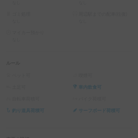
料 の 5% OFF

なし
なし
└ 平日 72時間以上の予約 ： 平日 利用料金 + システム利用
ゴミ処理
周辺駅までの配車(往復)
料 の 10% OFF

なし
なし
└ 平日 96時間以上の予約 ： 平日 利用料金 + システム利用
料 の 15% OFF

マイカー預かり
└ 平日 120時間以上の予約 ： 平日 利用料金 + システム利用
なし
料 の 20% OFF

（土日祝・カーシェアのハイシーズン日は対象外）
ルール
ペット可
喫煙可
土足可
車内飲食可
自転車荷積可
バイク荷積可
釣り道具荷積可
サーフボード荷積可