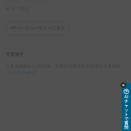
ありがとうございました！

また、予約させて頂きます！
全て見る
4
件のレビューをすべて見る
受渡場所
三条京阪駅
から
3000
m、
京都府京都市左京区浄土寺真如町
GoogleMap
AI
チ
ャ
ッ
ト
で
質
問