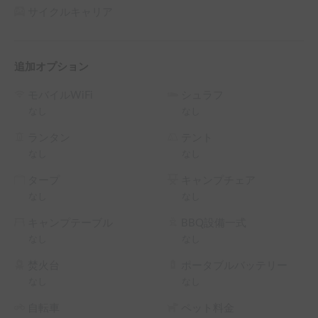
🚐 Introducing "Nekologic" – Your Home on Wheels

サイクルキャリア
The Nekologic camper van offers the perfect blend of comfort 
and freedom for your next adventure. Whether you’re 
traveling with friends or family, this fully equipped camper lets 
追加オプション
you explore Japan at your own pace — without sacrificing 
comfort.

モバイルWiFi
シュラフ
なし
なし
🛋️ Features & Amenities

✅ Free Wi-Fi onboard — Stay connected wherever you go

ランタン
テント
なし
なし
✅ Spacious interior with comfortable seating and sleeping 
タープ
キャンプチェア
area

なし
なし
✅ Designed for long-distance travel and overnight stays

キャンプテーブル
BBQ設備一式
なし
なし
✅ Strong diesel

焚火台
ポータブルバッテリー
※こちらは平日長期割引対象車両です。予約リクエスト画面
なし
なし
で予約前に割引率を確認できます。

└ 平日 48時間以上の予約 ： 平日 利用料金 + システム利用
自転車
ペット料金