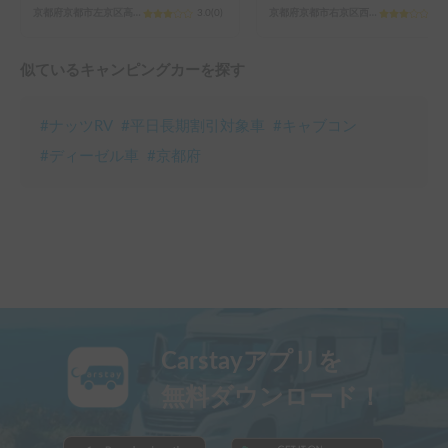
京都府京都市左京区高野泉町
3.0
(
0
)
京都府京都市右京区西院太田町
3.0
似ているキャンピングカーを探す
#
ナッツRV
#
平日長期割引対象車
#
キャブコン
#
ディーゼル車
#
京都府
Carstayアプリを
無料ダウンロード！