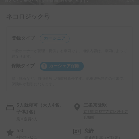
ほとんど新車でピカピカ！快適に旅が楽しめます♪
1/14
ネコロジック号
登録タイプ
カーシェア
一般オーナーが管理・提供する車両です。補償内容は、車両によって
異なります。
保険タイプ
カーシェア保険
壁・縁石など、自損事故は補償対象外です。他車運転特約の付帯で、
保険料が割引になります。
5人就寝可（大人4名、
三条京阪駅
子供1名）
京都府京都市左京区浄土寺
真如町
乗車定員6人
5.0
免許
4
件のレビュー
普通自動車（AT限定）