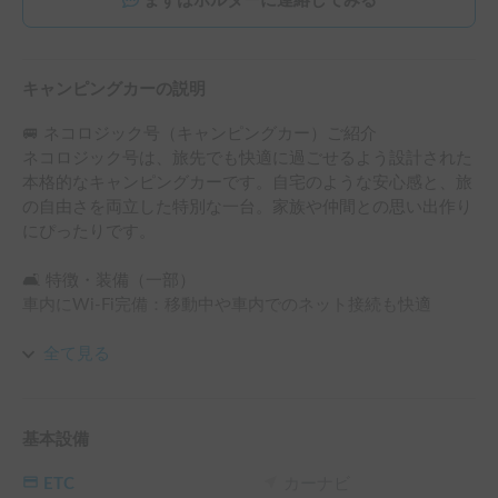
まずはホルダーに連絡してみる
キャンピングカーの説明
🚐 ネコロジック号（キャンピングカー）ご紹介

ネコロジック号は、旅先でも快適に過ごせるよう設計された
本格的なキャンピングカーです。自宅のような安心感と、旅
の自由さを両立した特別な一台。家族や仲間との思い出作り
にぴったりです。

🛋️ 特徴・装備（一部）

車内にWi-Fi完備：移動中や車内でのネット接続も快適

広々とした室内空間で、ゆったりくつろげます

全て見る
宿泊可能なベッドスペースあり

基本設備
パワフルで安定感のあるディーゼルエンジン搭載

ETC
カーナビ