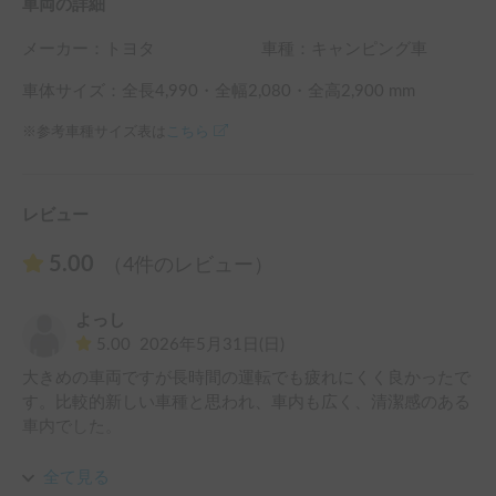
車両の詳細
メーカー：
トヨタ
車種：キャンピング車
車体サイズ：全長
4,990
・全幅
2,080
・全高
2,900
mm
※参考車種サイズ表は
こちら
レビュー
5.00
（4件のレビュー）
よっし
5.00
2026年5月31日(日)
大きめの車両ですが長時間の運転でも疲れにくく良かったで
す。比較的新しい車種と思われ、車内も広く、清潔感のある
車内でした。

カギの受け渡しはスタッフさんが対応してくださり、お二人
全て見る