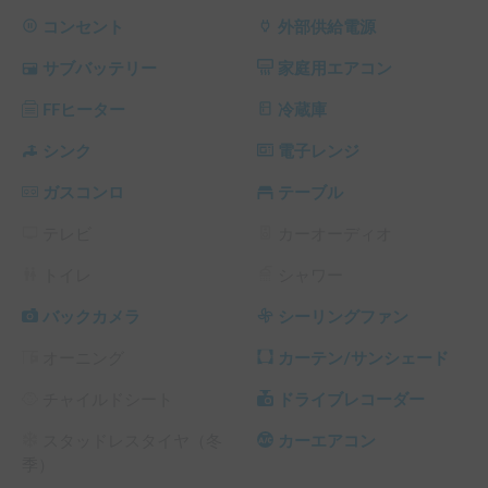
6人乗車可能：ファミリーやグループ旅行に最適

コンセント
外部供給電源
❌ ペットについて

サブバッテリー
家庭用エアコン
ペットのご同乗はご遠慮いただいております。

アレルギーや清掃面への配慮のため、どうぞご理解くださ
FFヒーター
冷蔵庫
い。

シンク
電子レンジ
📍受け渡し場所

ガスコンロ
テーブル
京都市左京区浄土寺真如町（詳細はご予約時にご案内）

テレビ
カーオーディオ
📝 その他

この車両は定期点検・整備済みで、安心してご利用いただけ
トイレ
シャワー
ます。

普通自動車免許（AT限定可）で運転可能ですが、車体が大き
バックカメラ
シーリングファン
めのため運転に不安のある方はご相談ください。

オーニング
カーテン/サンシェード
お気軽にお問い合わせください！

チャイルドシート
ドライブレコーダー
ネコロジック号で、自由な旅と快適な車中泊をお楽しみくだ
さい 🛻📶🌿

スタッドレスタイヤ（冬
カーエアコン
季）