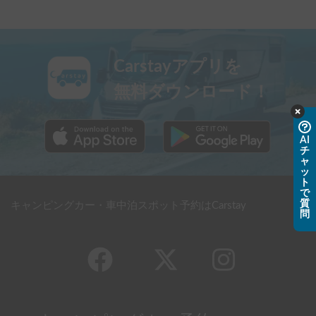
Carstayアプリを
無料ダウンロード！
AI
チ
ャ
ッ
ト
で
質
キャンピングカー・車中泊スポット予約はCarstay
問