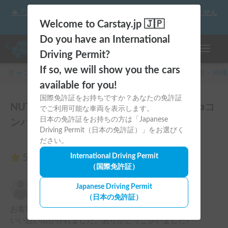
☀️「大曲の花火」をキャンピングカーで最高の思い出にしません
か？
Welcome to Carstay.jp 🇯🇵
Do you have an International
ナビゲー
Driving Permit?
If so, we will show you the cars
キャンピングカー・車中泊スポット予約はCarstay
/
九州・沖縄
available for you!
国際免許証をお持ちですか？あなたの免許証
NUTS Jeepney（ジープニー） |価格変更👍コ
でご利用可能な車両を表示します。
日本の免許証をお持ちの方は「Japanese
ンパクトで運転しやすい🚐のレビュー2件
Driving Permit（日本の免許証）」をお選びく
ださい。
5.00
International Driving Permit
（2件のレビュー）
（国際免許証）
ほんだ
Japanese Driving Permit
5.00
2026年5月6日(水)
（日本の免許証）
お客対応、車内の清潔感共を満点でした！

いい思い出が作れました。ありがとうございました♪