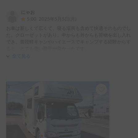
にゃお
5.00
2025年5月5日(月)
お車は新しくて広くて、寝る場所も含めて快適そのものでし
た。クローゼットがあり、中からも外からも荷物を出し入れ
でき、普段軽キャンやハイエースでキャンプする経験からす
ると、とても使い勝手が良かったです。

貸主様は予約から返却に至るまでずっとまめに対応&アドバ
全て見る
イスをしてくださる親切なご夫婦でした。

博多や空港からは少し距離がありますが、最寄り駅まで送迎
もして頂けますし、GWなど混んでいる日程にも渋滞を心配
することなく運転できるので、おすすめです。（ローカル電
車に乗るのもなかなか楽しかったです。）

初めての大きい車で心配でしたが、運転しやすく、すぐ慣れ
ることが出来ました。

大変お世話になりありがとうございました！