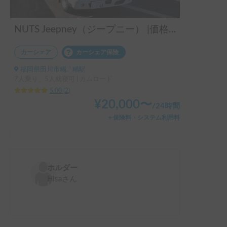
NUTS Jeepney（ジープニー） |価格変更👍コンパクトで運転しやすい🚐
カーシェア
カーシェア保険
福岡県田川市糒, ' 糒駅
7人乗り、5人就寝可 | カムロード
5.00
(
2
)
¥
20,000
〜
/
24時間
＋保険料・システム利用料
ホルダー
Hisa
さん