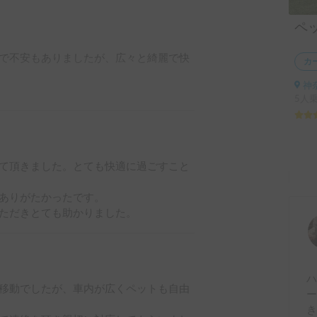
で不安もありましたが、広々と綺麗で快
カ
神
かったです。

5人
全く無く問題有りませんでした^_^

買ったので、夜の暑さ対策は必須ですね

て頂きました。とても快適に過ごすこと
いなと思いました^_^
ありがたかったです。

ただきとても助かりました。
移動でしたが、車内が広くペットも自由