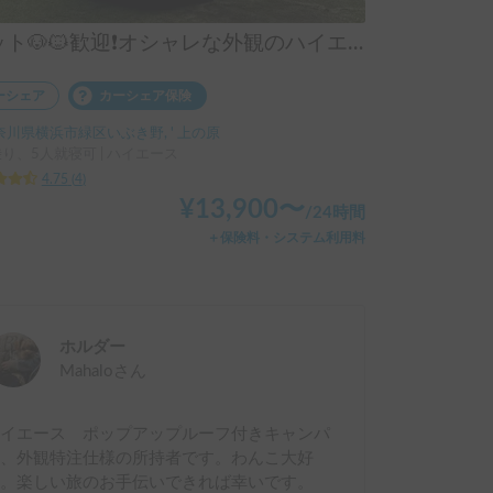
ペット🐶🐱歓迎❗️オシャレな外観のハイエース❗️内装フジエース 外装Back9| 標準サイズで運転しやすい🛞ポップアップルーフでワクワク✨
ーシェア
カーシェア保険
奈川県横浜市緑区いぶき野, ' 上の原
乗り、5人就寝可 | ハイエース
4.75
(
4
)
¥
13,900
〜
/
24時間
＋保険料・システム利用料
ホルダー
Mahalo
さん
ハイエース ポップアップルーフ付きキャンパ
ー、外観特注仕様の所持者です。わんこ大好
き。楽しい旅のお手伝いできれば幸いです。