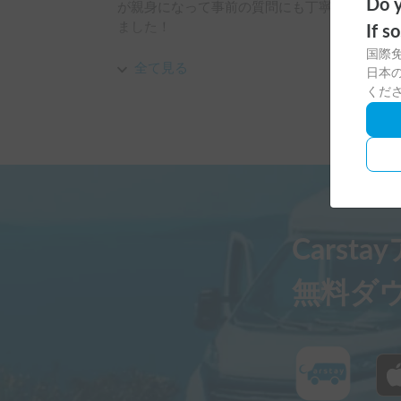
Do y
が親身になって事前の質問にも丁寧に答えてく
ました！

If s
国際
たっぷりの荷物も搭載可能でした。車内は綺麗
全て見る
日本の
り、携帯電話やカメラなどにちょうど良いサイ
くだ
でワクワク感が高まる内装です。

初日は雨に降られましたが車内でゆったり温か
はの楽しみ方だなと思いました♪

寝る時はポップアップルーフに1名、下に2名
バッチリなので驚くほど快適に眠れました！

Carst
運転もしやすかったのでさっそく友人にもおす
たいです^_^
無料ダ