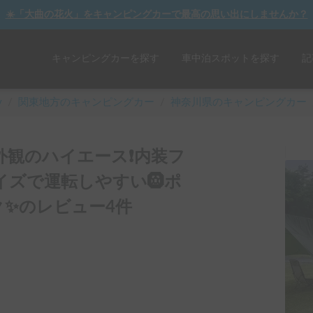
☀️「大曲の花火」をキャンピングカーで最高の思い出にしませんか？
キャンピングカーを探す
車中泊スポットを探す
記
y
/
関東
地方のキャンピングカー
/
神奈川県のキャンピングカー
な外観のハイエース❗️内装フ
準サイズで運転しやすい🛞ポ
✨のレビュー4件