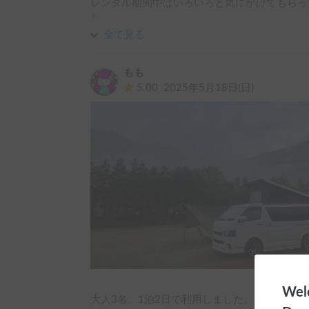
レンタル期間中はいろいろと気にかけてもらっ
た。

また機会があれば利用したいと思います。
全て見る
もも
5.00
2025年5月18日(日)
Welc
大人3名、1泊2日で利用しました。初めての