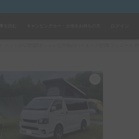
事を読む
キャンピングカー・土地をお持ちの方
ログイン
/
ペット🐶🐱歓迎❗️オシャレな外観のハイエース❗️内装フジエース 