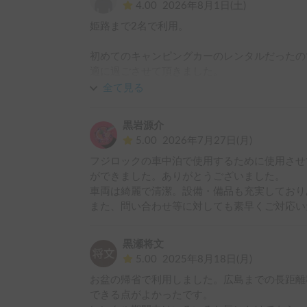
4.00
2026年8月1日(土)
姫路まで2名で利用。

初めてのキャンピングカーのレンタルだったの
適に過ごさせて頂きました。

ポップアップテントも広々しておりととても良
全て見る
ペット可貸出なので、臭いが気になりましたが、
黒岩源介
酷暑37〜39度の中夜は25℃前後と風がない　
5.00
2026年7月27日(月)
フジロックの車中泊で使用するために使用させ
また、機会がありました時には宜しくお願いした
ができました。ありがとうございました。

車両は綺麗で清潔。設備・備品も充実しており
また、問い合わせ等に対しても素早くご対応い
黒瀬将文
5.00
2025年8月18日(月)
お盆の帰省で利用しました。広島までの長距離
できる点がよかったです。
