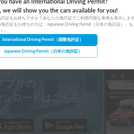
ou have an International Driving Permit?
れたので安心してお借りすることができ
o, we will show you the cars available for you!
免許証をお持ちですか？あなたの免許証でご利用可能な車両を表示しま
で窓辺のカウンターに小物を並べてみた
免許証をお持ちの方は「Japanese Driving Permit（日本の免許証）」
ズの収納スペースもあり秘密基地のよう
さい。
International Driving Permit
（国際免許証）
く過ごせたのもキャンピングカーならで
Japanese Driving Permit
（日本の免許証）
でスペースもちょうど良くクッション性も
ayアプリの
すめしました。また利用させていただき
ウンロードはこちら！