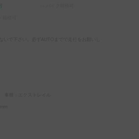
可
バイク荷積可
ド荷積可
しないで下さい。必ずAUTOまでで走行をお願いし
車種：エクストレイル
mm