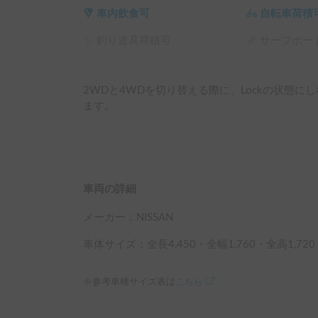
車内飲食可
自転車荷積
釣り道具荷積可
サーフボー
2WDと4WDを切り替える際に、Lockの状態に
ます。
車両の詳細
メーカー：
NISSAN
車体サイズ：全長
4,450
・全幅
1,760
・全高
1,720
※参考車種サイズ表は
こちら