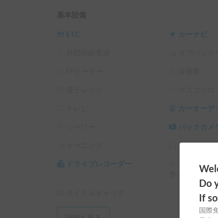
○サンルーフ有りで開放的な車内空間

○4WDでオフロードも難なく走ります

基本設備
○その他キャンプ用品も併せてレンタル可能です
ETC
カーナビ
外部供給電源
サブバッテ
FFヒーター
冷蔵庫
電子レンジ
ガスコンロ
テレビ
カーオーデ
シャワー
バックカメ
オーニング
カーテン/
ドライブレコーダー
スタッドレ
Welc
季）
Do y
サイクルキャリア
If s
国際