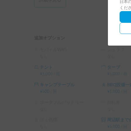
詳細を見る
日本の
くだ
追加オプション
モバイルWiFi
シュラフ
なし
なし
テント
タープ
¥
1,000
/
回
¥
1,000
/
回
キャンプテーブル
BBQ設備一
¥
500
/
回
¥
1,000
/
回
ポータブルバッテリー
自転車
なし
なし
ゴミ処理
周辺駅までの
なし
¥
5,000
/
回