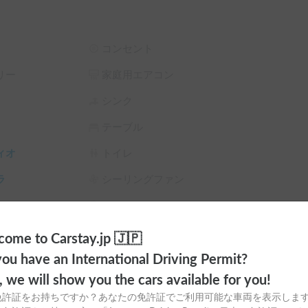
コンセント
リー
家庭用エアコン
シンク
テーブル
ィオ
トイレ
ラ
シーリングファン
サンシェード
チャイルドシート
スタイヤ（冬
カーエアコン
ome to Carstay.jp 🇯🇵
ou have an International Driving Permit?
o, we will show you the cars available for you!
免許証をお持ちですか？あなたの免許証でご利用可能な車両を表示しま