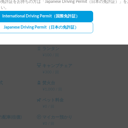
免許証をお持ちの方は「Japanese Driving Permit（日本の免許証）」
さい。
International Driving Permit
（国際免許証）
Japanese Driving Permit
（日本の免許証）
ランタン
¥
100
/
回
キャンプチェア
¥
300
/
回
式
焚火台
¥
1,000
/
回
ペット料金
¥
0
/
回
配車(往復)
マイカー預かり
¥
0
/
回