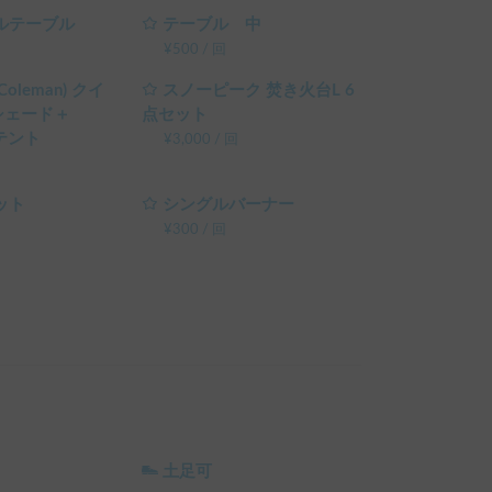
ルテーブル
テーブル 中
¥
500
/
回
oleman) クイ
スノーピーク 焚き火台L 6
シェード＋
点セット
 テント
¥
3,000
/
回
ット
シングルバーナー
¥
300
/
回
土足可