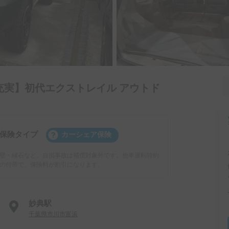
充実】初代エクストレイル アウトド
保険タイプ
カーシェア保険
壁・縁石など、自損事故は補償対象外です。他車運転特約
の付帯で、保険料が割引になります。
妙典駅
千葉県市川市富浜