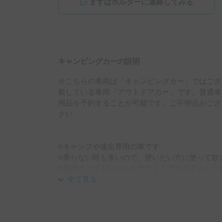
まずはホルダーに連絡してみる
キャンピングカーの説明
※こちらの車両は「キャンピングカー」ではござ
載している車両「アウトドアカー」です。普通車
用品を予約することが可能です。ご不明点がござ
さい

○キャンプや遠出専用の車です

○乗らない時も多いので、使いたい方に使って欲し
○初代エクストレイルをアウトドアカスタムした車
○20年前の車ですが、特に不具合なく元気に稼働中‼
全て見る
○ミドルサイズのSUVで取り回しがし易い

○積載量も多い

○後部座席を全て倒すとフルフラットになり、車中