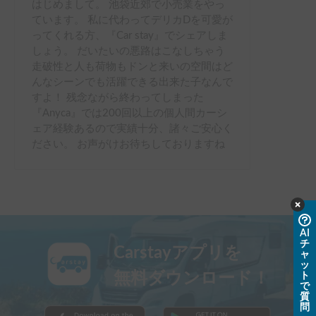
はじめまして。 池袋近郊で小売業をやっ
ています。 私に代わってデリカDを可愛が
ってくれる方、『Car stay』でシェアしま
しょう。 だいたいの悪路はこなしちゃう
走破性と人も荷物もドンと来いの空間はど
んなシーンでも活躍できる出来た子なんで
すよ！ 残念ながら終わってしまった
『Anyca』では200回以上の個人間カーシ
ェア経験あるので実績十分、諸々ご安心く
ださい。 お声がけお待ちしておりますね
AI
チ
Carstayアプリを
ャ
ッ
無料ダウンロード！
ト
で
質
問