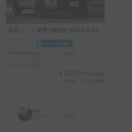
道具として優秀=機能美=DELICA D5
カーシェア
カーシェア保険
東京都豊島区南大塚, ' JR山手線大塚駅
8人乗り、3人就寝可 | デリカD5
5.00
(
2
)
¥
7,200
〜
/
24時間
＋保険料・システム利用料
ホルダー
ミジンコモーターズ
さん