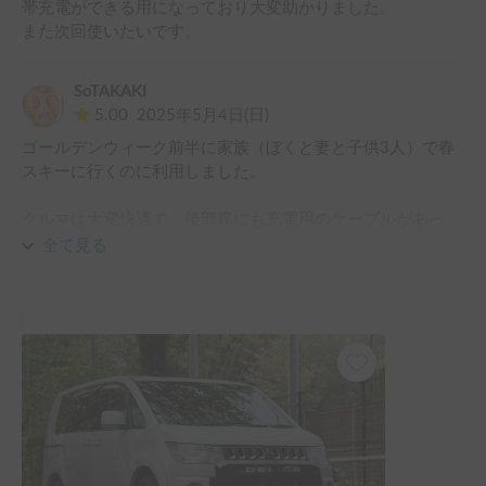
帯充電ができる用になっており大変助かりました。

また次回使いたいです。
SoTAKAKI
5.00
2025年5月4日(日)
ゴールデンウィーク前半に家族（ぼくと妻と子供3人）で春
スキーに行くのに利用しました。

クルマは大変快適で、後部席にも充電用のケーブルがあっ
て、子供達も大好きなSwitchを心ゆくまで楽しめたようで
全て見る
す。

ナビはじゃっかん旧式でしたが、普段からスマホのナビを使
っていたので、特に困ることもなく。

オーナーさんもいろいろお気遣いいただき、ありがとうござ
いました。たいへん楽しい旅になりました。