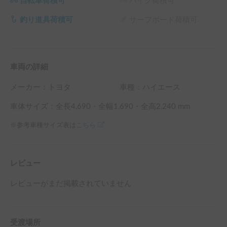
自転車荷積可
バイク荷積可
釣り道具荷積可
サーフボード荷積可
車両の詳細
メーカー：
トヨタ
車種：ハイエース
車体サイズ：全長
4,690
・全幅
1,690
・全高
2,240
mm
※参考車種サイズ表は
こちら
レビュー
レビューがまだ掲載されていません
受渡場所