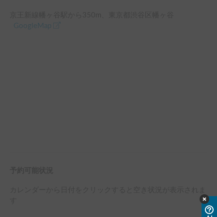
京王新線幡ヶ谷駅
から
350
m、
東京都渋谷区幡ヶ谷
GoogleMap
予約可能状況
カレンダーから日付をクリックすると空き状況が表示されま
す