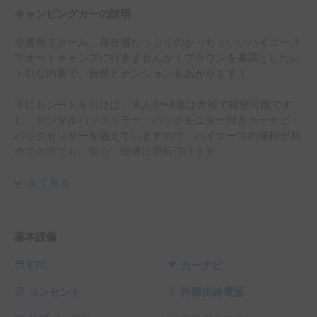
キャンピングカーの説明
小麦色でクール、存在感たっぷりのかっちょいいハイエース
でオートキャンプに行きませんか！ブラウンを基調としたレ
トロな内装で、自然とテンションもあがります！

下にもシートを引けば、大人3〜4名は余裕で就寝可能です
し、デジタルバックミラー・バックモニター付きカーナビ・
バックセンサーを備えていますので、ハイエースの運転が初
めての方でも、安心・快適に運転頂けます。

受け渡し場所は、新宿・渋谷から程近く、非常に便利な幡ヶ
全て見る
谷・代々木上原とさせて頂いておりますし、受け渡し場所か
ら至近の自宅までお越し頂ければ、車のお預かりも可能（長
さ470㌢✖️横幅180㌢✖️高さ225㌢以内）です。

基本設備
ハイエースと3m✖️3mのターフで、初心者でも楽々オートキ
ETC
カーナビ
ャンプを楽しんで頂けるのはもちろん、座り心地最高の椅
子・ゆらゆらハンモックもお貸しできます。

コンセント
外部供給電源
また、鉛のサブバッテリー・外部充電システムの他、