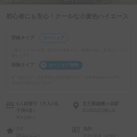
外観（かっちょいいハイエースで、オートキャンプに行こう‼️）
1/17
初心者にも安心！クールな小麦色ハイエース
登録タイプ
カーシェア
一般オーナーが管理・提供する車両です。補償内容は、車両によって
異なります。
保険タイプ
カーシェア保険
壁・縁石など、自損事故は補償対象外です。他車運転特約の付帯で、
保険料が割引になります。
6人就寝可（大人2名、
京王新線幡ヶ谷駅
子供4名）
東京都渋谷区幡ヶ谷
乗車定員6人
3.0
免許
0
件のレビュー
普通自動車（AT限定）