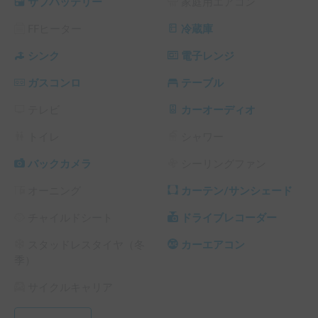
サブバッテリー
家庭用エアコン
EcoFlowのポータブル電源 ソーラーパネル セット DELTA 2 
Max 2048Wh+220Wもお貸しできますので、電力の心配は
FFヒーター
冷蔵庫
グッと軽減できます。なので、こちらもまたお貸しできる
EcoFlowのポータブルエアコンWAVE2とポータブル冷蔵
シンク
電子レンジ
庫・冷凍庫と組み合わせれば、快適そのもののオートキャン
ガスコンロ
テーブル
プをお楽しみ頂けます。

さらに、バーベキュー用品一式もお貸しできますが、何やか
テレビ
カーオーディオ
んや言っても、あれば便利な電子レンジ・ホットプレートも
ご希望とあらばお貸しできます。

トイレ
シャワー
その他、キャンプ用品の貸し出しのご相談にも喜んで乗らせ
て頂きます。
バックカメラ
シーリングファン
オーニング
カーテン/サンシェード
チャイルドシート
ドライブレコーダー
スタッドレスタイヤ（冬
カーエアコン
季）
サイクルキャリア