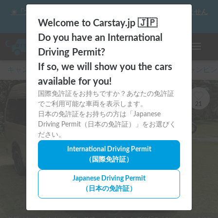
☀️「大曲の花火」をキャンピングカーで最高の思い出にしません
か？
Welcome to Carstay.jp 🇯🇵
Do you have an International
ナビゲー
Driving Permit?
If so, we will show you the cars
キャンピングカー・車中泊スポット予約はCarstay
/
キャンピン
available for you!
国際免許証をお持ちですか？あなたの免許証
でご利用可能な車両を表示します。
21
日本の免許証をお持ちの方は「Japanese
Driving Permit（日本の免許証）」をお選びく
ださい。
International Driving Permit
（国際免許証）
Japanese Driving Permit
（日本の免許証）