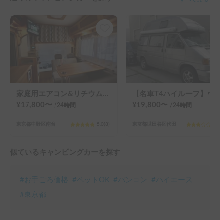
家庭用エアコン&リチウムイオンバッテリー&ソーラーパネル搭載‼︎コンパクトで初心者にもおすすめ！アミティ
【名車T4ハイルーフ】ヴィンテージ感漂う動く秘密基地で、特別なバンライフ
¥
17,800
〜
¥
19,800
〜
/24
時間
/24
時間
東京都中野区南台
5.0
(
8
)
東京都世田谷区代田
3.0
似ているキャンピングカーを探す
#
お手ごろ価格
#
ペットOK
#
バンコン
#
ハイエース
#
東京都