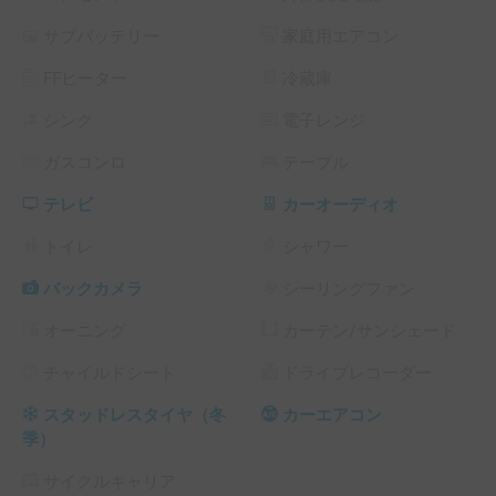
サブバッテリー
家庭用エアコン
さらに、パワフルなディーゼルエンジンを搭載しており、信
号待ちからの加速や坂道でも余裕の走りを実感していただけ
FFヒーター
冷蔵庫
ます。どんな道もスムーズで、旅のワクワク感を倍増させる
ことでしょう。

シンク
電子レンジ
ガスコンロ
テーブル
★設備

この車はキャンピングカーではありませんが、2列目・3列目
テレビ
カーオーディオ
のシートをフラットにすれば、広々としたスペースでゆった
りとお休みいただけます。夜空を眺めながら、ちょっとした
トイレ
シャワー
キャンプ気分を味わえるのも魅力のひとつです。

バックカメラ
シーリングファン
さらに、2列目シートには収納式のテーブルがついており、
オーニング
カーテン/サンシェード
ドライブの途中でちょっとしたお食事や飲み物を楽しむのに
便利です。休憩タイムも快適に過ごせる工夫が詰まった車で
チャイルドシート
ドライブレコーダー
す。

スタッドレスタイヤ（冬
カーエアコン
★受け渡し

季）
鎌倉・湘南観光にぴったりなロケーションで受け渡し可能！

サイクルキャリア