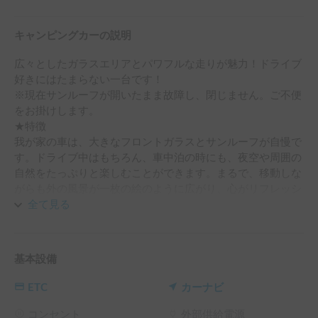
キャンピングカーの説明
広々としたガラスエリアとパワフルな走りが魅力！ドライブ
好きにはたまらない一台です！

※現在サンルーフが開いたまま故障し、閉じません。ご不便
をお掛けします。

★特徴

我が家の車は、大きなフロントガラスとサンルーフが自慢で
す。ドライブ中はもちろん、車中泊の時にも、夜空や周囲の
自然をたっぷりと楽しむことができます。まるで、移動しな
がらも外の風景が一枚の絵のように広がり、心がリフレッシ
ュされること間違いなしです。

全て見る
この車は7人乗りなので、友人や家族との旅行にもピッタ
リ！ただし、車中泊をお考えの方は、我が家はピカソで大人
基本設備
2人未就学児2人で車中泊したこともありましたが、余裕をみ
て大人2人子供1人の3人程度でゆったりとくつろいでいただ
ETC
カーナビ
くのがオススメです。広々とした空間で、快適な夜をお過ご
しいただけます。

コンセント
外部供給電源