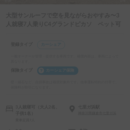
外観
1/6
大型サンルーフで空を見ながらおやすみ〜3
人就寝7人乗りC4グランドピカソ ペット可
登録タイプ
カーシェア
一般オーナーが管理・提供する車両です。補償内容は、車両によって
異なります。
保険タイプ
カーシェア保険
壁・縁石など、自損事故は補償対象外です。他車運転特約の付帯で、
保険料が割引になります。
3人就寝可（大人2名、
七里ガ浜駅
子供1名）
神奈川県鎌倉市七里ガ浜
乗車定員7人