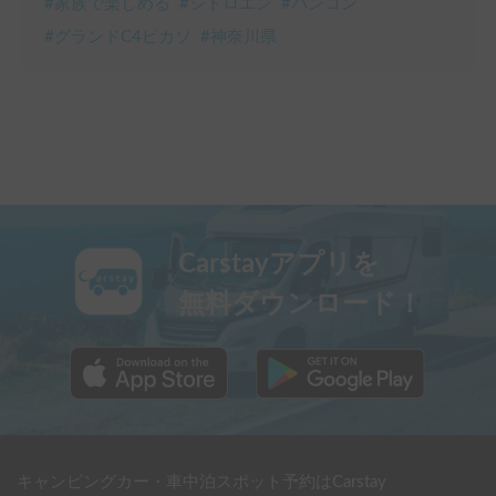
#
家族で楽しめる
#
シトロエン
#
バンコン
#
グランドC4ピカソ
#
神奈川県
Carstayアプリを
無料ダウンロード！
キャンピングカー・車中泊スポット予約はCarstay