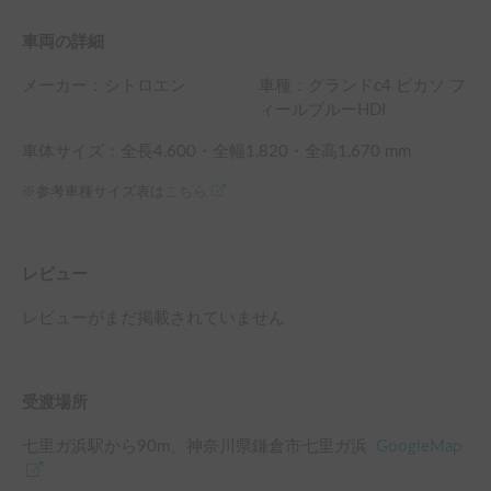
車両の詳細
メーカー：
シトロエン
車種：グランドc4 ピカソ フ
ィールブルーHDI
車体サイズ：全長
4,600
・全幅
1,820
・全高
1,670
mm
※参考車種サイズ表は
こちら
レビュー
レビューがまだ掲載されていません
受渡場所
七里ガ浜駅
から
90
m、
神奈川県鎌倉市七里ガ浜
GoogleMap