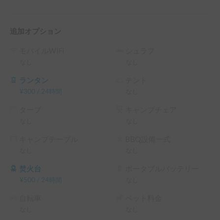
受け渡しは鎌倉駅前、もしくは七里ヶ浜駅前で行えます。古
都・鎌倉の散策や湘南の海沿いを自由に巡れる、観光に理想
的なロケーションです。歴史ある名所から美しい海まで、ま
追加オプション
るで専用の旅の拠点としてご利用いただけます！

モバイルWiFi
シュラフ
ご家族や友人と特別な時間を過ごすのに最適なこの車で、ぜ
なし
なし
ひ鎌倉・湘南エリアを満喫してみませんか？
ランタン
テント
¥
300
/
24時間
なし
タープ
キャンプチェア
なし
なし
キャンプテーブル
BBQ設備一式
なし
なし
焚火台
ポータブルバッテリー
¥
500
/
24時間
なし
自転車
ペット料金
なし
なし