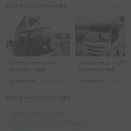
近くのキャンピングカーを探す
すべて見る
ワーゲンバスキャンパーウェストファリア
ファンルーチェ イグアス
¥
12,500
〜
¥
16,800
〜
/24
時間
/24
時間
神奈川県鎌倉市腰越
4.7
(
6
)
神奈川県鎌倉市梶原
5.0
(
似ているキャンピングカーを探す
#
お手ごろ価格
#
ペットOK
#
スタッドレスタイヤ着用
#
初心者向け