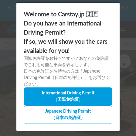
☀️「大曲の花火」をキャンピングカーで最高の思い出にしません
か？
Welcome to Carstay.jp 🇯🇵
Do you have an International
ナビゲー
Driving Permit?
If so, we will show you the cars
キャンピングカー・車中泊スポット予約はCarstay
/
キャンピン
available for you!
国際免許証をお持ちですか？あなたの免許証
でご利用可能な車両を表示します。
5
日本の免許証をお持ちの方は「Japanese
Driving Permit（日本の免許証）」をお選びく
ださい。
International Driving Permit
（国際免許証）
Japanese Driving Permit
（日本の免許証）