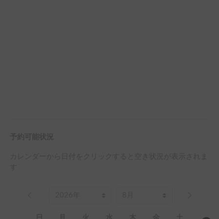
予約可能状況
カレンダーから日付をクリックすると空き状況が表示されま
す
日
月
火
水
木
金
土