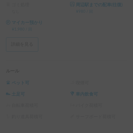
ゴミ処理
周辺駅までの配車(往復)
なし
¥
980
/
回
マイカー預かり
¥
1,980
/
回
詳細を見る
ルール
ペット可
喫煙可
土足可
車内飲食可
自転車荷積可
バイク荷積可
釣り道具荷積可
サーフボード荷積可