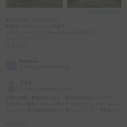
今回、運悪く雨に見舞われたのですが、

す。

通常周辺の騒音等はさほど気にならない防音性能だとは思い
全ての写真を表示
ますが、

総初めての車中泊は工夫しながら楽しめたので大満足でし
初めて利用させて頂きました

深夜に豪雨に見舞われ、屋根を叩く雨音がうるさくて以降は
た。次のお泊まりも企画したいと思うのでまた宜しくお願い
家族揃ってのキャンプも初めて…

眠れませんでした(^^;

もちろんキャンピングカーを借りるのも初めて…

普通の家とは違い、車中泊あるあるなのかも知れませんが、

出発までは不安だらけでした…

強めの雨が予想される場合で、音が気になる方は耳栓等の用
意をお勧めします。

全て見る
しかし、事前にホルダーさんに不安点や不明点を聞くと、丁
寧かつスムーズに教えて頂き安心出来ました。宿泊するキャ
KotaUeno
ンプ地についてのアドバイスまでも頂きました(*´▽`人)

最後に、運転走行時における注意点としては、主に３つあ
5.00
2025年5月8日(木)
当日も安全運転のコツや車の特徴など丁寧に教えて頂き、更
り…

に安心して運転出来ました。

視界（主に後方）に注意が必要です。ドアミラーではキャビ
ン左右の出っ張りにより車両の真後ろまでは確認できません
フウキ
車の中も非常に綺麗で装備も豪華で娘も大興奮でした(笑)

ので、バックモニターとの併用が重要なのですが、こちらは
5.00
2025年4月21日(月)
(返却時に時間に余裕が無く、汚したまま返却してしまい申
距離感がかなり通常のインナーミラーに比べ遠く感じるので
設備も綺麗に整備されており、乗り心地も良かったです。

し訳ありませんでしたm(_ _)m)

注意が必要です。（反面、煽られてもその自覚というかプレ
おすすめの観光スポットを教えていただけたことや、キャン
ッシャーは感じにくいです。後ろに車が付いた際には、まめ
ピングカー購入検討の相談にも乗っていただき、大変ありが
初めてだらけでしたが、何もかもが我が家にとっては新鮮で
に譲るようにはしていましたが…(^^; ）

たかったです！

貴重な体験が出来ました。

あと、バック駐車時等にオーディオのモニターに後方映像と
またぜひお願いしたいです！
全て見る
キャンプや遊びに夢中になり過ぎた娘も時々怒られ…泣く場
ガイドが表示されますが、後方に壁や柱等がある場合は、車