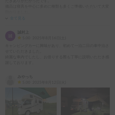
だきありがたかったです。

80キロ以下で走行が安全です。

備品は寝具を中心に多めに種類も多くご準備いただいて大変
エアコンを使用することはありませんでしたが、テレビ、照
助かりました。

明、電子レンジ、冷蔵庫の使用でバッテリーは50％程の消耗
キャンピングカーを利用しての車中泊は初体験でしたが、

ただ夜に少し明るさが足りないと思ったので、持って行った
全て見る
でした。

ハッピーワンのキャビンスペースでの、あの独特な寛ぎの時
照明を工夫して使いました。

間がなんとも贅沢でした。

次回も是非、利用させていただきたいです。

普通車を利用しての車中泊とは、全く違う体験が出来まし
誠村上
借りた日は風が強くて車体の揺れは強く感じましたが、50〜
フォルダーさん。ありがとうございました。
た。

5.00
2025年8月16日(土)
60キロ走行を心がけて安全に走行できてよかったです。

キャンピングカーに興味があり、初めて一泊二日の車中泊さ
また、慣れていないせいかバックするときにモニターとミラ
まさにリビングを背負いながら走っている感覚というのでし
せていただきました。

ーを見ながら慎重になってしまって切り返しに苦労しまし
ょうか？

綺麗な車内でしたし、お借りする際も丁寧に説明いただき感
た。

好きな時に好きな所で、プライバシーのある空間で寛ぐこと
謝しております。
が出来る。

一晩過ごしてみて、照明、ヒーター、レンジを数回、ＩＨク
ッキングヒーターをフル活用すると、明け方にサブバッテリ
みやっち
車両もコンパクトなので、駐車スペース等にも気を使うこと
ーが20％を切ってしまい、朝の暖房や調理に不安が生じまし
5.00
2025年8月12日(火)
が無く、

た。

どこでもそれが出来るというのが、ハッピーワンの魅力なん
朝にエンジンをかけてエアコンを入れてサブバッテリーを充
だと感じました。

電しつつ車内を温めたり、湯たんぽで暖をとったので、単な
コンビニ、道の駅、スーパー、温泉等様々な所に寄り道しな
る車中泊で外部電源の充電ができない時は、電気の使い方や
がらの旅を満喫させて頂きました。

調理、暖を取る方法を複数あるといいと思いました。

外部電源で充電できる時はそこまで心配いらないかと思いま