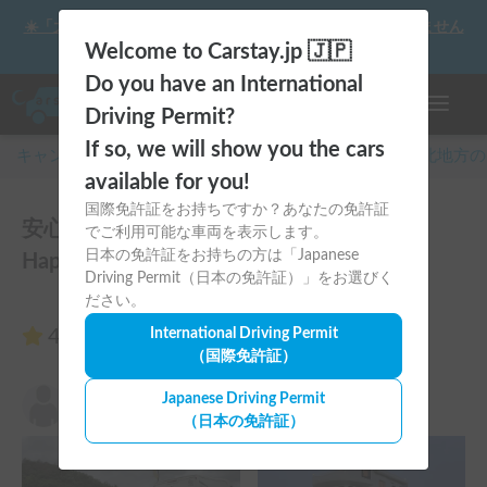
☀️「大曲の花火」をキャンピングカーで最高の思い出にしません
か？
Welcome to Carstay.jp 🇯🇵
Do you have an International
ナビゲー
Driving Permit?
If so, we will show you the cars
キャンピングカー・車中泊スポット予約はCarstay
/
東北
地方の
available for you!
国際免許証をお持ちですか？あなたの免許証
安心４WD！人気の軽キャンピングカー
でご利用可能な車両を表示します。
日本の免許証をお持ちの方は「Japanese
Happy1＋！のレビュー8件
Driving Permit（日本の免許証）」をお選びく
ださい。
4.88
International Driving Permit
（8件のレビュー）
（国際免許証）
K
Japanese Driving Permit
5.00
2026年6月22日(月)
（日本の免許証）