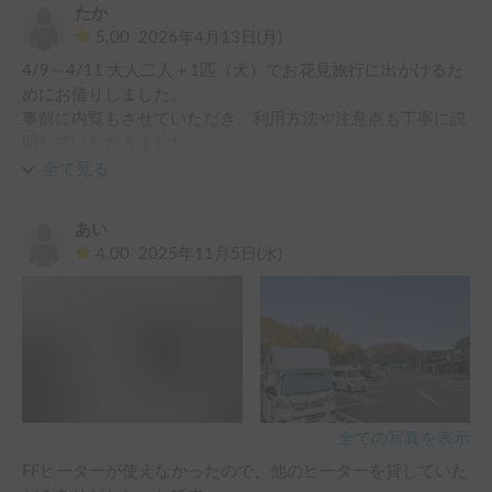
名乗車で峠道等の登りでは、結構エンジン回転も高いシーン
たか
には利用させて頂きたいと思っております。
も多かったのですが、意外と良好な燃費でした。

5.00
2026年4月13日(月)
帰り道では一部高速道路も使用しましたが、当日は風もあま
4/9～4/11 大人二人＋1匹（犬）でお花見旅行に出かけるた
り無かった事もあり、時速80km/h程では問題なく走行でき
めにお借りしました。

ました。ETCも付いてます。（花巻IC～盛岡南IC間の料金は
事前に内覧もさせていただき、利用方法や注意点も丁寧に説
￥880でした〈日曜日の日中利用〉）

明していただきました。

出発当日に冷蔵庫の電源が入らないことをお電話で連絡しま
季節的・天候的にキャビン内でクーラー等の使用も殆ど無か
全て見る
したが、親切に説明していただき無事に使用できました。※
ったため、バッテリーの消費も少なく満充電でお借りして、
事前説明で聞いていたことを当日忘れていました。

夜にマックスファンを低回転で回しながら、冷蔵庫を一晩中
あい
期間中はあいにくの天候で、車内で楽しめるお花見スポット
使用。

4.00
2025年11月5日(水)
に行き楽しむ事が出来ました。

夜間IHヒーターを多少使用（お湯を沸かす程度）し、３～４
二人と1匹であれば十分な居住空間で就寝時も不便さを感じ
時間テレビを視聴しながらノートPCをAC電源で使用、スマ
ることはありませんでした。

ホも充電していたのですが、朝起きた時点でも90％を切るぐ
FFヒーターが故障しているとの事で社内用の電気ヒーターを
らい残っていました。

ご用意いただきました。この時期朝晩が少し冷えたため非常
真夏等だと、また違ってくるとは思います。

に助かりました。FFヒーターの駆動音を考えると電気ヒータ
ーでよかったと思います。

道の駅高田松原では、TV視聴ではテレビの電波は拾えませ
強風の影響もあり、ハンドルを取られることが何度もありま
んでしたが、

全ての写真を表示
した。また、高速道路上では大型車両に追い越されると大き
設置して頂いていたWi-FiでのYoutubeは問題なく視聴出来、
FFヒーターが使えなかったので、他のヒーターを貸していた
くハンドルを取られます。ホルダーさんからの説明のように
退屈しませんでした。(^^)
