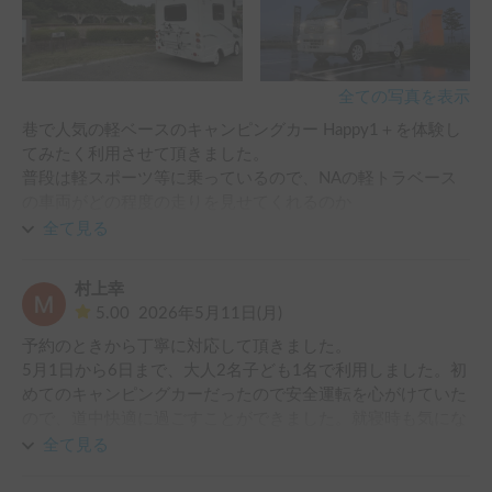
全ての写真を表示
巷で人気の軽ベースのキャンピングカー Happy1＋を体験し
てみたく利用させて頂きました。

普段は軽スポーツ等に乗っているので、NAの軽トラベース
の車両がどの程度の走りを見せてくれるのか

不安もありましたが、１人乗車のせいもあってか、意外や普
全て見る
通に移動する分には問題の無い走りだと感じました。とはい
え、キャンピングカー特有？の運転で注意すべき点もあった
村上幸
ので、後述します。

5.00
2026年5月11日(月)
予約のときから丁寧に対応して頂きました。

5月1日から6日まで、大人2名子ども1名で利用しました。初
車中泊に必要な装備等も、ホルダー様の方で常備されてい
めてのキャンピングカーだったので安全運転を心がけていた
て、ほとんど不便を感じることはありませんでした。

ので、道中快適に過ごすことができました。就寝時も気にな
盛岡市から、陸前高田までの往復利用で総走行距離は280km
ることなく眠る事ができました。返却時も臨機応変にご対応
程でしたが、ワンタンクで走り切ることが出来、平均燃費は
全て見る
頂き本当に助かりました。寝袋、枕、毛布なども借りられま
12km/L程（走行中のエアコン使用率は半々位）でした。１
した。ありがとうございました。また、北東北を旅行する際