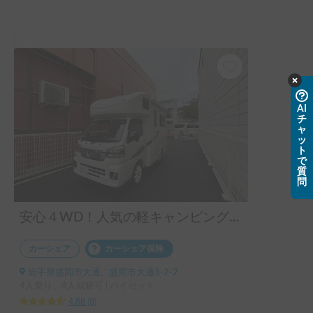
面もありましたが(笑)

体後部にサイクルキャリアが付いて居ますので、余裕を持っ
それも含めて、家族皆の一生の思い出になりそうです(*´▽｀
て停止する必要があります。

*)

ブレーキの効きは車重が重いためか、通常の車に比べ大分異
この度はありがとうございました

なり、長めの制動距離が必要と感じました。

またの機会があれば、よろしくお願い致します
前走車との車間距離を普段より多めに確保し、早めのブレー
キを心がける必要があります。

AI
チ
暫く走っていると慣れては来ると思います。

ャ
ッ
ト
ダイハツのスマートアシスト「車線逸脱 抑制制御機能」に
で
よるお陰か、くっきりとした白線と比較的車線の狭いところ
質
問
では、制御の効きが過敏になるのか？状況によってはハンド
ルが勝手に動きますので、

制御によるものなのか？路面や風の影響でハンドルがとられ
安心４WD！人気の軽キャンピングカー Happy1＋！
ているのか？

慣れるまで若干時間を要しました。

カーシェア
カーシェア保険
岩手県盛岡市大通, ' 盛岡市大通3-2-2
4人乗り、4人就寝可 | ハイゼット
長くなりましたが、

4.88
(
8
)
東北で Happy1の現車をじっくりと見れる機会はほとんどあ