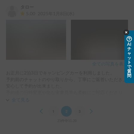
途中でガソリンを入れようとした際に鍵の操作が分からず困
タロー
ってしまったのですが、電話で問い合わせると、とても親切
5.00
2025年1月8日(水)
に対応してくださりスムーズに給油できました。

旅の途中でこういった細やかなサポートをしていただけるの
は本当にありがたかったです。

終始丁寧で親切な対応をしていただき、気持ちよく旅を楽し
むことができ、おかげさまで良い思い出ができました！

AI
チ
ありがとうございました！
ャ
ッ
ト
全ての写真を表示
で
質
お正月に2泊3日でキャンピングカーを利用しました。

問
予約前のチャットのやり取りから、丁寧にご返答いただき、
安心して予約が出来ました。

予約後の日時変更や急な実車見学も柔軟にご対応くださり、
このオーナーさんにお願いして良かったと思いました。

全て見る
初めてのキャブコンで運転に不安もありましたが、旅行中も
Previous
1
2
3
Next
その都度、ご対応いただき、安心して運転に望むことが出来
ました。

25件中11-20
装備面でも着替えさえ用意して行ったら大丈夫な位、充実し
ていて有り難かったです。それに、運転席と助手席には暖か