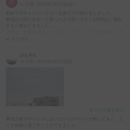
5.00
2025年3月15日(土)
初めてのキャンピングカーを借りての旅行をしました。

車両は小回りがきいて思ったより扱いやすく1時間ほど運転
すると慣れてきました。

設備は、炊飯器やポータブルバッテリー、たこ焼き器やハサ
ミ、水道などひと通り揃っていて、使い切れないほど充実し
全て見る
ていて助かりました。

乗車前はオーナーさんから使い方を丁寧に教えて頂けて、初
けんやん
めてのキャンピングカーでしたが、困ることなく利用する事
5.00
2025年3月2日(日)
が出来ました。

是非また利用したいと思うキャンピングカーでした。
全ての写真を表示
車内の椅子やベッドにはフカフカのマットが敷いてあり、と
ても快適に過ごすことができました。
