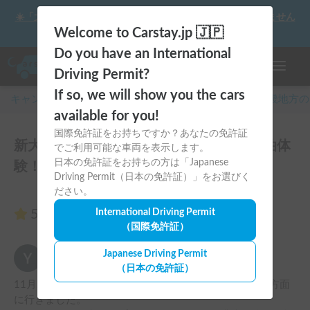
☀️「大曲の花火」をキャンピングカーで最高の思い出にしません
か？
Welcome to Carstay.jp 🇯🇵
Do you have an International
ナビゲー
Driving Permit?
If so, we will show you the cars
キャンピングカー・車中泊スポット予約はCarstay
/
近畿
地方の
available for you!
国際免許証をお持ちですか？あなたの免許証
新大阪駅前で受渡し！手ぶらで楽々車中泊体
でご利用可能な車両を表示します。
日本の免許証をお持ちの方は「Japanese
験！のレビュー25件
Driving Permit（日本の免許証）」をお選びく
ださい。
5.00
International Driving Permit
（25件のレビュー）
（国際免許証）
マサキ7534
Japanese Driving Permit
5.00
2025年11月25日(火)
（日本の免許証）
11月22〜24日にキャンピングカーをお借りし、富士山方面
に行きました。
