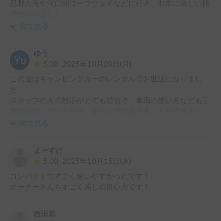
忍野八海や河口湖ロープウェイなどに行き、非常に楽しい旅
行になりました。

今回の旅行に行く前から、オーナーの方から色々アドバイス
全て見る
を頂きました。

また、出先での設備のトラブルなど少しありましたが、相談
ゆう
するとすぐに回答

5.00
2025年10月20日(月)
を頂け、非常に助かりました。また、機会があればお借りし
この度はキャンピングカーのレンタルでお世話になりまし
たいと思います。
た。

スタッフの方の対応がとても親切で、車両の使い方なども丁
寧に説明していただき、安心して出発することができまし
た。

全て見る
お借りした車両は新車ではありませんでしたが、車内も外装
もきれいに清掃・手入れされていて、とても清潔感がありま
よーすけ
した。おかげさまで、道中も車内泊も快適に過ごすことがで
5.00
2025年10月15日(水)
き、家族（友人）みんな大満足です。

コンパクトですごく使いやすかったです！

また機会がありましたら、ぜひ利用させていただきたいと思
オーナーさんもすごく感じの良い方です！
います。ありがとうございました。
西田彩