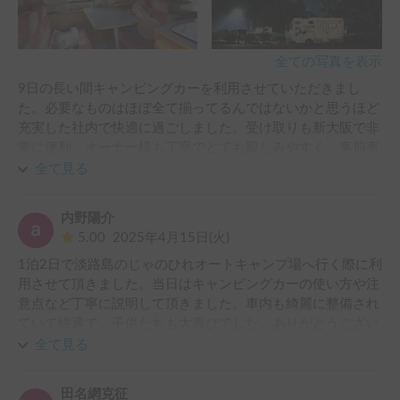
全ての写真を表示
9日の長い間キャンピングカーを利用させていただきまし
た。必要なものはほぼ全て揃ってるんではないかと思うほど
充実した社内で快適に過ごしました。受け取りも新大阪で非
常に便利。オーナー様も丁寧でとても親しみやすく、事前事
後のお声掛けなどとても気持ちの良い期間を過ごさせていた
全て見る
だきました。また機会がありましたらぜひ利用させてくださ
い。今回は本当にありがとうございました！
内野陽介
5.00
2025年4月15日(火)
1泊2日で淡路島のじゃのひれオートキャンプ場へ行く際に利
用させて頂きました。当日はキャンピングカーの使い方や注
意点など丁寧に説明して頂きました。車内も綺麗に整備され
ていて快適で、子供たちも大喜びでした。ありがとうござい
ました。
全て見る
田名網克征