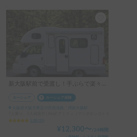
シートがあったり、車内にはお正月飾りにがあったり、オー
ナーさんの細かな気遣いを感じました。

足回りもスタットレスタイヤを装着してあったので、峠道で
の降雪運転も安心でした。

オーナーさんのおかげで、キャンピングカーの旅を楽しむこ
とが出来ました。

是非、リピートしたいと思います。
新大阪駅前で受渡し！手ぶらで楽々車中泊体験！
カーシェア
カーシェア保険
大阪府大阪市東淀川区西淡路, ' JR新大阪駅
7人乗り、5人就寝可 | AtoZ アミティ（マツダボンゴトラック）
5.00
(
25
)
¥
12,300
〜
/
24時間