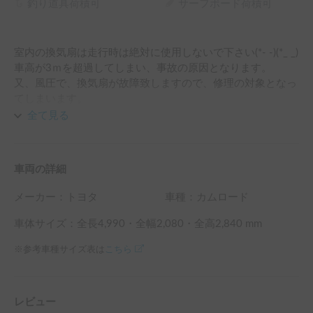
釣り道具荷積可
サーフボード荷積可
室内の換気扇は走行時は絶対に使用しないで下さい(*- -)(*_ _)

車高が3ｍを超過してしまい、事故の原因となります。

又、風圧で、換気扇が故障致しますので、修理の対象となっ
てしまいます。

くれぐれも、お気をつけで下さいませ(*- -)(*_ _)
全て見る
車両の詳細
メーカー：
トヨタ
車種：カムロード
車体サイズ：全長
4,990
・全幅
2,080
・全高
2,840
mm
※参考車種サイズ表は
こちら
レビュー