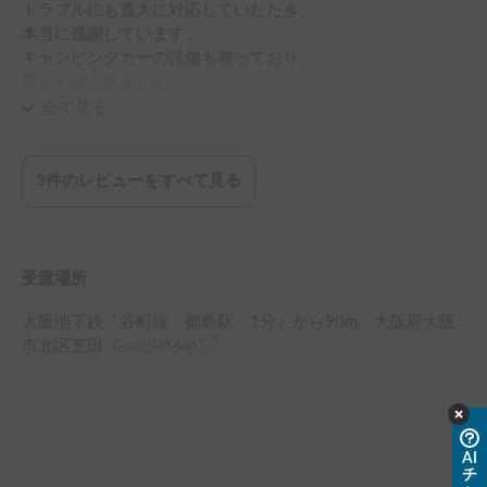
トラブルにも寛大に対応していただき、

用したいと思います。
本当に感謝しています。

キャンピングカーの設備も整っており、

楽しく過ごせました。

ありがとうございました。
全て見る
3
件のレビューをすべて見る
受渡場所
大阪地下鉄『谷町線 都島駅 1分』
から
90
m、
大阪府大阪
市北区芝田
GoogleMap
AI
チ