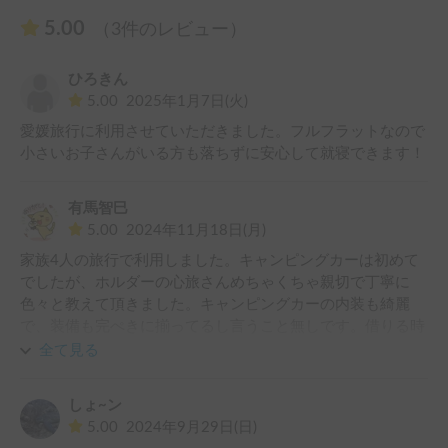
5.00
（3件のレビュー）
ひろきん
5.00
2025年1月7日(火)
愛媛旅行に利用させていただきました。フルフラットなので
小さいお子さんがいる方も落ちずに安心して就寝できます！
有馬智巳
5.00
2024年11月18日(月)
家族4人の旅行で利用しました。キャンピングカーは初めて
でしたが、ホルダーの心旅さんめちゃくちゃ親切で丁寧に
色々と教えて頂きました。キャンピングカーの内装も綺麗
で、装備も完ぺきに揃ってるし言うこと無しです。借りる時
間も、返却時間も融通がきくので、こちらの時間に合わせて
全て見る
借りれて返せるので、ほかと違い、そこが心旅さんに決めた
理由です。非常に助かりました。キャンピングカーの良さを
しょ~ン
知り、とても良い旅になりました。色々とご迷惑もおかけし
5.00
2024年9月29日(日)
ましたが、レンタルさせて頂き感謝しています。またぜひ利