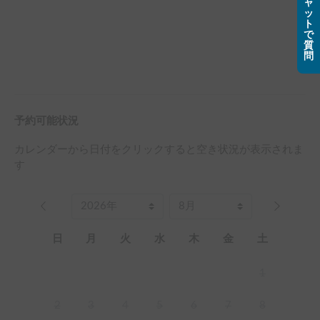
ャ
ッ
ト
で
質
問
予約可能状況
カレンダーから日付をクリックすると空き状況が表示されま
す
日
月
火
水
木
金
土
1
2
3
4
5
6
7
8