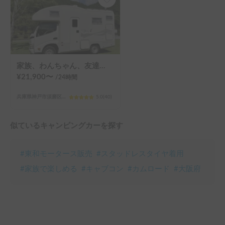
家族、わんちゃん、友達と楽しもう！！お気軽旅行のキャンピングカー（コルドバンクス）四国・淡路島にアクセス抜群🗾ペット大歓迎🐶ケージ無しOK、WIFI無料
¥
21,900
〜
/24
時間
兵庫県神戸市須磨区須磨浦通
5.0
(
40
)
似ているキャンピングカーを探す
#
東和モータース販売
#
スタッドレスタイヤ着用
#
家族で楽しめる
#
キャブコン
#
カムロード
#
大阪府