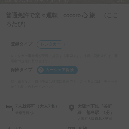
新車で購入♪2年目ですが、ピカピカです♪
1/15
普通免許で楽々運転 cocoro 心 旅 （ここ
ろたび）
登録タイプ
レンタカー
レンタカー事業者が管理・提供する車両です。補償・貸出条件は、事
業者の規定に基づきます。
保険タイプ
カーシェア保険
壁・縁石など、自損事故は補償対象外です。ご不明な点は、チャット
からお問い合わせください。
7人就寝可（大人7名）
大阪地下鉄『谷町
線 都島駅 1分』
乗車定員7人
大阪府大阪市北区芝田
5.0
免許