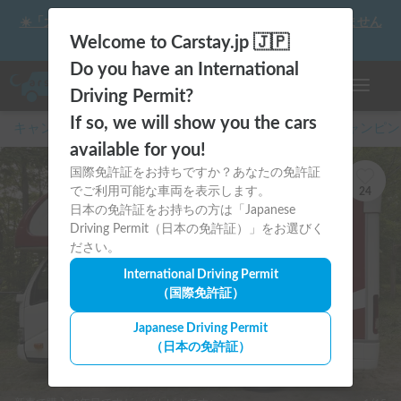
☀️「大曲の花火」をキャンピングカーで最高の思い出にしません
か？
Welcome to Carstay.jp 🇯🇵
Do you have an International
ナビゲー
Driving Permit?
If so, we will show you the cars
キャンピングカー・車中泊スポット予約はCarstay
/
キャンピン
available for you!
国際免許証をお持ちですか？あなたの免許証
でご利用可能な車両を表示します。
24
日本の免許証をお持ちの方は「Japanese
Driving Permit（日本の免許証）」をお選びく
ださい。
International Driving Permit
（国際免許証）
Japanese Driving Permit
（日本の免許証）