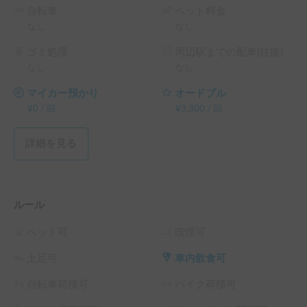
自転車
ペット料金
なし
なし
ゴミ処理
周辺駅までの配車(往復)
なし
なし
マイカー預かり
オードブル
¥
0
/
回
¥
3,300
/
回
詳細を見る
ルール
ペット可
喫煙可
土足可
車内飲食可
自転車荷積可
バイク荷積可