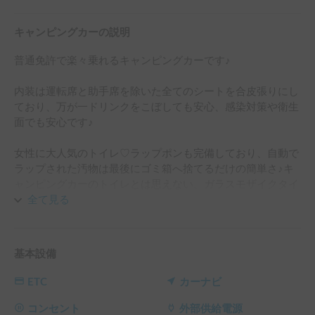
キャンピングカーの説明
普通免許で楽々乗れるキャンピングカーです♪

内装は運転席と助手席を除いた全てのシートを合皮張りにし
ており、万が一ドリンクをこぼしても安心、感染対策や衛生
面でも安心です♪

女性に大人気のトイレ♡ラップポンも完備しており、自動で
ラップされた汚物は最後にゴミ箱へ捨てるだけの簡単さ♪キ
ャンピングカーのトイレとは思えない、ガラスモザイクタイ
ル張りで、大きな丸鏡がついた室内では、ラップポンのふた
全て見る
を閉めればいすになり、座ってメイクも出来ます。コンセン
トも完備しているので、ドライヤーでヘヤーもセット出来ま
す♪

基本設備
リビングは、7名が座ってくつろげるコの字型のソファーが
あり、テレビをみながらくつろぐのも良し、間接照明をつけ
ETC
カーナビ
て、おしゃれなバータイムを楽しむ事も可能です。

就寝時は広々ベッドに早変わりし、上部ダイネット、下部リ
コンセント
外部供給電源