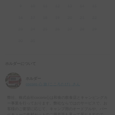
9
10
11
12
13
14
15
16
17
18
19
20
21
22
23
24
25
26
27
28
29
30
31
ホルダーについて
ホルダー
cocoro 心 旅 (こころたび）
さん
弊社、株式会社cocoro心は和食の飲食店とキャンピングカ
ー事業を行っております。弊社ならではのサービスで、お
客様のご要望に応じて、キャンプ用のオードブルや、バー
ベキューの食材セットのご用意等も承って居りますので、