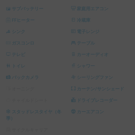
ビング共に、キングサイズベッド並みの広々ベッドで、ゆっ
サブバッテリー
家庭用エアコン
くりとお休み頂けます。愛用の枕でお休み頂くのもおすすめ
です♪

FFヒーター
冷蔵庫
収納キャビネットが5つあり、クローゼットも完備で、長旅
にもお洋服をかけておけるので、

シンク
電子レンジ
しわにならず楽々です・・・

ガスコンロ
テーブル
ドライブレコーダーやＥＴＣ・カーナビ等の装備ももちろ
テレビ
カーオーディオ
ん、キャンプグッズもお安くレンタルして頂けるよう御用意
致しております。詳しくは弊社ＨＰ迄♪

トイレ
シャワー
https：//ｗｗｗ.cocoromiyakojima.com
バックカメラ
シーリングファン
オーニング
カーテン/サンシェード
チャイルドシート
ドライブレコーダー
スタッドレスタイヤ（冬
カーエアコン
季）
サイクルキャリア