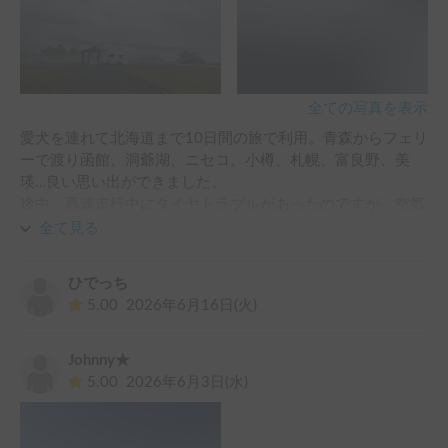
また、雨の中で荷物の出し入れをする際に、オーニングを少
し出して雨よけとして使えたのも便利でした。

帰り道、子供の体調不良で長めの休憩を取ったため、返却予
全ての写真を表示
定時間より大幅に遅れてしまいましたが、快く応じてくださ
愛犬を連れて北海道まで10日間の旅で利用。青森からフェリ
いました。子供の体調まで気遣ってくださる、とても優しい
ーで渡り函館、洞爺湖、ニセコ、小樽、札幌、富良野、美
オーナー様です。この度はありがとうございました。
瑛…良い思い出ができました。

途中、高速走行中にタイヤトラブルがあったのですが、空気
圧監視センサーのアラートのおかげで早期に気付くことがで
全て見る
き、オーナー様の各種手配も迅速かつ誠意のある対応で心強
く、こちらでお世話になって良かったと思いました。ダブル
ひでっち
タイヤが安心というのも身を持って経験させていただきまし
5.00
2026年6月16日(火)
た。

車両がコンパクトで取り回ししやすく、街中のコインパーキ
Johnny★
ングにも駐められるサイズなのも行く先々で便利で良かった
5.00
2026年6月3日(水)
です。

一方で北海道も気温が高く、愛犬を車内に残さないといけな