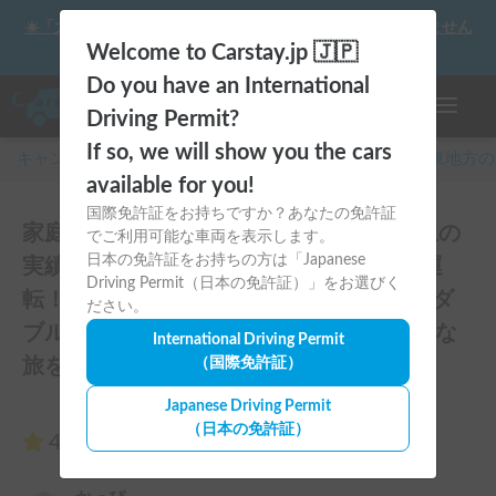
☀️「大曲の花火」をキャンピングカーで最高の思い出にしません
か？
Welcome to Carstay.jp 🇯🇵
Do you have an International
ナビゲー
Driving Permit?
If so, we will show you the cars
キャンピングカー・車中泊スポット予約はCarstay
/
関東
地方の
available for you!
国際免許証をお持ちですか？あなたの免許証
家庭用エアコン新導入！お貸出100件以上の
でご利用可能な車両を表示します。
日本の免許証をお持ちの方は「Japanese
実績！揺れや横風に強くミニバン感覚で運
Driving Permit（日本の免許証）」をお選びく
転！ペット大歓迎＆充実設備♪安心安全なダ
ださい。
ブルタイヤを装備したアルファSSSで快適な
International Driving Permit
旅を！のレビュー27件
（国際免許証）
Japanese Driving Permit
（日本の免許証）
4.85
（27件のレビュー）