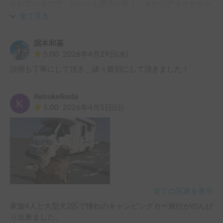
されているので、たいへん調子が良く、またリアタイヤがダ
ブルで、サスペンションも硬めなので、高速走行でも安心で
全て見る
した。

なにより、ペットフレンドリーなことがたいへん嬉しかった
国本和基
です。

5.00
2026年4月29日(水)
またの機会に、是非利用したいと思います。
説明も丁寧にして頂き、諸々親切にして頂きました！
KeisukeIkeda
5.00
2026年4月5日(日)
全ての写真を表示
家族4人と大型犬2匹で憧れのキャンピングカー旅行がのんび
り出来ました。
