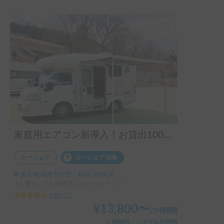
家庭用エアコン新導入！お貸出100件以上の実績！揺れや横風に強くミニバン感覚で運転！ペット大歓迎＆充実設備♪安心安全なダブルタイヤを装備したアルファSSSで快適な旅を！
カーシェア
カーシェア保険
東京都清瀬市中里, ' 秋津/新秋津
7人乗り、5人就寝可 | ボンゴトラック
4.85
(
27
)
¥
13,800
〜
/
24時間
＋保険料・システム利用料