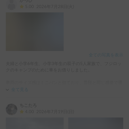
かっぴ
5.00
2026年7月28日(火)
全ての写真を表示
夫婦と小学6年生、小学3年生の双子の5人家族で、フジロッ
クのキャンプのために車をお借りしました。

車両のサイズ感はミニバンと似ており、普段と同じ感覚で運
転できました。ただ、車重のせいか山間部の上り坂では
全て見る
80km/h程度が限界でした。

ちこたろ
夜の外気は肌寒かったですが、車内は過ごしやすい温度で、
4.00
2026年7月19日(日)
半袖にタオルケットで快適に眠ることができました。後部ベ
ッドに大人1人と子ども1人、中央のベッドに大人1人と子ど
も2人で就寝しました。
