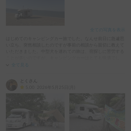
い場所もある中で、車載用エアコンとルーフベントだけだと
心許ない感じ

があり、後部座席の窓を網戸にして、氷枕とクールネックリ
ングもつけて短時間で急いで戻るように。本犬はいずれも何
全ての写真を表示
事もなくヘソ天爆睡してたのですが、電力消費高くてもやは
り家庭用エアコンの方が安心だねと夫と話してました。

はじめてのキャンピングカー旅でした。なんせ前日に急遽思
キャンプでは何の問題もなく、雨が降ってもサイドオーニン
い立ち、突然相談したのですが事前の相談から親切に教えて
グがあるし、濡れたものを車内に持ち込まず一時的に入れて
いただきました。中型犬を連れての旅は、宿探しに苦労する
おける収納もあったので便利でした！

ことが多いのですが、キャンピングカーはとても快適でし
た。車両はバッテリー容量も十分で、何より暑くなる季節や
全て見る
排気量に対して重量があるので予想以上に坂登らず…、スピ
車内に冷蔵庫があるのはとてもありがたかったです。直前に
ードも出せなかったので、車を励ましながら（笑）譲り譲り
設置されたという車内クーラーもペット連れの旅には良かっ
とくさん
のんびり時間をかけての移動。到着時間がGoogle通りにな
たです。どうもありがとうございました。またｚひ利用させ
5.00
2026年5月25日(月)
らず予測が立てにくいところはありましたが、キャンピング
ていただきたいと思います！
カー旅はきっとそういうものだし、初心者にとって限りなく
安全な車両だったと思います。

これから色んな車両タイプの経験も積みながら、利用目的な
どにあわせて選択できるようになれると良いな。初めての
CAR STAY利用がペットフレンドリーで何事にも親身に対応
いただけるオーナー様で良かったです。