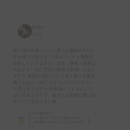
ホルダー
Lily
さん
若い頃から車・バイク弄りが趣味の3人の
子を持つ父親です^^ 車もバイクも複数台
所有しておりますが、点検・整備・洗車は
欠かさず、常に万全の状態で管理しており
ます🔧 保護犬7頭のワンコ達と暮らす愛犬
家でもあり、地元では｢ムツゴロウさん｣
と呼ばれてます🐾 全車両ペット可にして
おりますますので、愛犬との素敵な思い出
作りにご活用下さい🍀
スーパーホルダー
ゲストに最高のバンライフ体験を提供す
る、経験豊富なホルダーに与えられる称号
です