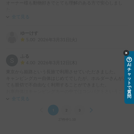
オーナー様も動物好きでとても理解のある方で安心しまし
た。

また愛犬とキャンピングカーで旅をする際は利用したいと思
全て見る
います。
ゆーけす
5.00
2026年3月31日(火)
ふる
4.00
2026年3月12日(木)
AI
チ
東京から姫路という長旅で利用させていただきました。

ャ
キャンピングカー自体はじめてでしたが、ホルダーさんがと
ッ
ト
ても親切で不自由なく利用することができました。

で
お車自体はキャンピングカーの中ではコンパクトということ
質
問
もあり、大人２人子ども２人で寝泊まりする時は少し窮屈な
全て見る
感じもありましたが、大型のものと違い街中のコインパーキ
Previous
1
2
3
Next
ングに普通に停められるのはすごく助かりました。運転や駐
車も最初怖かったですが、慣れれば初心者でも大丈夫です。

27件中1-10
利用中や利用後も親切なメッセージ対応がとてもありがたか
ったです。また機会があれば利用させていただきます！