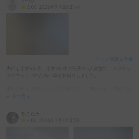
かっぴ
5.00
2026年7月28日(火)
全ての写真を表示
夫婦と小学6年生、小学3年生の双子の5人家族で、フジロッ
クのキャンプのために車をお借りしました。

車両のサイズ感はミニバンと似ており、普段と同じ感覚で運
転できました。ただ、車重のせいか山間部の上り坂では
全て見る
80km/h程度が限界でした。

ちこたろ
夜の外気は肌寒かったですが、車内は過ごしやすい温度で、
4.00
2026年7月19日(日)
半袖にタオルケットで快適に眠ることができました。後部ベ
ッドに大人1人と子ども1人、中央のベッドに大人1人と子ど
も2人で就寝しました。
