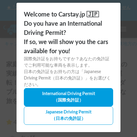
☀️「大曲の花火」をキャンピングカーで最高の思い出にしません
か？
Welcome to Carstay.jp 🇯🇵
Do you have an International
ナビゲー
Driving Permit?
If so, we will show you the cars
キャンピングカー・車中泊スポット予約はCarstay
/
関東
地方の
available for you!
国際免許証をお持ちですか？あなたの免許証
家庭用エアコン新導入！お貸出100件以上の
でご利用可能な車両を表示します。
日本の免許証をお持ちの方は「Japanese
実績！揺れや横風に強くミニバン感覚で運
Driving Permit（日本の免許証）」をお選びく
転！ペット大歓迎＆充実設備♪安心安全なダ
ださい。
ブルタイヤを装備したアルファSSSで快適な
International Driving Permit
旅を！のレビュー27件
（国際免許証）
Japanese Driving Permit
（日本の免許証）
4.85
（27件のレビュー）