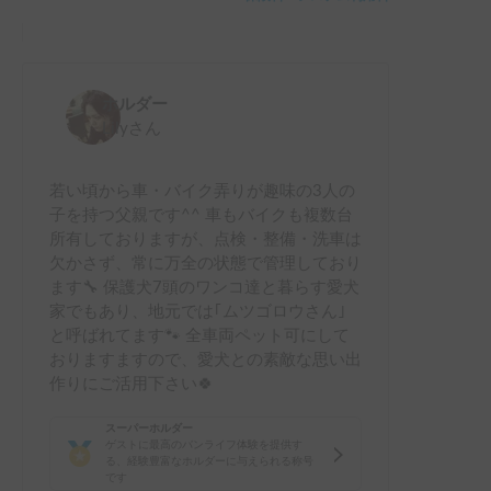
ホルダー
Lily
さん
若い頃から車・バイク弄りが趣味の3人の
子を持つ父親です^^ 車もバイクも複数台
所有しておりますが、点検・整備・洗車は
欠かさず、常に万全の状態で管理しており
ます🔧 保護犬7頭のワンコ達と暮らす愛犬
家でもあり、地元では｢ムツゴロウさん｣
と呼ばれてます🐾 全車両ペット可にして
おりますますので、愛犬との素敵な思い出
作りにご活用下さい🍀
スーパーホルダー
ゲストに最高のバンライフ体験を提供す
る、経験豊富なホルダーに与えられる称号
です