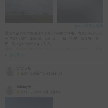
また、雨の中で荷物の出し入れをする際に、オーニングを少
し出して雨よけとして使えたのも便利でした。

帰り道、子供の体調不良で長めの休憩を取ったため、返却予
全ての写真を表示
定時間より大幅に遅れてしまいましたが、快く応じてくださ
愛犬を連れて北海道まで10日間の旅で利用。青森からフェリ
いました。子供の体調まで気遣ってくださる、とても優しい
ーで渡り函館、洞爺湖、ニセコ、小樽、札幌、富良野、美
オーナー様です。この度はありがとうございました。
瑛…良い思い出ができました。

途中、高速走行中にタイヤトラブルがあったのですが、空気
圧監視センサーのアラートのおかげで早期に気付くことがで
全て見る
き、オーナー様の各種手配も迅速かつ誠意のある対応で心強
く、こちらでお世話になって良かったと思いました。ダブル
ひでっち
タイヤが安心というのも身を持って経験させていただきまし
5.00
2026年6月16日(火)
た。

車両がコンパクトで取り回ししやすく、街中のコインパーキ
Johnny★
ングにも駐められるサイズなのも行く先々で便利で良かった
5.00
2026年6月3日(水)
です。

一方で北海道も気温が高く、愛犬を車内に残さないといけな