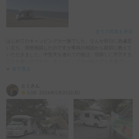
い場所もある中で、車載用エアコンとルーフベントだけだと
心許ない感じ

があり、後部座席の窓を網戸にして、氷枕とクールネックリ
ングもつけて短時間で急いで戻るように。本犬はいずれも何
全ての写真を表示
事もなくヘソ天爆睡してたのですが、電力消費高くてもやは
り家庭用エアコンの方が安心だねと夫と話してました。

はじめてのキャンピングカー旅でした。なんせ前日に急遽思
キャンプでは何の問題もなく、雨が降ってもサイドオーニン
い立ち、突然相談したのですが事前の相談から親切に教えて
グがあるし、濡れたものを車内に持ち込まず一時的に入れて
いただきました。中型犬を連れての旅は、宿探しに苦労する
おける収納もあったので便利でした！

ことが多いのですが、キャンピングカーはとても快適でし
た。車両はバッテリー容量も十分で、何より暑くなる季節や
全て見る
排気量に対して重量があるので予想以上に坂登らず…、スピ
車内に冷蔵庫があるのはとてもありがたかったです。直前に
ードも出せなかったので、車を励ましながら（笑）譲り譲り
設置されたという車内クーラーもペット連れの旅には良かっ
とくさん
のんびり時間をかけての移動。到着時間がGoogle通りにな
たです。どうもありがとうございました。またｚひ利用させ
5.00
2026年5月25日(月)
らず予測が立てにくいところはありましたが、キャンピング
ていただきたいと思います！
カー旅はきっとそういうものだし、初心者にとって限りなく
安全な車両だったと思います。

これから色んな車両タイプの経験も積みながら、利用目的な
どにあわせて選択できるようになれると良いな。初めての
CAR STAY利用がペットフレンドリーで何事にも親身に対応
いただけるオーナー様で良かったです。