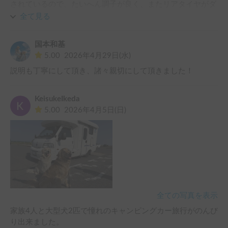
されているので、たいへん調子が良く、またリアタイヤがダ
ブルで、サスペンションも硬めなので、高速走行でも安心で
全て見る
した。

なにより、ペットフレンドリーなことがたいへん嬉しかった
国本和基
です。

5.00
2026年4月29日(水)
またの機会に、是非利用したいと思います。
説明も丁寧にして頂き、諸々親切にして頂きました！
KeisukeIkeda
5.00
2026年4月5日(日)
全ての写真を表示
家族4人と大型犬2匹で憧れのキャンピングカー旅行がのんび
り出来ました。
