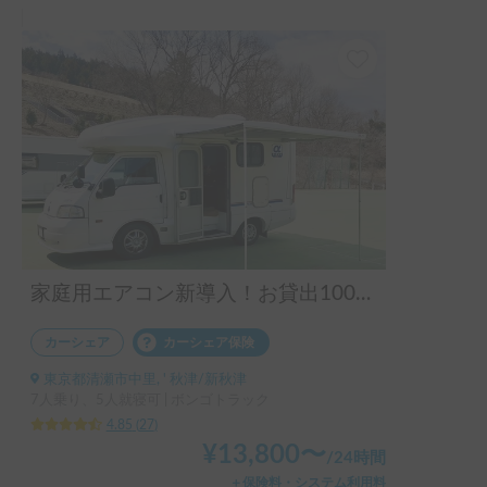
家庭用エアコン新導入！お貸出100件以上の実績！揺れや横風に強くミニバン感覚で運転！ペット大歓迎＆充実設備♪安心安全なダブルタイヤを装備したアルファSSSで快適な旅を！
カーシェア
カーシェア保険
東京都清瀬市中里, ' 秋津/新秋津
7人乗り、5人就寝可 | ボンゴトラック
4.85
(
27
)
¥
13,800
〜
/
24時間
＋保険料・システム利用料