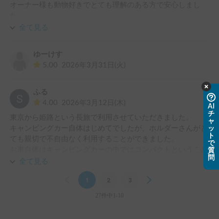
オーナー様も動物好きでとても理解のある方で安心しまし
た。

また愛犬とキャンピングカーで旅をする際は利用したいと思
全て見る
います。
ゆーけす
5.00
2026年3月31日(火)
ふる
4.00
2026年3月12日(木)
AI
チ
東京から姫路という長旅で利用させていただきました。

ャ
キャンピングカー自体はじめてでしたが、ホルダーさんがと
ッ
ト
ても親切で不自由なく利用することができました。

で
お車自体はキャンピングカーの中ではコンパクトということ
質
問
もあり、大人２人子ども２人で寝泊まりする時は少し窮屈な
全て見る
感じもありましたが、大型のものと違い街中のコインパーキ
Previous
1
2
3
Next
ングに普通に停められるのはすごく助かりました。運転や駐
車も最初怖かったですが、慣れれば初心者でも大丈夫です。

27件中1-10
利用中や利用後も親切なメッセージ対応がとてもありがたか
ったです。また機会があれば利用させていただきます！