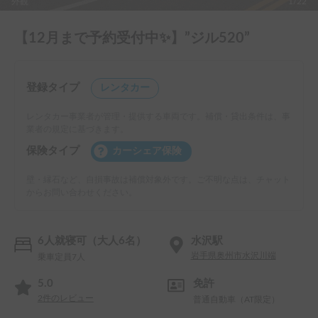
外観
1/22
【12月まで予約受付中✨】”ジル520”
登録タイプ
レンタカー
レンタカー事業者が管理・提供する車両です。補償・貸出条件は、事
業者の規定に基づきます。
保険タイプ
カーシェア保険
壁・縁石など、自損事故は補償対象外です。ご不明な点は、チャット
からお問い合わせください。
6人就寝可（大人6名）
水沢駅
岩手県奥州市水沢川端
乗車定員7人
5.0
免許
2
件のレビュー
普通自動車（AT限定）