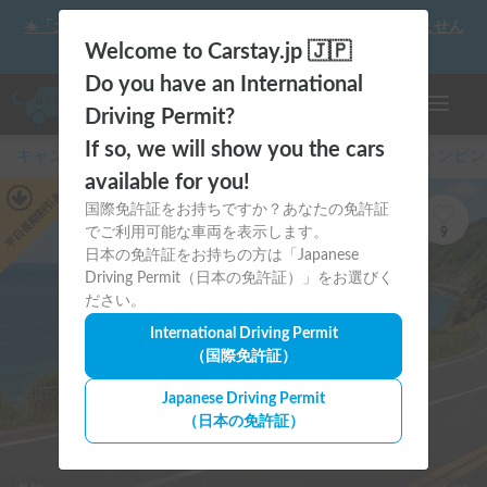
☀️「大曲の花火」をキャンピングカーで最高の思い出にしません
か？
Welcome to Carstay.jp 🇯🇵
Do you have an International
ナビゲー
Driving Permit?
If so, we will show you the cars
キャンピングカー・車中泊スポット予約はCarstay
/
キャンピン
available for you!
あり
平日長期割引
国際免許証をお持ちですか？あなたの免許証
でご利用可能な車両を表示します。
9
日本の免許証をお持ちの方は「Japanese
Driving Permit（日本の免許証）」をお選びく
ださい。
International Driving Permit
（国際免許証）
Japanese Driving Permit
（日本の免許証）