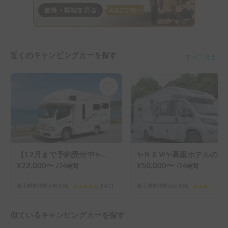
近くのキャンピングカーを探す
すべて見る
【12月まで予約受付中✨】”クレア5.3X”
✨ＮＥＷ✨高級ホテルのような快適さ
¥
22,000
〜
¥
50,000
〜
/24
時間
/24
時間
岩手県奥州市水沢川端
5.0
(
3
)
岩手県奥州市水沢川端
3.0
似ているキャンピングカーを探す