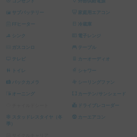
▼設備について

コンセント
外部供給電源
家庭用エアコン付きで夏は涼しく、FFヒーターで冬は暖か
サブバッテリー
家庭用エアコン
く、エンジンを切った状態でも年中快適に車中泊できます。

走行充電、ソーラーパネル、外部供給電源、【新導入】オル
FFヒーター
冷蔵庫
タネーターチャージャーによる充電が可能となっており、ト
リプルバッテリーを搭載している上、別途超大容量リチウム
シンク
電子レンジ
イオンバッテリーも無料で貸し出ししますので電気に困るこ
ガスコンロ
テーブル
とはありません。

電子レンジ・冷蔵庫・コンロ・シンク等の設備もありますの
テレビ
カーオーディオ
で、キャンプの際は大活躍です。

さらに、firetv stickを常設しておりますので、Wi-Fiをつない
トイレ
シャワー
で頂ければ見放題！！

お子様連れでも安心してご利用頂けます☆

バックカメラ
シーリングファン
さらに、次亜塩素酸　空間除菌脱臭機を導入！！

オーニング
カーテン/サンシェード
これにより、車内の除菌・脱臭効果が向上し、より清潔で快
適な状態でご利用いただけるようになりました。

チャイルドシート
ドライブレコーダー
次のお客様への貸し出し前にもしっかりと除菌・脱臭作業を
行うことで、常に清潔な状態を維持しております。

スタッドレスタイヤ（冬
カーエアコン
季）
▼受渡について

「木村塗装工業」敷地内での受渡となります。

サイクルキャリア