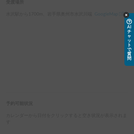
受渡場所
水沢駅
から
1700
m、
岩手県奥州市水沢川端
GoogleMap
AI
チ
ャ
ッ
ト
で
質
問
予約可能状況
カレンダーから日付をクリックすると空き状況が表示されま
す