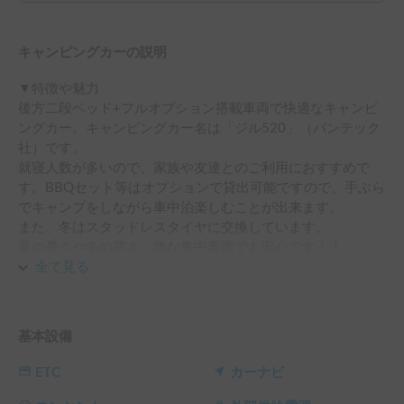
キャンピングカーの説明
▼特徴や魅力

後方二段ベッド+フルオプション搭載車両で快適なキャンピ
ングカー。キャンピングカー名は「ジル520」（バンテック
社）です。

就寝人数が多いので、家族や友達とのご利用におすすめで
す。BBQセット等はオプションで貸出可能ですので、手ぶら
でキャンプをしながら車中泊楽しむことが出来ます。

また、冬はスタッドレスタイヤに交換しています。

夏の暑さや冬の寒さ、急な集中豪雨でも安心です！！

これからの季節ウィンタースポーツ等にも大活躍✨

全て見る
詳細は⇒　　　　
https://kpi-campingcar.com/booking-
form/
　　　からご覧ください。

基本設備
《Instagram》
https://www.instagram.com/kpi_campingcar.rental/
ETC
カーナビ