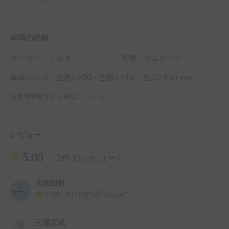
袋・シーツ・布団等を

　必ずご持参下さい。

・燃料(軽油)は満タン返しでお願いします。

車両の詳細
メーカー：
トヨタ
車種：カムロード
車体サイズ：全長
5,200
・全幅
2,110
・全高
2,950
mm
※参考車種サイズ表は
こちら
レビュー
5.00
（2件のレビュー）
大和田幹
5.00
2026年5月5日(火)
三塚文武