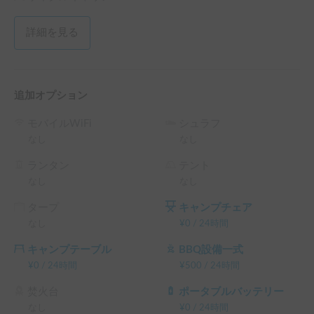
※キャンピングカーご利用中のお客様のお車は、当社敷地内
駐車場をご利用ください（1台のみ駐車可）。

詳細を見る
※敷地内駐車場ご利用のお車に生じた損害につきましては責
任を負いかねます。

▼注意事項

追加オプション
※ 追加オプションご利用の方は、必ず「詳細を見る」をご
モバイルWiFi
シュラフ
確認下さい。

なし
なし
ご質問・ご希望などございましたら、遠慮なくチャットから
ランタン
テント
お問い合わせ頂けましたら幸いです。

なし
なし
タープ
キャンプチェア
※こちらは平日長期割引対象車両です。予約リクエスト画面
なし
¥
0
/
24時間
で予約前に割引率を確認できます。

└ 平日 48時間以上の予約 ： 平日 利用料金 + システム利用
キャンプテーブル
BBQ設備一式
料 の 5% OFF

¥
0
/
24時間
¥
500
/
24時間
└ 平日 72時間以上の予約 ： 平日 利用料金 + システム利用
料 の 10% OFF

焚火台
ポータブルバッテリー
└ 平日 96時間以上の予約 ： 平日 利用料金 + システム利用
なし
¥
0
/
24時間