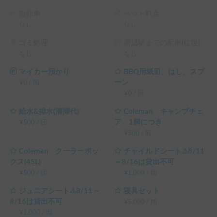
料 の 15% OFF

自転車
ペット料金
└ 平日 120時間以上の予約 ： 平日 利用料金 + システム利用
なし
なし
料 の 20% OFF

（土日祝・カーシェアのハイシーズン日は対象外）
ゴミ処理
周辺駅までの配車(往復)
なし
なし
マイカー預かり
BBQ用紙皿、はし、スプ
ーン
¥
0
/
回
¥
0
/
回
給水&排水(清掃代)
Coleman キャンプチェ
ア 1脚につき
¥
500
/
回
¥
500
/
回
Coleman クーラーボッ
チャイルドシート⚠8/11
クス(45Ⅼ)
～8/16は貸出不可
¥
500
/
回
¥
1,000
/
回
ジュニアシート⚠8/11～
寝具セット
8/16は貸出不可
¥
5,000
/
回
¥
1,000
/
回