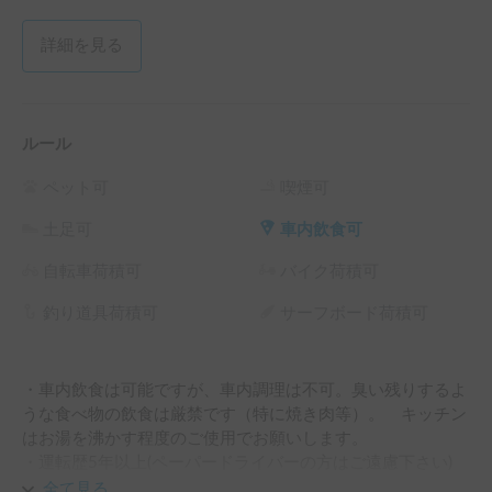
詳細を見る
ルール
ペット可
喫煙可
土足可
車内飲食可
自転車荷積可
バイク荷積可
釣り道具荷積可
サーフボード荷積可
・車内飲食は可能ですが、車内調理は不可。臭い残りするよ
うな食べ物の飲食は厳禁です（特に焼き肉等）。　キッチン
はお湯を沸かす程度のご使用でお願いします。

・運転歴5年以上(ペーパードライバーの方はご遠慮下さい)

・直寝は禁止です。就寝される場合は衛生面を考慮して、寝
全て見る