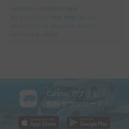
#
VANTECH
#
平日長期割引対象車
#
スタッドレスタイヤ着用
#
家族で楽しめる
#
キャンプグッズ付
#
カムロード
#
キャブコン
#
ディーゼル車
#
岩手県
Carstayアプリを
無料ダウンロード！