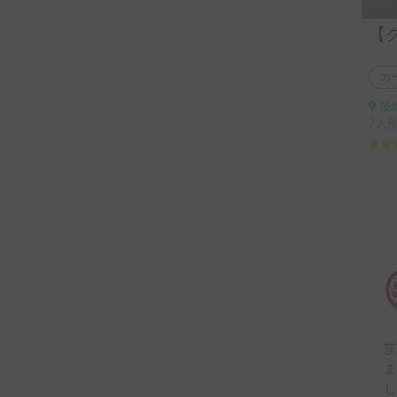
カ
茨
7人
ま