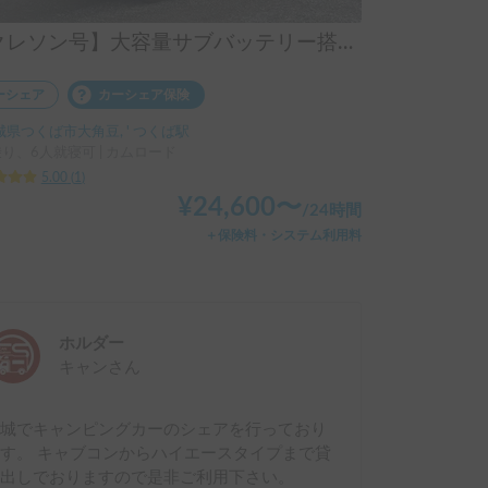
【クレソン号】大容量サブバッテリー搭載のラグジュアリーキャンピングカー
ーシェア
カーシェア保険
城県つくば市大角豆, ' つくば駅
乗り、6人就寝可 | カムロード
5.00
(
1
)
¥
24,600
〜
/
24時間
＋保険料・システム利用料
ホルダー
キャン
さん
茨城でキャンピングカーのシェアを行っており
す。 キャブコンからハイエースタイプまで貸
し出しでおりますので是非ご利用下さい。