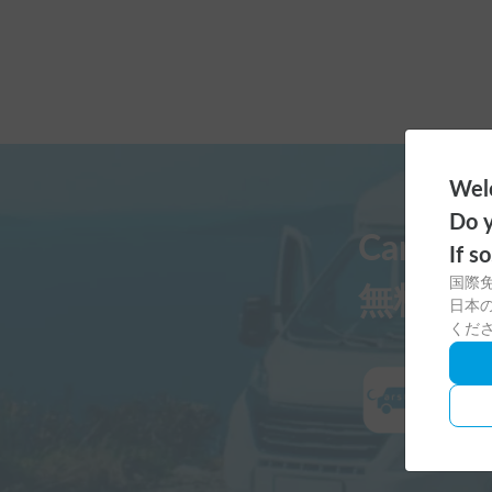
Welc
Do y
Carst
If s
国際
無料ダ
日本の
くだ