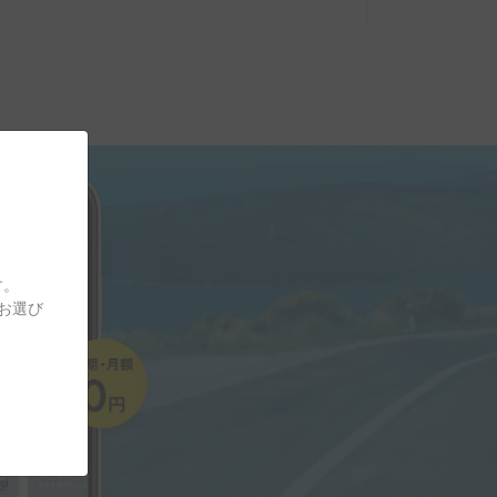
す。
をお選び