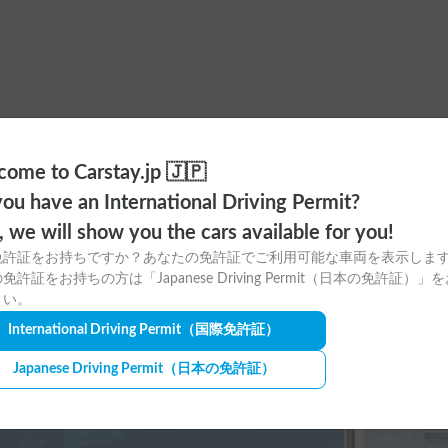
ome to Carstay.jp 🇯🇵
ou have an International Driving Permit?
ayアプリの
o, we will show you the cars available for you!
免許証をお持ちですか？あなたの免許証でご利用可能な車両を表示しま
ウンロードはこちら！
免許証をお持ちの方は「Japanese Driving Permit（日本の免許証）」
さい。
International Driving Permit
（国際免許証）
Japanese Driving Permit
（日本の免許証）