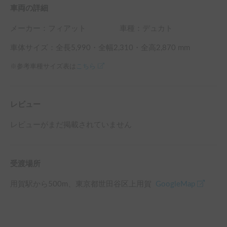
車両の詳細
メーカー：
フィアット
車種：デュカト
車体サイズ：全長
5,990
・全幅
2,310
・全高
2,870
mm
※参考車種サイズ表は
こちら
レビュー
レビューがまだ掲載されていません
受渡場所
用賀駅
から
500
m、
東京都世田谷区上用賀
GoogleMap