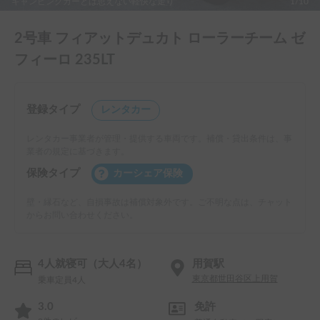
キャンピングカーとは思えない軽快な走り
1/10
2号車 フィアットデュカト ローラーチーム ゼ
フィーロ 235LT
登録タイプ
レンタカー
レンタカー事業者が管理・提供する車両です。補償・貸出条件は、事
業者の規定に基づきます。
保険タイプ
カーシェア保険
壁・縁石など、自損事故は補償対象外です。ご不明な点は、チャット
からお問い合わせください。
4人就寝可（大人4名）
用賀駅
東京都世田谷区上用賀
乗車定員4人
3.0
免許