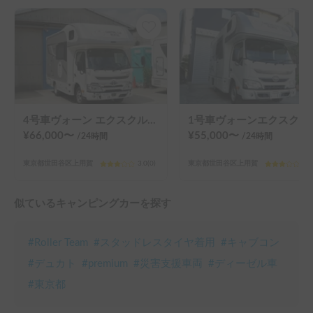
4号車ヴォーン エクスクルーシブ R2B
1号車ヴォー
¥
66,000
〜
¥
55,000
〜
/24
時間
/24
時間
東京都世田谷区上用賀
3.0
(
0
)
東京都世田谷区上用賀
3.0
似ているキャンピングカーを探す
#
Roller Team
#
スタッドレスタイヤ着用
#
キャブコン
#
デュカト
#
premium
#
災害支援車両
#
ディーゼル車
#
東京都