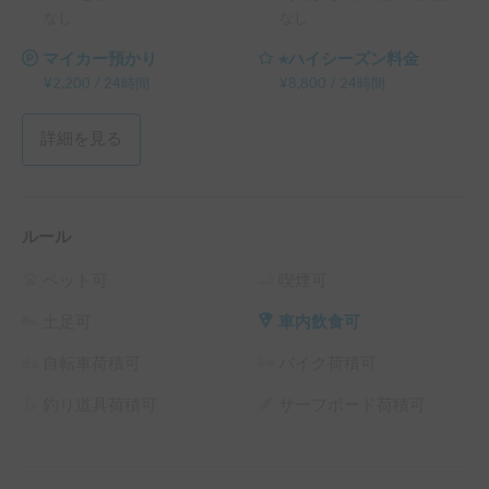
なし
なし
マイカー預かり
⭐︎ハイシーズン料金
¥
2,200
/
24時間
¥
8,800
/
24時間
詳細を見る
ルール
ペット可
喫煙可
土足可
車内飲食可
自転車荷積可
バイク荷積可
釣り道具荷積可
サーフボード荷積可