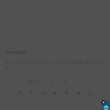
予約可能状況
カレンダーから日付をクリックすると空き状況が表示されま
す
日
月
火
水
木
金
土
1