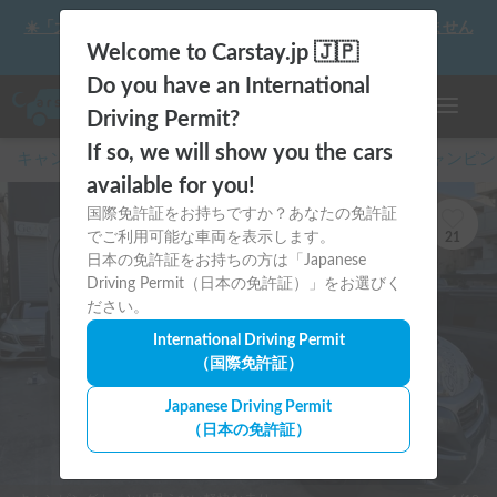
☀️「大曲の花火」をキャンピングカーで最高の思い出にしません
か？
Welcome to Carstay.jp 🇯🇵
Do you have an International
ナビゲー
Driving Permit?
If so, we will show you the cars
キャンピングカー・車中泊スポット予約はCarstay
/
キャンピン
available for you!
国際免許証をお持ちですか？あなたの免許証
でご利用可能な車両を表示します。
21
日本の免許証をお持ちの方は「Japanese
Driving Permit（日本の免許証）」をお選びく
ださい。
International Driving Permit
（国際免許証）
Japanese Driving Permit
（日本の免許証）