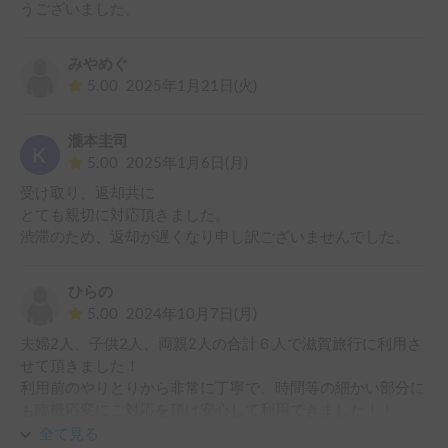
て音響を変えられるのが素晴らしかったです。大好きなサカ
うございました。
ナクションを聴きながらドライブできて大変心地よかったで
バンクベッドのスペースも広く、二段ベッド全体の空間も十
す！！

分にありましたが、その一部が荷物置きになっていたのは少
みやめぐ
し惜しかったです😓

5.00
2025年1月21日(火)
最後に、もし欲を言えばですが、簡易的な電気ポットがあれ
ばカップ麺や味噌汁を作る際にさらに便利だったなと思いま
オーナーさんにはとても感謝しています。

す。また、キャビンのエントランス窓やフロント側を遮るカ
瀧本圭司
ーテン・シェードのようなものがあれば、夜間のプライバシ
5.00
2025年1月6日(月)
ーや遮光の面でより完璧だと感じました。

受け取り、返却共に

とても親切に対応頂きました。

長期の家族旅行を支えてくれる、非常に頼もしい一台でし
た。ありがとうございました。
ひらの
5.00
2024年10月7日(月)
夫婦2人、子供2人、両親2人の合計６人で滋賀旅行に利用さ
せて頂きました！

利用前のやりとりから非常に丁寧で、時間等の細かい部分に
も臨機応変にご対応を頂け安心して利用できました！！

全て見る