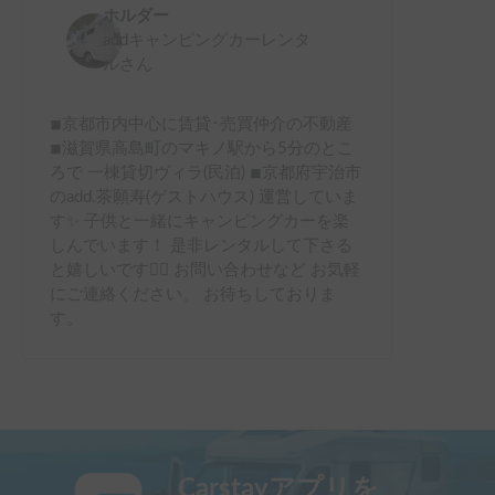
ホルダー
addキャンピングカーレンタ
ル
さん
◾︎京都市内中心に賃貸･売買仲介の不動産
◾︎滋賀県高島町のマキノ駅から5分のとこ
ろで 一棟貸切ヴィラ(民泊) ◾︎京都府宇治市
のadd.茶願寿(ゲストハウス) 運営していま
す✨ 子供と一緒にキャンピングカーを楽
しんでいます！ 是非レンタルして下さる
と嬉しいです💁‍♀️ お問い合わせなど お気軽
にご連絡ください。 お待ちしておりま
す。
Carstayアプリを