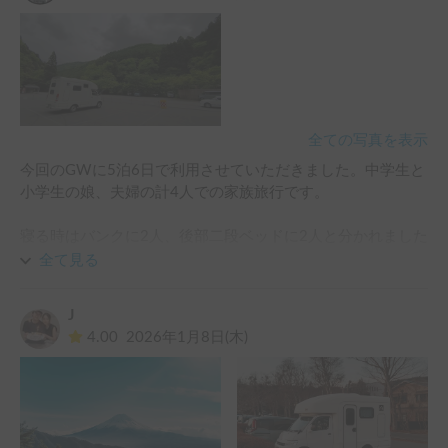
全ての写真を表示
今回のGWに5泊6日で利用させていただきました。中学生と
小学生の娘、夫婦の計4人での家族旅行です。

寝る時はバンクに2人、後部二段ベッドに2人と分かれました
が、スペースは十分でした。移動中はバンクやベッドに荷物
全て見る
を置き、寝る時にダイネットへ移動させるという運用で、居
住空間も快適に確保できました。また、貸していただいたベ
J
ッドマットの上にシュラフを敷いたことで、寝心地も非常に
4.00
2026年1月8日(木)
良かったです。

トイレがない点は、夜間にRVパークやSA・PAを計画的に利
用することで、それほど不便は感じませんでした。
