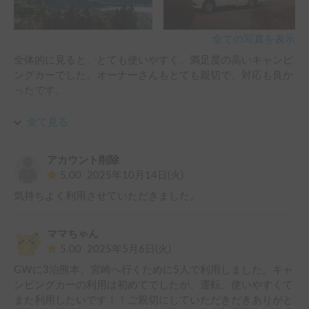
走行・駐車については、サイズ感が絶妙でした。普通自動車
用の駐車スペースに収まるサイズなので、高ささえ気をつけ
れば、ファミレスでもSAでも場所を選ばず停めることがで
全ての写真を表示
き、非常に助かりました。

全体的に見ると、とても使いやすく、満足度の高いキャンピ
ただ、このGWの悪天候と強風には苦労しました。横風の影
ングカーでした。オーナーさんもとても親切で、対応も良か
響を受けやすいため、高速道路では80～90km/h程度で走行
ったです。

するのが安定しますが、突風の際はかなり慎重な運転が求め
られます。一方で、坂道でOverDriveをオフにしたり、合流
ただ、今回が初めてのキャンピングカー旅行だったこともあ
全て見る
時にセカンドに落としたりといった操作をすれば、パワー不
り、実際に使ってみて気づいた点もいくつかありました。

足を感じる場面はなく、トルクもしっかりしていました。

アカウント削除
例えば、バッテリーの残量を全体で確認できない点は、正直
車内設備も充実しており、夜の肌寒さもFFヒーターのおかげ
5.00
2025年10月14日(火)
少し不安に感じました…。また、オーナーさんの私物がやや
で快適に過ごせました。インバーターがあるため、コンセン
気持ちよく利用させていただきました。
多く、収納スペースの大部分を占めていたため、利用時に少
トからのスマホ急速充電はもちろん、電子レンジが使えるの
し不便に感じる場面もありました。さらに、年末という時期
も大きなメリットです。冷蔵庫には冷凍スペースがあり、風
もあり、レンタル料金に加えてプラットフォームの手数料が
呂上がりのアイスを楽しめたのも嬉しいポイントでした。

ママちゃん
やや高めに感じました。

5.00
2025年5月6日(火)
また、驚いたのがオーディオの音質です。Bluetooth接続時
GWに3泊熊本、宮崎へ行くために5人で利用しました。キャ
それでも、総合評価としては 78点 だと思います。

のステレオの質が非常に高く、スピーカーのバランス調整
ンピングカーの利用は初めてでしたが、運転、使いやすくて
車両はとても新しく、FFヒーターのおかげで、外が氷点下で
（フェーダー）も細かく設定できるため、前後の席に合わせ
また利用したいです！！ご親切にしていただきだきありがと
も車内は約23度前後を保ててとても快適でした。
