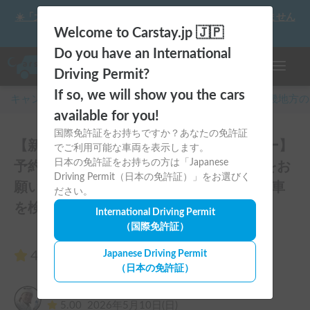
☀️「大曲の花火」をキャンピングカーで最高の思い出にしません
か？
Welcome to Carstay.jp 🇯🇵
Do you have an International
ナビゲー
Driving Permit?
If so, we will show you the cars
キャンピングカー・車中泊スポット予約はCarstay
/
近畿
地方の
available for you!
国際免許証をお持ちですか？あなたの免許証
【新車AtoZアレンハイのキャンピングカー】
でご利用可能な車両を表示します。
日本の免許証をお持ちの方は「Japanese
予約リクエストされる前にお問い合わせをお
Driving Permit（日本の免許証）」をお選びく
願いします。7日以上貸出の場合は無料配車
ださい。
を検討します！のレビュー16件
International Driving Permit
（国際免許証）
4.94
Japanese Driving Permit
（16件のレビュー）
（日本の免許証）
きのっぴ
5.00
2026年5月10日(日)