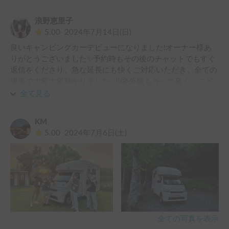
また是非、利用したいと思います！

ありがとうございました！！
浪野恵里子
5.00
2024年7月14日(日)
良いキャンピングカーデビューになりました!オーナー様あ
りがとうございました✨予約時もその後のチャットでもすぐ
返信をくださり、急な延長にも快くご対応いただき、全ての
場面で大変大変助かりました…!!😭外観もカッコ良く、こど
もたちにはサプライズ旅行にしていたのですが、大大成功で
全て見る
した✨快適な移動は、帰宅後の疲労度が全然違いますね…!!道
中、フードコートの混雑も気にする事なく、道の駅で買った
KM
牛めしを車内のセンターテーブルでゆっくりいただきまし
5.00
2024年7月6日(土)
た。夜は扇風機を持ち込みして、宮津は快適な海風で涼しく
車中泊できました✨また、機会がありましたら宜しくお願い
します😆
全ての写真を表示