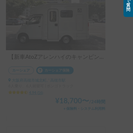
で
質
問
【新車AtoZアレンハイのキャンピングカー】予約リクエストされる前にお問い合わせをお願いします。7日以上貸出の場合は無料配車を検討します！
カーシェア
カーシェア保険
大阪府高槻市城北町, ' 高槻市駅
6人乗り、6人就寝可 | ボンゴトラック
4.94
(
16
)
¥
18,700
〜
/
24時間
＋保険料・システム利用料