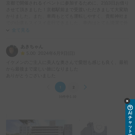
京都で開催されるイベントに参加するために、2泊3日お借り
させて頂きました！京都駅前まで受渡いただきまして大変助
かりました。また、車両もとても運転しやすく、貴船神社ま
での山道もスイスイ走行できました。車内はとても清潔で外
部充電しながら、冷蔵庫や電子レンジを使うことができ、快
全て見る
適に過ごさせていただきました。真夏日の車中泊でしたが、
ルーフベント&網戸のお陰で車中泊も問題なかったです。返
あきちゃん
却予定時間も少し遅れてしまいましたが、ホルダーの方もと
5.00
2024年6月9日(日)
てもホスピタリティー溢れる方で、優しくご対応いただきま
イケメンのご主人に美人な奥さんで愛想も感じも良く、最初
した。総じて、このキャンピングカーのお陰で、大変充実し
から最後まで楽しい旅になりました

た3日間になりました。またぜひ京都に訪れる際には、お借
ありがとうございました
りしたいと思います。この度はありがとうございました！😊
Previous
1
2
Next
16件中1-10
AI
チ
ャ
ッ
ト