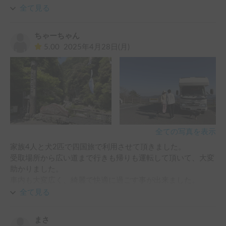
車もとてもキレイで箸やティシュも用意して頂いていたので
全て見る
大変助かりました。また、西日本をキャンプカーで旅行した
い時はぜひ利用させて頂きたいです。
ちゃーちゃん
5.00
2025年4月28日(月)
全ての写真を表示
家族4人と犬2匹で四国旅で利用させて頂きました。

受取場所から広い道まで行きも帰りも運転して頂いて、大変
助かりました。

車内も大変広く、綺麗で快適に過ごす事が出来ました。

犬たちも完全フリーがOKだったので、ストレスなく過ごせ
全て見る
たと思います。

出発前から四国旅のオススメスポットも教えて頂けたので、
まさ
とても参考になりました。
