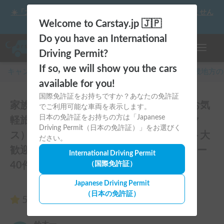
☀️「大曲の花火」をキャンピングカーで最高の思い出にしません
か？
Welcome to Carstay.jp 🇯🇵
Do you have an International
ナビゲー
Driving Permit?
If so, we will show you the cars
キャンピングカー・車中泊スポット予約はCarstay
/
近畿
地方の
available for you!
国際免許証をお持ちですか？あなたの免許証
家族、わんちゃん、友達と楽しもう！！お気
でご利用可能な車両を表示します。
日本の免許証をお持ちの方は「Japanese
軽旅行のキャンピングカー（コルドバンク
Driving Permit（日本の免許証）」をお選びく
ス）四国・淡路島にアクセス抜群🗾ペット大
ださい。
歓迎🐶ケージ無しOK、WIFI無料のレビュー
International Driving Permit
40件
（国際免許証）
Japanese Driving Permit
（日本の免許証）
5.00
（40件のレビュー）