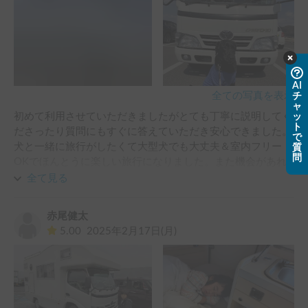
AI
全ての写真を表示
チ
ャ
初めて利用させていただきましたがとても丁寧に説明してく
ッ
ト
ださったり質問にもすぐに答えていただき安心できました。
で
犬と一緒に旅行がしたくて大型犬でも大丈夫＆室内フリー
質
問
OKでほんとうに楽しい旅行になりました。また機会があれ
ば利用させていただきたいです。ありがとうございました。
全て見る
赤尾健太
5.00
2025年2月17日(月)