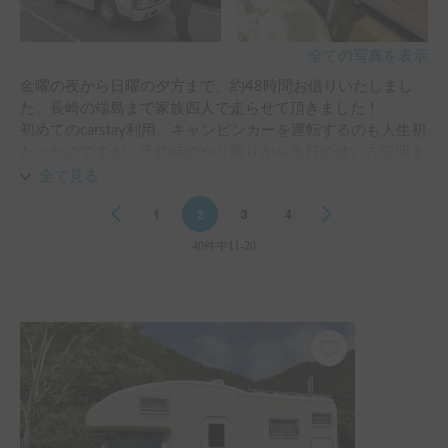
全ての写真を表示
金曜の夜から日曜の夕方まで、約48時間お借りいたしまし
た。長崎の端島まで家族四人で走らせて頂きました！

初めてのcarstay利用、キャンピンカーを運転するのも人生初
だったのですが、予約時のやり取りから当日の使い方説明ま
で本当に分かりやすく親切にご対応頂きました。

全て見る
私たちはペットの乗車はなかったのですが、普段ワンちゃん
Previous
1
2
3
4
Next
たちが乗っているのが信じられないくらいキレイな車内でし
た。

40件中11-20
他の方々も仰られていますが、オーナー様が最初に大通りま
で運転して下さったのが本当に助かりました。おかげさまで
無事故無違反にて、とても楽しいキャンピングカーデビュー
を果たす事が出来ました。

息子と娘にとっても忘れられない思い出になったようです。
またご利用させて頂けたら嬉しいです！この度はどうもあり
がとうございました。