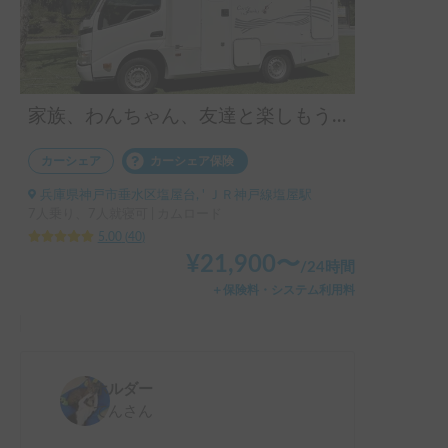
家族、わんちゃん、友達と楽しもう！！お気軽旅行のキャンピングカー（コルドバンクス）四国・淡路島にアクセス抜群🗾ペット大歓迎🐶ケージ無しOK、WIFI無料
カーシェア
カーシェア保険
兵庫県神戸市垂水区塩屋台, ' ＪＲ神戸線塩屋駅
7人乗り、7人就寝可 | カムロード
5.00
(
40
)
¥
21,900
〜
/
24時間
＋保険料・システム利用料
ホルダー
てん
さん