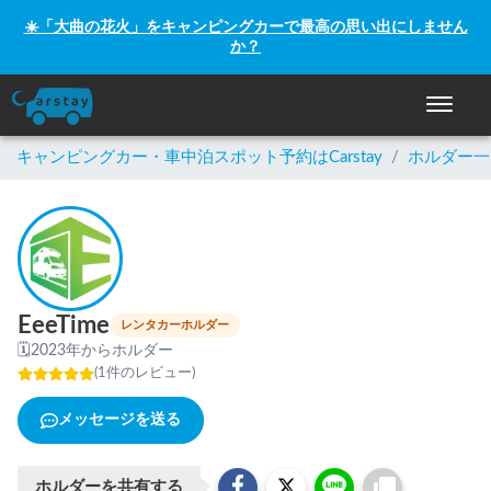
☀️「大曲の花火」をキャンピングカーで最高の思い出にしません
か？
ナビゲー
キャンピングカー・車中泊スポット予約はCarstay
/
ホルダー一
EeeTime
レンタカーホルダー
🗓
2023年からホルダー
(
1
件のレビュー
)
メッセージを送る
ホルダーを共有する