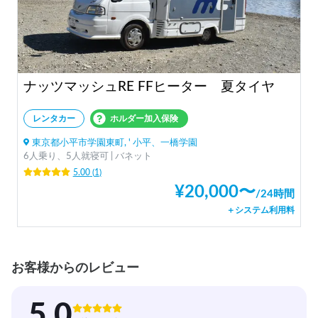
ナッツマッシュRE FFヒーター 夏タイヤ
レンタカー
ホルダー加入保険
東京都小平市学園東町, ' 小平、一橋学園
6人乗り、5人就寝可 | バネット
5.00
(
1
)
¥
20,000
〜
/
24時間
＋システム利用料
お客様からのレビュー
5.0