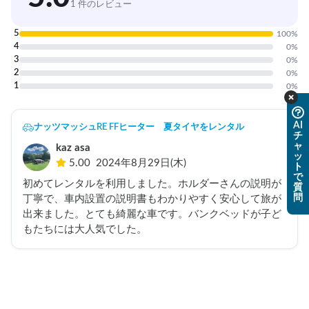
1 件のレビュー
5
100
%
4
0
%
3
0
%
2
0
%
1
0
%
AI
ナッツマッシュRE FFヒーター 夏タイヤをレンタル
チ
ャ
kaz asa
ッ
5.00
2024年8月29日(木)
ト
で
初めてレンタルを利用しました。ホルダーさんの説明が
質
問
丁寧で、車内設置の説明書もわかりやすく安心して旅が
出来ました。とても綺麗な車です。バンクベッドが子ど
もたちには大人気でした。