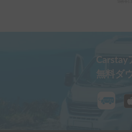
ました。

59件中1-
Carst
無料ダ