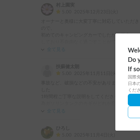
村上園実
5.00
2025年12月23日(火)
オーナーと奥様に大変丁寧に対応していただき
ので、

初めてのキャンピングカーでしたが、不安なく
しており不自由なく過ごすことができました。
りがとうございました。
全て見る
Welc
Do y
扶蘇健太朗
If s
5.00
2025年11月11日(火)
国際
事故など、破損などの不安がありましたが大型
日本の
した

くだ
1時間程ご丁寧な説明をしてくださりました。
為ガソリンタンクのカギがどれか忘れた時もす
かく優しい方でした

全て見る
備え付けに携帯の配線、懐中電灯、傘などもろ
りつくせりで安心して快適に過ごす事ができまし
ひろし
5.00
2025年11月4日(火)