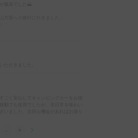
最高でした🗻

山方面へ小旅行に行きました。

！

の。

ンケットを持ち込んでゆったり過ごせま
いただきました。
様子でくつろいでいました。

にも分かりやすく教えてくださいまし
すごく安心してキャンピングカーをお借
くださり、とても気持ちよく利用できま
移動でも使用でしたが、非日常を味わい
ざいました。次回も機会があればお借り
安心感をくれました。

巻でした。

でした。

...
6
Next
内のおかげで、安心して楽しい旅になり