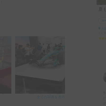


夏
カ
大阪
8人
全ての写真を表示