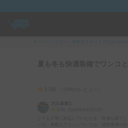
キャンピングカー・車中泊スポット予約はCarsta
夏も冬も快適装備でワンコと旅
5.00
（59件のレビュー）
大久保達士
5.00
2026年8月3日(月)
とても丁寧に対応していただき、快適な旅でした
一点、車載エアコンについては、後部座席の効