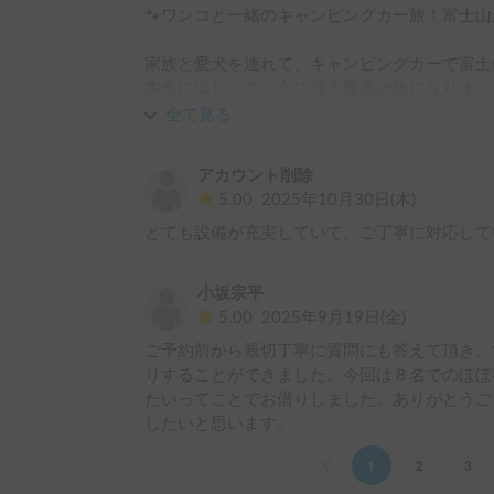
🐾ワンコと一緒のキャンピングカー旅！富士山が
家族と愛犬を連れて、キャンピングカーで富士
本当に楽しくて、心に残る最高の旅になりました
全て見る
🚐 車内の快適さ

車内は清潔で広く、設備も整っていて快適そのも
アカウント削除
ベッドスペースも十分あり、クッションやブラ
5.00
2025年10月30日(木)
した。

とても設備が充実していて、ご丁寧に対応して
愛犬もお気に入りの場所を見つけて、安心した
🧑‍🔧 オーナーさんの対応

小坂宗平
出発前の説明がとても丁寧で、初めての私たち
5.00
2025年9月19日(金)
た。

ご予約前から親切丁寧に質問にも答えて頂き、
受け取りのときも返却のときも笑顔で対応して
りすることができました。今回は８名でのほぼ
した。

たいってことでお借りしました。ありがとうご
オーナーさんの優しい人柄が、旅の始まりから
したいと思います。
朝、窓の外にくっきりと見えた富士山の姿は圧
家族と一緒に静かに眺める時間が幸せそのもの
Previous
1
2
3
オーナーさんの丁寧で温かい対応と、快適な車