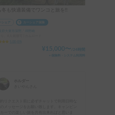
も冬も快適装備でワンコと旅を!!
ーシェア
カーシェア保険
府大東市深野, ' JR野崎
乗り、6人就寝可 | カムロード
5.00
(
59
)
¥
15,000
〜
/
24時間
＋保険料・システム利用料
ホルダー
きいやん
さん
予約リクエスト前に必ずチャットで利用日時な
どのメッセージをお願い致します。キャンピン
グカーでの楽しい旅を共有出来ればと思いま