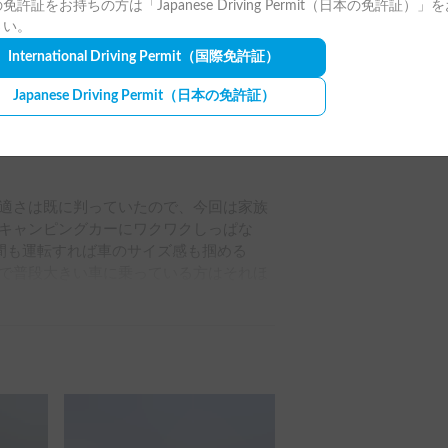
免許証をお持ちの方は「Japanese Driving Permit（日本の免許証）」
全ての写真を表示
さい。
楽しく過ごさせて頂きました😀。今年我
International Driving Permit
（国際免許証）
ングカーをレンタルしました。結果､◎
Japanese Driving Permit
（日本の免許証）
家族で話てます。
適さは既に判っていたので、今回は家族
キャンピングカーにワクワクしっぱな
間も運転すれば車のサイズ感も掴める
で普段大きい車に乗っている方はそれほ
、バック駐車は同乗者に誘導してもらえ
れずに旅が出来るようです。

連れて行きたいです。