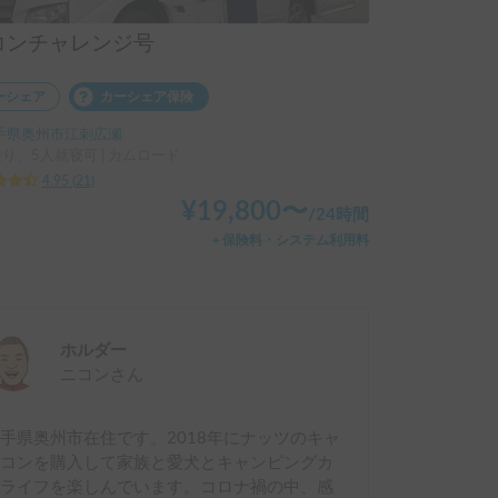
コンチャレンジ号
ーシェア
カーシェア保険
手県奥州市江刺広瀬
乗り、5人就寝可 | カムロード
4.95
(
21
)
¥
19,800
〜
/
24時間
＋保険料・システム利用料
ホルダー
ニコン
さん
手県奥州市在住です。2018年にナッツのキャ
ブコンを購入して家族と愛犬とキャンピングカ
ーライフを楽しんでいます。コロナ禍の中、感