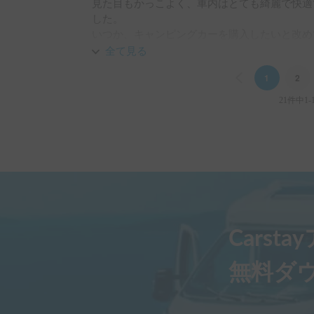
見た目もかっこよく、車内はとても綺麗で快適
しくなりました｡でも夢のまた夢なのでまた是
した。

いつか、キャンピングカーを購入したいと改め
ありがとうございました😊
全て見る
Previous
1
2
21件中1-
Carst
無料ダ