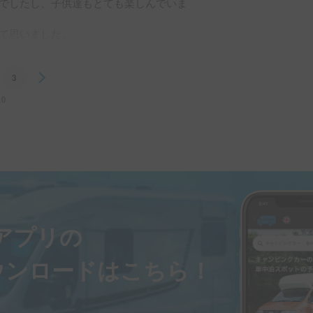
でしたし、子供達もとても楽しんでいま
非お借りしたいです!
て思いました。

3
Next
10
ayアプリの
ウンロードはこちら！