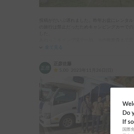
投稿がだいぶ遅れました。昨年お盆にレンタル
の旅行は禁止だったためキャンピングカーでの
した。

あねっこキャンプ場で一泊、その後青森まで足
初めてのキャンピングカー運転でもすぐ慣れた
全て見る
運転しやすさに、帰りの車内では家族全員「キ
た。

正彦佐藤
オーナー様夫婦もとても気さくで、親切で本当
5.00
2023年11月26日(日)
た！

今年のお盆もレンタル予定です！宜しくお願い
Welc
Do y
If s
国際