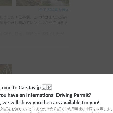
全ての写真を表示
しました！仕事柄、この時はまだ人混み
旅を企画し初めてレンタルさせて頂きま
を伸ばし観光。運転は旦那様でしたが、
みたいです。同乗者も快適に、運転者も
ャンピングカーほしい！」との発言でし
に気持ちよくレンタルさせて頂きまし
します！
ome to Carstay.jp 🇯🇵
ou have an International Driving Permit?
o, we will show you the cars available for you!
免許証をお持ちですか？あなたの免許証でご利用可能な車両を表示しま