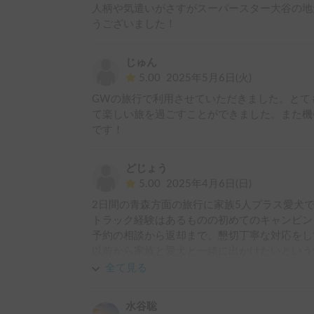
人柄や気遣いがさすがスーパースター大谷の地
うございました！
じゅん
5.00
2025年5月6日(火)
GWの旅行で利用させていただきました。とて
て楽しい旅を過ごすことができました。また機
です！
どじょう
5.00
2025年4月6日(日)
2日間の青森方面の旅行に家族5人プラス愛犬で
トラック経験はあるものの初めてのキャンピン
予約の相談から返却まで、懇切丁寧な対応をし
以前から家族と愛犬と一緒に出かけたいという
た。

全て見る
また機会があればお借りしたいです。
水谷聡