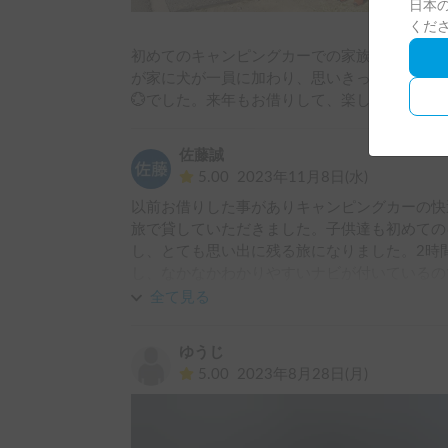
日本の
くだ
初めてのキャンピングカーでの家族旅行、大変
が家に犬が一員に加わり、思いきってキャンピ
💮でした。来年もお借りして、楽しみたいと
佐藤誠
5.00
2023年11月8日(水)
以前お借りした事がありキャンピングカーの快
旅で貸していただきました。子供達も初めての
し、とても思い出に残る旅になりました。2時
し、なかなかわかりやすいナビが付いているの
ど緊張しないと思います。高さだけは有るので
全て見る
れば何も心配要らないので、3泊でも4泊でも疲
子供が巣立つ前にまたキャンピングカー旅行に
ゆうじ
5.00
2023年8月28日(月)