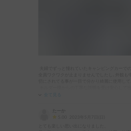
 夫婦でずっと憧れていたキャンピングカーでの旅をこんな形で実現できる事に家族(4名)
全員ワクワクが止まりませんでしたし､外観も
切にされてる事が一目で分かり綺麗に使用してお
 ホルダー様からの丁寧な説明を受け安心して出発する事が出来ました｡ペット同乗可と
いう事でしたので大サイズのゲージで猫4匹と
全て見る
ドへ｡息子･娘と父の3人は遊びを満喫､母は猫
快適な車内で何不自由なくくつろぎの時間を過
たーか
食事を済ませPAで車中泊｡翌日は東武ワール
5.00
2023年5月7日(日)
ち､行き当たりばったりで見つけた温泉で癒され
とても楽しい思い出になりました。

して帰って来ました｡とても充実した旅行にな