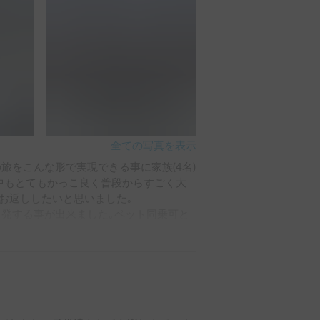
全ての写真を表示
中もとてもかっこ良く普段からすごく大
返ししたいと思いました｡

共に山梨県富士吉田市の富士急ハイラン
達とキャンピングカーで留守番組でしたが
ごしその日は予め買い込んでいた食料で
ドスクエアを観光し宇都宮餃子に舌鼓を打
翌朝はアクアマリン福島(水族館)を観光
りました｡やっぱりキャンピングカーが欲