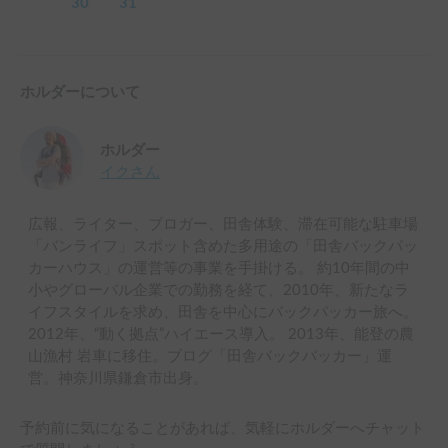
30
31
ホルダーについて
ホルダー
イク
さん
広報、ライター、ブロガー、田舎体験、滞在可能な駐車場
「バンライフ」スポット含めた多用途の「田舎バックパッ
カーハウス」の運営等の事業を手掛ける。 約10年間の中
小やグローバル企業での勤務を経て、2010年、新たなラ
イフスタイルを求め、田舎を中心にバックパッカー旅へ。
2012年、“動く拠点”ハイエース導入。 2013年、能登の農
山漁村 岩車に移住。ブログ「田舎バックパッカー」運
営。神奈川県鎌倉市出身。
予約前に気になることがあれば、気軽にホルダーへチャット