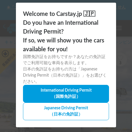
☀️「大曲の花火」をキャンピングカーで最高の思い出にしません
か？
Welcome to Carstay.jp 🇯🇵
Do you have an International
ナビゲー
Driving Permit?
If so, we will show you the cars
キャンピングカー・車中泊スポット予約はCarstay
/
キャンピン
available for you!
あり
国際免許証をお持ちですか？あなたの免許証
長期割引
でご利用可能な車両を表示します。
3
日本の免許証をお持ちの方は「Japanese
Driving Permit（日本の免許証）」をお選びく
ださい。
International Driving Permit
（国際免許証）
Japanese Driving Permit
（日本の免許証）