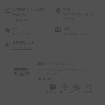
5人就寝可（大人3名、
穴水
子供2名）
石川県鳳珠郡穴水町川尻
他4ヶ所
乗車定員10人
5.0
免許
4
件のレビュー
普通自動車（AT限定）
長期割引あり
詳しくはこちら
車両タイプ：
バンコン
ワンボックスやミニバンをベースにした中型の
キャンピングカー
初心者〜