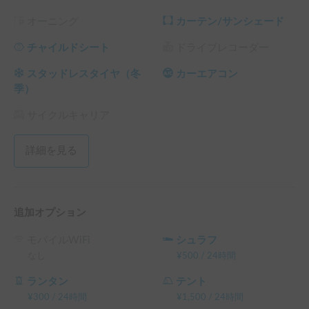
料・保険料・システム利用料は除く、以下同）

オーニング
カーテン/サンシェード
└ 120時間（5泊）以上の予約 ： 利用料金の15%OFF

└ 240時間（10泊）以上の予約 ： 利用料金の20%OFF

チャイルドシート
ドライブレコーダー
└ 360時間（15泊）以上の予約 ： 利用料金の30%OFF
スタッドレスタイヤ（冬
カーエアコン
季）
サイクルキャリア
詳細を見る
追加オプション
モバイルWiFi
シュラフ
なし
¥
500
/
24時間
ランタン
テント
¥
300
/
24時間
¥
1,500
/
24時間