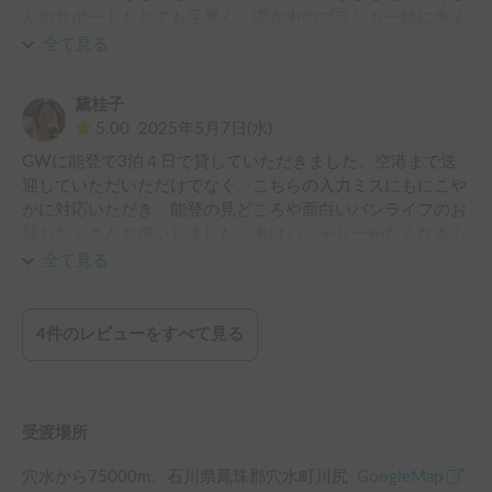
んのサポートもとても手厚く、滞在中のプランも一緒に考え
てくださり感謝しています。私は日本語ネイティブではない
全て見る
ので、英語でもサポートいただき心強かったです。能登に初
めて行きましたが、とても自然が美しくリフレッシュするこ
黛桂子
とができました。 道路はまだ能登震災の影響が残っている
5.00
2025年5月7日(水)
ところあり、滞在先の確保も難しいこともあるようですが、
GWに能登で3泊４日で貸していただきました。空港まで送
キャンピングカーは移動&宿泊先の確保になるので、とても
迎していただいただけでなく、こちらの入力ミスにもにこや
おすすめです！

かに対応いただき、能登の見どころや面白いバンライフのお
---

話もたくさんお伺いしました。車はバッテリーがなくなる心
配が無く、大人2名子供2名で寝ても快適なのに運転はとても
Traveling by RV had been on my bucket list for a long time, so 
全て見る
楽で、本当に気兼ねなく満喫させていただきました。頑張っ
I was truly grateful for the opportunity to rent one. The 
てください能登！
vehicle was in excellent condition and very comfortable to 
drive. I sincerely appreciated the warm and attentive support 
4
件のレビューをすべて見る
from Iku,-san who kindly helped me plan my stay in detail. As 
a non-native Japanese speaker, I also felt reassured by the 
English support provided.

受渡場所
This was my first time visiting Noto, and I was deeply 
refreshed by the area’s beautiful natural scenery. Although the 
穴水
から
75000
m、
石川県鳳珠郡穴水町川尻
GoogleMap