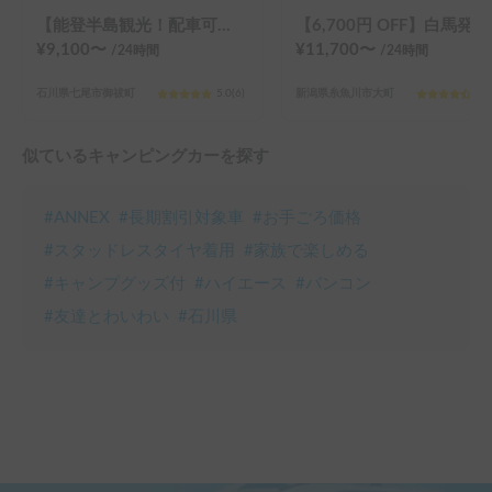
【能登半島観光！配車可！走行無でのキャンピングカー泊可！家庭用エアコン！】バンテックATOM「きくしん号」at 田舎バックパッカーハウス
【6,700円 OFF】白馬発！動く別荘🏠 | 4
¥
9,100
〜
¥
11,700
〜
/24
時間
/24
時間
石川県七尾市御祓町
5.0
(
6
)
新潟県糸魚川市大町
4.8
似ているキャンピングカーを探す
#
ANNEX
#
長期割引対象車
#
お手ごろ価格
#
スタッドレスタイヤ着用
#
家族で楽しめる
#
キャンプグッズ付
#
ハイエース
#
バンコン
#
友達とわいわい
#
石川県