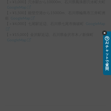
roads still showed signs of damage from the Noto Earthquake 
【＋¥
1,000
】
穴水駅
から
10000
m、
石川県鳳珠郡穴水町大町
and finding accommodations was difficult, the RV allowed me 
GoogleMap
to travel and secure a place to stay with ease. I highly 
【＋¥
1,500
】
能登空港
から
15000
m、
石川県輪島市三井町洲
recommend this option to others.
衛
GoogleMap
【＋¥
4,000
】
七尾駅
近辺
、
石川県七尾市御祓町
GoogleMap
【＋¥
15,000
】
金沢駅
近辺
、
石川県金沢市木ノ新保町
GoogleMap
AI
チ
ャ
ッ
ト
で
質
問