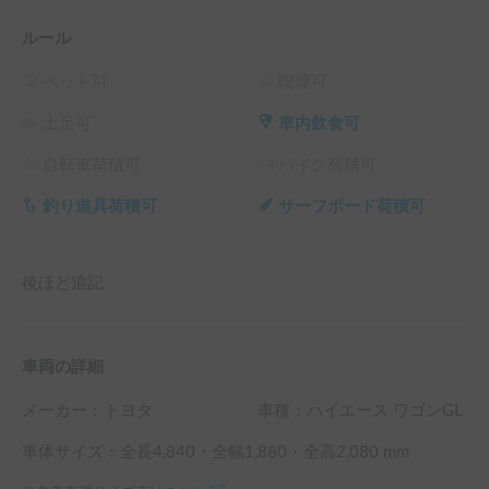
ルール
ペット可
喫煙可
土足可
車内飲食可
自転車荷積可
バイク荷積可
釣り道具荷積可
サーフボード荷積可
後ほど追記
車両の詳細
メーカー：
トヨタ
車種：ハイエース ワゴンGL
車体サイズ：全長
4,840
・全幅
1,880
・全高
2,080
mm