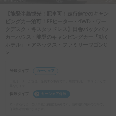
動く拠点の外装
1/10
【能登半島観光！配車可！走行無でのキャン
ピングカー泊可！FFヒーター・4WD・ワー
クデスク・冬スタッドレス】田舎バックパッ
カーハウス・能登のキャンピングカー「動く
ホテル」＜アネックス・ファミリーワゴンC
＞
登録タイプ
カーシェア
一般オーナーが管理・提供する車両です。補償内容は、車両によって
異なります。
保険タイプ
カーシェア保険
壁・縁石など、自損事故は補償対象外です。他車運転特約の付帯で、
保険料が割引になります。