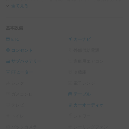
せん。

全て見る
冬はFFヒーターの暖房搭載、夏はファンや扇風機などを装
備。

基本設備
キャンピングカーのビルダーは、アネックス社の「ファミリ
ETC
カーナビ
ーワゴンC」です。

コンセント
外部供給電源
穴水駅や能登空港など、近辺での受け渡し・配車も可能で
サブバッテリー
家庭用エアコン
す！

FFヒーター
冷蔵庫
車中泊スポット「田舎バックパッカーハウス」（石川県穴水
町）で運用しており、走行させず留置き駐車で、“動かさな
シンク
電子レンジ
いホテル”としてのキャンピングカー泊も可能です。

ガスコンロ
テーブル
その場合、割引クーポンを発行しますので、「まずはホルダ
ーに連絡してみる」からお問い合わせください。

テレビ
カーオーディオ
※こちらは長期割引対象車両です。予約リクエスト画面で予
トイレ
シャワー
約前に割引率を確認できます。

└ 72時間（3泊）以上の予約 ： 利用料金の10%OFF（契約
バックカメラ
シーリングファン