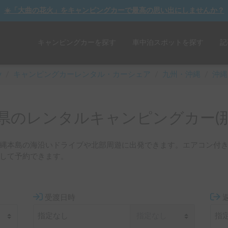
☀️「大曲の花火」をキャンピングカーで最高の思い出にしませんか？
キャンピングカーを探す
車中泊スポットを探す
記
y
/
キャンピングカーレンタル・カーシェア
/
九州・沖縄
/
沖縄
県のレンタルキャンピングカー(那
縄本島の海沿いドライブや北部周遊に出発できます。エアコン付
して予約できます。
受渡日時