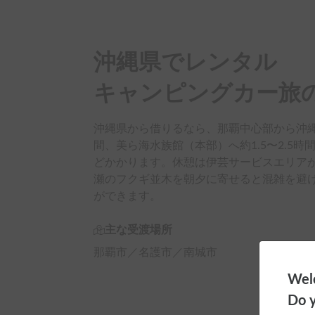
沖縄県でレンタル

キャンピングカー旅
沖縄県から借りるなら、那覇中心部から沖縄
間、美ら海水族館（本部）へ約1.5〜2.5時間
どかかります。休憩は伊芸サービスエリア
瀬のフクギ並木を朝夕に寄せると混雑を避
ができます。
主な受渡場所
那覇市／名護市／南城市
Welc
Do y