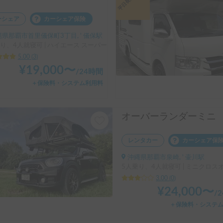
ーシェア
カーシェア保険
県那覇市首里儀保町3丁目, ' 儀保駅
り、4人就寝可 | ハイエース スーパーロング
5.00
(
3
)
¥
19,000
〜
/
24時間
＋保険料・システム利用料
オーバーランダーミニ
レンタカー
カーシェア保
沖縄県那覇市泉崎, ' 壷川駅
5人乗り、4人就寝可 | ミニクロス
3.00
(
0
)
¥
24,000
〜
/
＋保険料・システ