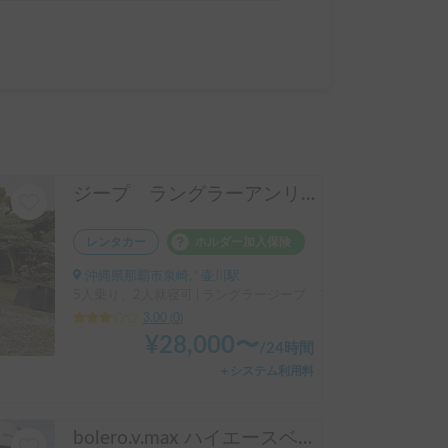
ジープ ラングラーアンリミテッドオーバーランド
レンタカー
ホルダー加入保険
沖縄県那覇市泉崎, ' 壷川駅
5人乗り、2人就寝可 | ラングラージープ アンリミテッド
3.00
(
0
)
¥
28,000
〜
/
24時間
＋システム利用料
bolero.v.max ハイエースベースの最上級キャブコン