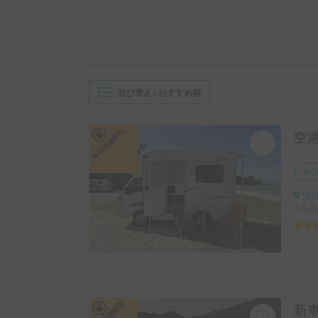
並び替え
:
おすすめ順
平日長期割引
レ
沖縄
4人乗
平日長期割引