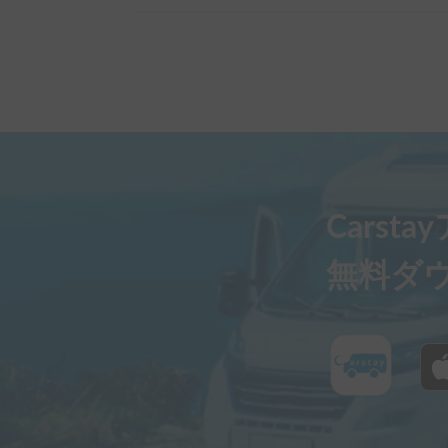
Carst
無料ダ