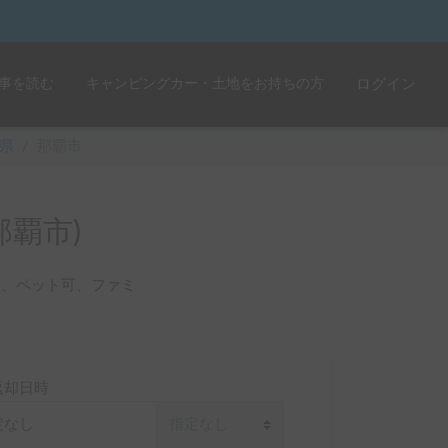
事を読む
キャンピングカー・土地をお持ちの方
ログイン
県
/
那覇市
覇市)
き、ペット可、ファミ
返却日時