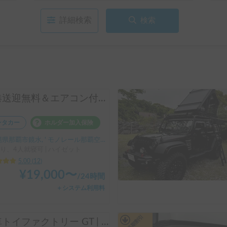
詳細検索
検索
空港送迎無料＆エアコン付きで快適！手ぶらで楽しむ沖縄車中泊｜オカヤドレンタカー
ンタカー
ホルダー加入保険
県那覇市鏡水, ' モノレール那覇空港駅
り、4人就寝可 | ハイゼット
5.00
(
12
)
¥
19,000
〜
/
24時間
＋システム利用料
平日長期割引
新車トイファクトリー GT | 那覇空港からのアクセス🙆‍♂️県民もウェルカム✨