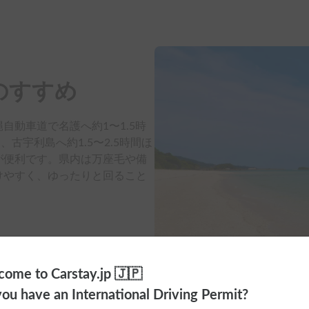
のすすめ
自動車道で名護へ約1〜1.5時
、古宇利島へ約1.5〜2.5時間ほ
が便利です。県内は万座毛や備
けやすく、ゆったりと回ること
ome to Carstay.jp 🇯🇵
ou have an International Driving Permit?