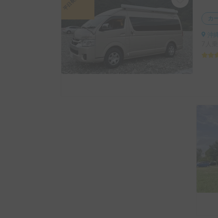
カ
沖縄
7人乗