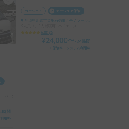
カーシェア
カーシェア保険
沖縄県那覇市首里石嶺町, ' モノレール石嶺駅
5人乗り、5人就寝可 | ハイエース
5.00
(
3
)
¥
24,000
〜
/
24時間
＋保険料・システム利用料
険
オーバーSDオール4
24時間
ム利用料