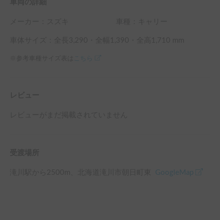
車両の詳細
メーカー：
スズキ
車種：キャリー
車体サイズ：全長
3,290
・全幅
1,390
・全高
1,710
mm
※参考車種サイズ表は
こちら
レビュー
レビューがまだ掲載されていません
受渡場所
滝川駅
から
2500
m、
北海道滝川市朝日町東
GoogleMap