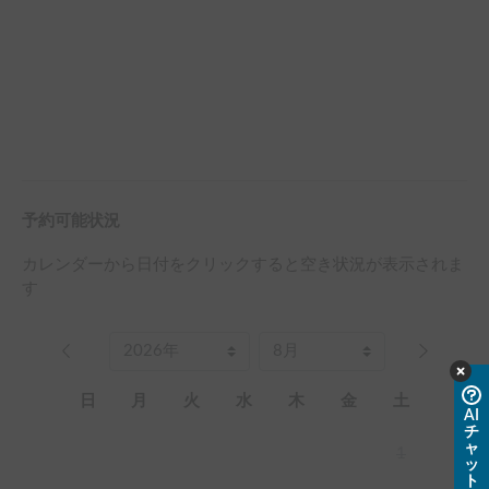
予約可能状況
カレンダーから日付をクリックすると空き状況が表示されま
す
日
月
火
水
木
金
土
AI
チ
ャ
1
ッ
ト