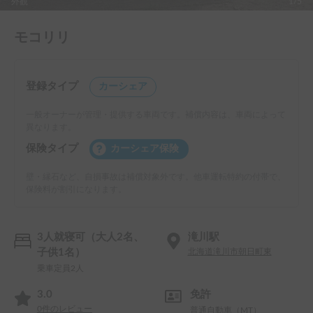
外観
1/5
モコリリ
登録タイプ
カーシェア
一般オーナーが管理・提供する車両です。補償内容は、車両によって
異なります。
保険タイプ
カーシェア保険
壁・縁石など、自損事故は補償対象外です。他車運転特約の付帯で、
保険料が割引になります。
3人就寝可（大人2名、
滝川駅
子供1名）
北海道滝川市朝日町東
乗車定員2人
3.0
免許
0
件のレビュー
普通自動車（MT）