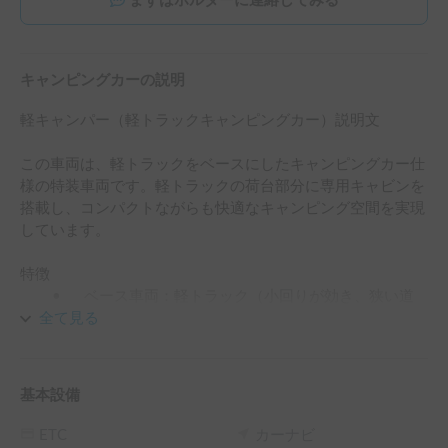
まずはホルダーに連絡してみる
キャンピングカーの説明
軽キャンパー（軽トラックキャンピングカー）説明文

この車両は、軽トラックをベースにしたキャンピングカー仕
様の特装車両です。軽トラックの荷台部分に専用キャビンを
搭載し、コンパクトながらも快適なキャンピング空間を実現
しています。

特徴

	•	ベース車両：軽トラック（小回りが効き、狭い道
や地方でも運転しやすい）

全て見る
	•	キャビン構造：荷台部分に架装された居住スペー
ス

	•	外壁は断熱材入りのパネル構造

基本設備
	•	サイドにアクセントカラーのデザインライン入り

	•	出入口：右側面に配置された専用ドア（丸窓付き
ETC
カーナビ