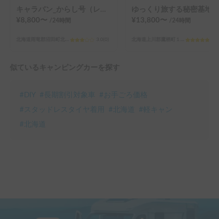
キャラバン_からし号（レンタル休止中）
ゆっくり旅する秘密基地バス
¥
8,800
〜
¥
13,800
〜
/24
時間
/24
時間
北海道雨竜郡沼田町北一条
3.0
(
0
)
北海道上川郡鷹栖町１５線15号
5.0
似ているキャンピングカーを探す
#
DIY
#
長期割引対象車
#
お手ごろ価格
#
スタッドレスタイヤ着用
#
北海道
#
軽キャン
#
北海道