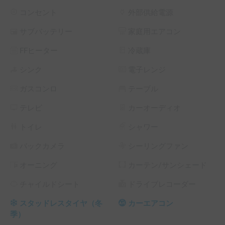
で採光性とデザイン性を両立）

	•	居住性：車内には就寝スペースや簡易的な収納ス
コンセント
外部供給電源
ペースを確保可能

サブバッテリー
家庭用エアコン
	•	利便性：軽自動車規格のため維持費が安く、普通
免許で運転可能

FFヒーター
冷蔵庫
メリット

シンク
電子レンジ
	•	軽トラベースのため低コストで導入可能

ガスコンロ
テーブル
	•	コンパクトサイズで駐車や取り回しが容易

	•	車中泊や短期旅行、イベント出展の拠点としても
テレビ
カーオーディオ
最適

	•	自然の中でも活用できるアウトドア向け仕様

トイレ
シャワー
利用シーン

バックカメラ
シーリングファン
	•	道の駅やキャンプ場での車中泊

オーニング
カーテン/サンシェード
	•	農村エリアや地方イベントでの移動拠点

	•	ワーケーションやソロキャンプ

チャイルドシート
ドライブレコーダー
	•	災害時の簡易避難スペースとしても利用可能

スタッドレスタイヤ（冬
カーエアコン
※こちらは長期割引対象車両です。予約リクエスト画面で予
季）
約前に割引率を確認できます。
