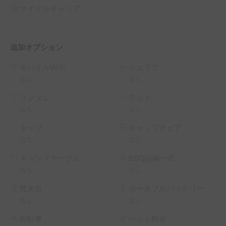
└ 72時間（3泊）以上の予約 ： 利用料金の10%OFF（契約
サイクルキャリア
料・保険料・システム利用料は除く、以下同）

└ 120時間（5泊）以上の予約 ： 利用料金の15%OFF

└ 240時間（10泊）以上の予約 ： 利用料金の20%OFF

追加オプション
└ 360時間（15泊）以上の予約 ： 利用料金の30%OFF
モバイルWiFi
シュラフ
なし
なし
ランタン
テント
なし
なし
タープ
キャンプチェア
なし
なし
キャンプテーブル
BBQ設備一式
なし
なし
焚火台
ポータブルバッテリー
なし
なし
自転車
ペット料金