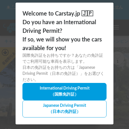
☀️「大曲の花火」をキャンピングカーで最高の思い出にしません
か？
Welcome to Carstay.jp 🇯🇵
Do you have an International
ナビゲー
Driving Permit?
If so, we will show you the cars
キャンピングカー・車中泊スポット予約はCarstay
/
キャンピン
available for you!
あり
国際免許証をお持ちですか？あなたの免許証
長期割引
でご利用可能な車両を表示します。
1
日本の免許証をお持ちの方は「Japanese
Driving Permit（日本の免許証）」をお選びく
ださい。
International Driving Permit
（国際免許証）
Japanese Driving Permit
（日本の免許証）