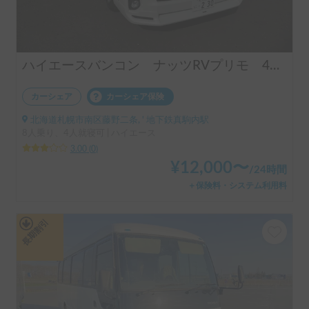
ハイエースバンコン ナッツRVプリモ 4WD
カーシェア
カーシェア保険
北海道札幌市南区藤野二条, ' 地下鉄真駒内駅
8人乗り、4人就寝可 | ハイエース
3.00
(
0
)
¥
12,000
〜
/
24時間
＋保険料・システム利用料
長期割引