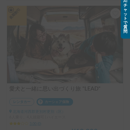
AI
チ
長期割引
ャ
ッ
ト
で
質
問
愛犬と一緒に思い出づくり旅 "LEAD"
レンタカー
カーシェア保険
北海道河西郡更別村更別（区）
6人乗り、4人就寝可 | ハイエース
3.00
(
0
)