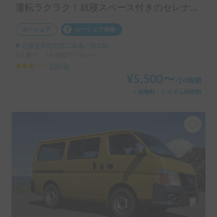
運転ラクラク！就寝スペース付きのセレナで楽しむ北海道車中泊
カーシェア
カーシェア保険
北海道帯広市西二条南, ' 帯広駅
8人乗り、3人就寝可 | セレナ
3.00
(
0
)
¥
5,500
〜
/
24時間
＋保険料・システム利用料