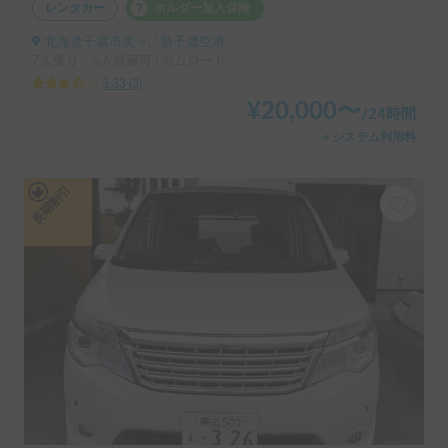
レンタカー
ホルダー加入保険
北海道千歳市美々, ' 新千歳空港
7人乗り、5人就寝可 | カムロード
3.33
(
3
)
¥
20,000
〜
/
24時間
＋システム利用料
長期割引