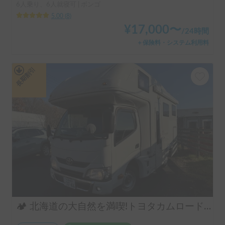
6人乗り、6人就寝可 | ボンゴ
5.00
(
8
)
¥
17,000
〜
/
24時間
＋保険料・システム利用料
長期割引
🏕️ 北海道の大自然を満喫!トヨタカムロードで快適キャンプ旅 🚐