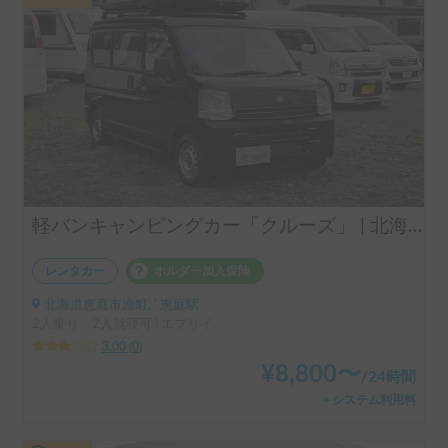
軽バンキャンピングカー「クルーズ」 | 北海道を自由に車中泊旅🚐
レンタカー
ホルダー加入保険
北海道恵庭市漁町, ' 恵庭駅
2人乗り、2人就寝可 | エブリイ
3.00
(
0
)
¥
8,800
〜
/
24時間
＋システム利用料