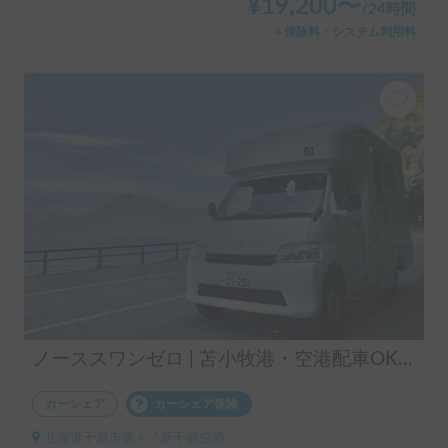
¥
19,200
〜
/
24時間
＋保険料・システム利用料
ノーススワンゼロ | 苫小牧港・空港配車OK！愛犬と楽しむコンパクトなアレンH🐶
カーシェア
カーシェア保険
北海道千歳市美々, ' 新千歳空港