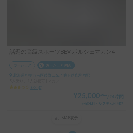
話題の高級スポーツBEV ポルシェマカン4
カーシェア
カーシェア保険
北海道札幌市南区藤野二条, ' 地下鉄真駒内駅
5人乗り、4人就寝可 | マカン4
3.00
(
0
)
¥
25,000
〜
/
24時間
＋保険料・システム利用料
MAP表示