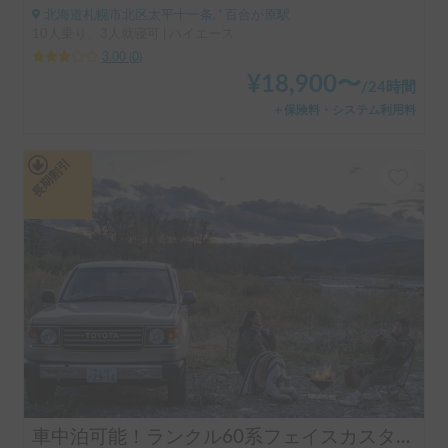
北海道札幌市北区太平十一条, ' 百合が原駅
10人乗り、3人就寝可 | ハイエース
3.00
(
0
)
¥
18,900
〜
/
24時間
＋保険料・システム利用料
長期割引
車中泊可能！ランクル60系フェイスカスタムカー "BAMBA"