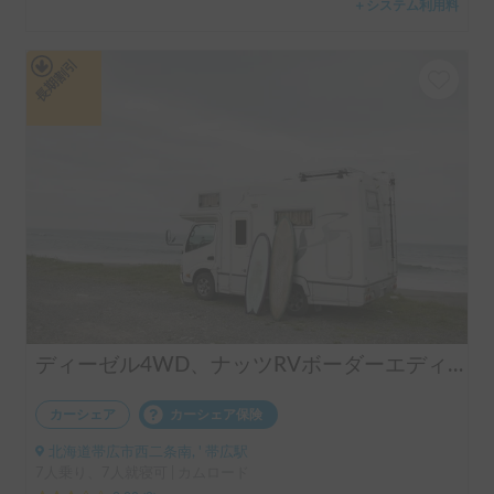
＋システム利用料
長期割引
ディーゼル4WD、ナッツRVボーダーエディション
カーシェア
カーシェア保険
北海道帯広市西二条南, ' 帯広駅
7人乗り、7人就寝可 | カムロード