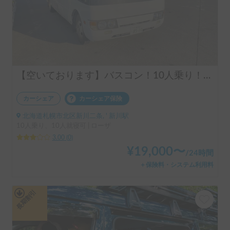
【空いております】バスコン！10人乗り！大人数での移動に最適！！
カーシェア
カーシェア保険
北海道札幌市北区新川二条, ' 新川駅
10人乗り、10人就寝可 | ローザ
3.00
(
0
)
¥
19,000
〜
/
24時間
＋保険料・システム利用料
長期割引