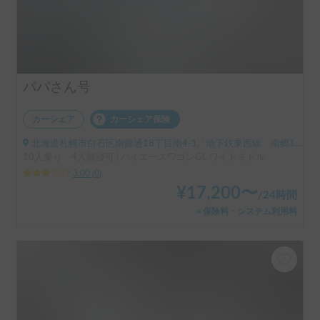
パパさん号
カーシェア
カーシェア保険
北海道札幌市白石区南郷通18丁目南4-1, ' 地下鉄東西線 南郷18丁目駅 1番出口
10人乗り、4人就寝可 | ハイエースワゴンGL ワイドミドル
3.00
(
0
)
¥
17,200
〜
/
24時間
＋保険料・システム利用料