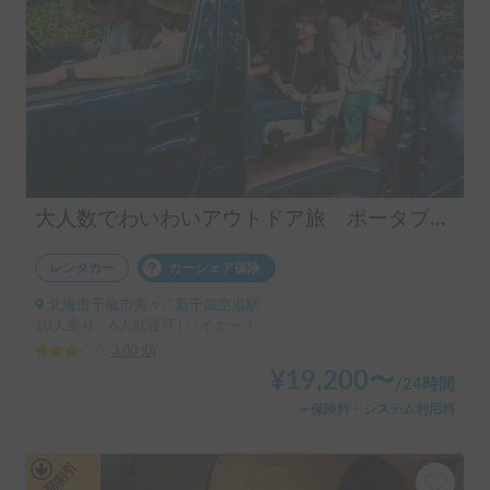
大人数でわいわいアウトドア旅 ポータブルバッテリー付き！ "KAR"
レンタカー
カーシェア保険
北海道千歳市美々, ' 新千歳空港駅
10人乗り、6人就寝可 | ハイエース
3.00
(
0
)
¥
19,200
〜
/
24時間
＋保険料・システム利用料
長期割引