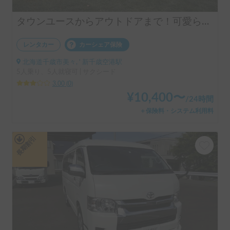
タウンユースからアウトドアまで！可愛らしい丸目フェイス "EURO BOX"
レンタカー
カーシェア保険
北海道千歳市美々, ' 新千歳空港駅
5人乗り、5人就寝可 | サクシード
3.00
(
0
)
¥
10,400
〜
/
24時間
＋保険料・システム利用料
長期割引