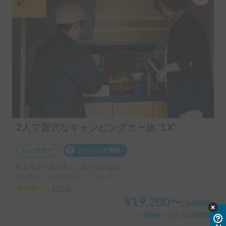
2人で贅沢なキャンピングカー旅 "LX"
レンタカー
カーシェア保険
北海道千歳市美々, ' 新千歳空港駅
2人乗り、2人就寝可 | ハイエース
3.00
(
0
)
¥
19,200
〜
/
24時間
＋保険料・システム利用料