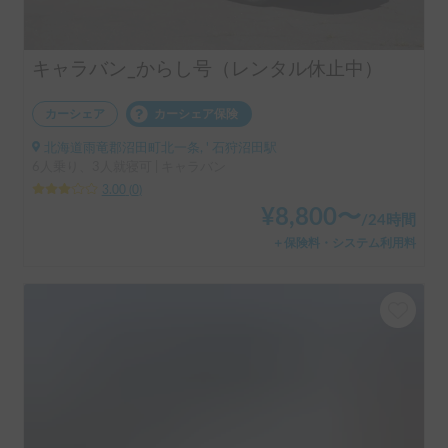
キャラバン_からし号（レンタル休止中）
カーシェア
カーシェア保険
北海道雨竜郡沼田町北一条, ' 石狩沼田駅
6人乗り、3人就寝可 | キャラバン
3.00
(
0
)
¥
8,800
〜
/
24時間
＋保険料・システム利用料