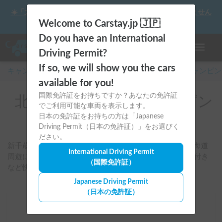
☀️「大曲の花火」をキャンピングカーで最高の思い出にしません
か？
Welcome to Carstay.jp 🇯🇵
Do you have an International
ナビゲー
Driving Permit?
If so, we will show you the cars
キャンピングカー・車中泊スポット予約はCarstay
/
キャンピン
available for you!
国際免許証をお持ちですか？あなたの免許証
北海道のレンタルキャンピン
でご利用可能な車両を表示します。
グカー
日本の免許証をお持ちの方は「Japanese
Driving Permit（日本の免許証）」をお選びく
ださい。
新千歳空港・札幌・千歳・恵庭などを起点に、広大な北海道
International Driving Permit
周遊に合うバンコンやファミリー向け車両、FFヒーター付き
（国際免許証）
など快適装備の車両を比較して予約できます。
Japanese Driving Permit
（日本の免許証）
場所