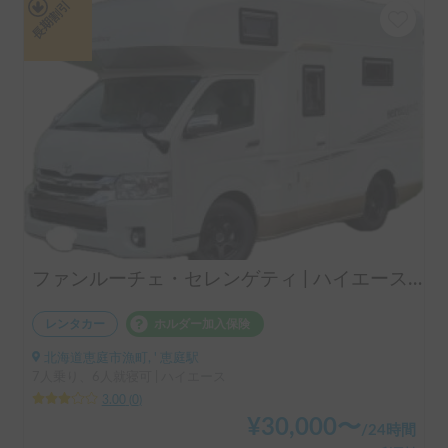
長期割引
ファンルーチェ・セレンゲティ | ハイエースベースのプレミアムキャブコン
レンタカー
ホルダー加入保険
北海道恵庭市漁町, ' 恵庭駅
7人乗り、6人就寝可 | ハイエース
3.00
(
0
)
¥
30,000
〜
/
24時間