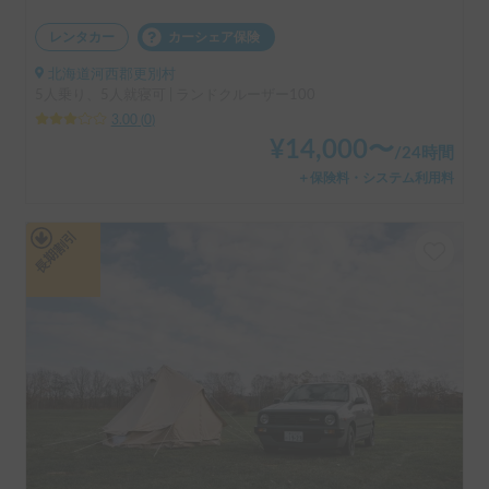
レンタカー
カーシェア保険
北海道河西郡更別村
5人乗り、5人就寝可 | ランドクルーザー100
3.00
(
0
)
¥
14,000
〜
/
24時間
＋保険料・システム利用料
長期割引