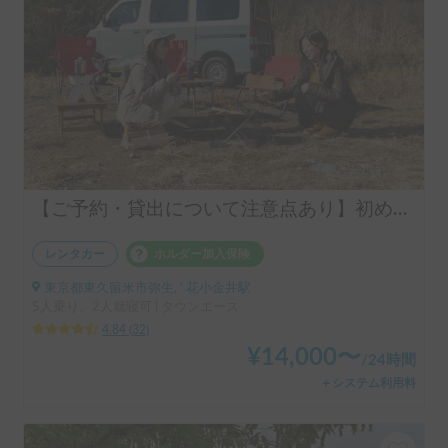
【ご予約・貸出について注意点あり】初めての車中泊はシンク付きアルトピアーノで決まり！！当店のキャンピングレンタカーは【ペット同乗可能！５人乗り！大人２名就寝可能。 安心のトヨタ正規ディーラーレンタル！！】シンク付きアルトピアーノ愛犬との車中泊旅にピッタリ🐶ペット/初心者大歓迎🔰/音楽フェス等などなどご利用ください。コンパクトで運転しやすいキャンピングカー🚙
レンタカー
ホルダー加入保険
東京都東久留米市弥生, ' 花小金井駅
5人乗り、2人就寝可 | タウンエース
4.84
(
32
)
¥
14,000
〜
/
24時間
＋システム利用料