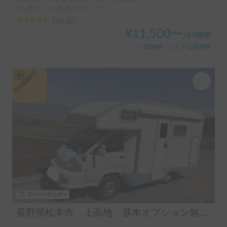
9人乗り、4人就寝可 | ボンゴ
4.86
(
29
)
¥
11,500
〜
/
24時間
＋保険料・システム利用料
平日長期割引
スーパーホルダー
長野県松本市 上高地 基本オプション無料 24h受け渡しOK