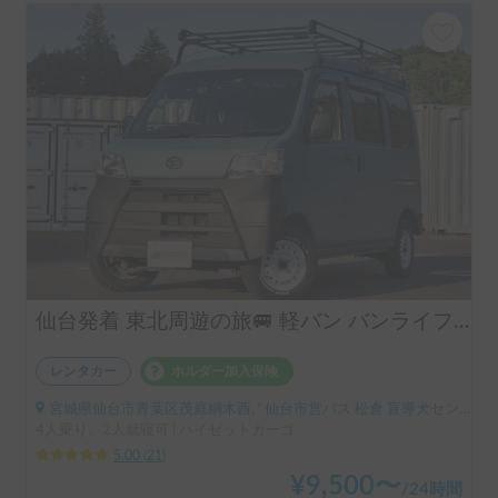
仙台発着 東北周遊の旅🚐 軽バン バンライフ体験 保険料コミ 軽バン バンライフ バンキャンプ 体験車中泊「ESCAPADE号 3」
レンタカー
ホルダー加入保険
宮城県仙台市青葉区茂庭綱木西, ' 仙台市営バス 松倉 盲導犬センター停留所
4人乗り、2人就寝可 | ハイゼットカーゴ
5.00
(
21
)
¥
9,500
〜
/
24時間