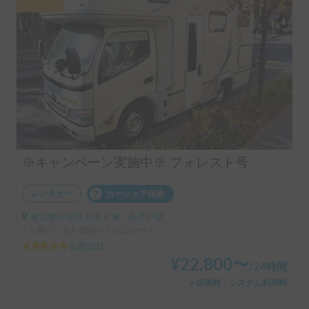
※キャンペーン実施中※ フォレスト号
レンタカー
カーシェア保険
東京都杉並区高井戸東, ' 高井戸駅
7人乗り、6人就寝可 | カムロード
5.00
(
21
)
¥
22,800
〜
/
24時間
＋保険料・システム利用料