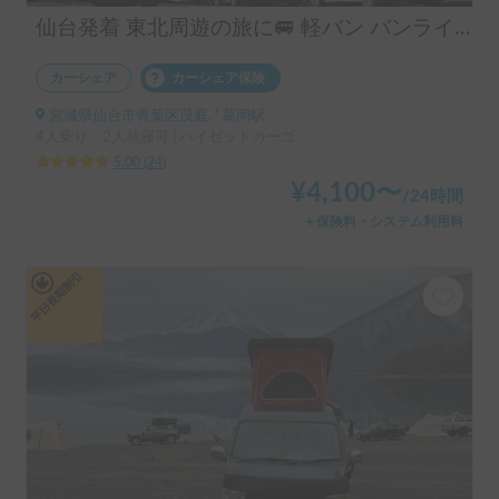
仙台発着 東北周遊の旅に🚐 軽バン バンライフ バンキャンプ 体験車中泊「ESCAPADE号」
カーシェア
カーシェア保険
宮城県仙台市青葉区茂庭, ' 葛岡駅
4人乗り、2人就寝可 | ハイゼットカーゴ
5.00
(
24
)
¥
4,100
〜
/
24時間
＋保険料・システム利用料
平日長期割引