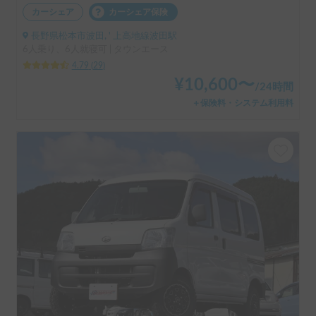
カーシェア
カーシェア保険
長野県松本市波田, ' 上高地線波田駅
6人乗り、6人就寝可 | タウンエース
4.79
(
29
)
¥
10,600
〜
/
24時間
＋保険料・システム利用料