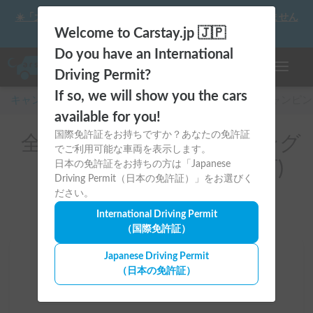
☀️「大曲の花火」をキャンピングカーで最高の思い出にしません
か？
Welcome to Carstay.jp 🇯🇵
Do you have an International
ナビゲー
Driving Permit?
If so, we will show you the cars
キャンピングカー・車中泊スポット予約はCarstay
/
キャンピン
available for you!
国際免許証をお持ちですか？あなたの免許証
全国のレンタルキャンピング
でご利用可能な車両を表示します。
カー(サーフボード荷積可)
日本の免許証をお持ちの方は「Japanese
Driving Permit（日本の免許証）」をお選びく
ださい。
International Driving Permit
（国際免許証）
Japanese Driving Permit
場所
（日本の免許証）
全国