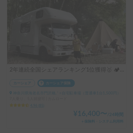
2年連続全国シェアランキング1位獲得🥇 🏕️フル装備のキャンピングカーで快適な家族旅行をお楽しみ下さい😆
カーシェア
カーシェア保険
神奈川県海老名市門沢橋, ' ⭐️自宅駐車場（普通車1台1,500円）
7人乗り、5人就寝可 | カムロード
4.96
(
85
)
¥
16,400
〜
/
24時間
＋保険料・システム利用料