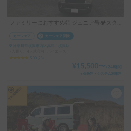
ファミリーにおすすめ◎ ジュニア号🏕️スタッドレス&FFヒーター/4WDディーゼル/乗り心地改良✨
カーシェア
カーシェア保険
神奈川県横浜市西区高島, ' 横浜駅
7人乗り、4人就寝可 | ハイエース
5.00
(
23
)
¥
15,500
〜
/
24時間
＋保険料・システム利用料
平日長期割引