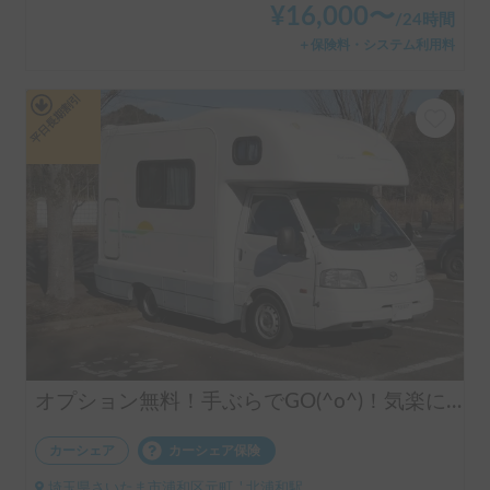
¥
16,000
〜
/
24時間
＋保険料・システム利用料
平日長期割引
オプション無料！手ぶらでGO(^o^)！気楽に運転できるキャンピングカー!
カーシェア
カーシェア保険
埼玉県さいたま市浦和区元町, ' 北浦和駅