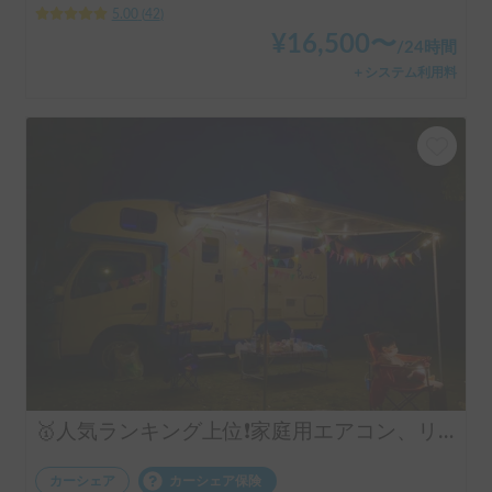
5.00
(
42
)
¥
16,500
〜
/
24時間
＋システム利用料
🥇人気ランキング上位❗️家庭用エアコン、リチウムバッテリー、キッチン設備有り！事前見学ok!フル装備のキャンピングカー‼️
カーシェア
カーシェア保険