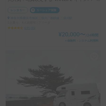
レンタカー
カーシェア保険
神奈川県横浜市旭区二俣川, ' 相鉄線 二俣川駅
5人乗り、4人就寝可 | フリーダ
4.91
(
35
)
¥
20,000
〜
/
24時間
＋保険料・システム利用料