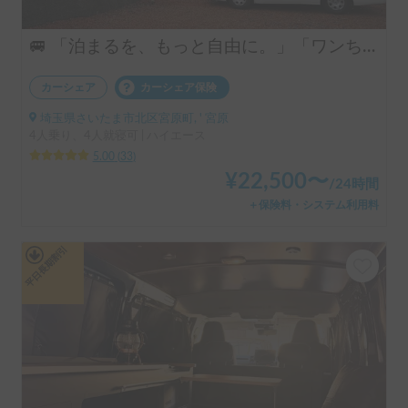
🚐 「泊まるを、もっと自由に。」「ワンちゃんも一緒に、旅に出よう。」ハイエースベースのラグジュアリーキャブコン！ 4人乗りで広々ゆったり快適空間 ・リアクーラー完備で移動中も後部座席も快適 ・揺れが少なく長距離でも快適な乗り心地 👉 初めてのキャンピングカーにもおすすめです！オプションキャンプ用品も充実してます。
カーシェア
カーシェア保険
埼玉県さいたま市北区宮原町, ' 宮原
4人乗り、4人就寝可 | ハイエース
5.00
(
33
)
¥
22,500
〜
/
24時間
＋保険料・システム利用料
平日長期割引