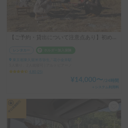
【ご予約・貸出について注意点あり】初めての車中泊は冷蔵or冷凍庫付きアルトピアーノで決まり！！当店のキャンピングレンタカーは【ペット同乗可能！５人乗り！大人２名就寝可能。 安心のトヨタ正規ディーラーレンタル！！】 アルトピアーノで愛犬との車中泊旅にピッタリ🐶ペット/初心者大歓迎🔰/音楽フェス等などなどご利用ください。コンパクトで運転しやすいキャンピングカー🚐
レンタカー
ホルダー加入保険
東京都東久留米市弥生, ' 花小金井駅
5人乗り、2人就寝可 | アルトピアーノ
4.80
(
25
)
¥
14,000
〜
/
24時間
＋システム利用料
平日長期割引