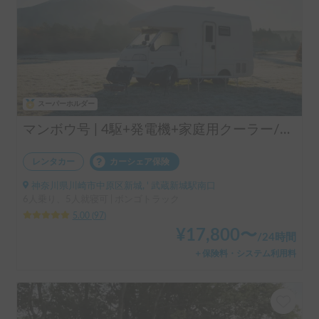
スーパーホルダー
マンボウ号 | 4駆+発電機+家庭用クーラー/レンタル事業者の為、万が一の自損事故の車両保険ついてます
レンタカー
カーシェア保険
神奈川県川崎市中原区新城, ' 武蔵新城駅南口
6人乗り、5人就寝可 | ボンゴトラック
5.00
(
97
)
¥
17,800
〜
/
24時間
＋保険料・システム利用料