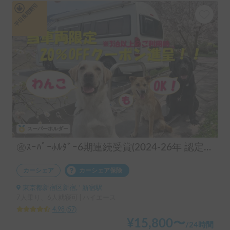
平日長期割引
スーパーホルダー
㊗️ｽｰﾊﾟｰﾎﾙﾀﾞｰ6期連続受賞(2024-26年 認定実績)👑 長期のご利用実績多数♨️🐕♨️わんちゃん🆗🙆✨FFヒーターで夜はぽかぽか☕️直前予約も可能(要相談下さい)⏰全面網戸で犬も人も快適👍ファミリーも喜んで頂けます😃〈ポータブルクーラー・大容量ポータブルバッテリー・電子レンジ・天井換気ファン・冷蔵庫・サブバッテリー2機・外部電源〉 断熱車体&アクリル二重＋網戸とシェード付の断熱窓！花火大会＆野外音楽フェスにも！ロードバイク2台楽々積んで車中泊OK❣️トランポ的な使い方も出来ます！ ハイエース サーフィン 憧れのキャンピングカーで！ 白馬 野沢温泉 蔵王 八方尾根 妙高 スキー スノボ
カーシェア
カーシェア保険
東京都新宿区新宿, ' 新宿駅
7人乗り、6人就寝可 | ハイエース
4.98
(
57
)
¥
15,800
〜
/
24時間