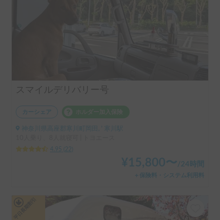
スマイルデリバリー号
カーシェア
ホルダー加入保険
神奈川県高座郡寒川町岡田, ' 寒川駅
10人乗り、8人就寝可 | トヨエース
4.95
(
22
)
¥
15,800
〜
/
24時間
＋保険料・システム利用料
平日長期割引