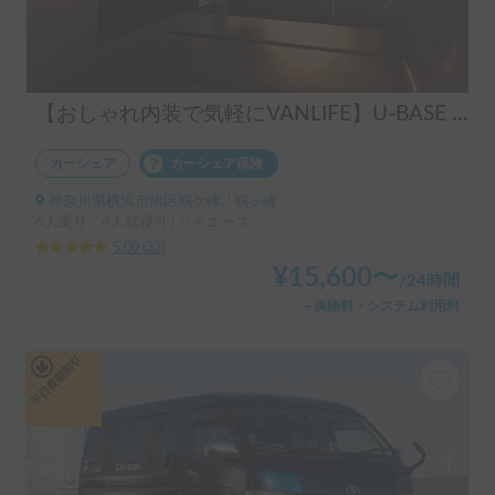
【おしゃれ内装で気軽にVANLIFE】U-BASE ONE | 運転しやすいハイエース！ポータブルエアコンで夏も冬も快適旅へ
カーシェア
カーシェア保険
神奈川県横浜市旭区鶴ケ峰, ' 鶴ヶ峰
6人乗り、4人就寝可 | ハイエース
5.00
(
33
)
¥
15,600
〜
/
24時間
＋保険料・システム利用料
平日長期割引