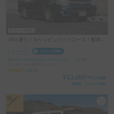
スーパーホルダー
10人乗り！キャンピングハイエース！配車無料！割引アリ！！
カーシェア
カーシェア保険
東京都千代田区丸の内（次のビルを除く）, ' 東京駅
10人乗り、6人就寝可 | ハイエース
4.88
(
34
)
¥
13,600
〜
/
24時間
＋保険料・システム利用料
平日長期割引