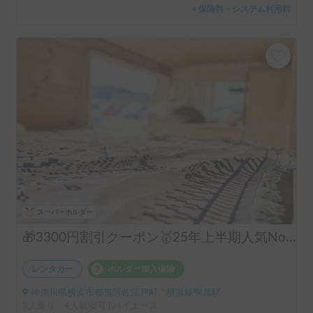
＋保険料・システム利用料
スーパーホルダー
🎁3300円割引クーポン🥇25年上半期人気No.1「動くログハウス🪵」【カップルに大人気✨】【ペット旅🐕】📌内容充実なのに格安の「オリジナル保険プラン」を準備👍
レンタカー
ホルダー加入保険
神奈川県横浜市都筑区佐江戸町, ' 横浜線鴨居駅
3人乗り、4人就寝可 | ハイエース