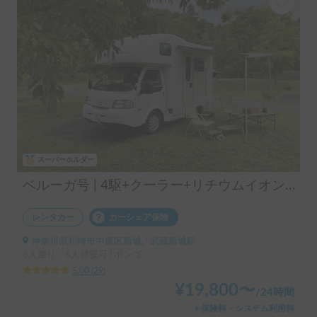
スーパーホルダー
ベルーガ号 | 4駆+クーラー+リチウムイオンバッテリー+ソーラーパネル/レンタル事業者 自損事故の車両保険ついてます
レンタカー
カーシェア保険
神奈川県川崎市中原区新城, ' 武蔵新城駅
6人乗り、6人就寝可 | ボンゴ
5.00
(
29
)
¥
19,800
〜
/
24時間
＋保険料・システム利用料