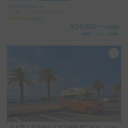
静岡県沼津市松長
7人乗り、6人就寝可 | カムロード
5.00
(
35
)
¥
14,800
〜
/
24時間
＋保険料・システム利用料
大人気！写真映えする"VANLIFE"キャンパー「モビゴン」🍊