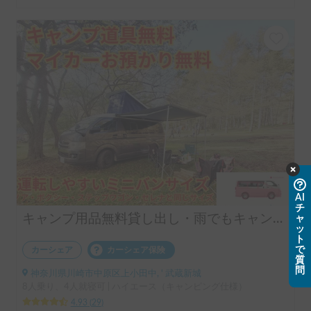
AI
チ
キャンプ用品無料貸し出し・雨でもキャンプ可能（マイカー預かりは一次中断中です）
ャ
ッ
ト
で
カーシェア
カーシェア保険
質
問
神奈川県川崎市中原区上小田中, ' 武蔵新城
8人乗り、4人就寝可 | ハイエース（キャンピング仕様）
4.93
(
29
)