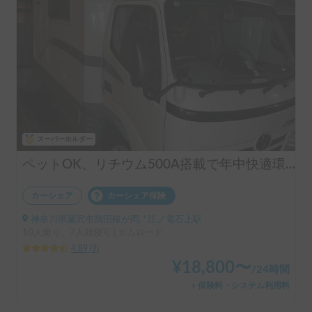
スーパーホルダー
ペットOK、リチウム500A搭載で年中快適環境、F＆Rクーラー＋家庭用エアコン、FFヒーター、プライバシー確保し易いリアエントリーのZIL 近隣配車無料
カーシェア
カーシェア保険
神奈川県藤沢市鵠沼桜が岡, ' 江ノ電石上駅
10人乗り、7人就寝可 | カムロード
4.89
(
9
)
¥
18,800
〜
/
24時間
＋保険料・システム利用料