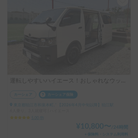
運転しやすいハイエース！おしゃれなウッド調で快適なキャンプ旅を🚐ペット旅OK！
カーシェア
カーシェア保険
東京都狛江市和泉本町, ' 【2026年4月中旬以降】狛江駅
6人乗り、3人就寝可 | ハイエース
5.00
(
9
)
¥
10,800
〜
/
24時間
＋保険料・システム利用料