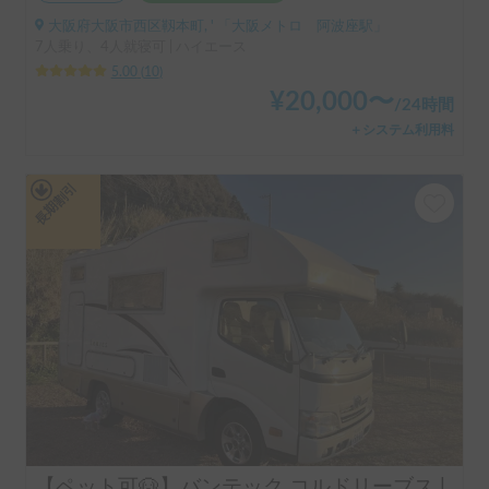
大阪府大阪市西区靱本町, ' 「大阪メトロ 阿波座駅」
7人乗り、4人就寝可 | ハイエース
5.00
(
10
)
¥
20,000
〜
/
24時間
＋システム利用料
長期割引
【ペット可🐶】バンテック コルドリーブス | ペット大歓迎🐶家庭用エアコンFFヒーター搭載❄️フルフラットで広々✨️4駆ディーゼルでパワフル＆安心💪