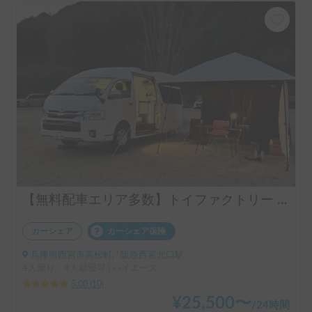
【無料配車エリア多数】トイファクトリー コルドバクルーズ 🐾 | ペット歓迎🐶トイレ有🚽ヒーター＆エアコンで年中快適✨4駆+スタッドレスで安心💪
カーシェア
カーシェア保険
兵庫県西宮市高松町, ' 阪急西宮北口駅
4人乗り、4人就寝可 | ハイエース
5.00
(
10
)
¥
25,500
〜
/
24時間