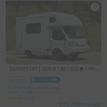
【6,700円 OFF】白馬発！動く別荘🏠 | 4WD + スタッドレスタイヤ装着なので安心🛞子供に大人気リア2段ベッド💤どこでもキャンプ😆FFヒーターですぐにあったか🔥濡れた衣服もカラッと乾く🔥スキー・スノーボード・登山・サーフィン・釣りなどその時の良い場所に向かってベストなチョイスができるアドベンチャー号
カーシェア
カーシェア保険
長野県北安曇郡白馬村北城, ' 白馬駅
6人乗り、6人就寝可 | ボンゴトラック
4.78
(
9
)
¥
11,700
〜
/
24時間