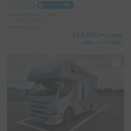
レンタカー
カーシェア保険
東京都墨田区菊川, ' 菊川駅
7人乗り、6人就寝可 | ハイエース
5.00
(
9
)
¥
19,800
〜
/
24時間
＋保険料・システム利用料