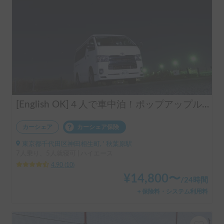
[English OK]４人で車中泊！ポップアップルーフテントキャンピングハイエース
カーシェア
カーシェア保険
東京都千代田区神田相生町, ' 秋葉原駅
7人乗り、5人就寝可 | ハイエース
4.90
(
10
)
¥
14,800
〜
/
24時間
＋保険料・システム利用料