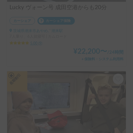
Lucky ヴォーン号 成田空港からも20分
カーシェア
カーシェア保険
茨城県潮来市あやめ, ' 潮来駅
7人乗り、6人就寝可 | カムロード
5.00
(
9
)
¥
22,200
〜
/
24時間
＋保険料・システム利用料
長期割引