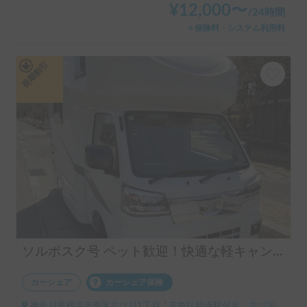
¥
12,000
〜
/
24時間
＋保険料・システム利用料
長期割引
ソルボスク号 ペット歓迎！快適な軽キャンで車中泊！
カーシェア
カーシェア保険
神奈川県横浜市南区六ツ川1丁目, ' 京急弘明寺駅付近、六ツ川交番前までお迎えに行くことは可能です。