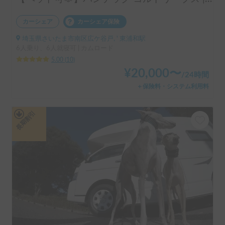
カーシェア
カーシェア保険
埼玉県さいたま市南区広ケ谷戸, ' 東浦和駅
6人乗り、6人就寝可 | カムロード
5.00
(
10
)
¥
20,000
〜
/
24時間
＋保険料・システム利用料
長期割引