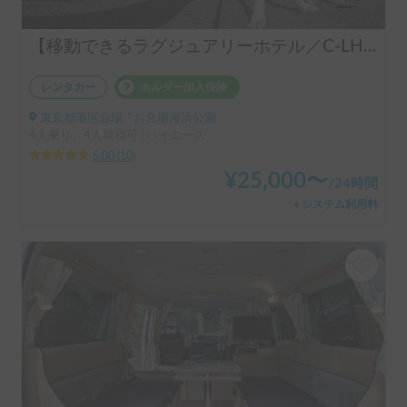
【移動できるラグジュアリーホテル／C-LH（Y）（TOYOTAハイエース）】乗車人数4人／就寝人数4人／４WD車／ペット歓迎車両／冷暖房装備付き／ラップポントイレ付 ★こんなひとにおススメ！ファミリー、女性、中高齢者、中長距離移動の方、電気で困りたくない方、山道、BBQ、長距離旅行を楽しむ方、ぜひご検討ください ※ご返答までに１営業日ほどいただく場合がございます。ご了承くださいませ。
レンタカー
ホルダー加入保険
東京都港区台場, ' お台場海浜公園
4人乗り、4人就寝可 | ハイエース
5.00
(
10
)
¥
25,000
〜
/
24時間
＋システム利用料