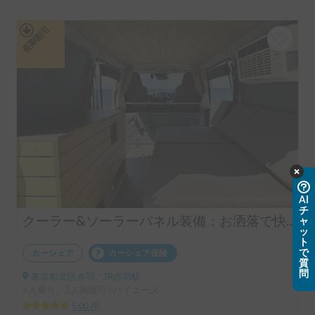
長期割引
AI
チ
クーラー&ソーラーパネル装備：お洒落で快適なSAny.VAN
ャ
ッ
ト
で
カーシェア
カーシェア保険
質
問
東京都北区赤羽, ' JR赤羽駅
6人乗り、3人就寝可 | ハイエース
5.00
(
9
)