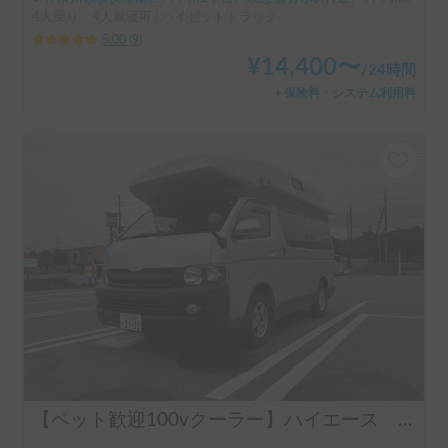
4人乗り、4人就寝可 | ハイゼットトラック
5.00
(
9
)
¥
14,400
〜
/
24時間
＋保険料・システム利用料
【ペット歓迎100vクーラー】ハイエース バンクベット6名就寝