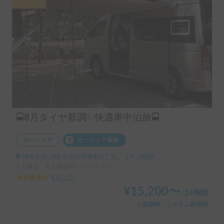
🚍8月タイヤ新調✨快適車中泊旅🚍
カーシェア
カーシェア保険
神奈川県川崎市幸区中幸町4丁目, ' ＪＲ川崎駅
9人乗り、6人就寝可 | ハイエース
4.91
(
11
)
¥
15,200
〜
/
24時間
＋保険料・システム利用料