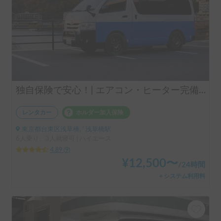
独自保険で安心！| エアコン・ヒーター完備で就寝時も快適✨都心で借りれるハイエース🚐
レンタカー
ホルダー加入保険
東京都台東区浅草橋, ' 浅草橋駅
6人乗り、3人就寝可 | ハイエース
4.89
(
9
)
¥
12,500
〜
/
24時間
＋システム利用料