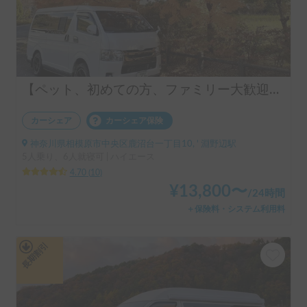
【ペット、初めての方、ファミリー大歓迎】【ヒーター付きの暖かい車内、扱い易い普通乗用車の大きさ、キャンプ用品オプション多数】初心者におすすめハイエース
カーシェア
カーシェア保険
神奈川県相模原市中央区鹿沼台一丁目10, ' 淵野辺駅
5人乗り、6人就寝可 | ハイエース
4.70
(
10
)
¥
13,800
〜
/
24時間
＋保険料・システム利用料
長期割引