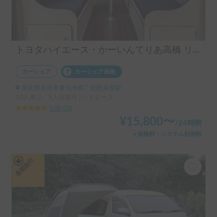
トヨタハイエース・かーいんてりあ高橋 リラックスワゴンタイプ1 ・10人乗り
カーシェア
カーシェア保険
奈良県奈良市東包永町, ' 近鉄奈良駅
10人乗り、5人就寝可 | ハイエース
5.00
(
10
)
¥
15,800
〜
/
24時間
＋保険料・システム利用料
長期割引