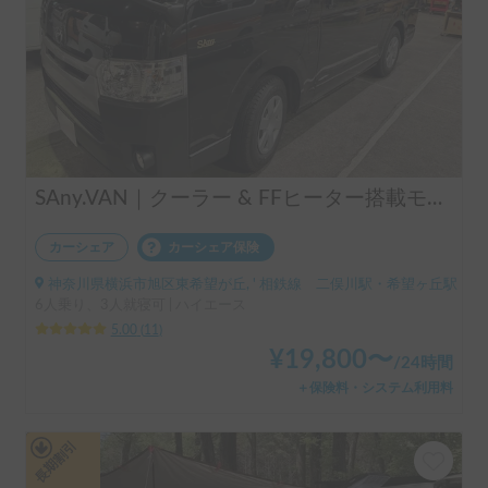
SAny.VAN｜クーラー & FFヒーター搭載モデル
カーシェア
カーシェア保険
神奈川県横浜市旭区東希望が丘, ' 相鉄線 二俣川駅・希望ヶ丘駅
6人乗り、3人就寝可 | ハイエース
5.00
(
11
)
¥
19,800
〜
/
24時間
＋保険料・システム利用料
長期割引