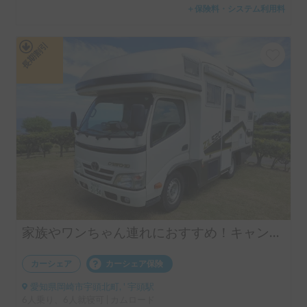
＋保険料・システム利用料
長期割引
家族やワンちゃん連れにおすすめ！キャンプ用品も無料☆600Ahの大容量リチウム電池搭載でエアコンも安心使用♡
カーシェア
カーシェア保険
愛知県岡崎市宇頭北町, ' 宇頭駅
6人乗り、6人就寝可 | カムロード