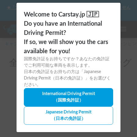
☀️「大曲の花火」をキャンピングカーで最高の思い出にしません
か？
Welcome to Carstay.jp 🇯🇵
Do you have an International
ナビゲー
Driving Permit?
If so, we will show you the cars
キャンピングカー・車中泊スポット予約はCarstay
/
キャンピン
available for you!
国際免許証をお持ちですか？あなたの免許証
全国のレンタルキャンピング
でご利用可能な車両を表示します。
カー
日本の免許証をお持ちの方は「Japanese
Driving Permit（日本の免許証）」をお選びく
ださい。
International Driving Permit
（国際免許証）
Japanese Driving Permit
場所
（日本の免許証）
全国