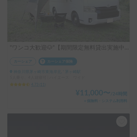
“ワンコ大歓迎🐶“【期間限定無料貸出実施中（レビュー特典）】チュラワンサーフ号🏄️ | 🏕️初心者にもオススメのハイエース🔰🆕新たに1500Wポータブル電源🆕IWATANI Wバーナー追加！🆕 EcoFlow 800W Alternator Charger追加！走行充電可能なので電気に困ることなし！）🆕安心のドライブレコーダー追加！
カーシェア
カーシェア保険
神奈川県茅ヶ崎市東海岸北, ' 茅ヶ崎駅
5人乗り、4人就寝可 | ハイエース ワイド
4.73
(
11
)
¥
11,000
〜
/
24時間
＋保険料・システム利用料