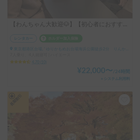
【わんちゃん大歓迎🐶】【初心者におすすめ🔰】トイファクトリーＧＴ改装／新車／試乗向き／移動時間節約／神奈川・東京・千葉配車ご相談ください／長期貸し出しご相談ください／配車ご相談ください/エナノキ７号車
レンタカー
ホルダー加入保険
東京都港区台場, ' ゆりかもめお台場海浜公園徒歩2分 りんかい線東京テレポート徒歩8分
7人乗り、4人就寝可 | ハイエース
4.70
(
10
)
¥
22,000
〜
/
24時間
＋システム利用料
長期割引