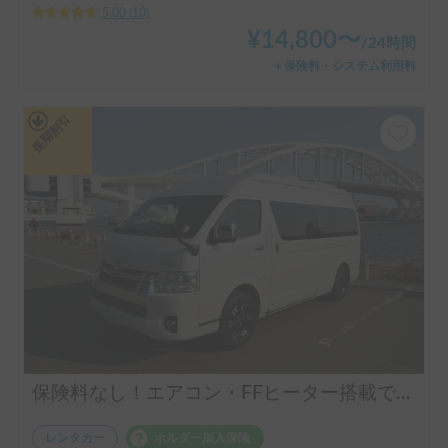
5.00
(
10
)
¥
14,800
〜
/
24時間
＋保険料・システム利用料
長期割引
保険料なし！エアコン・FFヒーター搭載で年中快適✨使い勝手の良いバンコン🚐FOCS VERTICE ペット大歓迎🐶
レンタカー
ホルダー加入保険