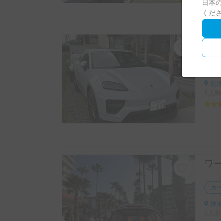
日本の
くだ
カ
北海
5人乗
ワ
カ
神奈
5人乗