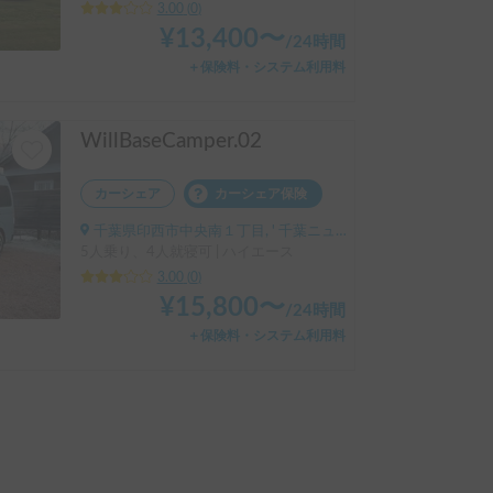
3.00
(
0
)
¥
13,400
〜
/
24時間
＋保険料・システム利用料
WillBaseCamper.02
カーシェア
カーシェア保険
千葉県印西市中央南１丁目, ' 千葉ニュータウン中央駅
5人乗り、4人就寝可 | ハイエース
3.00
(
0
)
¥
15,800
〜
/
24時間
＋保険料・システム利用料