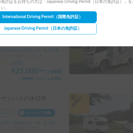
免許証をお持ちの方は「Japanese Driving Permit（日本の免許証）」
＋保険料・システム利用料
さい。
International Driving Permit
（国際免許証）
長期割引
話題の高級スポーツBEV ポルシェマカン4
Japanese Driving Permit
（日本の免許証）
ーシェア
カーシェア保険
道札幌市南区藤野二条, ' 地下鉄真駒内駅
り、4人就寝可 | マカン4
3.00
(
0
)
¥
25,000
〜
/
24時間
＋保険料・システム利用料
長期割引
ーゲンバスの休日号
ーシェア
カーシェア保険
川県三浦郡葉山町一色, ' 逗子駅
り、3人就寝可 | TYPE2