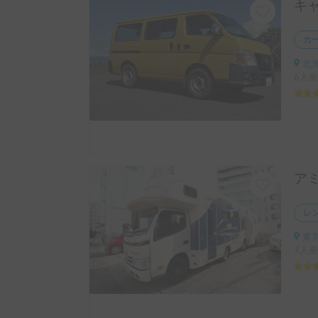
カ
北
6人乗
レ
東京都港区
7人乗