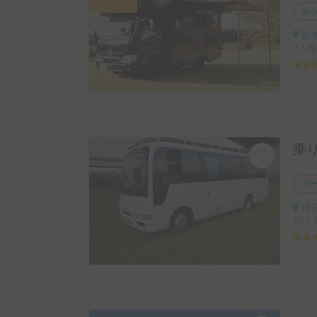
レ
熊本
7人乗
カ
埼
10人