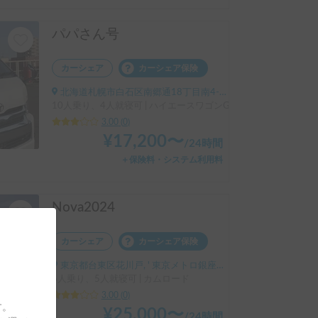
パパさん号
カーシェア
カーシェア保険
北海道札幌市白石区南郷通18丁目南4-1, ' 地下鉄東西線 南郷18丁目駅 1番出口
10人乗り、4人就寝可 | ハイエースワゴンGL ワイドミドル
3.00
(
0
)
¥
17,200
〜
/
24時間
＋保険料・システム利用料
Nova2024
カーシェア
カーシェア保険
東京都台東区花川戸, ' 東京メトロ銀座線浅草駅
6人乗り、5人就寝可 | カムロード
3.00
(
0
)
す。
¥
25,000
〜
/
24時間