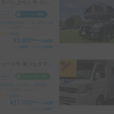
キャラバン_からし号（レンタル休止中）
ーシェア
カーシェア保険
海道雨竜郡沼田町北一条, ' 石狩沼田駅
り、3人就寝可 | キャラバン
3.00
(
0
)
¥
8,800
〜
/
24時間
＋保険料・システム利用料
長期割引
アミューズ号♪希少なダブルサイズベッドでゆったり広々♪
ンタカー
ホルダー加入保険
芝（４丁目）, ' JR田町駅（徒歩5分）、三田駅（徒歩2分）、赤羽橋駅（徒歩15分）、品川駅（徒歩20分）
り、7人就寝可 | カムロード
3.00
(
0
)
¥
17,000
〜
/
24時間
＋システム利用料