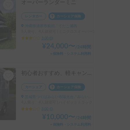
オーバーランダーミニ
レンタカー
カーシェア保険
沖縄県浦添市前田, ' てだこ浦西
5人乗り、4人就寝可 | ミニクロスオーバーSDオール4
3.00
(
0
)
¥
24,000
〜
/
24時間
＋保険料・システム利用料
初心者おすすめ、軽キャンピングカー インディ727
カーシェア
カーシェア保険
茨城県つくばみらい市陽光台, ' みらい平駅
4人乗り、4人就寝可 | ハイゼットトラック
3.00
(
0
)
¥
10,000
〜
/
24時間
＋保険料・システム利用料