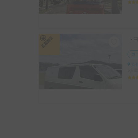
長期割引
カ
京都
5人乗