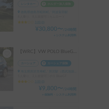
レンタカー
ホルダー加入保険
徳島県徳島市昭和町, ' 阿波富田駅
8人乗り、8人就寝可 | カムロード
3.00
(
0
)
¥
30,800
〜
/
24時間
＋システム利用料
【WRC】VW POLO BlueGT ワーゲン ポロ 7速 ダウンサイジングターボ
カーシェア
カーシェア保険
埼玉県所沢市寿町, ' 所沢駅（西武池袋線・西武新宿線）
5人乗り、2人就寝可 | ポロ BlueGT
3.00
(
0
)
¥
9,800
〜
/
24時間
＋保険料・システム利用料