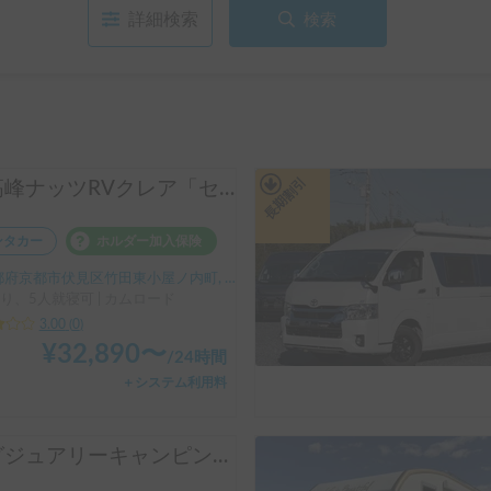
詳細検索
検索
長期割引
最高峰ナッツRVクレア「セブン･グレース」 | ペット歓迎！エアコン＆FFヒーター完備で年中快適
ンタカー
ホルダー加入保険
府京都市伏見区竹田東小屋ノ内町, ' 竹田駅
り、5人就寝可 | カムロード
3.00
(
0
)
¥
32,890
〜
/
24時間
＋システム利用料
ラグジュアリーキャンピングカーTRIP-CAMP