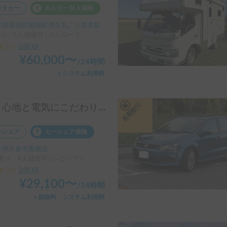
ンタカー
ホルダー加入保険
県菊池郡菊陽町津久礼, ' 三里木駅
り、6人就寝可 | カムロード
3.00
(
0
)
¥
60,000
〜
/
24時間
＋システム利用料
長期割引
乗り心地と電気にこだわり！マイクロバス10人乗
ーシェア
カーシェア保険
玉県久喜市栗橋北
乗り、4人就寝可 | シビリアン
3.00
(
0
)
¥
29,100
〜
/
24時間
＋保険料・システム利用料