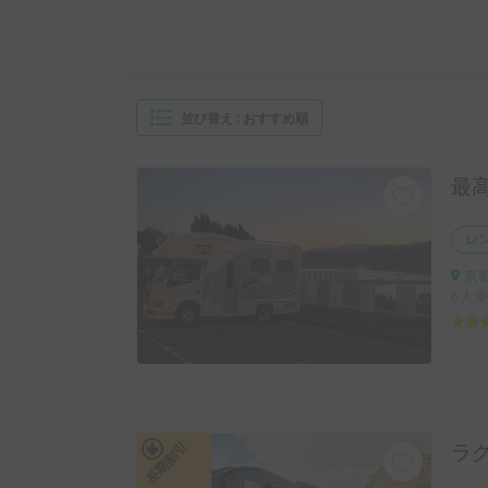
並び替え
:
おすすめ順
レ
京都
6人乗
長期割引