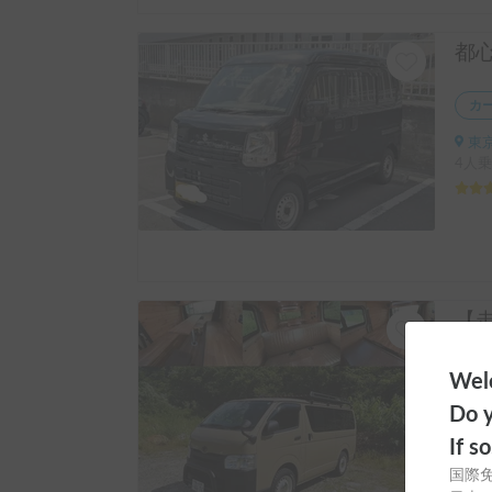
カ
東京
4人乗
カ
Welc
富
Do y
6人乗
If s
国際