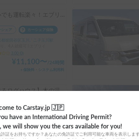
都心でも運転楽々！エブリイミニチュアクルーズで手軽なバンライフ体験を！
ーシェア
カーシェア保険
都世田谷区玉川, ' 二子玉川駅
り、4人就寝可 | エブリイ
3.00
(
0
)
¥
11,100
〜
/
24時間
＋保険料・システム利用料
【走るログハウス】木の温もりに包まれる唯一無二のキャビン 4WD【立山連峰観光！】
ーシェア
カーシェア保険
ome to Carstay.jp 🇯🇵
山県高岡市戸出市野瀬
ou have an International Driving Permit?
り、3人就寝可 | ハイエース
o, we will show you the cars available for you!
3.00
(
0
)
免許証をお持ちですか？あなたの免許証でご利用可能な車両を表示しま
¥
17,800
〜
/
24時間