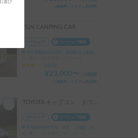
をお選び
＋保険料・システム利用料
TGN CANPING CAR
カーシェア
カーシェア保険
埼玉県飯能市山手町, ' 飯能駅又は東飯能駅
7人乗り、7人就寝可 | カムロード
3.00
(
0
)
¥
23,000
〜
/
24時間
＋保険料・システム利用料
TOYOTA キャブコン タウンエース
カーシェア
カーシェア保険
茨城県鉾田市大蔵, ' 東京 土浦駅 水戸駅 つくば駅 要相談
6人乗り、6人就寝可 | タウンエース