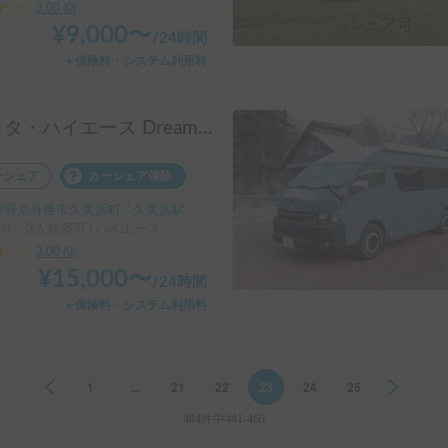
3.00
(
0
)
¥
9,000
〜
/
24時間
＋保険料・システム利用料
トヨタ・ハイエース Dream Drive TAMA
ーシェア
カーシェア保険
府京丹後市久美浜町, ' 久美浜駅
り、3人就寝可 | ハイエース
3.00
(
0
)
¥
15,000
〜
/
24時間
＋保険料・システム利用料
Previous
1
...
21
22
23
24
25
Next
484件中441-460