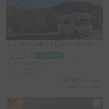
ペット歓迎🐶🐱初心者も安心🙆‍♂️コンパクトキャブコン！年中快適な最強設備「Grand Puppy」
カーシェア
ホルダー加入保険
東京都東京都江戸川北小岩６丁目, ' 京成本線 京成小岩
8人乗り、6人就寝可 | カムロード
5.00
(
19
)
¥
25,000
〜
/
24時間
＋保険料・システム利用料
平日長期割引