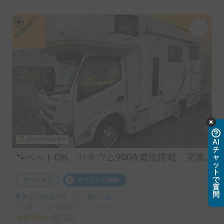
平日長期割引
スーパーホルダー
AI
チ
🐾ペットOK、リチウム900A電池搭載、充電強化で夏場の家庭用エアコン心配不要、FFヒーターで年中快適、近隣配車、駐車無料
ャ
ッ
ト
で
カーシェア
カーシェア保険
質
問
神奈川県藤沢市, ' 江ノ電石上駅
7人乗り、7人就寝可 | カムロード
4.95
(
22
)