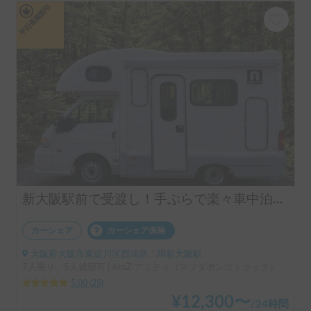
平日長期割引
新大阪駅前で受渡し！手ぶらで楽々車中泊体験！
カーシェア
カーシェア保険
大阪府大阪市東淀川区西淡路, ' JR新大阪駅
7人乗り、5人就寝可 | AtoZ アミティ（マツダボンゴトラック）
5.00
(
25
)
¥
12,300
〜
/
24時間