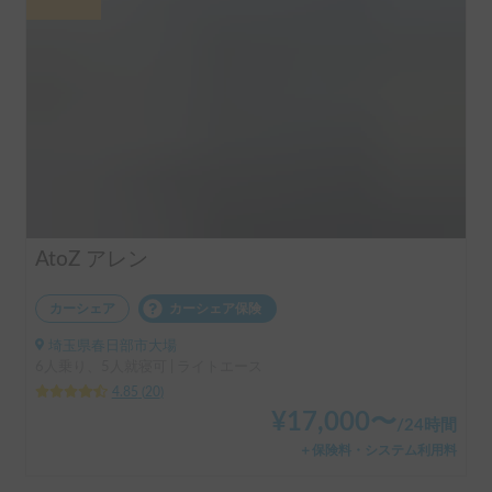
AtoZ アレン
カーシェア
カーシェア保険
埼玉県春日部市大場
6人乗り、5人就寝可 | ライトエース
4.85
(
20
)
¥
17,000
〜
/
24時間
＋保険料・システム利用料