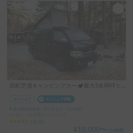
田町芝浦キャンピングカー🏕️最大5名🆗FFヒーター&ポップアップで快適✨
カーシェア
カーシェア保険
東京都港区海岸, ' ゆりかもめ 日の出駅
5人乗り、5人就寝可 | ハイエース
4.95
(
19
)
¥
18,000
〜
/
24時間