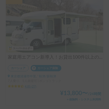
スーパーホルダー
家庭用エアコン新導入！お貸出100件以上の実績！揺れや横風に強くミニバン感覚で運転！ペット大歓迎＆充実設備♪安心安全なダブルタイヤを装備したアルファSSSで快適な旅を！
カーシェア
カーシェア保険
東京都清瀬市中里, ' 秋津/新秋津
7人乗り、5人就寝可 | ボンゴトラック
4.85
(
27
)
¥
13,800
〜
/
24時間
＋保険料・システム利用料