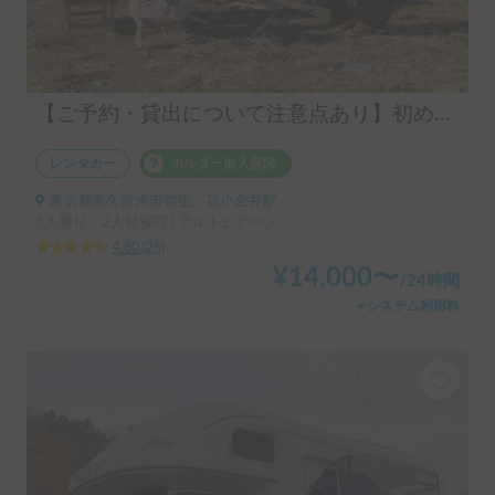
【ご予約・貸出について注意点あり】初めての車中泊は冷蔵or冷凍庫付きアルトピアーノで決まり！！当店のキャンピングレンタカーは【ペット同乗可能！５人乗り！大人２名就寝可能。 安心のトヨタ正規ディーラーレンタル！！】 アルトピアーノで愛犬との車中泊旅にピッタリ🐶ペット/初心者大歓迎🔰/音楽フェス等などなどご利用ください。コンパクトで運転しやすいキャンピングカー🚐
レンタカー
ホルダー加入保険
東京都東久留米市弥生, ' 花小金井駅
5人乗り、2人就寝可 | アルトピアーノ
4.80
(
25
)
¥
14,000
〜
/
24時間
＋システム利用料