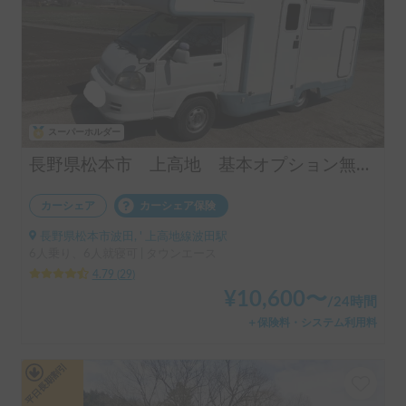
スーパーホルダー
長野県松本市 上高地 基本オプション無料 24h受け渡しOK
カーシェア
カーシェア保険
長野県松本市波田, ' 上高地線波田駅
6人乗り、6人就寝可 | タウンエース
4.79
(
29
)
¥
10,600
〜
/
24時間
＋保険料・システム利用料
平日長期割引