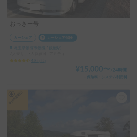
おっきー号
カーシェア
カーシェア保険
埼玉県飯能市飯能, ' 飯能駅
7人乗り、7人就寝可 | アミティ
4.82
(
22
)
¥
15,000
〜
/
24時間
＋保険料・システム利用料
平日長期割引