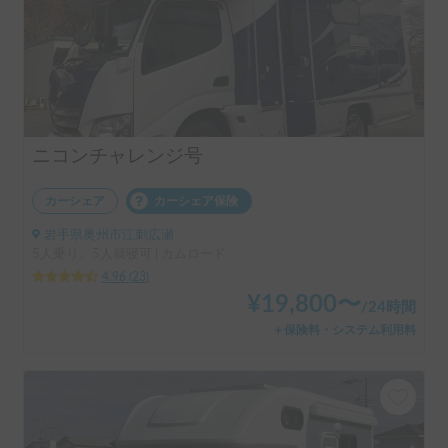
ニコンチャレンジ号
カーシェア
カーシェア保険
岩手県奥州市江刺広瀬
5人乗り、5人就寝可 | カムロード
4.96
(
23
)
¥
19,800
〜
/
24時間
＋保険料・システム利用料