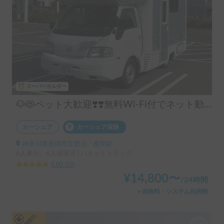
スーパーホルダー
🐶😻ペット大歓迎❣️❣️無料Wi-Fi付でネット動画見放題📱📺初心者向け🔰🚐12ボルトクーラー完備でペットお留守番も安心‼️
カーシェア
カーシェア保険
神奈川県座間市立野台, ' 座間駅
6人乗り、6人就寝可 | バネットトラック
5.00
(
22
)
¥
14,800
〜
/
24時間
＋保険料・システム利用料