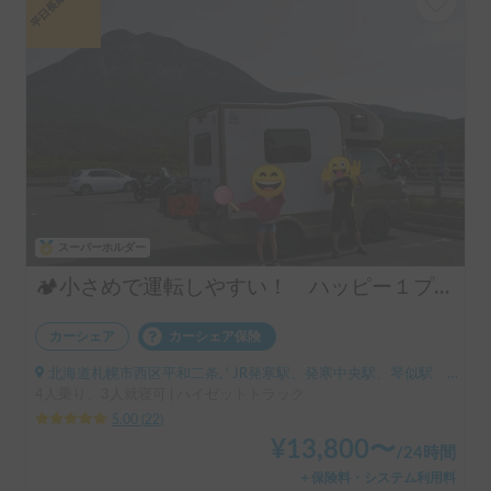
平日長期割引
スーパーホルダー
🏕️小さめで運転しやすい！ ハッピー１プラス🚙
カーシェア
カーシェア保険
北海道札幌市西区平和二条, ' JR発寒駅、発寒中央駅、琴似駅 地下鉄宮の沢、発寒南、琴似、二十四軒など
4人乗り、3人就寝可 | ハイゼットトラック
5.00
(
22
)
¥
13,800
〜
/
24時間
＋保険料・システム利用料