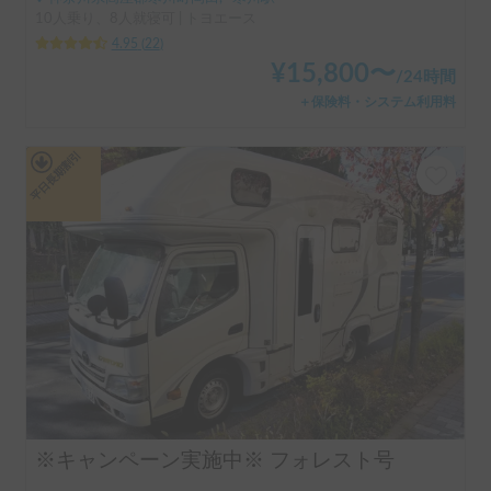
10人乗り、8人就寝可 | トヨエース
4.95
(
22
)
¥
15,800
〜
/
24時間
＋保険料・システム利用料
平日長期割引
※キャンペーン実施中※ フォレスト号