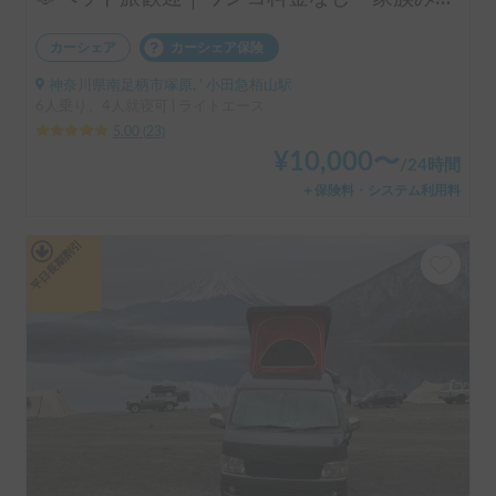
カーシェア
カーシェア保険
神奈川県南足柄市塚原, ' 小田急栢山駅
6人乗り、4人就寝可 | ライトエース
5.00
(
23
)
¥
10,000
〜
/
24時間
＋保険料・システム利用料
平日長期割引