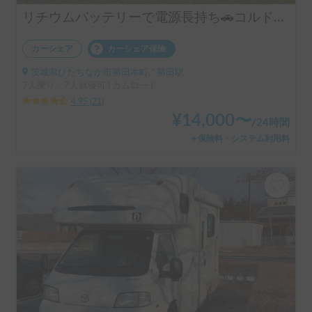
リチウムバッテリーで電源長持ち🚗コルドバンクス号
カーシェア
カーシェア保険
茨城県ひたちなか市勝田本町, ' 勝田駅
7人乗り、7人就寝可 | カムロード
4.95
(
21
)
¥
14,000
〜
/
24時間
＋保険料・システム利用料