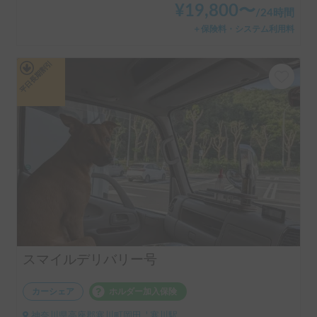
¥
19,800
〜
/
24時間
＋保険料・システム利用料
平日長期割引
スマイルデリバリー号
カーシェア
ホルダー加入保険
神奈川県高座郡寒川町岡田, ' 寒川駅