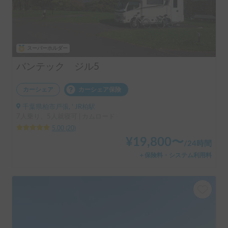
スーパーホルダー
バンテック ジル5
カーシェア
カーシェア保険
千葉県柏市戸張, ' JR柏駅
7人乗り、5人就寝可 | カムロード
5.00
(
20
)
¥
19,800
〜
/
24時間
＋保険料・システム利用料