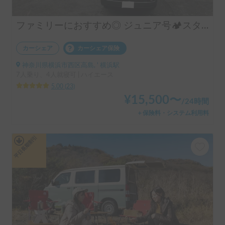
ファミリーにおすすめ◎ ジュニア号🏕️スタッドレス&FFヒーター/4WDディーゼル/乗り心地改良✨
カーシェア
カーシェア保険
神奈川県横浜市西区高島, ' 横浜駅
7人乗り、4人就寝可 | ハイエース
5.00
(
23
)
¥
15,500
〜
/
24時間
＋保険料・システム利用料
平日長期割引