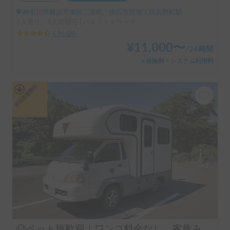
神奈川県横浜市南区二葉町, ' 横浜市営地下鉄吉野町駅
6人乗り、5人就寝可 | バネットトラック
4.96
(
24
)
¥
11,000
〜
/
24時間
＋保険料・システム利用料
平日長期割引
🐶ペット旅歓迎｜ワンコ料金なし 家族みんな一緒に過ごせるコンパクトキャンピングカー