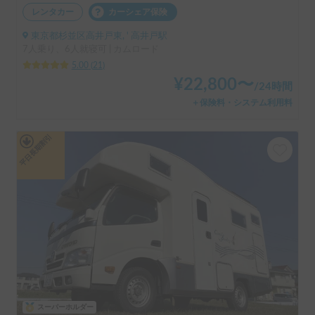
レンタカー
カーシェア保険
東京都杉並区高井戸東, ' 高井戸駅
7人乗り、6人就寝可 | カムロード
5.00
(
21
)
¥
22,800
〜
/
24時間
＋保険料・システム利用料
平日長期割引
スーパーホルダー