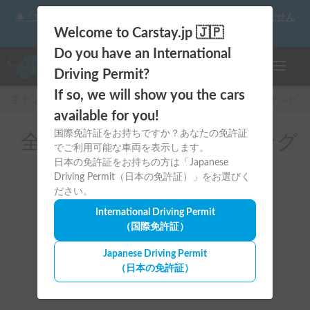
☀️「大曲の花火」をキャンピングカーで最高の思い出にしません
か？
Welcome to Carstay.jp 🇯🇵
Do you have an International
ナビゲー
Driving Permit?
If so, we will show you the cars
キャンピングカー・車中泊スポット予約はCarstay
/
キャンピン
available for you!
国際免許証をお持ちですか？あなたの免許証
全国のレンタルキャンピング
でご利用可能な車両を表示します。
カー(冷蔵庫付き)
日本の免許証をお持ちの方は「Japanese
Driving Permit（日本の免許証）」をお選びく
ださい。
International Driving Permit
（国際免許証）
Japanese Driving Permit
場所
（日本の免許証）
全国