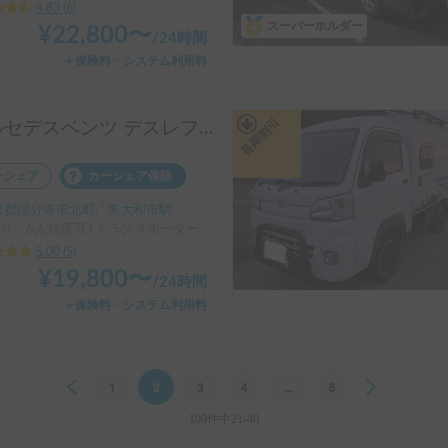
4.83
(
6
)
スーパーホルダー
¥
22,800
〜
/
24時間
＋保険料・システム利用料
長期割引
メルセデスベンツ デスレフ GLOBETROTTER 6人(大人2、小人4)が就寝できる最大級高級ヨーロピアンモーターホーム 大型な車両やMTの運転が好きな方にお勧め 蓄電池9120wh+ソーラー880w搭載で冷暖房完備
ーシェア
カーシェア保険
都国分寺市北町, ' 東大和市駅
り、6人就寝可 | トランスポーター
5.00
(
5
)
¥
19,800
〜
/
24時間
＋保険料・システム利用料
Previous
1
2
3
4
...
6
Next
109件中21-40