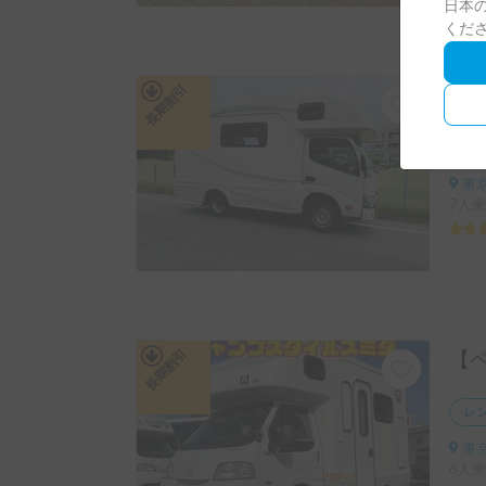
日本の
くだ
長期割引
カ
東京
7人乗
長期割引
レ
東京
6人乗