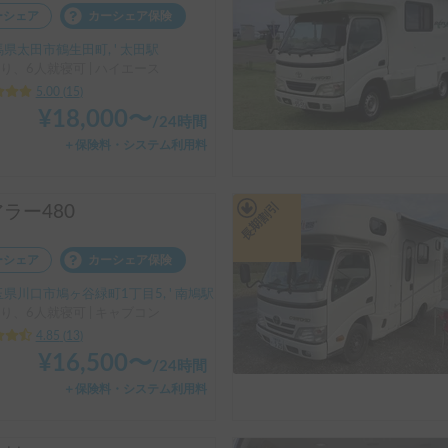
ーシェア
カーシェア保険
県太田市鶴生田町, ' 太田駅
り、6人就寝可 | ハイエース
5.00
(
15
)
¥
18,000
〜
/
24時間
＋保険料・システム利用料
長期割引
ラー480
ーシェア
カーシェア保険
県川口市鳩ヶ谷緑町1丁目5, ' 南鳩駅
り、6人就寝可 | キャブコン
4.85
(
13
)
¥
16,500
〜
/
24時間
＋保険料・システム利用料