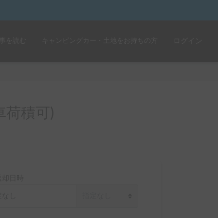
事を読む
キャンピングカー・土地をお持ちの方
ログイン
荷積可)
返却日時