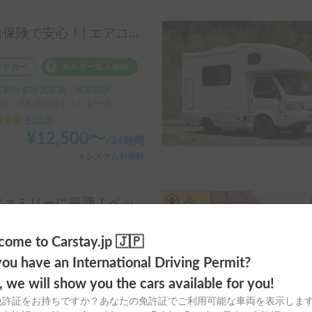
独自保険で安心！| エアコン・ヒーター完備で就寝時も快適✨都心で借りれるハイエース🚐
ンタカー
ホルダー加入保険
都台東区浅草橋, ' 浅草橋駅
り、3人就寝可 | ハイエース
4.89
(
9
)
¥
12,500
〜
/
24時間
＋システム利用料
長期割引
【ファミリーに最適！ペットも歓迎🐶】岡山駅・空港配車OK！広々6人就寝コルドバンクスで快適旅へ
ーシェア
カーシェア保険
ome to Carstay.jp 🇯🇵
山県岡山市南区浦安南町
ou have an International Driving Permit?
り、6人就寝可 | カムロード
o, we will show you the cars available for you!
5.00
(
8
)
免許証をお持ちですか？あなたの免許証でご利用可能な車両を表示しま
¥
12,900
〜
/
24時間