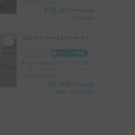
5.00
(
5
)
¥
18,000
〜
/
24時間
＋システム利用料
12Vクーラー＆FFヒーター完備のDIY軽キャン「クロスロード」号
カーシェア
カーシェア保険
千葉県千葉市稲毛区柏台, ' JR稲毛駅
2人乗り、2人就寝可 | ハイゼットパネルバン
5.00
(
5
)
¥
6,400
〜
/
24時間
＋保険料・システム利用料