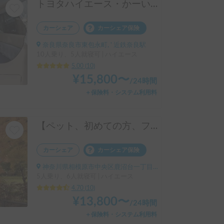
トヨタハイエース・かーいんてりあ高橋 リラックスワゴンタイプ1 ・10人乗り
カーシェア
カーシェア保険
奈良県奈良市東包永町, ' 近鉄奈良駅
10人乗り、5人就寝可 | ハイエース
5.00
(
10
)
¥
15,800
〜
/
24時間
＋保険料・システム利用料
【ペット、初めての方、ファミリー大歓迎】【ヒーター付きの暖かい車内、扱い易い普通乗用車の大きさ、キャンプ用品オプション多数】初心者におすすめハイエース
カーシェア
カーシェア保険
神奈川県相模原市中央区鹿沼台一丁目10, ' 淵野辺駅
5人乗り、6人就寝可 | ハイエース
4.70
(
10
)
¥
13,800
〜
/
24時間
＋保険料・システム利用料