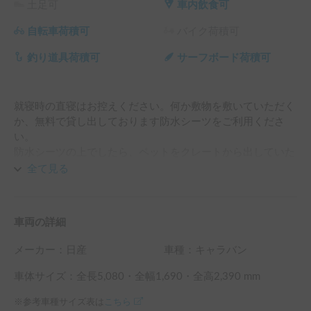
土足可
車内飲食可
自転車荷積可
バイク荷積可
釣り道具荷積可
サーフボード荷積可
就寝時の直寝はお控えください。何か敷物を敷いていただく
か、無料で貸し出しております防水シーツをご利用くださ
い。

防水シーツの上でしたら、ペットをクレートから出していた
だいて構いません。
全て見る
車両の詳細
メーカー：
日産
車種：キャラバン
車体サイズ：全長
5,080
・全幅
1,690
・全高
2,390
mm
※参考車種サイズ表は
こちら