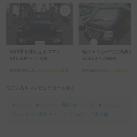
非日常を味わえるロマン車ラングラー！とても運転しやすいです🚗
軽キャンカーでお気楽気ままに周遊旅 バモス★マイボックス 使い方は多種多様！キャンプから都心の車中泊まで！
¥
16,000
〜
¥
5,800
〜
/24
時間
/24
時間
東京都杉並区上荻１丁目
5.0
(
3
)
東京都練馬区高野台
4.9
(
似ているキャンピングカーを探す
#
レクビィ
#
レンタカー保険
#
ペットOK
#
バンコン
#
レンタカー保険
#
スーパーホルダー
#
東京都