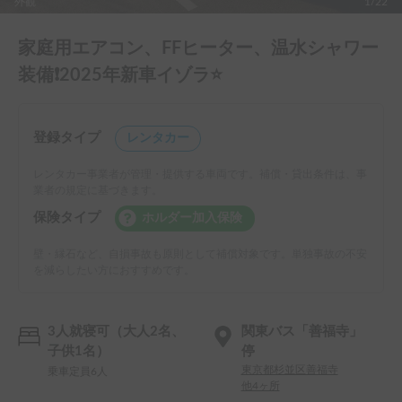
外観
1/22
家庭用エアコン、FFヒーター、温水シャワー
装備❗️2025年新車イゾラ⭐️
登録タイプ
レンタカー
レンタカー事業者が管理・提供する車両です。補償・貸出条件は、事
業者の規定に基づきます。
保険タイプ
ホルダー加入保険
壁・縁石など、自損事故も原則として補償対象です。単独事故の不安
を減らしたい方におすすめです。
3人就寝可（大人2名、
関東バス「善福寺」
子供1名）
停
東京都杉並区善福寺
乗車定員6人
他4ヶ所