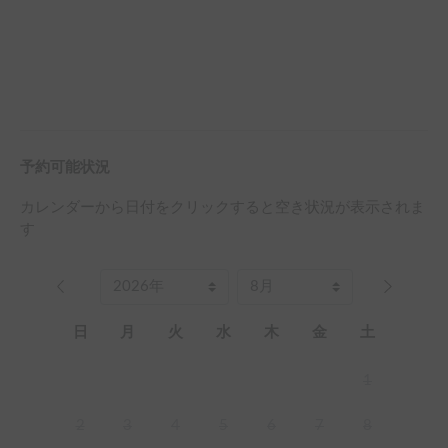
予約可能状況
カレンダーから日付をクリックすると空き状況が表示されま
す
日
月
火
水
木
金
土
1
2
3
4
5
6
7
8