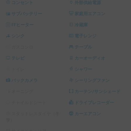
・LED照明・FFヒーター

コンセント
外部供給電源
・網戸・遮光カーテン完備

サブバッテリー
家庭用エアコン
🧑‍🧑‍🧒‍🧒こんな方におすすめ

FFヒーター
冷蔵庫
ペットと一緒に快適な旅を楽しみたい方

アウトドアやマリンスポーツ後にシャワーを使いたい方

シンク
電子レンジ
車内で仕事や動画視聴など、通信環境を重視したい方

ガスコンロ
テーブル
高品質な内装と装備のバンコンを体験してみたい方

テレビ
カーオーディオ
🎁サービス

・車載コーヒーメーカーで楽しめる「鑑定士の誇り」2カプ
トイレ
シャワー
セル&天然水550mlを1本プレゼント

・小型犬用クレート無料貸し出し

バックカメラ
シーリングファン
・防水シーツ無料貸し出し

オーニング
カーテン/サンシェード
⚠️注意点

チャイルドシート
ドライブレコーダー
・車高が約2.4mの車なので、立体駐車場には入れません。
予めご了承ください。

スタッドレスタイヤ（冬
カーエアコン
・ペットはクレートに入れた状態でのご乗車をお願いいたし
季）
ます。小型犬が入るサイズ(長さ45cm✖️幅29cm✖️深さ26cm)