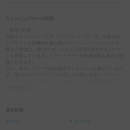
キャンピングカーの説明
✨車両の特徴

日産キャラバンベースの「レクビィ イゾラ」は、洗練され
たデザインと高機能を兼ね備えたハイエンドバンコンです。
最大の特徴は、Wi-Fiスポットとして活用可能なサイバーナ
ビを搭載している点。リモートワークや動画視聴も車内で快
適に行えます。

また、温水シャワー付きの防水マルチルームを備えているた
め、海や山などアウトドアを楽しんだ後も清潔にリフレッシ
ュ。クレートに入れていただければペット同乗OKなので、
大切な家族の一員と一緒に旅を満喫できます。

全て見る
🚐車両設備

・サイバーナビ（Wi-Fiスポット対応）

基本設備
・防水マルチルーム（温水シャワー付き）

・冷蔵庫・シンク・電子レンジ

ETC
カーナビ
・サブバッテリーシステム／走行充電／外部電源
