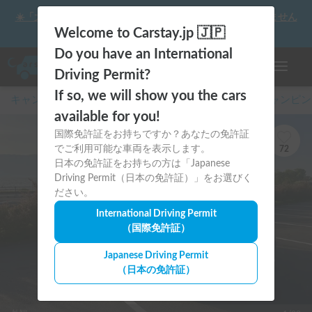
☀️「大曲の花火」をキャンピングカーで最高の思い出にしません
か？
Welcome to Carstay.jp 🇯🇵
Do you have an International
ナビゲー
Driving Permit?
If so, we will show you the cars
キャンピングカー・車中泊スポット予約はCarstay
/
キャンピン
available for you!
国際免許証をお持ちですか？あなたの免許証
でご利用可能な車両を表示します。
72
日本の免許証をお持ちの方は「Japanese
Driving Permit（日本の免許証）」をお選びく
ださい。
International Driving Permit
（国際免許証）
Japanese Driving Permit
（日本の免許証）