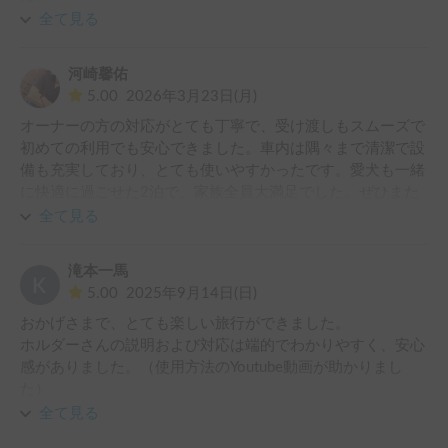
車内はとても清潔で、必要なものがきちんと揃っていて快適
全て見る
に過ごせました。

長距離移動でも運転しやすかったです。

河崎馨佑
帰り時間の調整や忘れ物にも丁寧に対応いただき、本当に助
5.00
2026年3月23日(月)
かりました。

オーナーの方の対応がとても丁寧で、受け渡しもスムーズで
初めての利用でも安心できました。車内は隅々まで清潔で設
備も充実しており、とても使いやすかったです。愛犬も一緒
に快適に過ごせた2泊で、家族全員大満足でした。ぜひまた
利用したいと思います。
全て見る
滝本一馬
5.00
2025年9月14日(日)
おかげさまで、とても楽しい旅行ができました。

ホルダーさんの説明および対応は端的でわかりやすく、安心
感がありました。（使用方法のYoutube動画が助かりまし
た）

車両は大きく感じますが、非常に運転しやすかったです。妻
全て見る
も運転しましたが、女性でも全く問題ありませんでした。
