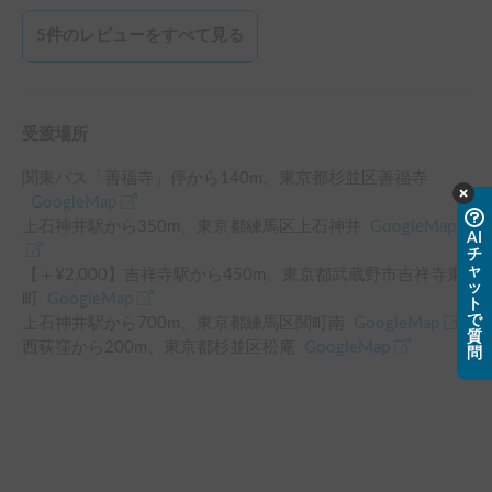
居住空間に関しては、収納も十分にあり、冷蔵庫や電子レン
ジが無駄なく配置されておりとても過ごしやすかったです。
5
件のレビューをすべて見る
サブバッテリー容量も大きく、クーラーなどが夜間中使えま
した。

車内Wifiは山奥でも繋がり、大変助かりました。

ぜひまた使用させてもらいたいです。ありがとうございまし
受渡場所
た。
関東バス「善福寺」停
から
140
m、
東京都杉並区善福寺
GoogleMap
上石神井駅
から
350
m、
東京都練馬区上石神井
GoogleMap
AI
チ
ャ
【＋¥
2,000
】
吉祥寺駅
から
450
m、
東京都武蔵野市吉祥寺東
ッ
町
GoogleMap
ト
で
上石神井駅
から
700
m、
東京都練馬区関町南
GoogleMap
質
西荻窪
から
200
m、
東京都杉並区松庵
GoogleMap
問