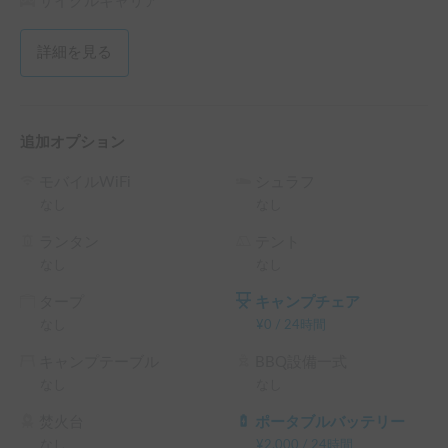
のクレートも無料で貸し出しております。

サイクルキャリア
・就寝時の直寝はお控えください。何か敷物を敷いていただ
くか、無料で貸し出しております防水シーツをご利用くださ
詳細を見る
い。

防水シーツの上でしたら、ペットをクレートから出していた
だいて構いません。

追加オプション
※↓のYouTubeに使用方法をあげてますので、よろしければ
ご覧ください。

モバイルWiFi
シュラフ
なし
なし
https://youtube.com/channel/UC5TClAH6iKBlKdVA5Gck5M
g?si=Gg6LPgyyu3N-ZwBF
ランタン
テント
なし
なし
💁‍♂️「まずはホルダーに連絡してみる」からお気軽にご連絡下
タープ
キャンプチェア
さい。
なし
¥
0
/
24時間
キャンプテーブル
BBQ設備一式
なし
なし
焚火台
ポータブルバッテリー
なし
¥
2,000
/
24時間