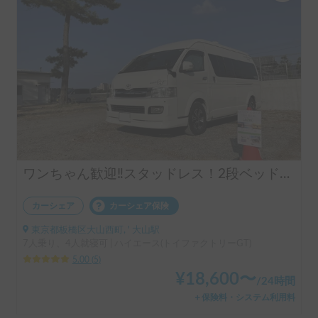
ワンちゃん歓迎‼️スタッドレス！2段ベッド付のキャンピングカー【トイファクトリーGT】
カーシェア
カーシェア保険
東京都板橋区大山西町, ' 大山駅
7人乗り、4人就寝可 | ハイエース(トイファクトリーGT)
5.00
(
5
)
¥
18,600
〜
/
24時間
＋保険料・システム利用料