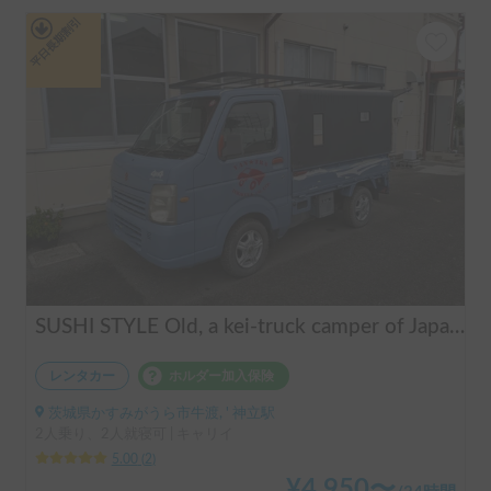
平日長期割引
SUSHI STYLE Old, a kei-truck camper of Japanese original standard that allows you to stay overnight in your car as if you were camping.
レンタカー
ホルダー加入保険
茨城県かすみがうら市牛渡, ' 神立駅
2人乗り、2人就寝可 | キャリイ
5.00
(
2
)
¥
4,950
〜