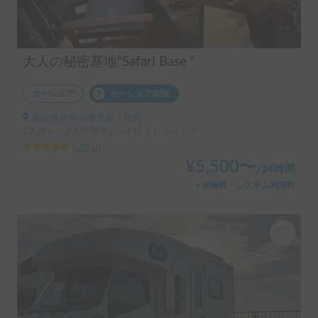
大人の秘密基地“Safari Base ”
カーシェア
カーシェア保険
新潟県長岡市陽光台, ' 長岡
2人乗り、2人就寝可 | ハイゼットジャンボ
5.00
(
7
)
¥
5,500
〜
/
24時間
＋保険料・システム利用料