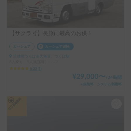
【サクラ号】長旅に最高のお供！
カーシェア
カーシェア保険
茨城県つくば市大角豆, ' つくば駅
8人乗り、5人就寝可 | エルフ
5.00
(
1
)
¥
29,000
〜
/
24時間
＋保険料・システム利用料
平日長期割引