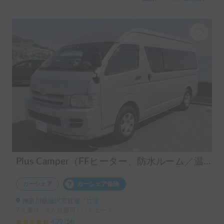
Plus Camper（FFヒーター、防水ルーム／温水シャワー完備）
カーシェア
カーシェア保険
神奈川県藤沢市辻堂, ' 辻堂
7人乗り、4人就寝可 | ハイエース
4.79
(
14
)