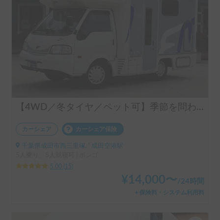
【4WD／冬タイヤ／ペット可】季節を問わず日本中を旅する相棒🌿ファミリ号🌿
カーシェア
カーシェア保険
千葉県成田市西三里塚, ' 成田空港駅
5人乗り、5人就寝可 | ボンゴ
5.00
(
15
)
¥
14,000
〜
/
24時間
＋保険料・システム利用料