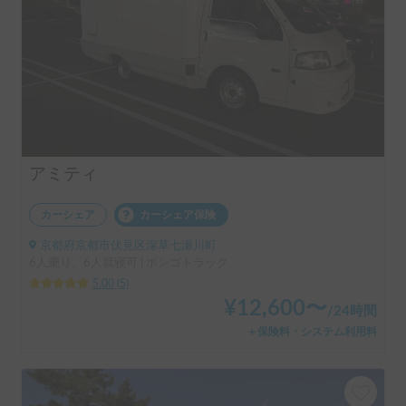
アミティ
カーシェア
カーシェア保険
京都府京都市伏見区深草七瀬川町
6人乗り、6人就寝可 | ボンゴトラック
5.00
(
5
)
¥
12,600
〜
/
24時間
＋保険料・システム利用料