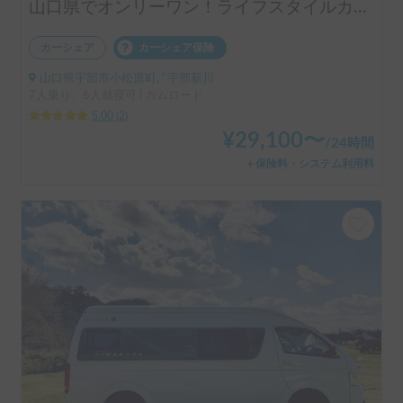
山口県でオンリーワン！ライフスタイルカンパニーが提供するクールなキャンピングカー 【LIGHT HOUSE THE VAN】
カーシェア
カーシェア保険
山口県宇部市小松原町, ' 宇部新川
7人乗り、6人就寝可 | カムロード
5.00
(
2
)
¥
29,100
〜
/
24時間
＋保険料・システム利用料