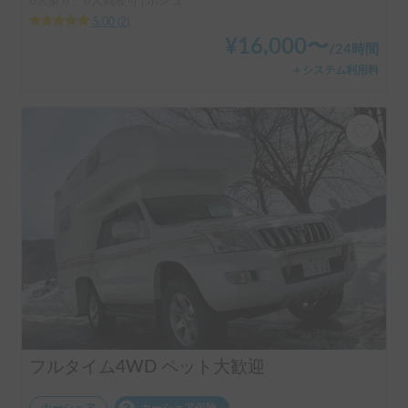
6人乗り、6人就寝可 | ボンゴ
5.00
(
2
)
¥
16,000
〜
/
24時間
＋システム利用料
フルタイム4WD ペット大歓迎