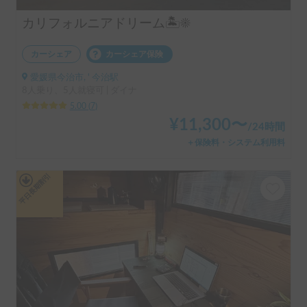
カリフォルニアドリーム🏝☀️
カーシェア
カーシェア保険
愛媛県今治市, ' 今治駅
8人乗り、5人就寝可 | ダイナ
5.00
(
7
)
¥
11,300
〜
/
24時間
＋保険料・システム利用料
平日長期割引