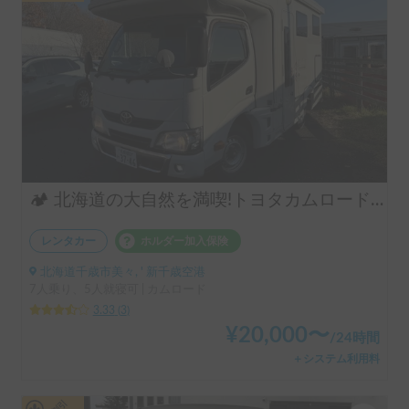
🏕️ 北海道の大自然を満喫!トヨタカムロードで快適キャンプ旅 🚐
レンタカー
ホルダー加入保険
北海道千歳市美々, ' 新千歳空港
7人乗り、5人就寝可 | カムロード
3.33
(
3
)
¥
20,000
〜
/
24時間
＋システム利用料