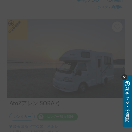
/
24時間
＋システム利用料
平日長期割引
AI
チ
ャ
ッ
AtoZアレン SORA号
ト
で
質
レンタカー
ホルダー加入保険
問
埼玉県所沢市久米, ' 所沢駅