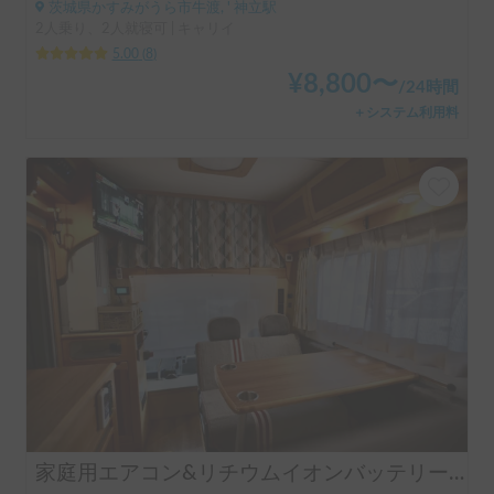
茨城県かすみがうら市牛渡, ' 神立駅
2人乗り、2人就寝可 | キャリイ
5.00
(
8
)
¥
8,800
〜
/
24時間
＋システム利用料
家庭用エアコン&リチウムイオンバッテリー&ソーラーパネル搭載‼︎コンパクトで初心者にもおすすめ！アミティ