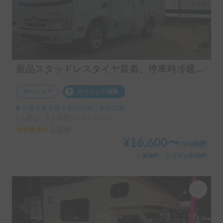
新品スタッドレスタイヤ装着、停車時冷暖房完備、最大就寝6名のカムロードベースキャブコン ⚠️現在事情により貸出を停止しています
カーシェア
カーシェア保険
大阪府東大阪市西石切町, ' 新石切駅
7人乗り、6人就寝可 | カムロード
5.00
(
6
)
¥
16,600
〜
/
24時間
＋保険料・システム利用料