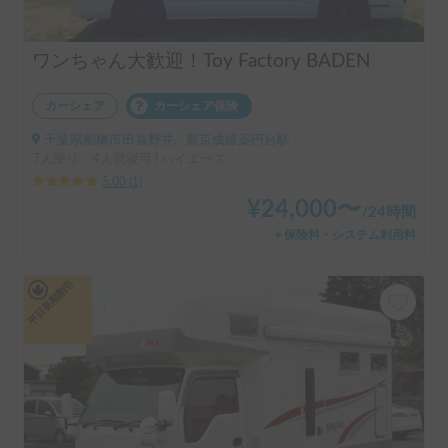
ワンちゃん大歓迎！Toy Factory BADEN
カーシェア
カーシェア保険
千葉県船橋市田喜野井, ' 新京成線薬円台駅
7人乗り、4人就寝可 | ハイエース
5.00
(
1
)
¥
24,000
〜
/
24時間
＋保険料・システム利用料
平日長期割引