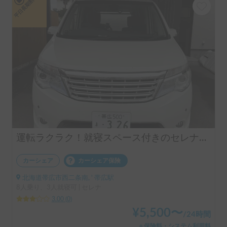
平日長期割引
運転ラクラク！就寝スペース付きのセレナで楽しむ北海道車中泊
カーシェア
カーシェア保険
北海道帯広市西二条南, ' 帯広駅
8人乗り、3人就寝可 | セレナ
3.00
(
0
)
¥
5,500
〜
/
24時間
＋保険料・システム利用料