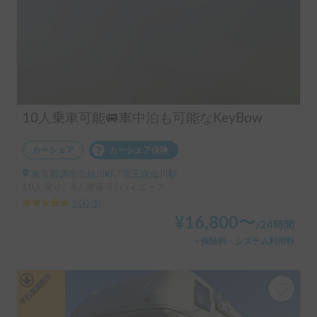
10人乗車可能🚐車中泊も可能なKeyBow
カーシェア
カーシェア保険
東京都調布市仙川町, ' 京王線仙川駅
10人乗り、4人就寝可 | ハイエース
5.00
(
1
)
¥
16,800
〜
/
24時間
＋保険料・システム利用料
平日長期割引