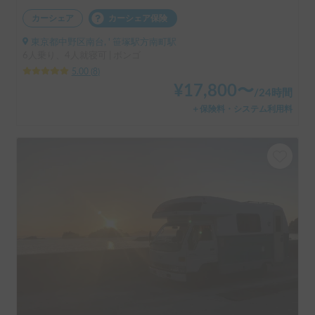
カーシェア
カーシェア保険
東京都中野区南台, ' 笹塚駅方南町駅
6人乗り、4人就寝可 | ボンゴ
5.00
(
8
)
¥
17,800
〜
/
24時間
＋保険料・システム利用料