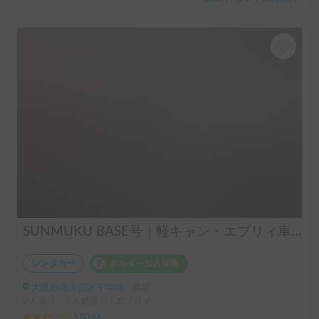
SUNMUKU BASE号｜軽キャン・エブリィ車中泊仕様｜2WAYベッド｜大人2人ゆったり・雨でも車内で快適
レンタカー
ホルダー加入保険
大阪府堺市西区平岡町, ' 鳳駅
2人乗り、2人就寝可 | エブリイ
3.00
(
0
)