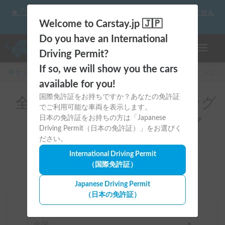
☀️「大曲の花火」をキャンピングカーで最高の思い出にしません
か？
Welcome to Carstay.jp 🇯🇵
Do you have an International
ナビゲー
Driving Permit?
If so, we will show you the cars
キャンピングカー・車中泊スポット予約はCarstay
/
キャンピン
available for you!
国際免許証をお持ちですか？あなたの免許証
全国のレンタルキャンピング
でご利用可能な車両を表示します。
カー(スタッドレスタイヤ
日本の免許証をお持ちの方は「Japanese
Driving Permit（日本の免許証）」をお選びく
（冬季）付き)
ださい。
International Driving Permit
（国際免許証）
Japanese Driving Permit
（日本の免許証）
場所
全国