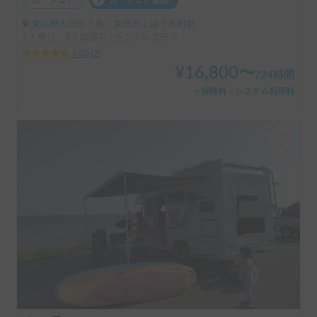
カーシェア
カーシェア保険
東京都大田区千鳥, ' 東急池上線千鳥町駅
5人乗り、5人就寝可 | ランクルプラド
5.00
(
2
)
¥
16,800
〜
/
24時間
＋保険料・システム利用料