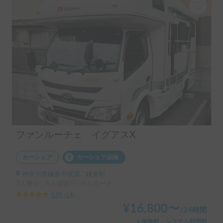
ファンルーチェ イグアスX
カーシェア
カーシェア保険
神奈川県鎌倉市梶原, ' 鎌倉駅
7人乗り、6人就寝可 | カムロード
5.00
(
14
)
¥
16,800
〜
/
24時間
＋保険料・システム利用料