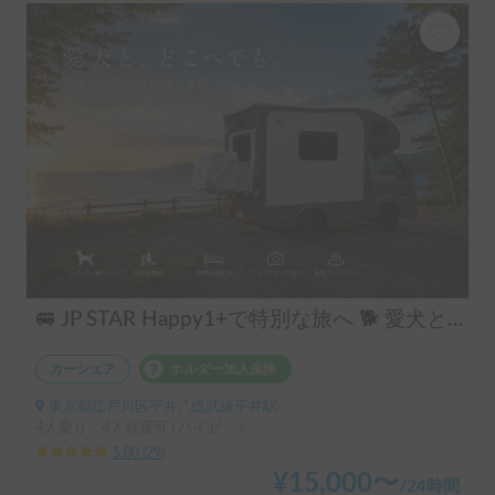
🚐 JP STAR Happy1+で特別な旅へ 🐕 愛犬と一緒に、夫婦旅・ソロキャン・音楽フェスを楽しもう♪
カーシェア
ホルダー加入保険
東京都江戸川区平井, ' 総武線平井駅
4人乗り、4人就寝可 | ハイゼット
5.00
(
29
)
¥
15,000
〜
/
24時間