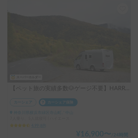
スーパーホルダー
【ペット旅の実績多数🐶ゲージ不要】HARRY’s キャンピングカー 🐾 ｜ポタ電・バーベキューセット無料貸し出し🚐
カーシェア
カーシェア保険
神奈川県横浜市緑区寺山町, ' 中山
7人乗り、5人就寝可 | ハイエース
4.99
(
69
)
¥
16,900
〜
/
24時間