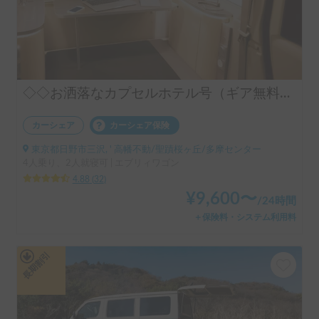
◇◇お洒落なカプセルホテル号（ギア無料手ぶらOK）◇◇
カーシェア
カーシェア保険
東京都日野市三沢, ' 高幡不動/聖蹟桜ヶ丘/多摩センター
4人乗り、2人就寝可 | エブリィワゴン
4.88
(
32
)
¥
9,600
〜
/
24時間
＋保険料・システム利用料
長期割引