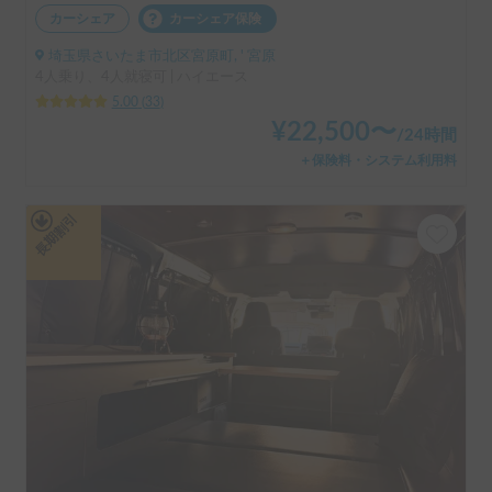
カーシェア
カーシェア保険
埼玉県さいたま市北区宮原町, ' 宮原
4人乗り、4人就寝可 | ハイエース
5.00
(
33
)
¥
22,500
〜
/
24時間
＋保険料・システム利用料
長期割引