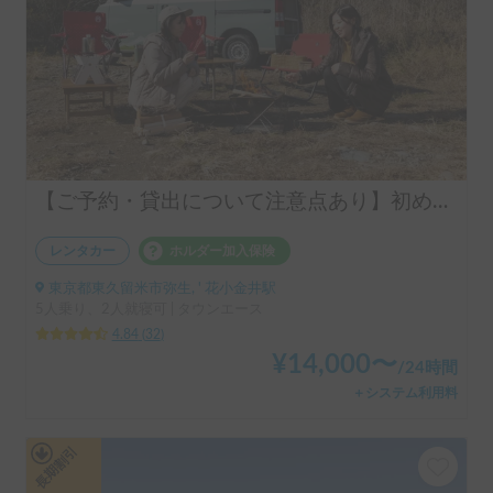
【ご予約・貸出について注意点あり】初めての車中泊はシンク付きアルトピアーノで決まり！！当店のキャンピングレンタカーは【ペット同乗可能！５人乗り！大人２名就寝可能。 安心のトヨタ正規ディーラーレンタル！！】シンク付きアルトピアーノ愛犬との車中泊旅にピッタリ🐶ペット/初心者大歓迎🔰/音楽フェス等などなどご利用ください。コンパクトで運転しやすいキャンピングカー🚙
レンタカー
ホルダー加入保険
東京都東久留米市弥生, ' 花小金井駅
5人乗り、2人就寝可 | タウンエース
4.84
(
32
)
¥
14,000
〜
/
24時間
＋システム利用料
長期割引