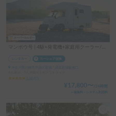
スーパーホルダー
マンボウ号 | 4駆+発電機+家庭用クーラー/レンタル事業者の為、万が一の自損事故の車両保険ついてます
レンタカー
カーシェア保険
神奈川県川崎市中原区新城, ' 武蔵新城駅南口
6人乗り、5人就寝可 | ボンゴトラック
5.00
(
97
)
¥
17,800
〜
/
24時間
＋保険料・システム利用料