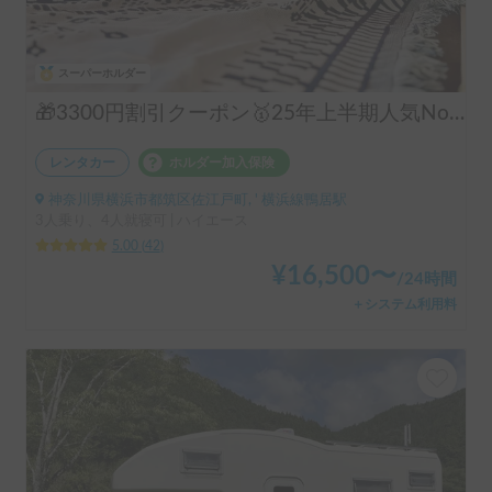
スーパーホルダー
🎁3300円割引クーポン🥇25年上半期人気No.1「動くログハウス🪵」【カップルに大人気✨】【ペット旅🐕】📌内容充実なのに格安の「オリジナル保険プラン」を準備👍
レンタカー
ホルダー加入保険
神奈川県横浜市都筑区佐江戸町, ' 横浜線鴨居駅
3人乗り、4人就寝可 | ハイエース
5.00
(
42
)
¥
16,500
〜
/
24時間
＋システム利用料