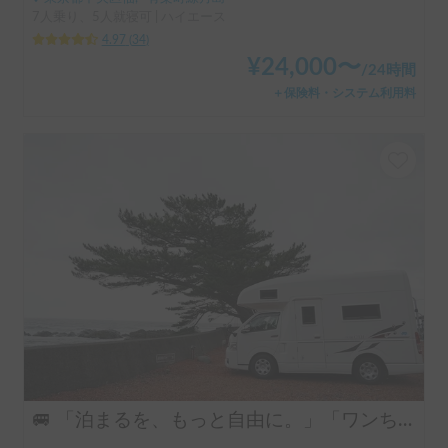
7人乗り、5人就寝可 | ハイエース
4.97
(
34
)
¥
24,000
〜
/
24時間
＋保険料・システム利用料
🚐 「泊まるを、もっと自由に。」「ワンちゃんも一緒に、旅に出よう。」ハイエースベースのラグジュアリーキャブコン！ 4人乗りで広々ゆったり快適空間 ・リアクーラー完備で移動中も後部座席も快適 ・揺れが少なく長距離でも快適な乗り心地 👉 初めてのキャンピングカーにもおすすめです！オプションキャンプ用品も充実してます。