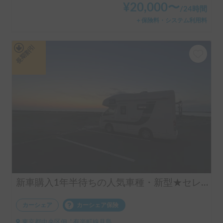
¥
20,000
〜
/
24時間
＋保険料・システム利用料
長期割引
新車購入1年半待ちの人気車種・新型★セレンゲティ525（4WD）★で絶好のアウトドアシーズンを楽しもう！
カーシェア
カーシェア保険
東京都中央区佃, ' 有楽町線月島