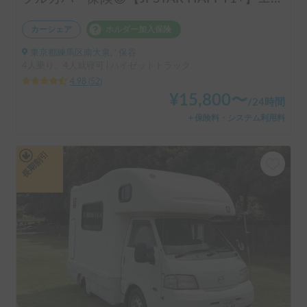
カーシェア
ホルダー加入保険
東京都練馬区南大泉, ' 保谷
4人乗り、4人就寝可 | ハイゼットトラック
4.98
(
52
)
¥
15,800
〜
/
24時間
＋保険料・システム利用料
長期割引