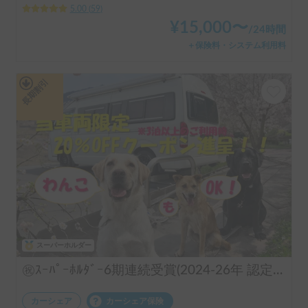
5.00
(
59
)
¥
15,000
〜
/
24時間
＋保険料・システム利用料
長期割引
スーパーホルダー
㊗️ｽｰﾊﾟｰﾎﾙﾀﾞｰ6期連続受賞(2024-26年 認定実績)👑 長期のご利用実績多数♨️🐕♨️わんちゃん🆗🙆✨FFヒーターで夜はぽかぽか☕️直前予約も可能(要相談下さい)⏰全面網戸で犬も人も快適👍ファミリーも喜んで頂けます😃〈ポータブルクーラー・大容量ポータブルバッテリー・電子レンジ・天井換気ファン・冷蔵庫・サブバッテリー2機・外部電源〉 断熱車体&アクリル二重＋網戸とシェード付の断熱窓！花火大会＆野外音楽フェスにも！ロードバイク2台楽々積んで車中泊OK❣️トランポ的な使い方も出来ます！ ハイエース サーフィン 憧れのキャンピングカーで！ 白馬 野沢温泉 蔵王 八方尾根 妙高 スキー スノボ
カーシェア
カーシェア保険