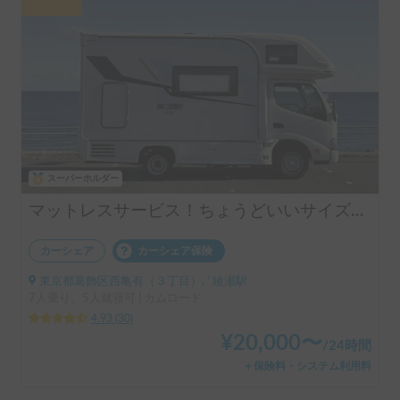
スーパーホルダー
マットレスサービス！ちょうどいいサイズ！MOBBY号！
カーシェア
カーシェア保険
東京都葛飾区西亀有（３丁目）, ' 綾瀬駅
7人乗り、5人就寝可 | カムロード
4.93
(
30
)
¥
20,000
〜
/
24時間
＋保険料・システム利用料