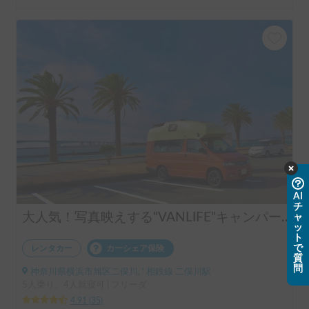
AI
チ
大人気！写真映えする"VANLIFE"キャンパー「モビゴン」🍊
ャ
ッ
ト
で
レンタカー
カーシェア保険
質
問
神奈川県横浜市旭区二俣川, ' 相鉄線 二俣川駅
5人乗り、4人就寝可 | フリーダ
4.91
(
35
)