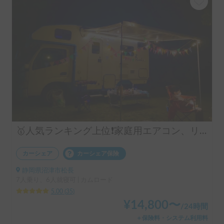
🥇人気ランキング上位❗️家庭用エアコン、リチウムバッテリー、キッチン設備有り！事前見学ok!フル装備のキャンピングカー‼️
カーシェア
カーシェア保険
静岡県沼津市松長
7人乗り、6人就寝可 | カムロード
5.00
(
35
)
¥
14,800
〜
/
24時間
＋保険料・システム利用料