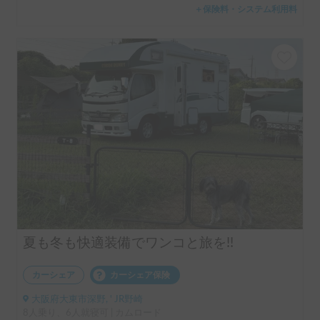
＋保険料・システム利用料
夏も冬も快適装備でワンコと旅を!!
カーシェア
カーシェア保険
大阪府大東市深野, ' JR野崎
8人乗り、6人就寝可 | カムロード