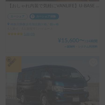
【おしゃれ内装で気軽にVANLIFE】U-BASE ONE | 運転しやすいハイエース！ポータブルエアコンで夏も冬も快適旅へ
カーシェア
カーシェア保険
神奈川県横浜市旭区鶴ケ峰, ' 鶴ヶ峰
6人乗り、4人就寝可 | ハイエース
5.00
(
33
)
¥
15,600
〜
/
24時間
＋保険料・システム利用料
長期割引