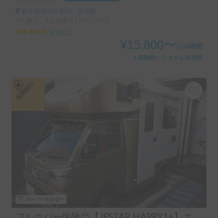
東京都新宿区新宿, ' 新宿駅
7人乗り、6人就寝可 | ハイエース
4.98
(
57
)
¥
15,800
〜
/
24時間
＋保険料・システム利用料
長期割引
スーパーホルダー
フルカバー保険😌【JPSTAR HAPPY1+】エアコン完備！ペット歓迎🐾配車先多数🐾《西東京キャンピングカーレンタル》