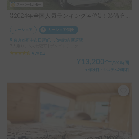
スーパーホルダー
🎖️2024年全国人気ランキング４位🎖️！装備充実！コインパーキング駐車可！6名就寝
カーシェア
カーシェア保険
東京都府中市日新町, ' JR南武線 西府駅
7人乗り、6人就寝可 | ボンゴトラック
4.90
(
52
)
¥
13,200
〜
/
24時間
＋保険料・システム利用料