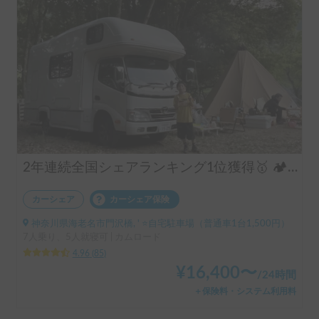
2年連続全国シェアランキング1位獲得🥇 🏕️フル装備のキャンピングカーで快適な家族旅行をお楽しみ下さい😆
カーシェア
カーシェア保険
神奈川県海老名市門沢橋, ' ⭐️自宅駐車場（普通車1台1,500円）
7人乗り、5人就寝可 | カムロード
4.96
(
85
)
¥
16,400
〜
/
24時間
＋保険料・システム利用料