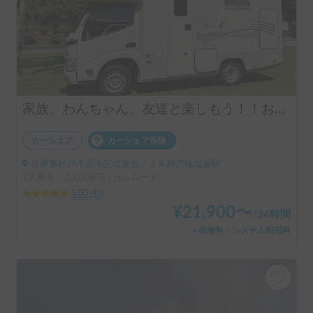
家族、わんちゃん、友達と楽しもう！！お気軽旅行のキャンピングカー（コルドバンクス）四国・淡路島にアクセス抜群🗾ペット大歓迎🐶ケージ無しOK、WIFI無料
カーシェア
カーシェア保険
兵庫県神戸市垂水区塩屋台, ' ＪＲ神戸線塩屋駅
7人乗り、7人就寝可 | カムロード
5.00
(
40
)
¥
21,900
〜
/
24時間
＋保険料・システム利用料