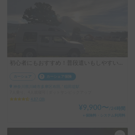
初心者にもおすすめ！普段遣いもしやすいピックアップトラックキャンピングカー！
カーシェア
カーシェア保険
神奈川県川崎市多摩区布田, ' 稲田堤駅
7人乗り、4人就寝可 | ダットサンピックアップ
4.87
(
38
)
¥
9,900
〜
/
24時間
＋保険料・システム利用料