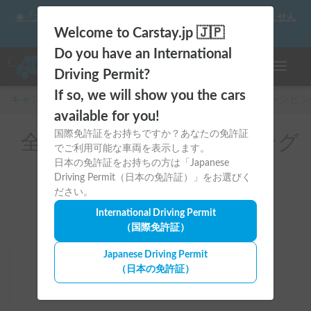
☀️「大曲の花火」をキャンピングカーで最高の思い出にしません
か？
Welcome to Carstay.jp 🇯🇵
Do you have an International
ナビゲー
Driving Permit?
If so, we will show you the cars
キャンピングカー・車中泊スポット予約はCarstay
/
キャンピン
available for you!
国際免許証をお持ちですか？あなたの免許証
全国のレンタルキャンピング
でご利用可能な車両を表示します。
カー(コンセント付き)
日本の免許証をお持ちの方は「Japanese
Driving Permit（日本の免許証）」をお選びく
ださい。
International Driving Permit
（国際免許証）
Japanese Driving Permit
場所
（日本の免許証）
全国