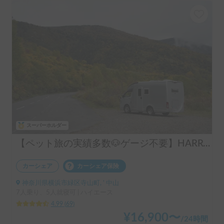
スーパーホルダー
【ペット旅の実績多数🐶ゲージ不要】HARRY’s キャンピングカー 🐾 ｜ポタ電・バーベキューセット無料貸し出し🚐
カーシェア
カーシェア保険
神奈川県横浜市緑区寺山町, ' 中山
7人乗り、5人就寝可 | ハイエース
4.99
(
69
)
¥
16,900
〜
/
24時間