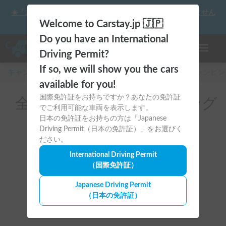
☀️「大曲の花火」をキャンピングカーで最高の思い出にしません
か？
Welcome to Carstay.jp 🇯🇵
Do you have an International
ナビゲー
Driving Permit?
If so, we will show you the cars
キャンピングカー・車中泊スポット予約はCarstay
/
キャンピン
available for you!
国際免許証をお持ちですか？あなたの免許証
全国のレンタルキャンピング
でご利用可能な車両を表示します。
カー(ETC付き)
日本の免許証をお持ちの方は「Japanese
Driving Permit（日本の免許証）」をお選びく
ださい。
International Driving Permit
（国際免許証）
Japanese Driving Permit
場所
（日本の免許証）
全国