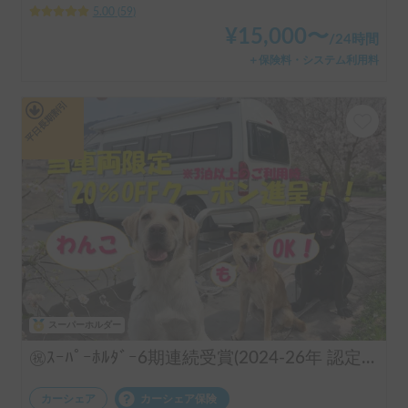
5.00
(
59
)
¥
15,000
〜
/
24時間
＋保険料・システム利用料
平日長期割引
スーパーホルダー
㊗️ｽｰﾊﾟｰﾎﾙﾀﾞｰ6期連続受賞(2024-26年 認定実績)👑 長期のご利用実績多数♨️🐕♨️わんちゃん🆗🙆✨FFヒーターで夜はぽかぽか☕️直前予約も可能(要相談下さい)⏰全面網戸で犬も人も快適👍ファミリーも喜んで頂けます😃〈ポータブルクーラー・大容量ポータブルバッテリー・電子レンジ・天井換気ファン・冷蔵庫・サブバッテリー2機・外部電源〉 断熱車体&アクリル二重＋網戸とシェード付の断熱窓！花火大会＆野外音楽フェスにも！ロードバイク2台楽々積んで車中泊OK❣️トランポ的な使い方も出来ます！ ハイエース サーフィン 憧れのキャンピングカーで！ 白馬 野沢温泉 蔵王 八方尾根 妙高 スキー スノボ
カーシェア
カーシェア保険