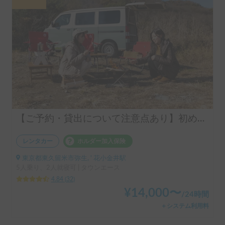
【ご予約・貸出について注意点あり】初めての車中泊はシンク付きアルトピアーノで決まり！！当店のキャンピングレンタカーは【ペット同乗可能！５人乗り！大人２名就寝可能。 安心のトヨタ正規ディーラーレンタル！！】シンク付きアルトピアーノ愛犬との車中泊旅にピッタリ🐶ペット/初心者大歓迎🔰/音楽フェス等などなどご利用ください。コンパクトで運転しやすいキャンピングカー🚙
レンタカー
ホルダー加入保険
東京都東久留米市弥生, ' 花小金井駅
5人乗り、2人就寝可 | タウンエース
4.84
(
32
)
¥
14,000
〜
/
24時間
＋システム利用料