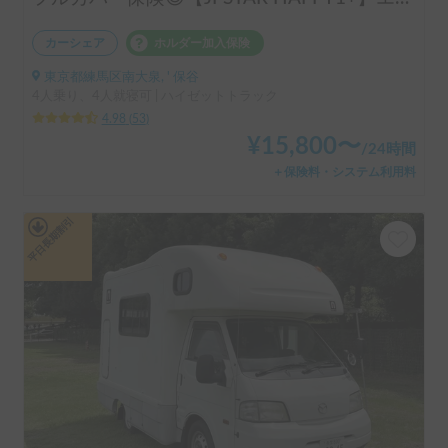
カーシェア
ホルダー加入保険
東京都練馬区南大泉, ' 保谷
4人乗り、4人就寝可 | ハイゼットトラック
4.98
(
53
)
¥
15,800
〜
/
24時間
＋保険料・システム利用料
平日長期割引