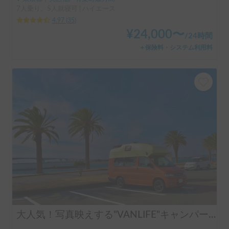
7人乗り、5人就寝可 | ハイエース
4.97
(
35
)
¥
24,000
〜
/
24時間
＋保険料・システム利用料
大人気！写真映えする"VANLIFE"キャンパー「モビゴン」🍊