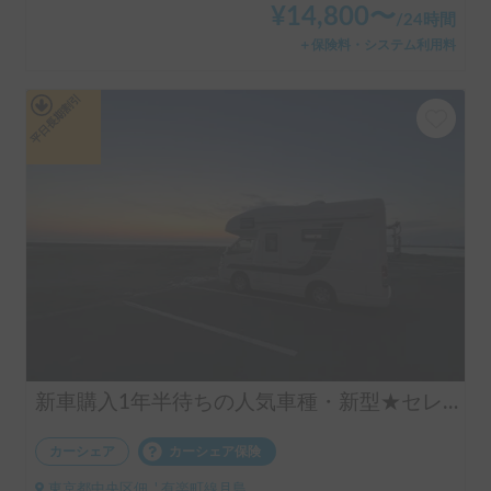
¥
14,800
〜
/
24時間
＋保険料・システム利用料
平日長期割引
新車購入1年半待ちの人気車種・新型★セレンゲティ525（4WD）★で絶好のアウトドアシーズンを楽しもう！
カーシェア
カーシェア保険
東京都中央区佃, ' 有楽町線月島