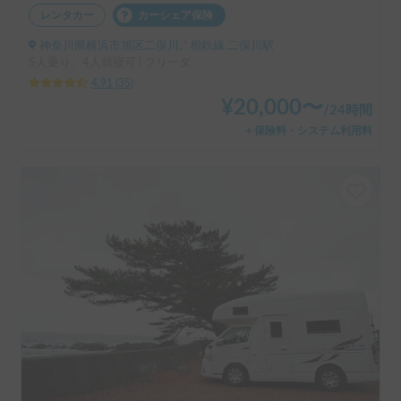
レンタカー
カーシェア保険
神奈川県横浜市旭区二俣川, ' 相鉄線 二俣川駅
5人乗り、4人就寝可 | フリーダ
4.91
(
35
)
¥
20,000
〜
/
24時間
＋保険料・システム利用料