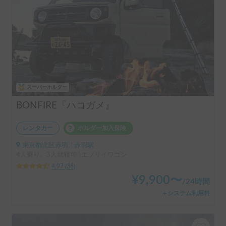
スーパーホルダー
BONFIRE『ハコガメ』
レンタカー
ホルダー加入保険
東京都北区赤羽, ' 赤羽駅
4人乗り、3人就寝可 | エブリイワゴン
4.97
(
38
)
¥
9,900
〜
/
24時間
＋システム利用料