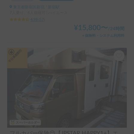
東京都新宿区新宿, ' 新宿駅
7人乗り、6人就寝可 | ハイエース
4.98
(
57
)
¥
15,800
〜
/
24時間
＋保険料・システム利用料
平日長期割引
スーパーホルダー
フルカバー保険😌【JPSTAR HAPPY1+】エアコン完備！ペット歓迎🐾配車先多数🐾《西東京キャンピングカーレンタル》