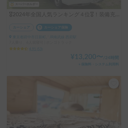
スーパーホルダー
🎖️2024年全国人気ランキング４位🎖️！装備充実！コインパーキング駐車可！6名就寝
カーシェア
カーシェア保険
東京都府中市日新町, ' JR南武線 西府駅
7人乗り、6人就寝可 | ボンゴトラック
4.91
(
53
)
¥
13,200
〜
/
24時間
＋保険料・システム利用料