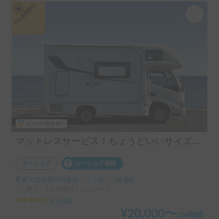
平日長期割引
スーパーホルダー
マットレスサービス！ちょうどいいサイズ！MOBBY号！
カーシェア
カーシェア保険
東京都葛飾区西亀有（３丁目）, ' 綾瀬駅
7人乗り、5人就寝可 | カムロード
4.93
(
30
)
¥
20,000
〜
/
24時間