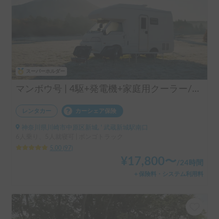
スーパーホルダー
マンボウ号 | 4駆+発電機+家庭用クーラー/レンタル事業者の為、万が一の自損事故の車両保険ついてます
レンタカー
カーシェア保険
神奈川県川崎市中原区新城, ' 武蔵新城駅南口
6人乗り、5人就寝可 | ボンゴトラック
5.00
(
97
)
¥
17,800
〜
/
24時間
＋保険料・システム利用料