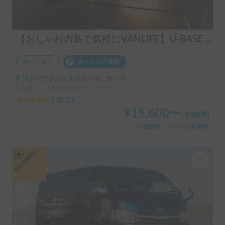
【おしゃれ内装で気軽にVANLIFE】U-BASE ONE | 運転しやすいハイエース！ポータブルエアコンで夏も冬も快適旅へ
カーシェア
カーシェア保険
神奈川県横浜市旭区鶴ケ峰, ' 鶴ヶ峰
6人乗り、4人就寝可 | ハイエース
5.00
(
33
)
¥
15,600
〜
/
24時間
＋保険料・システム利用料
平日長期割引