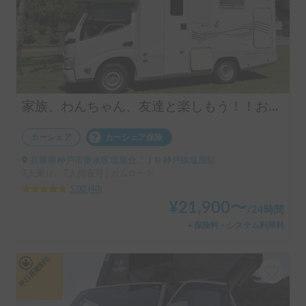
家族、わんちゃん、友達と楽しもう！！お気軽旅行のキャンピングカー（コルドバンクス）四国・淡路島にアクセス抜群🗾ペット大歓迎🐶ケージ無しOK、WIFI無料
カーシェア
カーシェア保険
兵庫県神戸市垂水区塩屋台, ' ＪＲ神戸線塩屋駅
7人乗り、7人就寝可 | カムロード
5.00
(
40
)
¥
21,900
〜
/
24時間
＋保険料・システム利用料
平日長期割引