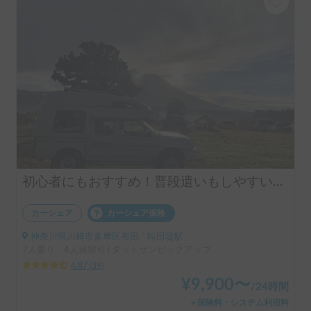
初心者にもおすすめ！普段遣いもしやすいピックアップトラックキャンピングカー！
カーシェア
カーシェア保険
神奈川県川崎市多摩区布田, ' 稲田堤駅
7人乗り、4人就寝可 | ダットサンピックアップ
4.87
(
39
)
¥
9,900
〜
/
24時間
＋保険料・システム利用料