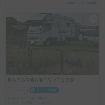
＋保険料・システム利用料
夏も冬も快適装備でワンコと旅を!!
カーシェア
カーシェア保険
大阪府大東市深野, ' JR野崎
8人乗り、6人就寝可 | カムロード