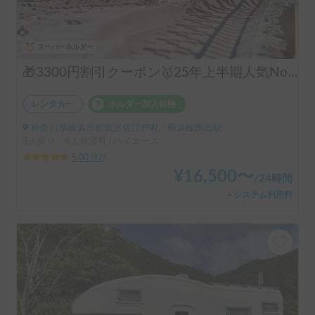
スーパーホルダー
🎁3300円割引クーポン🥇25年上半期人気No.1「動くログハウス🪵」【カップルに大人気✨】【ペット旅🐕】📌内容充実なのに格安の「オリジナル保険プラン」を準備👍
レンタカー
ホルダー加入保険
神奈川県横浜市都筑区佐江戸町, ' 横浜線鴨居駅
3人乗り、4人就寝可 | ハイエース
5.00
(
42
)
¥
16,500
〜
/
24時間
＋システム利用料