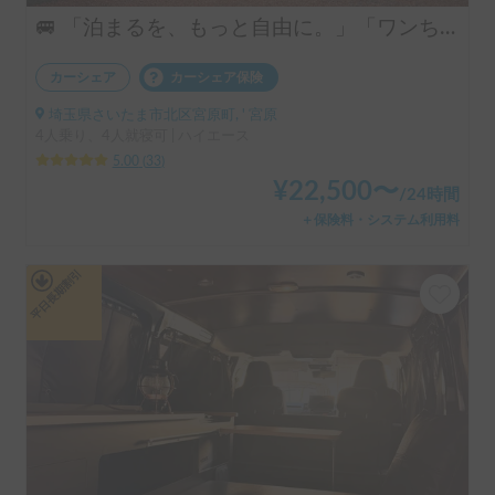
🚐 「泊まるを、もっと自由に。」「ワンちゃんも一緒に、旅に出よう。」ハイエースベースのラグジュアリーキャブコン！ 4人乗りで広々ゆったり快適空間 ・リアクーラー完備で移動中も後部座席も快適 ・揺れが少なく長距離でも快適な乗り心地 👉 初めてのキャンピングカーにもおすすめです！オプションキャンプ用品も充実してます。
カーシェア
カーシェア保険
埼玉県さいたま市北区宮原町, ' 宮原
4人乗り、4人就寝可 | ハイエース
5.00
(
33
)
¥
22,500
〜
/
24時間
＋保険料・システム利用料
平日長期割引