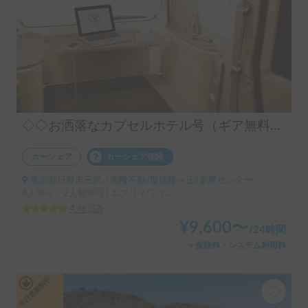
◇◇お洒落なカプセルホテル号（ギア無料手ぶらOK）◇◇
カーシェア
カーシェア保険
東京都日野市三沢, ' 高幡不動/聖蹟桜ヶ丘/多摩センター
4人乗り、2人就寝可 | エブリィワゴン
4.88
(
32
)
¥
9,600
〜
/
24時間
＋保険料・システム利用料
平日長期割引