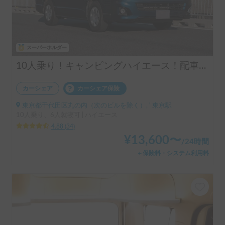
スーパーホルダー
10人乗り！キャンピングハイエース！配車無料！割引アリ！！
カーシェア
カーシェア保険
東京都千代田区丸の内（次のビルを除く）, ' 東京駅
10人乗り、6人就寝可 | ハイエース
4.88
(
34
)
¥
13,600
〜
/
24時間
＋保険料・システム利用料