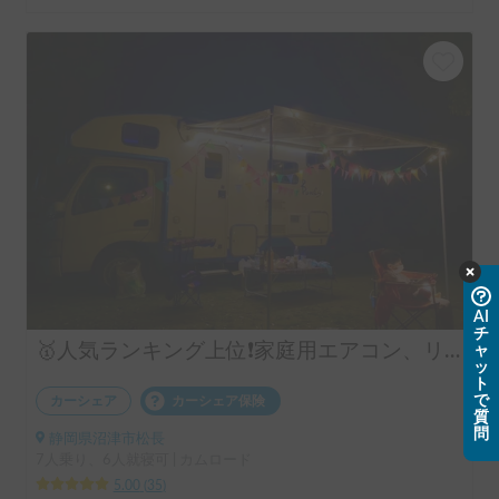
AI
チ
🥇人気ランキング上位❗️家庭用エアコン、リチウムバッテリー、キッチン設備有り！事前見学ok!フル装備のキャンピングカー‼️
ャ
ッ
ト
で
カーシェア
カーシェア保険
質
問
静岡県沼津市松長
7人乗り、6人就寝可 | カムロード
5.00
(
35
)