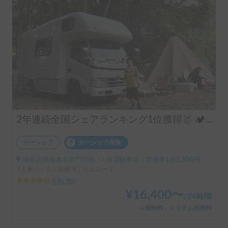
2年連続全国シェアランキング1位獲得🥇 🏕️フル装備のキャンピングカーで快適な家族旅行をお楽しみ下さい😆
カーシェア
カーシェア保険
神奈川県海老名市門沢橋, ' ⭐️自宅駐車場（普通車1台1,500円）
7人乗り、5人就寝可 | カムロード
4.96
(
85
)
¥
16,400
〜
/
24時間
＋保険料・システム利用料