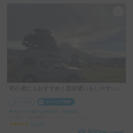
初心者にもおすすめ！普段遣いもしやすいピックアップトラックキャンピングカー！
カーシェア
カーシェア保険
神奈川県川崎市多摩区布田, ' 稲田堤駅
7人乗り、4人就寝可 | ダットサンピックアップ
4.87
(
38
)
¥
9,900
〜