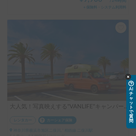
/
24時間
＋保険料・システム利用料
AI
チ
ャ
ッ
大人気！写真映えする"VANLIFE"キャンパー「モビゴン」🍊
ト
で
質
レンタカー
カーシェア保険
問
神奈川県横浜市旭区二俣川, ' 相鉄線 二俣川駅