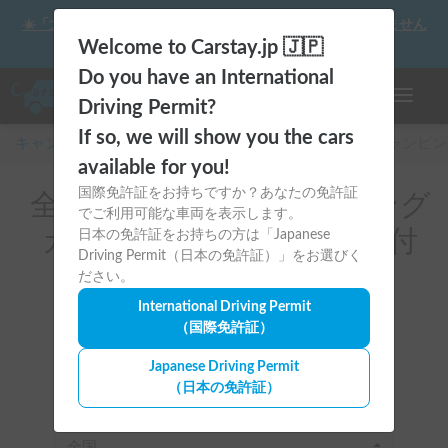
☀️「大曲の花火」をキャンピングカーで最高の思い出にしません
か？
Welcome to Carstay.jp 🇯🇵
Do you have an International
ナビゲー
Driving Permit?
If so, we will show you the cars
キャンピングカー・車中泊スポット予約はCarstay
/
キャンピン
available for you!
国際免許証をお持ちですか？あなたの免許証
全国のレンタルキャンピング
でご利用可能な車両を表示します。
カー(ドライブレコーダー付
日本の免許証をお持ちの方は「Japanese
Driving Permit（日本の免許証）」をお選びく
き)
ださい。
International Driving Permit
（国際免許証）
Japanese Driving Permit
（日本の免許証）
場所
全国