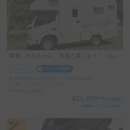
家族、わんちゃん、友達と楽しもう！！お気軽旅行のキャンピングカー（コルドバンクス）四国・淡路島にアクセス抜群🗾ペット大歓迎🐶ケージ無しOK、WIFI無料
カーシェア
カーシェア保険
兵庫県神戸市垂水区塩屋台, ' ＪＲ神戸線塩屋駅
7人乗り、7人就寝可 | カムロード
5.00
(
40
)
¥
21,900
〜
/
24時間
＋保険料・システム利用料
長期割引