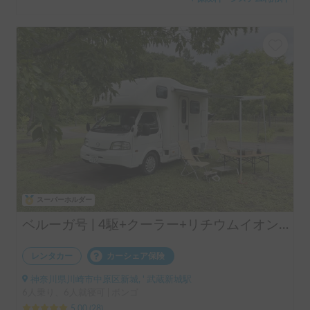
スーパーホルダー
ベルーガ号 | 4駆+クーラー+リチウムイオンバッテリー+ソーラーパネル/レンタル事業者 自損事故の車両保険ついてます
レンタカー
カーシェア保険
神奈川県川崎市中原区新城, ' 武蔵新城駅
6人乗り、6人就寝可 | ボンゴ
5.00
(
28
)