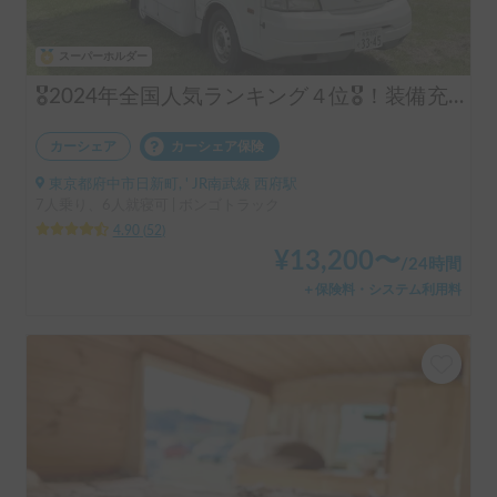
スーパーホルダー
🎖️2024年全国人気ランキング４位🎖️！装備充実！コインパーキング駐車可！6名就寝
カーシェア
カーシェア保険
東京都府中市日新町, ' JR南武線 西府駅
7人乗り、6人就寝可 | ボンゴトラック
4.90
(
52
)
¥
13,200
〜
/
24時間
＋保険料・システム利用料