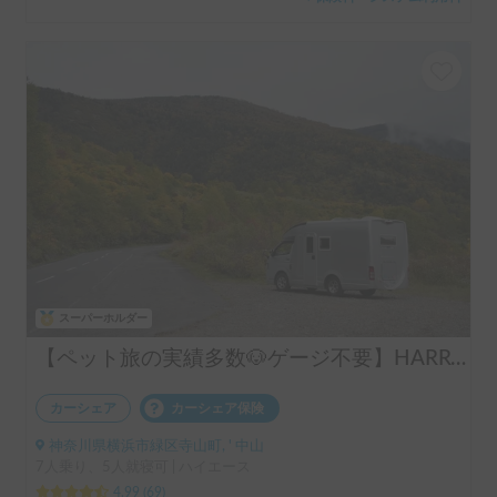
スーパーホルダー
【ペット旅の実績多数🐶ゲージ不要】HARRY’s キャンピングカー 🐾 ｜ポタ電・バーベキューセット無料貸し出し🚐
カーシェア
カーシェア保険
神奈川県横浜市緑区寺山町, ' 中山
7人乗り、5人就寝可 | ハイエース
4.99
(
69
)