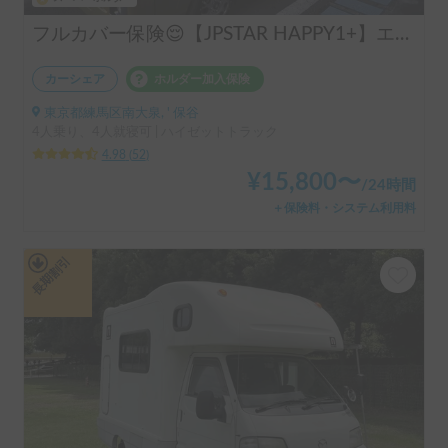
フルカバー保険😌【JPSTAR HAPPY1+】エアコン完備！ペット歓迎🐾配車先多数🐾《西東京キャンピングカーレンタル》
カーシェア
ホルダー加入保険
東京都練馬区南大泉, ' 保谷
4人乗り、4人就寝可 | ハイゼットトラック
4.98
(
52
)
¥
15,800
〜
/
24時間
＋保険料・システム利用料
長期割引