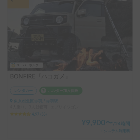
スーパーホルダー
BONFIRE『ハコガメ』
レンタカー
ホルダー加入保険
東京都北区赤羽, ' 赤羽駅
4人乗り、3人就寝可 | エブリイワゴン
4.97
(
38
)
¥
9,900
〜
/
24時間
＋システム利用料