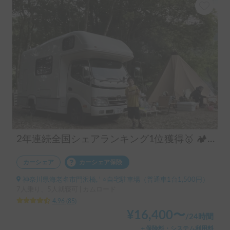
2年連続全国シェアランキング1位獲得🥇 🏕️フル装備のキャンピングカーで快適な家族旅行をお楽しみ下さい😆
カーシェア
カーシェア保険
神奈川県海老名市門沢橋, ' ⭐️自宅駐車場（普通車1台1,500円）
7人乗り、5人就寝可 | カムロード
4.96
(
85
)
¥
16,400
〜
/
24時間
＋保険料・システム利用料