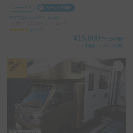
カーシェア
カーシェア保険
東京都新宿区新宿, ' 新宿駅
7人乗り、6人就寝可 | ハイエース
4.98
(
57
)
¥
15,800
〜
/
24時間
＋保険料・システム利用料
長期割引
スーパーホルダー