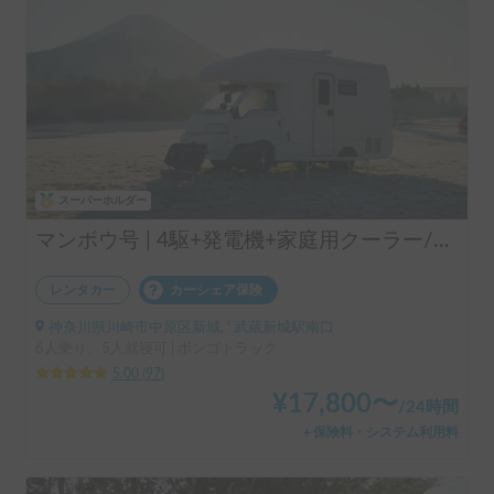
スーパーホルダー
マンボウ号 | 4駆+発電機+家庭用クーラー/レンタル事業者の為、万が一の自損事故の車両保険ついてます
レンタカー
カーシェア保険
神奈川県川崎市中原区新城, ' 武蔵新城駅南口
6人乗り、5人就寝可 | ボンゴトラック
5.00
(
97
)
¥
17,800
〜
/
24時間
＋保険料・システム利用料