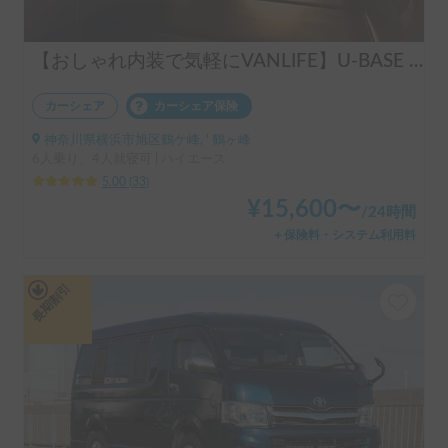
【おしゃれ内装で気軽にVANLIFE】U-BASE ONE | 運転しやすいハイエース！ポータブルエアコンで夏も冬も快適旅へ
カーシェア
カーシェア保険
神奈川県横浜市旭区鶴ケ峰, ' 鶴ヶ峰
6人乗り、4人就寝可 | ハイエース
5.00
(
33
)
¥
15,600
〜
/
24時間
＋保険料・システム利用料
長期割引