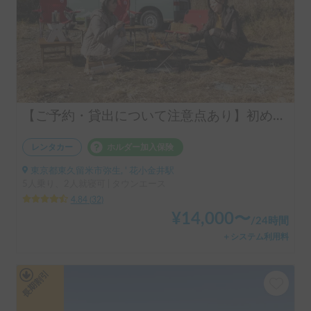
【ご予約・貸出について注意点あり】初めての車中泊はシンク付きアルトピアーノで決まり！！当店のキャンピングレンタカーは【ペット同乗可能！５人乗り！大人２名就寝可能。 安心のトヨタ正規ディーラーレンタル！！】シンク付きアルトピアーノ愛犬との車中泊旅にピッタリ🐶ペット/初心者大歓迎🔰/音楽フェス等などなどご利用ください。コンパクトで運転しやすいキャンピングカー🚙
レンタカー
ホルダー加入保険
東京都東久留米市弥生, ' 花小金井駅
5人乗り、2人就寝可 | タウンエース
4.84
(
32
)
¥
14,000
〜
/
24時間
＋システム利用料
長期割引