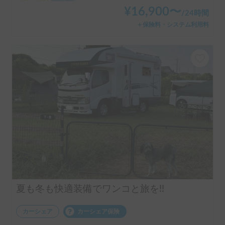
¥
16,900
〜
/
24時間
＋保険料・システム利用料
夏も冬も快適装備でワンコと旅を!!
カーシェア
カーシェア保険