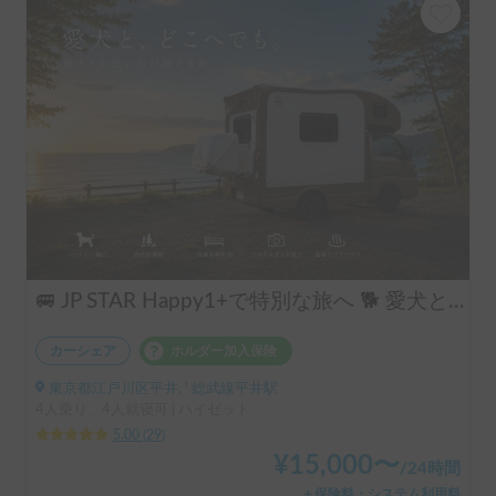
🚐 JP STAR Happy1+で特別な旅へ 🐕 愛犬と一緒に、夫婦旅・ソロキャン・音楽フェスを楽しもう♪
カーシェア
ホルダー加入保険
東京都江戸川区平井, ' 総武線平井駅
4人乗り、4人就寝可 | ハイゼット
5.00
(
29
)
¥
15,000
〜
/
24時間
＋保険料・システム利用料