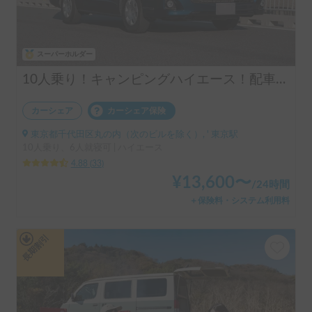
スーパーホルダー
10人乗り！キャンピングハイエース！配車無料！割引アリ！！
カーシェア
カーシェア保険
東京都千代田区丸の内（次のビルを除く）, ' 東京駅
10人乗り、6人就寝可 | ハイエース
4.88
(
33
)
¥
13,600
〜
/
24時間
＋保険料・システム利用料
長期割引