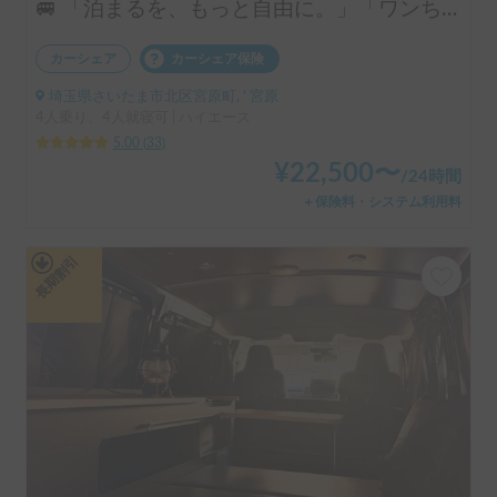
🚐 「泊まるを、もっと自由に。」「ワンちゃんも一緒に、旅に出よう。」ハイエースベースのラグジュアリーキャブコン！ 4人乗りで広々ゆったり快適空間 ・リアクーラー完備で移動中も後部座席も快適 ・揺れが少なく長距離でも快適な乗り心地 👉 初めてのキャンピングカーにもおすすめです！オプションキャンプ用品も充実してます。
カーシェア
カーシェア保険
埼玉県さいたま市北区宮原町, ' 宮原
4人乗り、4人就寝可 | ハイエース
5.00
(
33
)
¥
22,500
〜
/
24時間
＋保険料・システム利用料
長期割引