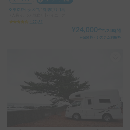
カーシェア
カーシェア保険
東京都中央区佃, ' 有楽町線月島
7人乗り、5人就寝可 | ハイエース
4.97
(
34
)
¥
24,000
〜
/
24時間
＋保険料・システム利用料