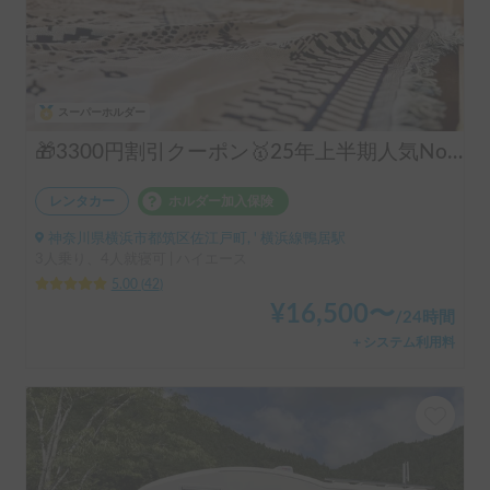
スーパーホルダー
🎁3300円割引クーポン🥇25年上半期人気No.1「動くログハウス🪵」【カップルに大人気✨】【ペット旅🐕】📌内容充実なのに格安の「オリジナル保険プラン」を準備👍
レンタカー
ホルダー加入保険
神奈川県横浜市都筑区佐江戸町, ' 横浜線鴨居駅
3人乗り、4人就寝可 | ハイエース
5.00
(
42
)
¥
16,500
〜
/
24時間
＋システム利用料