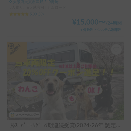
大阪府大東市深野, ' JR野崎
8人乗り、6人就寝可 | カムロード
5.00
(
59
)
¥
15,000
〜
/
24時間
＋保険料・システム利用料
長期割引
スーパーホルダー
㊗️ｽｰﾊﾟｰﾎﾙﾀﾞｰ6期連続受賞(2024-26年 認定実績)👑 長期のご利用実績多数♨️🐕♨️わんちゃん🆗🙆✨FFヒーターで夜はぽかぽか☕️直前予約も可能(要相談下さい)⏰全面網戸で犬も人も快適👍ファミリーも喜んで頂けます😃〈ポータブルクーラー・大容量ポータブルバッテリー・電子レンジ・天井換気ファン・冷蔵庫・サブバッテリー2機・外部電源〉 断熱車体&アクリル二重＋網戸とシェード付の断熱窓！花火大会＆野外音楽フェスにも！ロードバイク2台楽々積んで車中泊OK❣️トランポ的な使い方も出来ます！ ハイエース サーフィン 憧れのキャンピングカーで！ 白馬 野沢温泉 蔵王 八方尾根 妙高 スキー スノボ