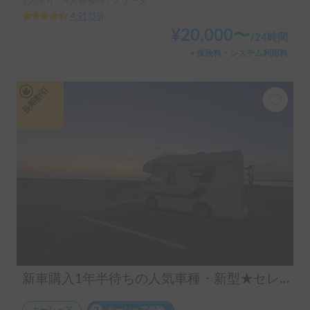
5人乗り、4人就寝可 | フリーダ
4.91
(
35
)
¥
20,000
〜
/
24時間
＋保険料・システム利用料
長期割引
新車購入1年半待ちの人気車種・新型★セレンゲティ525（4WD）★で絶好のアウトドアシーズンを楽しもう！