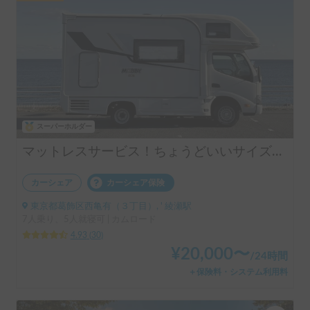
スーパーホルダー
マットレスサービス！ちょうどいいサイズ！MOBBY号！
カーシェア
カーシェア保険
東京都葛飾区西亀有（３丁目）, ' 綾瀬駅
7人乗り、5人就寝可 | カムロード
4.93
(
30
)
¥
20,000
〜
/
24時間
＋保険料・システム利用料