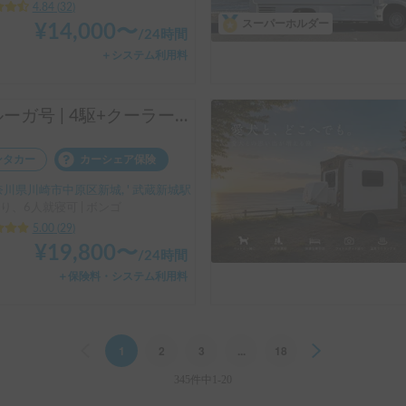
4.84
(
32
)
スーパーホルダー
¥
14,000
〜
/
24時間
＋システム利用料
ベルーガ号 | 4駆+クーラー+リチウムイオンバッテリー+ソーラーパネル/レンタル事業者 自損事故の車両保険ついてます
ンタカー
カーシェア保険
奈川県川崎市中原区新城, ' 武蔵新城駅
り、6人就寝可 | ボンゴ
5.00
(
29
)
¥
19,800
〜
/
24時間
＋保険料・システム利用料
Previous
1
2
3
...
18
Next
345件中1-20