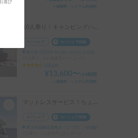
をお選び
＋保険料・システム利用料
10人乗り！キャンピングハイエース！配車無料！割引アリ！！
カーシェア
カーシェア保険
東京都千代田区丸の内（次のビルを除く）, ' 東京駅
10人乗り、6人就寝可 | ハイエース
4.88
(
34
)
¥
13,600
〜
/
24時間
＋保険料・システム利用料
マットレスサービス！ちょうどいいサイズ！MOBBY号！
カーシェア
カーシェア保険
東京都葛飾区西亀有（３丁目）, ' 綾瀬駅
7人乗り、5人就寝可 | カムロード