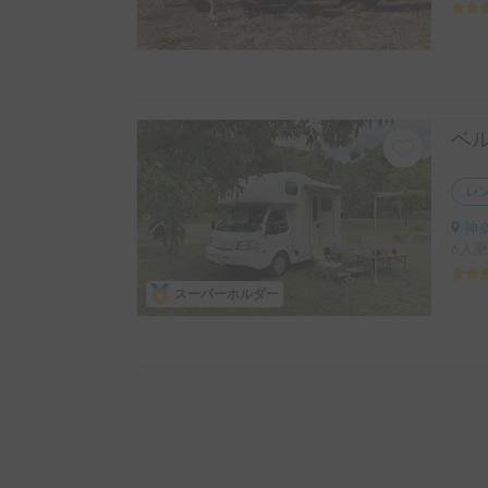
レ
神
6人乗
スーパーホルダー