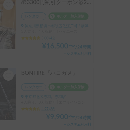
🎁3300円割引クーポン🥇25年上半期人気No.1「動くログハウス🪵」【カップルに大人気✨】【ペット旅🐕】📌内容充実なのに格安の「オリジナル保険プラン」を準備👍
レンタカー
ホルダー加入保険
神奈川県横浜市都筑区佐江戸町, ' 横浜線鴨居駅
3人乗り、4人就寝可 | ハイエース
5.00
(
42
)
¥
16,500
〜
/
24時間
＋システム利用料
BONFIRE『ハコガメ』
レンタカー
ホルダー加入保険
東京都北区赤羽, ' 赤羽駅
4人乗り、3人就寝可 | エブリイワゴン
4.97
(
38
)
¥
9,900
〜
/
24時間
＋システム利用料