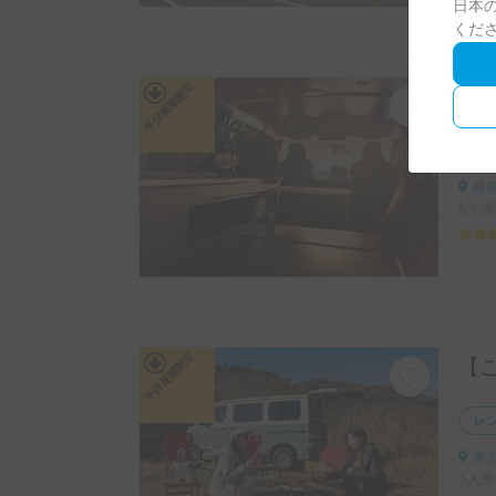
日本の
くだ
平日長期割引
カ
神奈
6人乗
平日長期割引
レ
東京
5人乗