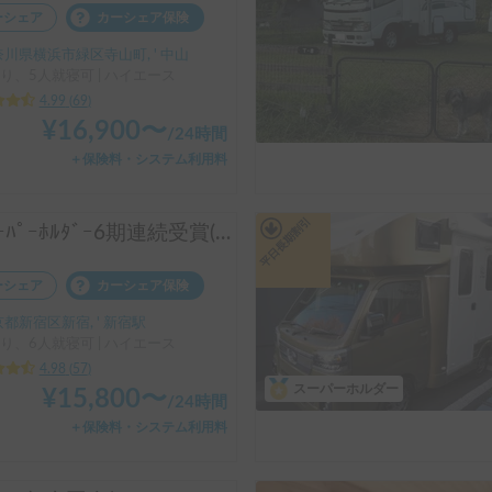
ーシェア
カーシェア保険
川県横浜市緑区寺山町, ' 中山
り、5人就寝可 | ハイエース
4.99
(
69
)
¥
16,900
〜
/
24時間
＋保険料・システム利用料
平日長期割引
㊗️ｽｰﾊﾟｰﾎﾙﾀﾞｰ6期連続受賞(2024-26年 認定実績)👑 長期のご利用実績多数♨️🐕♨️わんちゃん🆗🙆✨FFヒーターで夜はぽかぽか☕️直前予約も可能(要相談下さい)⏰全面網戸で犬も人も快適👍ファミリーも喜んで頂けます😃〈ポータブルクーラー・大容量ポータブルバッテリー・電子レンジ・天井換気ファン・冷蔵庫・サブバッテリー2機・外部電源〉 断熱車体&アクリル二重＋網戸とシェード付の断熱窓！花火大会＆野外音楽フェスにも！ロードバイク2台楽々積んで車中泊OK❣️トランポ的な使い方も出来ます！ ハイエース サーフィン 憧れのキャンピングカーで！ 白馬 野沢温泉 蔵王 八方尾根 妙高 スキー スノボ
ーシェア
カーシェア保険
都新宿区新宿, ' 新宿駅
り、6人就寝可 | ハイエース
4.98
(
57
)
スーパーホルダー
¥
15,800
〜
/
24時間
＋保険料・システム利用料