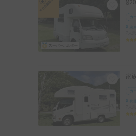
平日長期割引
カ
東京
7人乗
スーパーホルダー
カ
兵庫
7人乗