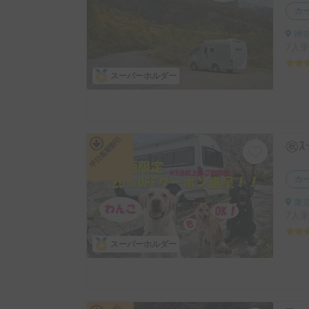
カ
神奈
7人乗
スーパーホルダー
平日長期割引
カ
東京
7人乗
スーパーホルダー