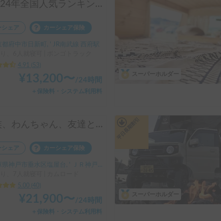
🎖️2024年全国人気ランキング４位🎖️！装備充実！コインパーキング駐車可！6名就寝
ーシェア
カーシェア保険
都府中市日新町, ' JR南武線 西府駅
り、6人就寝可 | ボンゴトラック
4.91
(
53
)
スーパーホルダー
¥
13,200
〜
/
24時間
＋保険料・システム利用料
平日長期割引
家族、わんちゃん、友達と楽しもう！！お気軽旅行のキャンピングカー（コルドバンクス）四国・淡路島にアクセス抜群🗾ペット大歓迎🐶ケージ無しOK、WIFI無料
ーシェア
カーシェア保険
県神戸市垂水区塩屋台, ' ＪＲ神戸線塩屋駅
り、7人就寝可 | カムロード
5.00
(
40
)
スーパーホルダー
¥
21,900
〜
/
24時間
＋保険料・システム利用料