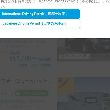
免許証をお持ちの方は「Japanese Driving Permit（日本の免許証）」
＋保険料・システム利用料
さい。
International Driving Permit
（国際免許証）
平日長期割引
【おしゃれ内装で気軽にVANLIFE】U-BASE ONE | 運転しやすいハイエース！ポータブルエアコンで夏も冬も快適旅へ
Japanese Driving Permit
（日本の免許証）
ーシェア
カーシェア保険
川県横浜市旭区鶴ケ峰, ' 鶴ヶ峰
り、4人就寝可 | ハイエース
5.00
(
33
)
スーパーホルダー
¥
15,600
〜
/
24時間
＋保険料・システム利用料
平日長期割引
【ご予約・貸出について注意点あり】初めての車中泊はシンク付きアルトピアーノで決まり！！当店のキャンピングレンタカーは【ペット同乗可能！５人乗り！大人２名就寝可能。 安心のトヨタ正規ディーラーレンタル！！】シンク付きアルトピアーノ愛犬との車中泊旅にピッタリ🐶ペット/初心者大歓迎🔰/音楽フェス等などなどご利用ください。コンパクトで運転しやすいキャンピングカー🚙
ンタカー
ホルダー加入保険
都東久留米市弥生, ' 花小金井駅
り、2人就寝可 | タウンエース