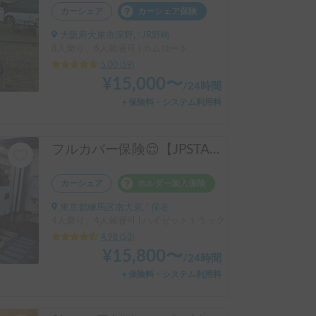
カーシェア
カーシェア保険
大阪府大東市深野, ' JR野崎
8人乗り、6人就寝可 | カムロード
5.00
(
59
)
¥
15,000
〜
/
24時間
＋保険料・システム利用料
フルカバー保険😌【JPSTAR HAPPY1+】エアコン完備！ペット歓迎🐾配車先多数🐾《西東京キャンピングカーレンタル》
カーシェア
ホルダー加入保険
東京都練馬区南大泉, ' 保谷
4人乗り、4人就寝可 | ハイゼットトラック
4.98
(
53
)
¥
15,800
〜
/
24時間
＋保険料・システム利用料