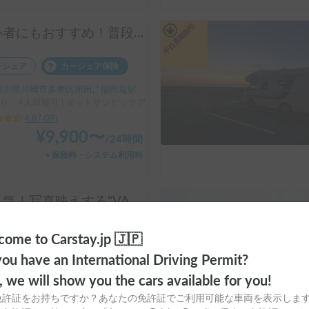
平日長期割引
初心者にもおすすめ！普段遣いもしやすいピックアップトラックキャンピングカー！
ーシェア
カーシェア保険
川県川崎市多摩区布田, ' 稲田堤駅
り、4人就寝可 | ダットサンピックアップ
4.87
(
39
)
¥
9,900
〜
/
24時間
＋保険料・システム利用料
大人気！写真映えする"VANLIFE"キャンパー「モビゴン」🍊
ンタカー
カーシェア保険
ome to Carstay.jp 🇯🇵
川県横浜市旭区二俣川, ' 相鉄線 二俣川駅
ou have an International Driving Permit?
り、4人就寝可 | フリーダ
o, we will show you the cars available for you!
4.91
(
35
)
免許証をお持ちですか？あなたの免許証でご利用可能な車両を表示しま
¥
20,000
〜
/
24時間