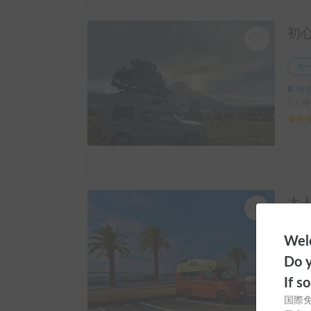
カ
神奈
7人乗
レ
Welc
神奈
Do y
5人乗
If s
国際