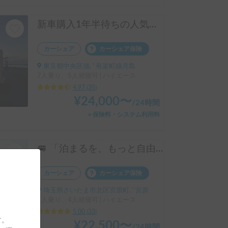
新車購入1年半待ちの人気車種・新型★セレンゲティ525（4WD）★で絶好のアウトドアシーズンを楽しもう！
カーシェア
カーシェア保険
東京都中央区佃, ' 有楽町線月島
7人乗り、5人就寝可 | ハイエース
4.97
(
35
)
¥
24,000
〜
/
24時間
＋保険料・システム利用料
🚐 「泊まるを、もっと自由に。」「ワンちゃんも一緒に、旅に出よう。」ハイエースベースのラグジュアリーキャブコン！ 4人乗りで広々ゆったり快適空間 ・リアクーラー完備で移動中も後部座席も快適 ・揺れが少なく長距離でも快適な乗り心地 👉 初めてのキャンピングカーにもおすすめです！オプションキャンプ用品も充実してます。
カーシェア
カーシェア保険
埼玉県さいたま市北区宮原町, ' 宮原
4人乗り、4人就寝可 | ハイエース
5.00
(
33
)
す。
¥
22,500
〜
/
24時間