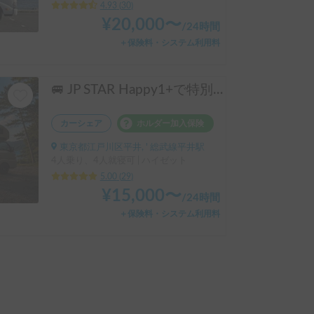
4.93
(
30
)
¥
20,000
〜
/
24時間
＋保険料・システム利用料
🚐 JP STAR Happy1+で特別な旅へ 🐕 愛犬と一緒に、夫婦旅・ソロキャン・音楽フェスを楽しもう♪
カーシェア
ホルダー加入保険
東京都江戸川区平井, ' 総武線平井駅
4人乗り、4人就寝可 | ハイゼット
5.00
(
29
)
¥
15,000
〜
/
24時間
＋保険料・システム利用料