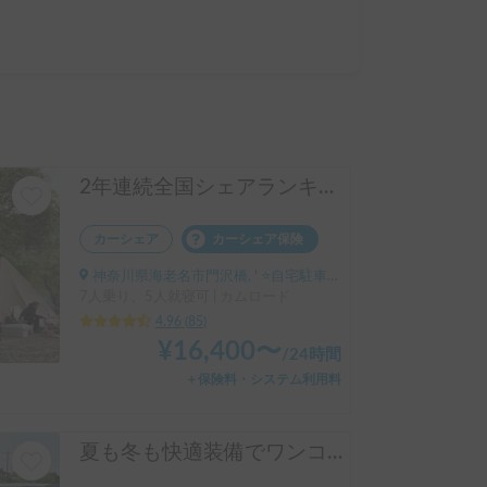
2年連続全国シェアランキング1位獲得🥇 🏕️フル装備のキャンピングカーで快適な家族旅行をお楽しみ下さい😆
カーシェア
カーシェア保険
神奈川県海老名市門沢橋, ' ⭐️自宅駐車場（普通車1台1,500円）
7人乗り、5人就寝可 | カムロード
4.96
(
85
)
¥
16,400
〜
/
24時間
＋保険料・システム利用料
夏も冬も快適装備でワンコと旅を!!