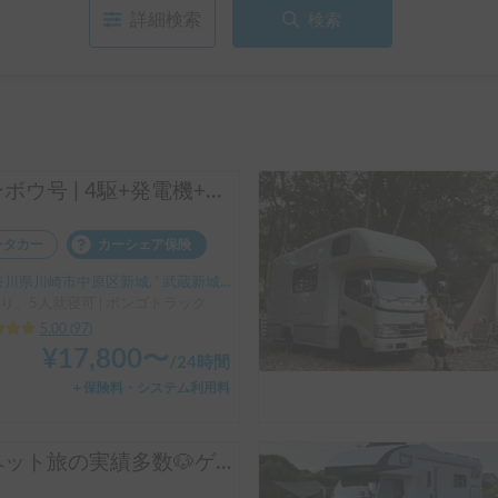
詳細検索
検索
マンボウ号 | 4駆+発電機+家庭用クーラー/レンタル事業者の為、万が一の自損事故の車両保険ついてます
ンタカー
カーシェア保険
川県川崎市中原区新城, ' 武蔵新城駅南口
り、5人就寝可 | ボンゴトラック
5.00
(
97
)
¥
17,800
〜
/
24時間
＋保険料・システム利用料
【ペット旅の実績多数🐶ゲージ不要】HARRY’s キャンピングカー 🐾 ｜ポタ電・バーベキューセット無料貸し出し🚐