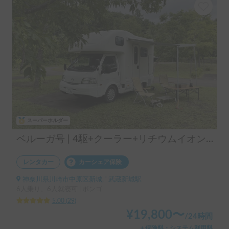
スーパーホルダー
ベルーガ号 | 4駆+クーラー+リチウムイオンバッテリー+ソーラーパネル/レンタル事業者 自損事故の車両保険ついてます
レンタカー
カーシェア保険
神奈川県川崎市中原区新城, ' 武蔵新城駅
6人乗り、6人就寝可 | ボンゴ
5.00
(
29
)
¥
19,800
〜
/
24時間
＋保険料・システム利用料