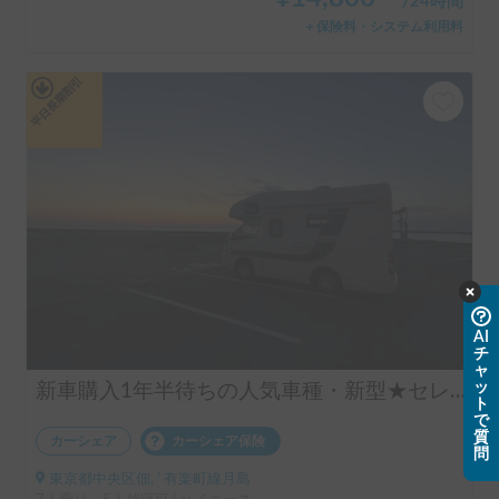
/
24時間
＋保険料・システム利用料
平日長期割引
AI
チ
ャ
ッ
新車購入1年半待ちの人気車種・新型★セレンゲティ525（4WD）★で絶好のアウトドアシーズンを楽しもう！
ト
で
質
カーシェア
カーシェア保険
問
東京都中央区佃, ' 有楽町線月島