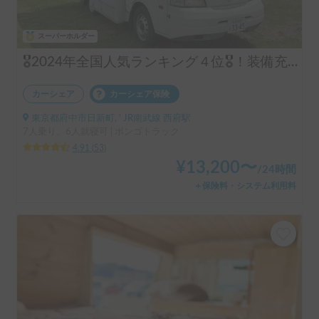
スーパーホルダー
🎖️2024年全国人気ランキング４位🎖️！装備充実！コインパーキング駐車可！6名就寝
カーシェア
カーシェア保険
東京都府中市日新町, ' JR南武線 西府駅
7人乗り、6人就寝可 | ボンゴトラック
4.91
(
53
)
¥
13,200
〜
/
24時間
＋保険料・システム利用料