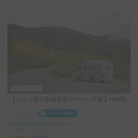
スーパーホルダー
【ペット旅の実績多数🐶ゲージ不要】HARRY’s キャンピングカー 🐾 ｜ポタ電・バーベキューセット無料貸し出し🚐
カーシェア
カーシェア保険
神奈川県横浜市緑区寺山町, ' 中山
7人乗り、5人就寝可 | ハイエース
4.99
(
69
)