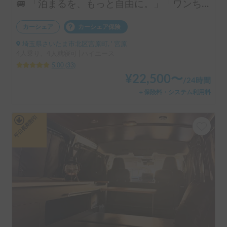
🚐 「泊まるを、もっと自由に。」「ワンちゃんも一緒に、旅に出よう。」ハイエースベースのラグジュアリーキャブコン！ 4人乗りで広々ゆったり快適空間 ・リアクーラー完備で移動中も後部座席も快適 ・揺れが少なく長距離でも快適な乗り心地 👉 初めてのキャンピングカーにもおすすめです！オプションキャンプ用品も充実してます。
カーシェア
カーシェア保険
埼玉県さいたま市北区宮原町, ' 宮原
4人乗り、4人就寝可 | ハイエース
5.00
(
33
)
¥
22,500
〜
/
24時間
＋保険料・システム利用料
平日長期割引