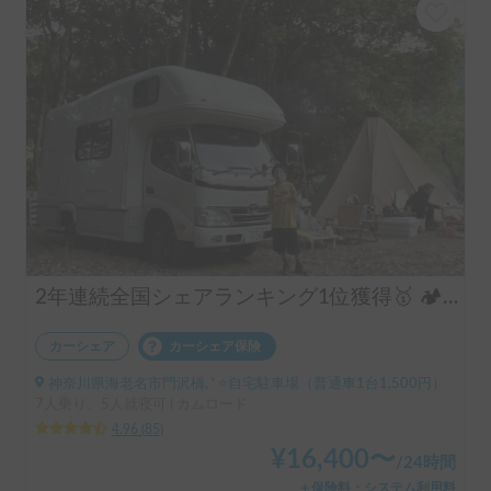
2年連続全国シェアランキング1位獲得🥇 🏕️フル装備のキャンピングカーで快適な家族旅行をお楽しみ下さい😆
カーシェア
カーシェア保険
神奈川県海老名市門沢橋, ' ⭐️自宅駐車場（普通車1台1,500円）
7人乗り、5人就寝可 | カムロード
4.96
(
85
)
¥
16,400
〜
/
24時間
＋保険料・システム利用料