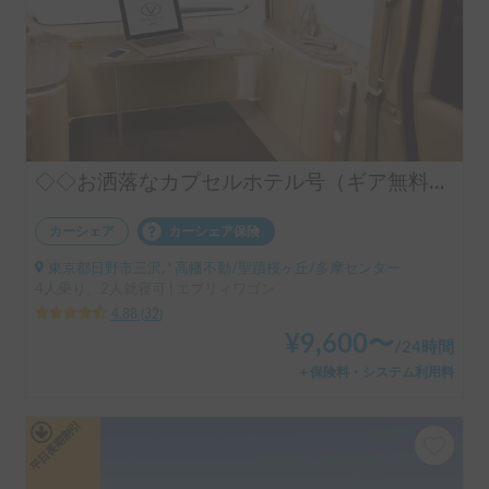
◇◇お洒落なカプセルホテル号（ギア無料手ぶらOK）◇◇
カーシェア
カーシェア保険
東京都日野市三沢, ' 高幡不動/聖蹟桜ヶ丘/多摩センター
4人乗り、2人就寝可 | エブリィワゴン
4.88
(
32
)
¥
9,600
〜
/
24時間
＋保険料・システム利用料
平日長期割引