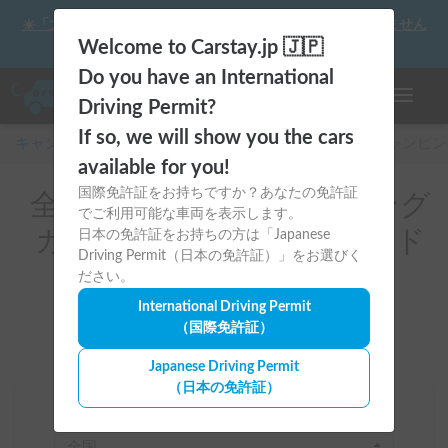
☀️「大曲の花火」をキャンピングカーで最高の思い出にしません
か？
Welcome to Carstay.jp 🇯🇵
Do you have an International
ナビゲー
Driving Permit?
If so, we will show you the cars
キャンピングカー・車中泊スポット予約はCarstay
/
キャンピン
available for you!
国際免許証をお持ちですか？あなたの免許証
全国のレンタルキャンピング
でご利用可能な車両を表示します。
カー(カーテン/サンシェード
日本の免許証をお持ちの方は「Japanese
Driving Permit（日本の免許証）」をお選びく
付き)
ださい。
International Driving Permit
（国際免許証）
Japanese Driving Permit
（日本の免許証）
場所
全国