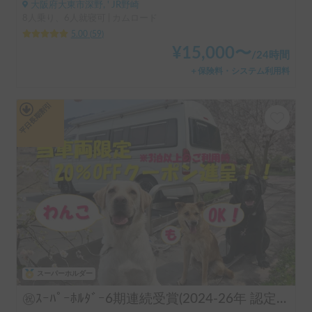
大阪府大東市深野, ' JR野崎
8人乗り、6人就寝可 | カムロード
5.00
(
59
)
¥
15,000
〜
/
24時間
＋保険料・システム利用料
平日長期割引
スーパーホルダー
㊗️ｽｰﾊﾟｰﾎﾙﾀﾞｰ6期連続受賞(2024-26年 認定実績)👑 長期のご利用実績多数♨️🐕♨️わんちゃん🆗🙆✨FFヒーターで夜はぽかぽか☕️直前予約も可能(要相談下さい)⏰全面網戸で犬も人も快適👍ファミリーも喜んで頂けます😃〈ポータブルクーラー・大容量ポータブルバッテリー・電子レンジ・天井換気ファン・冷蔵庫・サブバッテリー2機・外部電源〉 断熱車体&アクリル二重＋網戸とシェード付の断熱窓！花火大会＆野外音楽フェスにも！ロードバイク2台楽々積んで車中泊OK❣️トランポ的な使い方も出来ます！ ハイエース サーフィン 憧れのキャンピングカーで！ 白馬 野沢温泉 蔵王 八方尾根 妙高 スキー スノボ