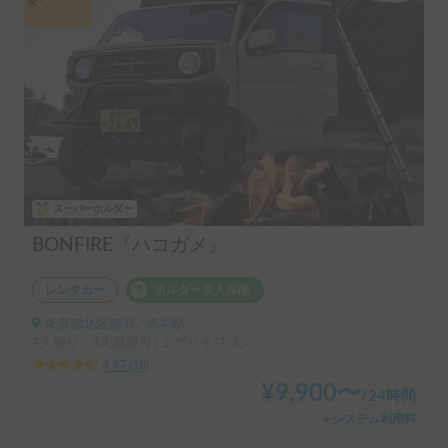
スーパーホルダー
BONFIRE『ハコガメ』
レンタカー
ホルダー加入保険
東京都北区赤羽, ' 赤羽駅
4人乗り、3人就寝可 | エブリイワゴン
4.97
(
38
)
¥
9,900
〜
/
24時間
＋システム利用料