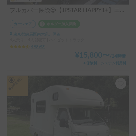
フルカバー保険😌【JPSTAR HAPPY1+】エアコン完備！ペット歓迎🐾配車先多数🐾《西東京キャンピングカーレンタル》
カーシェア
ホルダー加入保険
東京都練馬区南大泉, ' 保谷
4人乗り、4人就寝可 | ハイゼットトラック
4.98
(
53
)
¥
15,800
〜
/
24時間
＋保険料・システム利用料
平日長期割引