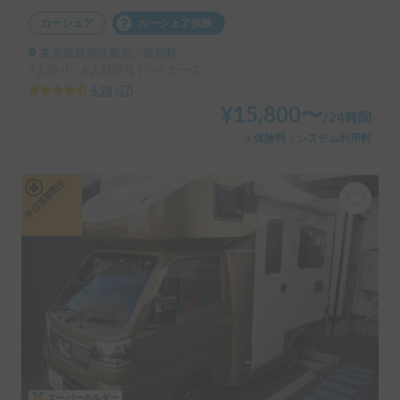
カーシェア
カーシェア保険
東京都新宿区新宿, ' 新宿駅
7人乗り、6人就寝可 | ハイエース
4.98
(
57
)
¥
15,800
〜
/
24時間
＋保険料・システム利用料
平日長期割引
スーパーホルダー