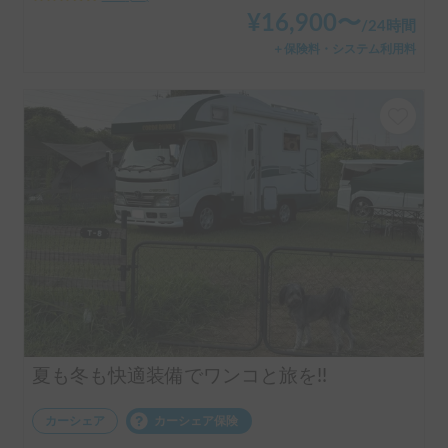
¥
16,900
〜
/
24時間
＋保険料・システム利用料
夏も冬も快適装備でワンコと旅を!!
カーシェア
カーシェア保険