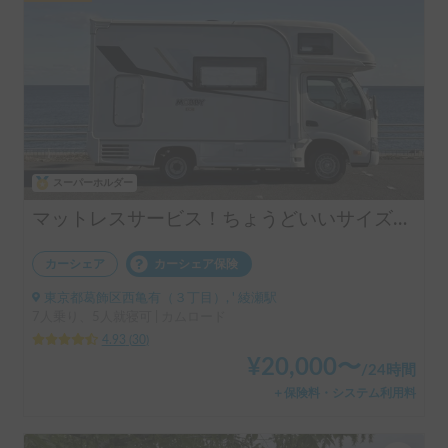
スーパーホルダー
マットレスサービス！ちょうどいいサイズ！MOBBY号！
カーシェア
カーシェア保険
東京都葛飾区西亀有（３丁目）, ' 綾瀬駅
7人乗り、5人就寝可 | カムロード
4.93
(
30
)
¥
20,000
〜
/
24時間
＋保険料・システム利用料