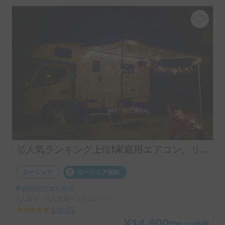
🥇人気ランキング上位❗️家庭用エアコン、リチウムバッテリー、キッチン設備有り！事前見学ok!フル装備のキャンピングカー‼️
カーシェア
カーシェア保険
静岡県沼津市松長
7人乗り、6人就寝可 | カムロード
5.00
(
35
)
¥
14,800
〜