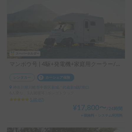
スーパーホルダー
マンボウ号 | 4駆+発電機+家庭用クーラー/レンタル事業者の為、万が一の自損事故の車両保険ついてます
レンタカー
カーシェア保険
神奈川県川崎市中原区新城, ' 武蔵新城駅南口
6人乗り、5人就寝可 | ボンゴトラック
5.00
(
97
)
¥
17,800
〜
/
24時間
＋保険料・システム利用料