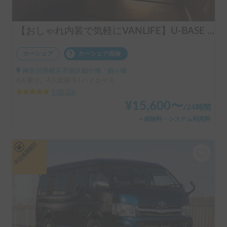
【おしゃれ内装で気軽にVANLIFE】U-BASE ONE | 運転しやすいハイエース！ポータブルエアコンで夏も冬も快適旅へ
カーシェア
カーシェア保険
神奈川県横浜市旭区鶴ケ峰, ' 鶴ヶ峰
6人乗り、4人就寝可 | ハイエース
5.00
(
33
)
¥
15,600
〜
/
24時間
＋保険料・システム利用料
平日長期割引