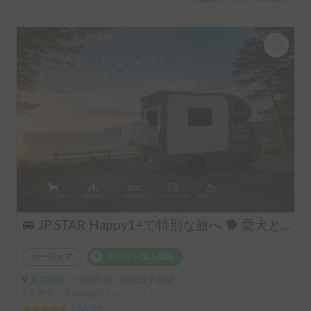
🚐 JP STAR Happy1+で特別な旅へ 🐕 愛犬と一緒に、夫婦旅・ソロキャン・音楽フェスを楽しもう♪
カーシェア
ホルダー加入保険
東京都江戸川区平井, ' 総武線平井駅
4人乗り、4人就寝可 | ハイゼット
5.00
(
29
)