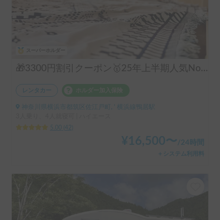
スーパーホルダー
🎁3300円割引クーポン🥇25年上半期人気No.1「動くログハウス🪵」【カップルに大人気✨】【ペット旅🐕】📌内容充実なのに格安の「オリジナル保険プラン」を準備👍
レンタカー
ホルダー加入保険
神奈川県横浜市都筑区佐江戸町, ' 横浜線鴨居駅
3人乗り、4人就寝可 | ハイエース
5.00
(
42
)
¥
16,500
〜
/
24時間
＋システム利用料