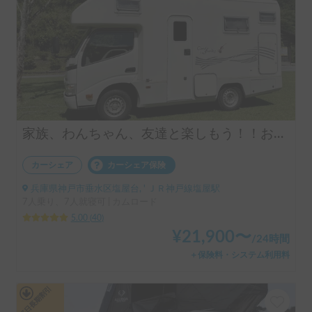
家族、わんちゃん、友達と楽しもう！！お気軽旅行のキャンピングカー（コルドバンクス）四国・淡路島にアクセス抜群🗾ペット大歓迎🐶ケージ無しOK、WIFI無料
カーシェア
カーシェア保険
兵庫県神戸市垂水区塩屋台, ' ＪＲ神戸線塩屋駅
7人乗り、7人就寝可 | カムロード
5.00
(
40
)
¥
21,900
〜
/
24時間
＋保険料・システム利用料
平日長期割引