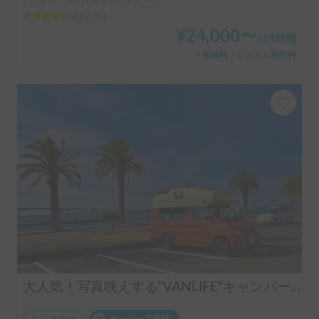
7人乗り、5人就寝可 | ハイエース
4.97
(
35
)
¥
24,000
〜
/
24時間
＋保険料・システム利用料
大人気！写真映えする"VANLIFE"キャンパー「モビゴン」🍊