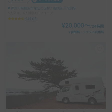
レンタカー
カーシェア保険
神奈川県横浜市旭区二俣川, ' 相鉄線 二俣川駅
5人乗り、4人就寝可 | フリーダ
4.91
(
35
)
¥
20,000
〜
/
24時間
＋保険料・システム利用料