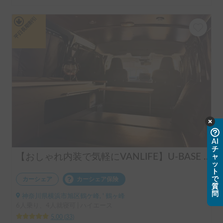
平日長期割引
AI
チ
【おしゃれ内装で気軽にVANLIFE】U-BASE ONE | 運転しやすいハイエース！ポータブルエアコンで夏も冬も快適旅へ
ャ
ッ
ト
で
カーシェア
カーシェア保険
質
問
神奈川県横浜市旭区鶴ケ峰, ' 鶴ヶ峰
6人乗り、4人就寝可 | ハイエース
5.00
(
33
)