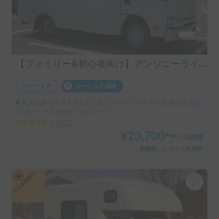
【ファミリー&初心者向け】アンソニーライト
カーシェア
カーシェア保険
東京都調布市深大寺北町, ' セブンイレブン深大寺店 調布北高校前（小田急バス）
7人乗り、6人就寝可 | カムロード
4.97
(
29
)
¥
23,700
〜
/
24時間
＋保険料・システム利用料
平日長期割引