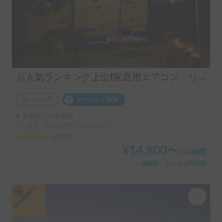
🥇人気ランキング上位❗️家庭用エアコン、リチウムバッテリー、キッチン設備有り！事前見学ok!フル装備のキャンピングカー‼️
カーシェア
カーシェア保険
静岡県沼津市松長
7人乗り、6人就寝可 | カムロード
5.00
(
35
)
¥
14,800
〜
/
24時間
＋保険料・システム利用料
平日長期割引