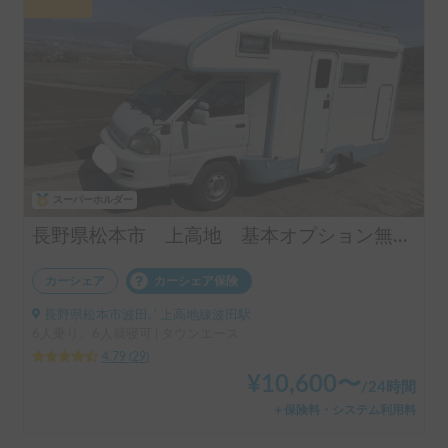
スーパーホルダー
長野県松本市 上高地 基本オプション無料 24h受け渡しOK
カーシェア
カーシェア保険
長野県松本市波田, ' 上高地線波田駅
6人乗り、6人就寝可 | タウンエース
4.79
(
29
)
¥
10,600
〜
/
24時間
＋保険料・システム利用料