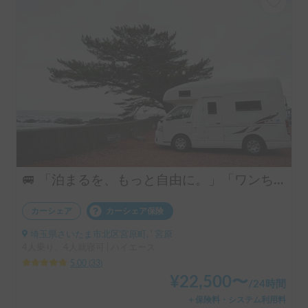
🚐 「泊まるを、もっと自由に。」「ワンちゃんも一緒に、旅に出よう。」ハイエースベースのラグジュアリーキャブコン！ 4人乗りで広々ゆったり快適空間 ・リアクーラー完備で移動中も後部座席も快適 ・揺れが少なく長距離でも快適な乗り心地 👉 初めてのキャンピングカーにもおすすめです！オプションキャンプ用品も充実してます。
カーシェア
カーシェア保険
埼玉県さいたま市北区宮原町, ' 宮原
4人乗り、4人就寝可 | ハイエース
5.00
(
33
)
¥
22,500
〜
/
24時間
＋保険料・システム利用料