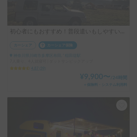
初心者にもおすすめ！普段遣いもしやすいピックアップトラックキャンピングカー！
カーシェア
カーシェア保険
神奈川県川崎市多摩区布田, ' 稲田堤駅
7人乗り、4人就寝可 | ダットサンピックアップ
4.87
(
39
)
¥
9,900
〜
/
24時間
＋保険料・システム利用料