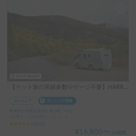
スーパーホルダー
【ペット旅の実績多数🐶ゲージ不要】HARRY’s キャンピングカー 🐾 ｜ポタ電・バーベキューセット無料貸し出し🚐
カーシェア
カーシェア保険
神奈川県横浜市緑区寺山町, ' 中山
7人乗り、5人就寝可 | ハイエース
4.99
(
69
)
¥
16,900
〜
/
24時間