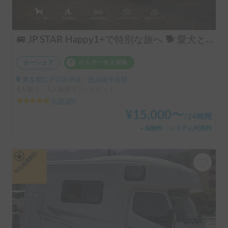
🚐 JP STAR Happy1+で特別な旅へ 🐕 愛犬と一緒に、夫婦旅・ソロキャン・音楽フェスを楽しもう♪
カーシェア
ホルダー加入保険
東京都江戸川区平井, ' 総武線平井駅
4人乗り、4人就寝可 | ハイゼット
5.00
(
29
)
¥
15,000
〜
/
24時間
＋保険料・システム利用料
平日長期割引