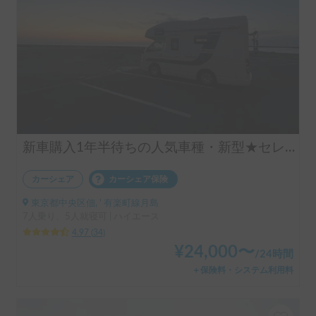
新車購入1年半待ちの人気車種・新型★セレンゲティ525（4WD）★で絶好のアウトドアシーズンを楽しもう！
カーシェア
カーシェア保険
東京都中央区佃, ' 有楽町線月島
7人乗り、5人就寝可 | ハイエース
4.97
(
34
)
¥
24,000
〜
/
24時間
＋保険料・システム利用料