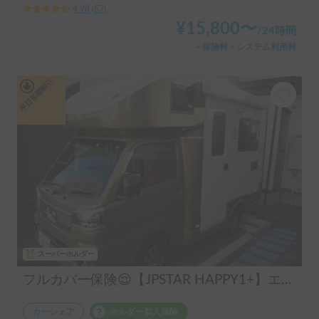
4.98
(
57
)
¥
15,800
〜
/
24時間
＋保険料・システム利用料
平日長期割引
スーパーホルダー
フルカバー保険😌【JPSTAR HAPPY1+】エアコン完備！ペット歓迎🐾配車先多数🐾《西東京キャンピングカーレンタル》
カーシェア
ホルダー加入保険