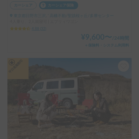
カーシェア
カーシェア保険
東京都日野市三沢, ' 高幡不動/聖蹟桜ヶ丘/多摩センター
4人乗り、2人就寝可 | エブリィワゴン
4.88
(
32
)
¥
9,600
〜
/
24時間
＋保険料・システム利用料
平日長期割引