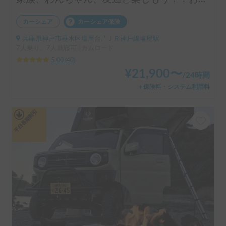
カーシェア
カーシェア保険
兵庫県神戸市垂水区塩屋台, ' ＪＲ神戸線塩屋駅
7人乗り、7人就寝可 | カムロード
5.00
(
40
)
¥
21,900
〜
/
24時間
＋保険料・システム利用料
平日長期割引