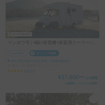
スーパーホルダー
マンボウ号 | 4駆+発電機+家庭用クーラー/レンタル事業者の為、万が一の自損事故の車両保険ついてます
レンタカー
カーシェア保険
神奈川県川崎市中原区新城, ' 武蔵新城駅南口
6人乗り、5人就寝可 | ボンゴトラック
5.00
(
97
)
¥
17,800
〜
/
24時間
＋保険料・システム利用料