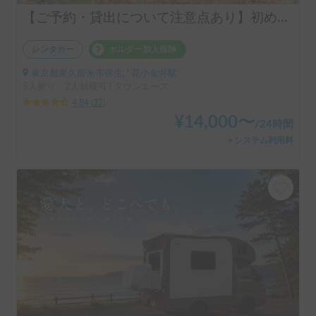
【ご予約・貸出について注意点あり】初めての車中泊はシンク付きアルトピアーノで決まり！！当店のキャンピングレンタカーは【ペット同乗可能！５人乗り！大人２名就寝可能。 安心のトヨタ正規ディーラーレンタル！！】シンク付きアルトピアーノ愛犬との車中泊旅にピッタリ🐶ペット/初心者大歓迎🔰/音楽フェス等などなどご利用ください。コンパクトで運転しやすいキャンピングカー🚙
レンタカー
ホルダー加入保険
東京都東久留米市弥生, ' 花小金井駅
5人乗り、2人就寝可 | タウンエース
4.84
(
32
)
¥
14,000
〜
/
24時間
＋システム利用料