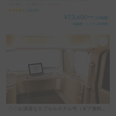
10人乗り、6人就寝可 | ハイエース
4.88
(
34
)
¥
13,600
〜
/
24時間
＋保険料・システム利用料
◇◇お洒落なカプセルホテル号（ギア無料手ぶらOK）◇◇