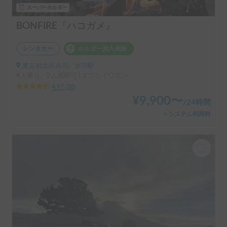
スーパーホルダー
BONFIRE『ハコガメ』
レンタカー
ホルダー加入保険
東京都北区赤羽, ' 赤羽駅
4人乗り、3人就寝可 | エブリイワゴン
4.97
(
38
)
¥
9,900
〜
/
24時間
＋システム利用料