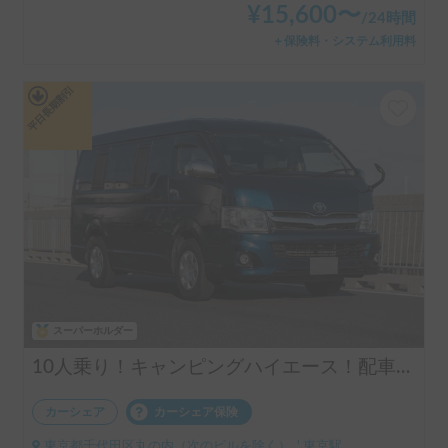
¥
15,600
〜
/
24時間
＋保険料・システム利用料
平日長期割引
スーパーホルダー
10人乗り！キャンピングハイエース！配車無料！割引アリ！！
カーシェア
カーシェア保険
東京都千代田区丸の内（次のビルを除く）, ' 東京駅