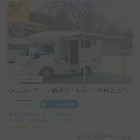
平日長期割引
スーパーホルダー
家庭用エアコン新導入！お貸出100件以上の実績！揺れや横風に強くミニバン感覚で運転！ペット大歓迎＆充実設備♪安心安全なダブルタイヤを装備したアルファSSSで快適な旅を！
カーシェア
カーシェア保険
東京都清瀬市中里, ' 秋津/新秋津
7人乗り、5人就寝可 | ボンゴトラック
4.85
(
27
)
¥
13,800
〜
/
24時間