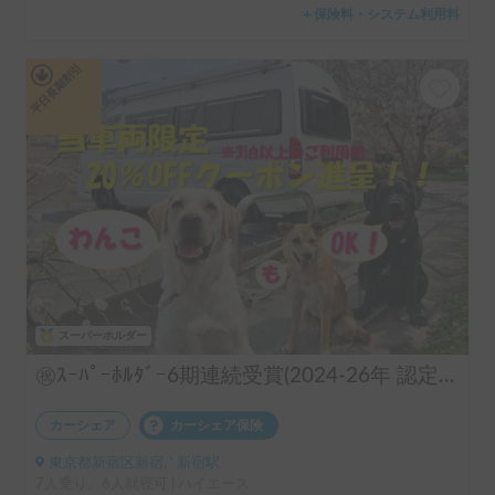
＋保険料・システム利用料
平日長期割引
スーパーホルダー
㊗️ｽｰﾊﾟｰﾎﾙﾀﾞｰ6期連続受賞(2024-26年 認定実績)👑 長期のご利用実績多数♨️🐕♨️わんちゃん🆗🙆✨FFヒーターで夜はぽかぽか☕️直前予約も可能(要相談下さい)⏰全面網戸で犬も人も快適👍ファミリーも喜んで頂けます😃〈ポータブルクーラー・大容量ポータブルバッテリー・電子レンジ・天井換気ファン・冷蔵庫・サブバッテリー2機・外部電源〉 断熱車体&アクリル二重＋網戸とシェード付の断熱窓！花火大会＆野外音楽フェスにも！ロードバイク2台楽々積んで車中泊OK❣️トランポ的な使い方も出来ます！ ハイエース サーフィン 憧れのキャンピングカーで！ 白馬 野沢温泉 蔵王 八方尾根 妙高 スキー スノボ
カーシェア
カーシェア保険
東京都新宿区新宿, ' 新宿駅
7人乗り、6人就寝可 | ハイエース