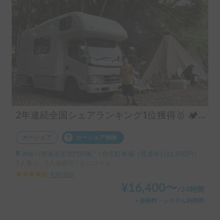
2年連続全国シェアランキング1位獲得🥇 🏕️フル装備のキャンピングカーで快適な家族旅行をお楽しみ下さい😆
カーシェア
カーシェア保険
神奈川県海老名市門沢橋, ' ⭐️自宅駐車場（普通車1台1,500円）
7人乗り、5人就寝可 | カムロード
4.96
(
85
)
¥
16,400
〜
/
24時間
＋保険料・システム利用料