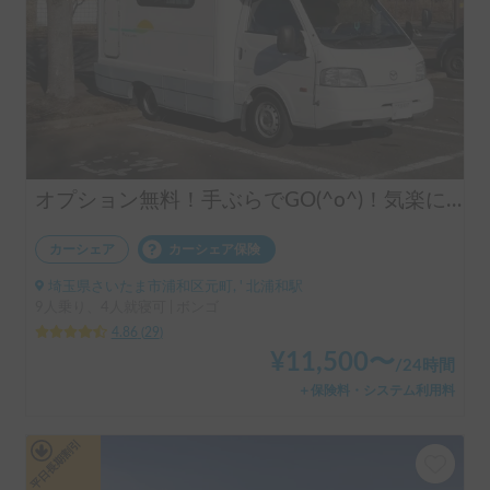
オプション無料！手ぶらでGO(^o^)！気楽に運転できるキャンピングカー!
カーシェア
カーシェア保険
埼玉県さいたま市浦和区元町, ' 北浦和駅
9人乗り、4人就寝可 | ボンゴ
4.86
(
29
)
¥
11,500
〜
/
24時間
＋保険料・システム利用料
平日長期割引