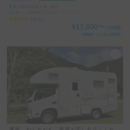
東京都練馬区南大泉, ' 保谷
4人乗り、4人就寝可 | ハイゼットトラック
4.98
(
53
)
¥
15,800
〜
/
24時間
＋保険料・システム利用料
家族、わんちゃん、友達と楽しもう！！お気軽旅行のキャンピングカー（コルドバンクス）四国・淡路島にアクセス抜群🗾ペット大歓迎🐶ケージ無しOK、WIFI無料