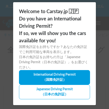
☀️「大曲の花火」をキャンピングカーで最高の思い出にしません
か？
Welcome to Carstay.jp 🇯🇵
Do you have an International
ナビゲー
Driving Permit?
If so, we will show you the cars
キャンピングカー・車中泊スポット予約はCarstay
/
キャンピン
available for you!
国際免許証をお持ちですか？あなたの免許証
全国のレンタルキャンピング
でご利用可能な車両を表示します。
カー(カーナビ付き)
日本の免許証をお持ちの方は「Japanese
Driving Permit（日本の免許証）」をお選びく
ださい。
International Driving Permit
（国際免許証）
Japanese Driving Permit
場所
（日本の免許証）
全国