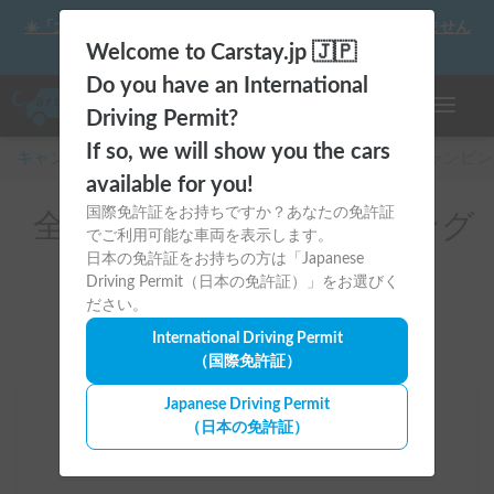
☀️「大曲の花火」をキャンピングカーで最高の思い出にしません
か？
Welcome to Carstay.jp 🇯🇵
Do you have an International
ナビゲー
Driving Permit?
If so, we will show you the cars
キャンピングカー・車中泊スポット予約はCarstay
/
キャンピン
available for you!
国際免許証をお持ちですか？あなたの免許証
全国のレンタルキャンピング
でご利用可能な車両を表示します。
カー(BBQ設備一式あり)
日本の免許証をお持ちの方は「Japanese
Driving Permit（日本の免許証）」をお選びく
ださい。
International Driving Permit
（国際免許証）
Japanese Driving Permit
場所
（日本の免許証）
全国