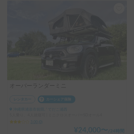
オーバーランダーミニ
レンタカー
カーシェア保険
沖縄県浦添市前田, ' てだこ浦西
5人乗り、4人就寝可 | ミニクロスオーバーSDオール4
3.00
(
0
)
¥
24,000
〜
/
24時間