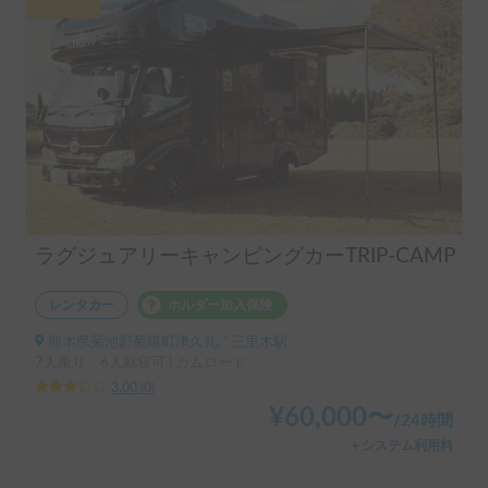
ラグジュアリーキャンピングカーTRIP-CAMP
レンタカー
ホルダー加入保険
熊本県菊池郡菊陽町津久礼, ' 三里木駅
7人乗り、6人就寝可 | カムロード
3.00
(
0
)
¥
60,000
〜
/
24時間
＋システム利用料