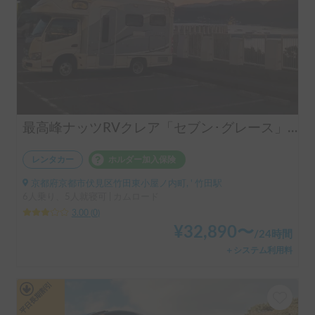
最高峰ナッツRVクレア「セブン･グレース」 | ペット歓迎！エアコン＆FFヒーター完備で年中快適
レンタカー
ホルダー加入保険
京都府京都市伏見区竹田東小屋ノ内町, ' 竹田駅
6人乗り、5人就寝可 | カムロード
3.00
(
0
)
¥
32,890
〜
/
24時間
＋システム利用料
平日長期割引