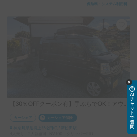
＋保険料・システム利用料
AI
チ
【30％OFFクーポン有】手ぶらでOK！アウトドアグッズフル装備🏕️気軽な軽バン コトアウトドア クリッパー号
ャ
ッ
ト
で
カーシェア
カーシェア保険
質
問
神奈川県足柄上郡松田町, ' 新松田駅
4人乗り、2人就寝可 | NV100 クリッパーRIO