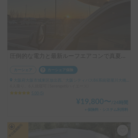
圧倒的な電力と最新ルーフエアコンで真夏の車内も快適！安心のトイレも完備！ペット🐶😺同乗も可能！走行安定性抜群の4WDキャンピングカーで未知の旅に出掛けませんか？
カーシェア
カーシェア保険
大阪府大阪市城東区放出西, ' 大阪シティバス86系統寝屋川大橋停留所
6人乗り、6人就寝可 | Serengeti(ハイエース)
5.00
(
5
)
¥
19,800
〜
/
24時間
＋保険料・システム利用料
平日長期割引