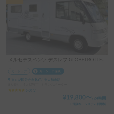
メルセデスベンツ デスレフ GLOBETROTTER 6人(大人2、小人4)が就寝できる最大級高級ヨーロピアンモーターホーム 大型な車両やMTの運転が好きな方にお勧め 蓄電池9120wh+ソーラー880w搭載で冷暖房完備
カーシェア
カーシェア保険
東京都国分寺市北町, ' 東大和市駅
5人乗り、6人就寝可 | トランスポーター
5.00
(
5
)
¥
19,800
〜
/
24時間
＋保険料・システム利用料