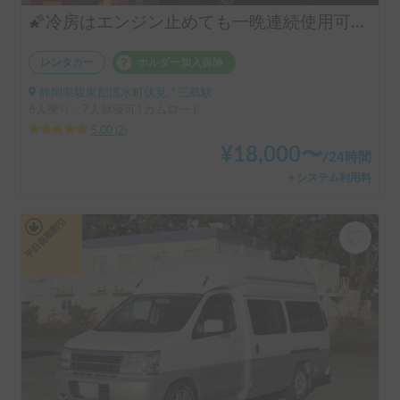
🌠冷房はエンジン止めても一晩連続使用可能。運転は乗り心地と安全性のための特殊装備で安全安心。家庭用エアコン、FFヒーター、強化リチウムイオンバッテリー（社外品）、ソーラーパネル、冷蔵庫、電子レンジ、TV、ないものはない！ここまで贅沢に備えた車両は他にはないと思います。安心して楽しめる旅をフル装備の安心でサポートします。
レンタカー
ホルダー加入保険
静岡県駿東郡清水町伏見, ' 三島駅
6人乗り、7人就寝可 | カムロード
5.00
(
2
)
¥
18,000
〜
/
24時間
＋システム利用料
平日長期割引