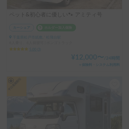
ペット&初心者に優しい🐾 アミティ号
カーシェア
ホルダー加入保険
千葉県松戸市紙敷, ' 松飛台駅
6人乗り、6人就寝可 | ボンゴトラック
5.00
(
3
)
¥
12,000
〜
/
24時間
＋保険料・システム利用料
平日長期割引