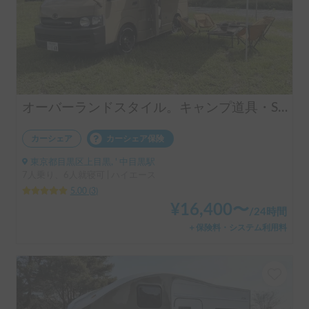
オーバーランドスタイル。キャンプ道具・SUPボードなどレンタル有り
カーシェア
カーシェア保険
東京都目黒区上目黒, ' 中目黒駅
7人乗り、6人就寝可 | ハイエース
5.00
(
3
)
¥
16,400
〜
/
24時間
＋保険料・システム利用料