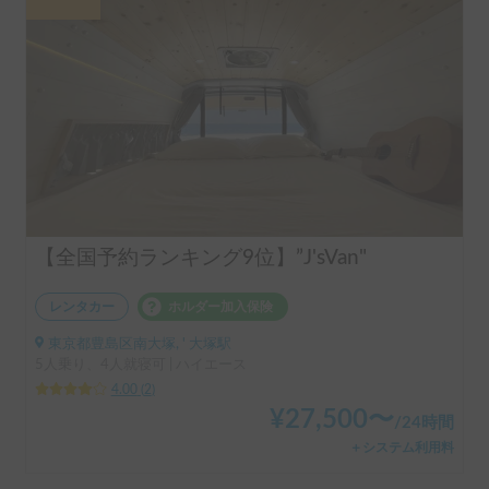
【全国予約ランキング9位】”J'sVan"
レンタカー
ホルダー加入保険
東京都豊島区南大塚, ' 大塚駅
5人乗り、4人就寝可 | ハイエース
4.00
(
2
)
¥
27,500
〜
/
24時間
＋システム利用料