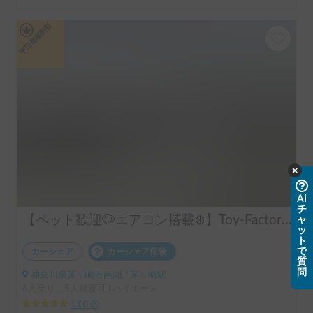
平日長期割引
AI
チ
【ペット歓迎🐶エアコン搭載❄️】Toy-Factory BALEIA | 自宅のように寛げる極上空間！快適装備満載のキャンピングカー
ャ
ッ
ト
で
カーシェア
カーシェア保険
質
問
神奈川県茅ヶ崎市南湖, ' 茅ヶ崎駅
6人乗り、5人就寝可 | ハイエース
5.00
(
3
)