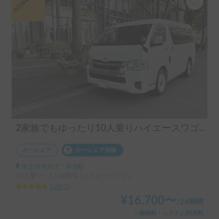
平日長期割引
2家族でもゆったり10人乗りハイエースワゴン
カーシェア
カーシェア保険
埼玉県草加市, ' 草加駅
10人乗り、5人就寝可 | ハイエースワゴン
5.00
(
3
)
¥
16,700
〜
/
24時間
＋保険料・システム利用料