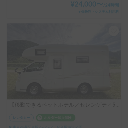
¥
24,000
〜
/
24時間
＋保険料・システム利用料
【移動できるペットホテル／セレンゲティ525（TOYOTAハイエース）】乗車人数7人／就寝人数7人／2WD車／ペット歓迎車両／冷暖房装備付き/ラップポントイレ付 ★こんなひとにおススメ！カップル、友人、中長距離移動の方、電気で困りたくない方、BBQや温泉、山道、スキー、スノボを楽しむ方、ぜひご検討ください。 ※ご返答までに１営業日ほどいただく場合がございます。ご了承くださいませ。
レンタカー
ホルダー加入保険
東京都港区台場2－2－2, ' お台場海浜公園