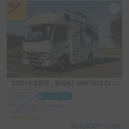
平日長期割引
【2025年最新型・最高峰】VANTECH ZiL 520｜4WDで冬の青森も安心！エアコン・FFヒーター完備で年中快適な動くホテル✨ペットOK・6名就寝
カーシェア
カーシェア保険
青森県上北郡おいらせ町緑ケ丘
6人乗り、6人就寝可 | カムロード
5.00
(
1
)
¥
21,600
〜
/
24時間