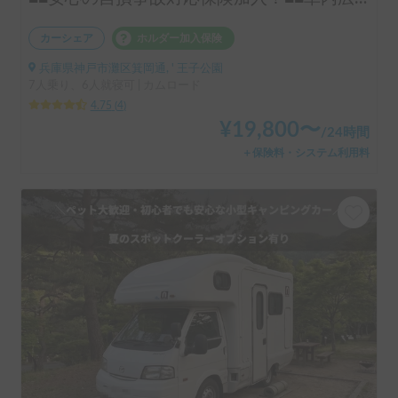
カーシェア
ホルダー加入保険
兵庫県神戸市灘区箕岡通, ' 王子公園
7人乗り、6人就寝可 | カムロード
4.75
(
4
)
¥
19,800
〜
/
24時間
＋保険料・システム利用料