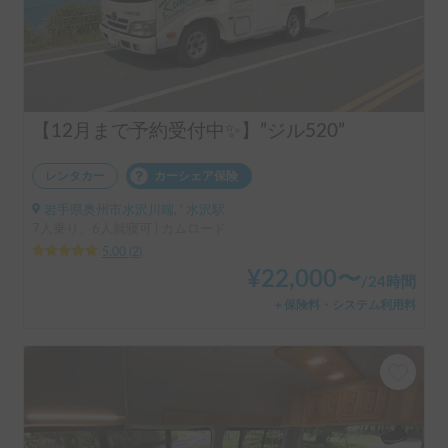
【12月まで予約受付中✨】”ジル520”
レンタカー
カーシェア保険
岩手県奥州市水沢川端, ' 水沢駅
7人乗り、6人就寝可 | カムロード
5.00
(
2
)
¥
22,000
〜
/
24時間
＋保険料・システム利用料