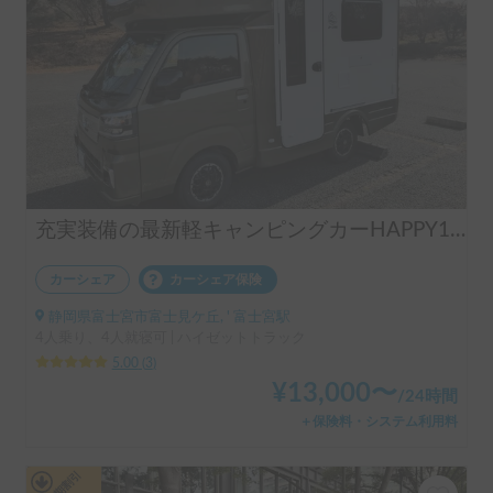
充実装備の最新軽キャンピングカーHAPPY1premiumで富士山周辺を満喫！
カーシェア
カーシェア保険
静岡県富士宮市富士見ケ丘, ' 富士宮駅
4人乗り、4人就寝可 | ハイゼットトラック
5.00
(
3
)
¥
13,000
〜
/
24時間
＋保険料・システム利用料