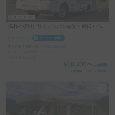
スーパーホルダー
揺れや横風に強くミニバン感覚で運転！ペット大歓迎＆快適リアエアコン♪室内高180cmの広々空間＆ロングソファーでゆっくり寛げ、大人5名就寝可能なカービィ号で素敵な旅を！
カーシェア
カーシェア保険
東京都清瀬市中里, ' 秋津駅/新秋津駅
6人乗り、5人就寝可 | バネット
5.00
(
3
)
¥
18,300
〜
/
24時間
＋保険料・システム利用料