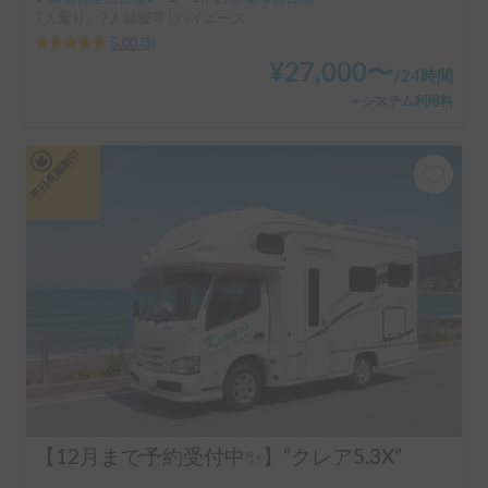
7人乗り、7人就寝可 | ハイエース
5.00
(
3
)
¥
27,000
〜
/
24時間
＋システム利用料
平日長期割引
【12月まで予約受付中✨】”クレア5.3X”