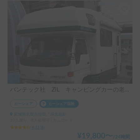
バンテック社 ZiL キャンピングカーの老舗ブランド
カーシェア
カーシェア保険
宮城県名取市増田, ' JR名取駅
10人乗り、8人就寝可 | カムロード
4.33
(
6
)
¥
19,800
〜
/
24時間