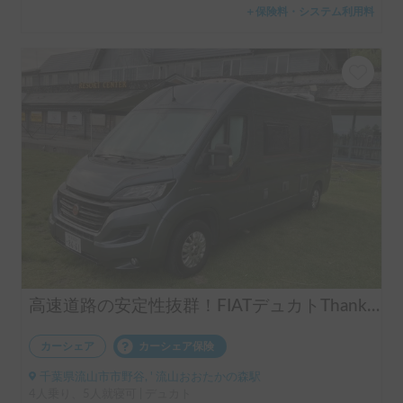
＋保険料・システム利用料
高速道路の安定性抜群！FIATデュカトThank you GO号
カーシェア
カーシェア保険
千葉県流山市市野谷, ' 流山おおたかの森駅
4人乗り、5人就寝可 | デュカト