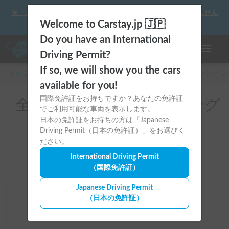
☀️「大曲の花火」をキャンピングカーで最高の思い出にしません
か？
Welcome to Carstay.jp 🇯🇵
Do you have an International
ナビゲー
Driving Permit?
If so, we will show you the cars
キャンピングカー・車中泊スポット予約はCarstay
/
キャンピン
available for you!
国際免許証をお持ちですか？あなたの免許証
全国のレンタルキャンピング
でご利用可能な車両を表示します。
カー(BBQ設備一式あり)
日本の免許証をお持ちの方は「Japanese
Driving Permit（日本の免許証）」をお選びく
ださい。
International Driving Permit
（国際免許証）
Japanese Driving Permit
場所
（日本の免許証）
全国