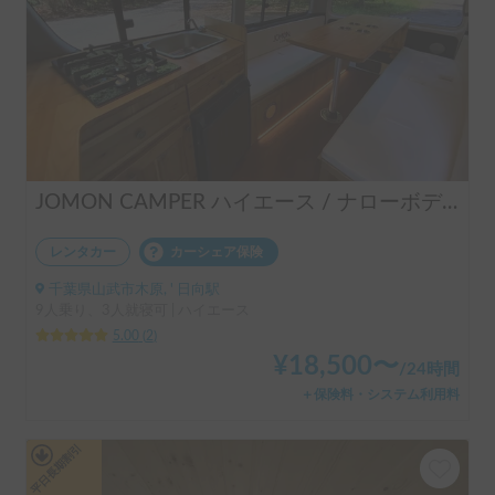
JOMON CAMPER ハイエース / ナローボディーで運転しやすい / 快適設備 / 3人就寝 / 6人掛けパーティーモードテーブル / エアコン＆ヒーター / バーベキュー用品＆キャンプ用品貸出あり / ペット可 / 成田空港送迎無料 / 羽田空港送迎(要相談) / 車両保管が無料 / 英語対応あり / 長期レンタル最大40%OFF♡
レンタカー
カーシェア保険
千葉県山武市木原, ' 日向駅
9人乗り、3人就寝可 | ハイエース
5.00
(
2
)
¥
18,500
〜
/
24時間
＋保険料・システム利用料
平日長期割引