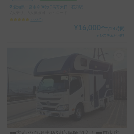
愛知県一宮市今伊勢町馬寄大日, ' 石刀駅
7人乗り、6人就寝可 | カムロード
5.00
(
4
)
¥
16,000
〜
/
24時間
＋システム利用料
■■安心の自損事故対応保険加入！■■車内広々♪ 家庭用エアコン・FFヒーター付きで年中快適♪♪ コンビニ・スーパーにも駐車できます！ お子様が多いご家族や複数世帯、お友達利用にオススメ★ 普通運転免許でＯＫ♪ ●室内高１９１cm ◆ガソリンタンク８０ℓで遠出楽々！