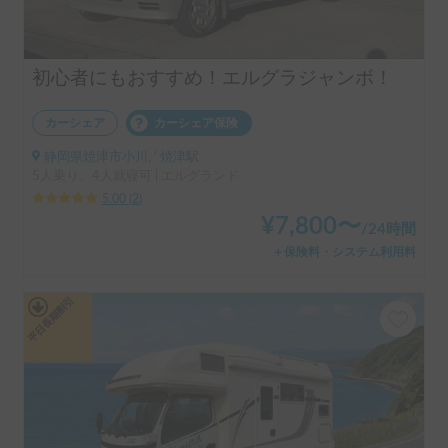
初心者にもおすすめ！エルグラジャンボ！
カーシェア
カーシェア保険
静岡県焼津市小川, ' 焼津駅
5人乗り、4人就寝可 | エルグランド
5.00
(
2
)
¥
7,800
〜
/
24時間
＋保険料・システム利用料
平日長期割引