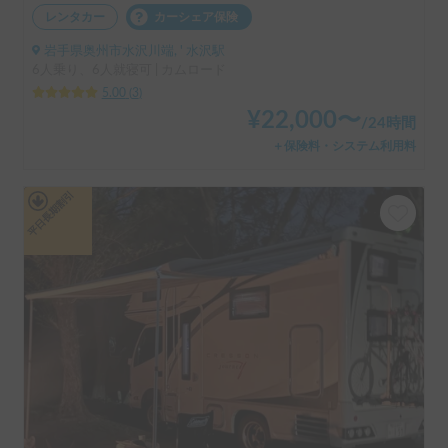
レンタカー
カーシェア保険
岩手県奥州市水沢川端, ' 水沢駅
6人乗り、6人就寝可 | カムロード
5.00
(
3
)
¥
22,000
〜
/
24時間
＋保険料・システム利用料
平日長期割引