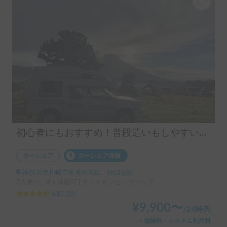
初心者にもおすすめ！普段遣いもしやすいピックアップトラックキャンピングカー！
カーシェア
カーシェア保険
神奈川県川崎市多摩区布田, ' 稲田堤駅
7人乗り、4人就寝可 | ダットサンピックアップ
4.87
(
39
)
¥
9,900
〜
/
24時間
＋保険料・システム利用料