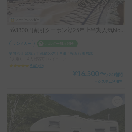
スーパーホルダー
🎁3300円割引クーポン🥇25年上半期人気No.1「動くログハウス🪵」【カップルに大人気✨】【ペット旅🐕】📌内容充実なのに格安の「オリジナル保険プラン」を準備👍
レンタカー
ホルダー加入保険
神奈川県横浜市都筑区佐江戸町, ' 横浜線鴨居駅
3人乗り、4人就寝可 | ハイエース
5.00
(
42
)
¥
16,500
〜
/
24時間
＋システム利用料