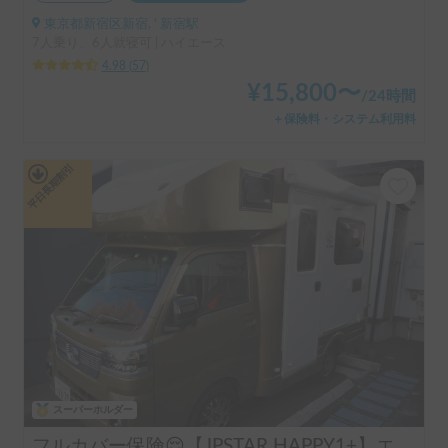
東京都新宿区新宿, ' 新宿駅
7人乗り、6人就寝可 | ハイエース
4.98
(
57
)
¥
15,800
〜
/
24時間
＋保険料・システム利用料
平日長期割引
スーパーホルダー
フルカバー保険😌【JPSTAR HAPPY1+】エアコン完備！ペット歓迎🐾配車先多数🐾《西東京キャンピングカーレンタル》