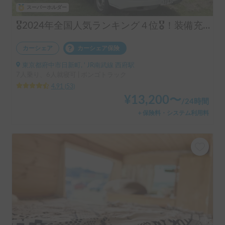
スーパーホルダー
🎖️2024年全国人気ランキング４位🎖️！装備充実！コインパーキング駐車可！6名就寝
カーシェア
カーシェア保険
東京都府中市日新町, ' JR南武線 西府駅
7人乗り、6人就寝可 | ボンゴトラック
4.91
(
53
)
¥
13,200
〜
/
24時間
＋保険料・システム利用料