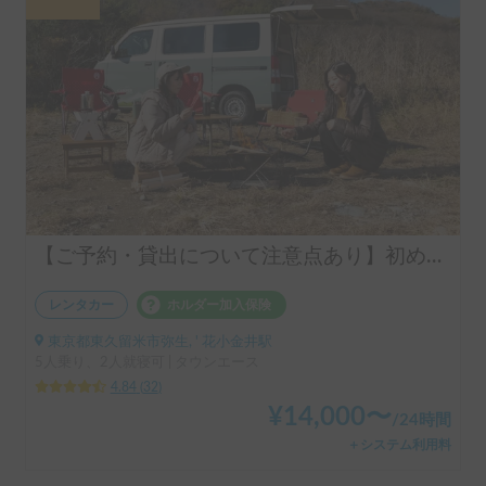
【ご予約・貸出について注意点あり】初めての車中泊はシンク付きアルトピアーノで決まり！！当店のキャンピングレンタカーは【ペット同乗可能！５人乗り！大人２名就寝可能。 安心のトヨタ正規ディーラーレンタル！！】シンク付きアルトピアーノ愛犬との車中泊旅にピッタリ🐶ペット/初心者大歓迎🔰/音楽フェス等などなどご利用ください。コンパクトで運転しやすいキャンピングカー🚙
レンタカー
ホルダー加入保険
東京都東久留米市弥生, ' 花小金井駅
5人乗り、2人就寝可 | タウンエース
4.84
(
32
)
¥
14,000
〜
/
24時間
＋システム利用料