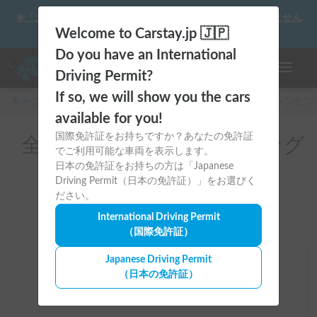
☀️「大曲の花火」をキャンピングカーで最高の思い出にしません
か？
Welcome to Carstay.jp 🇯🇵
Do you have an International
ナビゲー
Driving Permit?
If so, we will show you the cars
キャンピングカー・車中泊スポット予約はCarstay
/
キャンピン
available for you!
国際免許証をお持ちですか？あなたの免許証
全国のレンタルキャンピング
でご利用可能な車両を表示します。
カー(バックカメラ付き)
日本の免許証をお持ちの方は「Japanese
Driving Permit（日本の免許証）」をお選びく
ださい。
International Driving Permit
（国際免許証）
Japanese Driving Permit
場所
（日本の免許証）
全国