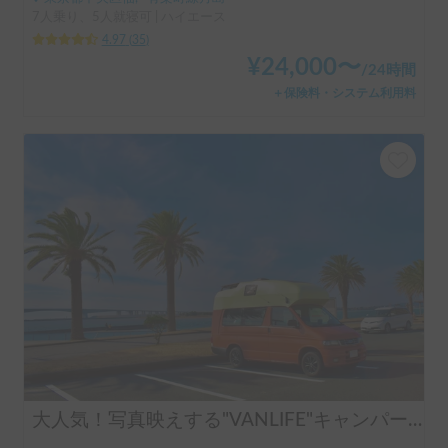
7人乗り、5人就寝可 | ハイエース
4.97
(
35
)
¥
24,000
〜
/
24時間
＋保険料・システム利用料
大人気！写真映えする"VANLIFE"キャンパー「モビゴン」🍊