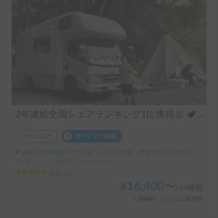
2年連続全国シェアランキング1位獲得🥇 🏕️フル装備のキャンピングカーで快適な家族旅行をお楽しみ下さい😆
カーシェア
カーシェア保険
神奈川県海老名市門沢橋, ' ⭐️自宅駐車場（普通車1台1,500円）
7人乗り、5人就寝可 | カムロード
4.96
(
85
)
¥
16,400
〜
/
24時間
＋保険料・システム利用料