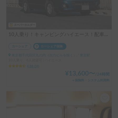
スーパーホルダー
10人乗り！キャンピングハイエース！配車無料！割引アリ！！
カーシェア
カーシェア保険
東京都千代田区丸の内（次のビルを除く）, ' 東京駅
10人乗り、6人就寝可 | ハイエース
4.88
(
34
)
¥
13,600
〜
/
24時間
＋保険料・システム利用料