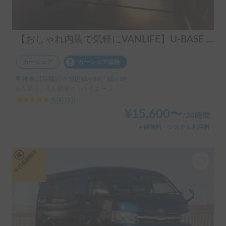
【おしゃれ内装で気軽にVANLIFE】U-BASE ONE | 運転しやすいハイエース！ポータブルエアコンで夏も冬も快適旅へ
カーシェア
カーシェア保険
神奈川県横浜市旭区鶴ケ峰, ' 鶴ヶ峰
6人乗り、4人就寝可 | ハイエース
5.00
(
33
)
¥
15,600
〜
/
24時間
＋保険料・システム利用料
平日長期割引