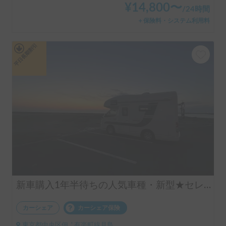
¥
14,800
〜
/
24時間
＋保険料・システム利用料
平日長期割引
新車購入1年半待ちの人気車種・新型★セレンゲティ525（4WD）★で絶好のアウトドアシーズンを楽しもう！
カーシェア
カーシェア保険
東京都中央区佃, ' 有楽町線月島