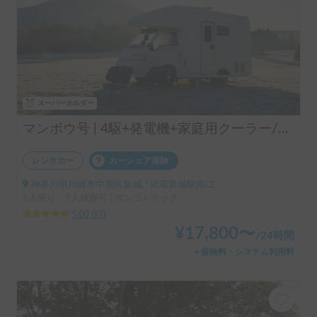
スーパーホルダー
マンボウ号 | 4駆+発電機+家庭用クーラー/レンタル事業者の為、万が一の自損事故の車両保険ついてます
レンタカー
カーシェア保険
神奈川県川崎市中原区新城, ' 武蔵新城駅南口
6人乗り、5人就寝可 | ボンゴトラック
5.00
(
97
)
¥
17,800
〜
/
24時間
＋保険料・システム利用料