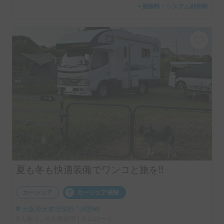
＋保険料・システム利用料
夏も冬も快適装備でワンコと旅を!!
カーシェア
カーシェア保険
大阪府大東市深野, ' JR野崎
8人乗り、6人就寝可 | カムロード