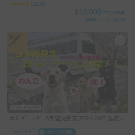
5.00
(
59
)
¥
15,000
〜
/
24時間
＋保険料・システム利用料
平日長期割引
スーパーホルダー
㊗️ｽｰﾊﾟｰﾎﾙﾀﾞｰ6期連続受賞(2024-26年 認定実績)👑 長期のご利用実績多数♨️🐕♨️わんちゃん🆗🙆✨FFヒーターで夜はぽかぽか☕️直前予約も可能(要相談下さい)⏰全面網戸で犬も人も快適👍ファミリーも喜んで頂けます😃〈ポータブルクーラー・大容量ポータブルバッテリー・電子レンジ・天井換気ファン・冷蔵庫・サブバッテリー2機・外部電源〉 断熱車体&アクリル二重＋網戸とシェード付の断熱窓！花火大会＆野外音楽フェスにも！ロードバイク2台楽々積んで車中泊OK❣️トランポ的な使い方も出来ます！ ハイエース サーフィン 憧れのキャンピングカーで！ 白馬 野沢温泉 蔵王 八方尾根 妙高 スキー スノボ
カーシェア
カーシェア保険