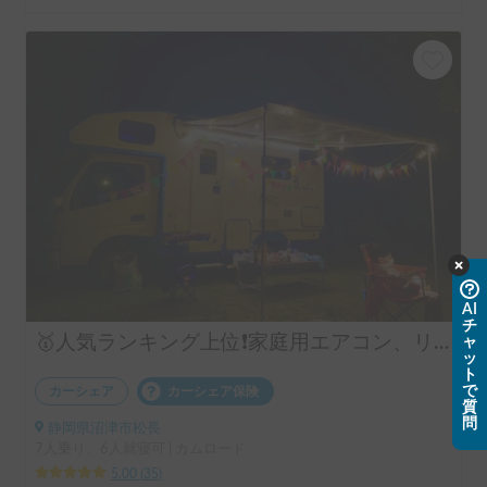
AI
チ
🥇人気ランキング上位❗️家庭用エアコン、リチウムバッテリー、キッチン設備有り！事前見学ok!フル装備のキャンピングカー‼️
ャ
ッ
ト
で
カーシェア
カーシェア保険
質
問
静岡県沼津市松長
7人乗り、6人就寝可 | カムロード
5.00
(
35
)