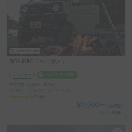
スーパーホルダー
BONFIRE『ハコガメ』
レンタカー
ホルダー加入保険
東京都北区赤羽, ' 赤羽駅
4人乗り、3人就寝可 | エブリイワゴン
4.97
(
38
)
¥
9,900
〜
/
24時間
＋システム利用料