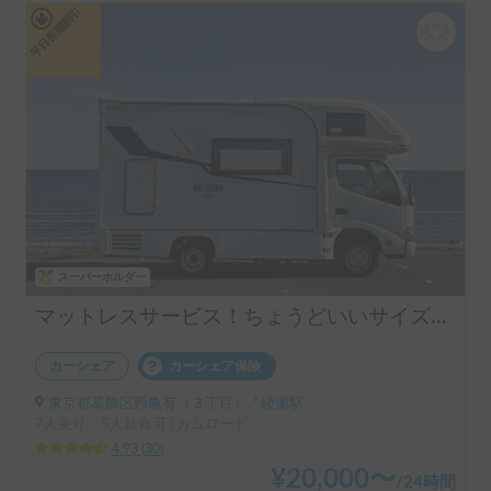
平日長期割引
スーパーホルダー
マットレスサービス！ちょうどいいサイズ！MOBBY号！
カーシェア
カーシェア保険
東京都葛飾区西亀有（３丁目）, ' 綾瀬駅
7人乗り、5人就寝可 | カムロード
4.93
(
30
)
¥
20,000
〜
/
24時間