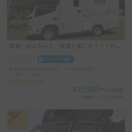
家族、わんちゃん、友達と楽しもう！！お気軽旅行のキャンピングカー（コルドバンクス）四国・淡路島にアクセス抜群🗾ペット大歓迎🐶ケージ無しOK、WIFI無料
カーシェア
カーシェア保険
兵庫県神戸市垂水区塩屋台, ' ＪＲ神戸線塩屋駅
7人乗り、7人就寝可 | カムロード
5.00
(
40
)
¥
21,900
〜
/
24時間
＋保険料・システム利用料
平日長期割引