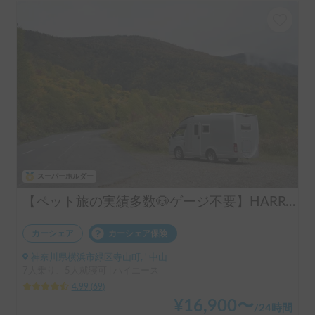
スーパーホルダー
【ペット旅の実績多数🐶ゲージ不要】HARRY’s キャンピングカー 🐾 ｜ポタ電・バーベキューセット無料貸し出し🚐
カーシェア
カーシェア保険
神奈川県横浜市緑区寺山町, ' 中山
7人乗り、5人就寝可 | ハイエース
4.99
(
69
)
¥
16,900
〜
/
24時間