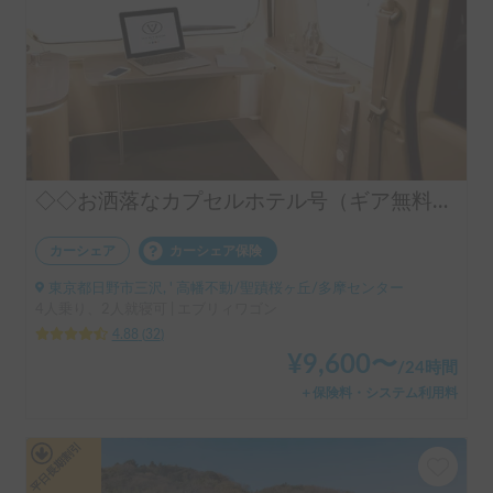
◇◇お洒落なカプセルホテル号（ギア無料手ぶらOK）◇◇
カーシェア
カーシェア保険
東京都日野市三沢, ' 高幡不動/聖蹟桜ヶ丘/多摩センター
4人乗り、2人就寝可 | エブリィワゴン
4.88
(
32
)
¥
9,600
〜
/
24時間
＋保険料・システム利用料
平日長期割引