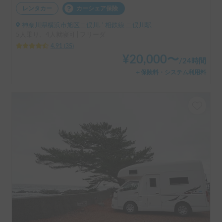
レンタカー
カーシェア保険
神奈川県横浜市旭区二俣川, ' 相鉄線 二俣川駅
5人乗り、4人就寝可 | フリーダ
4.91
(
35
)
¥
20,000
〜
/
24時間
＋保険料・システム利用料