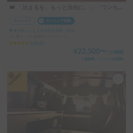
🚐 「泊まるを、もっと自由に。」「ワンちゃんも一緒に、旅に出よう。」ハイエースベースのラグジュアリーキャブコン！ 4人乗りで広々ゆったり快適空間 ・リアクーラー完備で移動中も後部座席も快適 ・揺れが少なく長距離でも快適な乗り心地 👉 初めてのキャンピングカーにもおすすめです！オプションキャンプ用品も充実してます。
カーシェア
カーシェア保険
埼玉県さいたま市北区宮原町, ' 宮原
4人乗り、4人就寝可 | ハイエース
5.00
(
33
)
¥
22,500
〜
/
24時間
＋保険料・システム利用料
平日長期割引