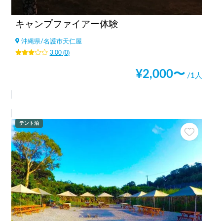
キャンプファイアー体験
沖縄県
/
名護市天仁屋
3.00
(
0
)
¥
2,000
〜
/1人
テント泊