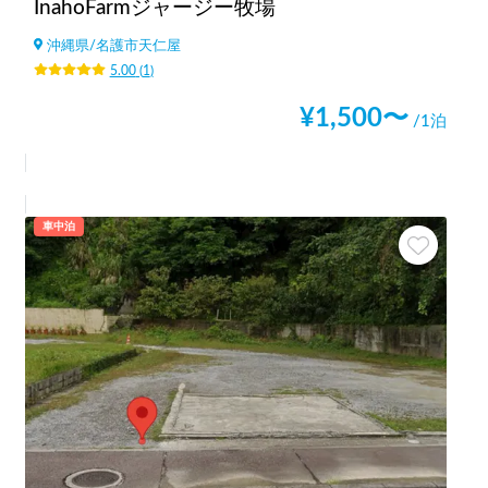
InahoFarmジャージー牧場
沖縄県
/
名護市天仁屋
5.00
(
1
)
¥
1,500
〜
/1泊
車中泊