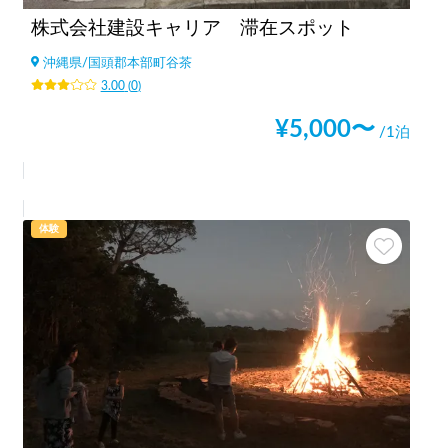
株式会社建設キャリア 滞在スポット
沖縄県
/
国頭郡本部町谷茶
3.00
(
0
)
¥
5,000
〜
/1泊
体験