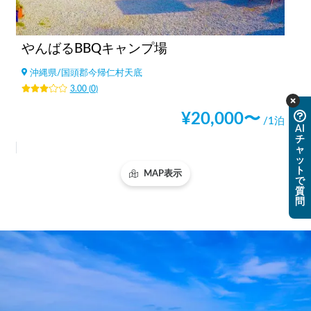
やんばるBBQキャンプ場
沖縄県
/
国頭郡今帰仁村天底
3.00
(
0
)
¥
20,000
〜
/1泊
AI
チ
ャ
ッ
ト
MAP表示
で
質
問