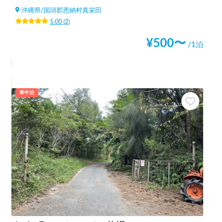
沖縄県
/
国頭郡恩納村真栄田
5.00
(
2
)
¥
500
〜
/1泊
車中泊