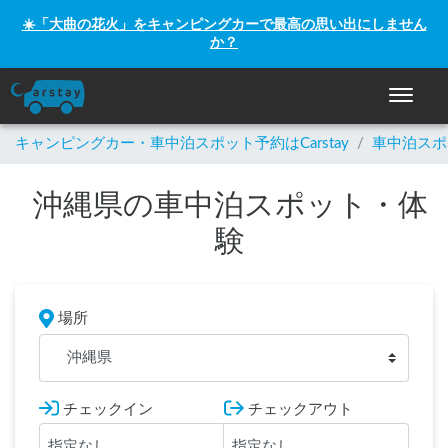
☀️「大曲の花火」をキャンピングカーで最高の思い出にしません
か？
ナビゲー
キャンピングカー・車中泊スポット予約はCarstay
/
車中泊スポ
沖縄県の車中泊スポット・体
験
場所
沖縄県
チェックイン
チェックアウト