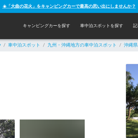
☀️「大曲の花火」をキャンピングカーで最高の思い出にしませんか？
キャンピングカーを探す
車中泊スポットを探す
記
y
/
車中泊スポット
/
九州・沖縄
地方の車中泊スポット
/
沖縄県