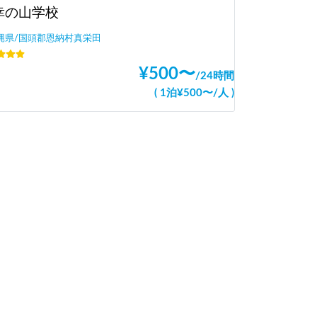
幸の山学校
縄県/国頭郡恩納村真栄田
¥
500
〜
/
24時間
(
1泊
¥
500
〜
/
人
)