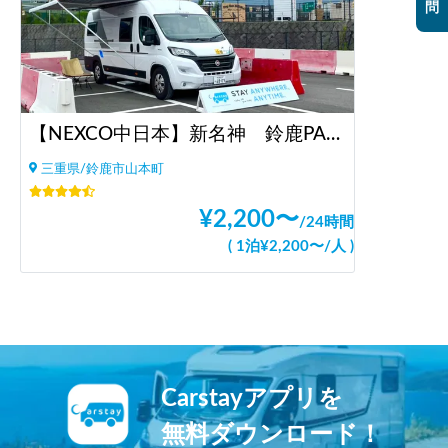
問
【NEXCO中日本】新名神 鈴鹿PA（上り）RVステーション鈴鹿※電源付き！
三重県/鈴鹿市山本町
¥
2,200
〜
/
24時間
(
1泊
¥
2,200
〜
/
人
)
Carstayアプリを