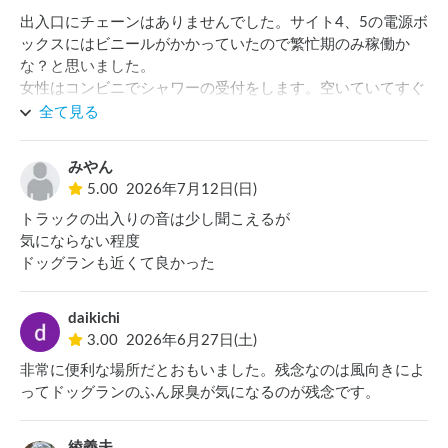
全ての写真を表示
出入口にチェーンはありませんでした。サイト4、5の電源ボ
ックスにはビニールがかかっていたので繁忙期のみ稼働か
な？と思いました。

女性はコンビニでシャワーの受付をします。空いていてすぐ
入れましたが夕方の時間帯だからか男性は7、8人待ってらっ
全て見る
しゃる方がいらっしゃいました。

みやん
トラックのアイドリング音はしますが、逆に静かな所だとド
5.00
2026年7月12日(日)
アの開け閉め音に気をつかうので多少周りの音がある方が私
トラックの出入りの音は少し聞こえるが

は気兼ねなくていいです。

気にならない程度

ドッグランも近くて良かった
他のSAPAにもこういう所増えて欲しいです。

あとはゴミ処理ができると有り難いです。
daikichi
3.00
2026年6月27日(土)
非常に便利な場所だとおもいました。残念なのは風向きによ
ってドッグランのふん尿臭が気になるのが残念です。