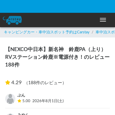
☀️「大曲の花火」をキャンピングカーで最高の思い出にしません
か？
ナビゲー
キャンピングカー・車中泊スポット予約はCarstay
/
車中泊スポ
【NEXCO中日本】新名神 鈴鹿PA（上り）
RVステーション鈴鹿※電源付き！のレビュー
188件
4.29
（188件のレビュー）
ぶん
5.00
2026年8月1日(土)