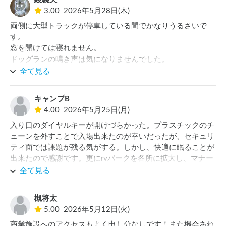
綾義夫
3.00
2026年5月28日(木)
両側に大型トラックが停車している間でかなりうるさいで
す。

窓を開けては寝れません。

ドッグランの鳴き声は気になりませんでした。

全て見る
キャンプB
4.00
2026年5月25日(月)
入り口のダイヤルキーが開けづらかった。プラスチックのチ
ェーンを外すことで入場出来たのが幸いだったが、セキュリ
ティ面では課題が残る気がする。しかし、快適に眠ることが
出来たので感謝です。更にrvパークを各所に拡大し、マナー
違反出来ないように厳格なルールを義務化して、軽から普通
全て見る
乗用車はrvパークでしか車中泊出来ないようにしなければな
らないと思います。
槻将太
5.00
2026年5月12日(火)