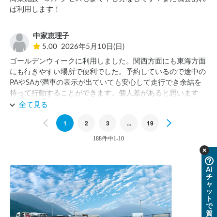
商業施設へのアクセスもよく申し分なしです！また機会あれ
ば利用します！
中家恵理子
5.00
2026年5月10日(日)
ゴールデンウィークに利用しました。関西方面にも東海方面
にも行きやすい場所で便利でした。予約しているので途中の
PAやSAが満車の表示が出ていても安心して走行でき余結を
持って行動することができます。個人差があると思います
が、周りの騒音も余り気にすることが無かったです。機会が
全て見る
あればまた利用したいと思います。
Previous
1
2
3
...
19
Next
188件中1-10
AI
チ
ャ
ッ
ト
で
質