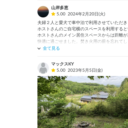
山岸多恵
5.00
2024年2月20日(火)
夫婦２人と愛犬で車中泊で利用させていただき
ホストさんのご自宅横のスペースを利用すると
ホストさんのメイン居住スペースからは距離が
快適に過ごせました。焚き火用の薪を忘れてし
急な雨にはすぐにパラソルを貸して頂けたりと
全て見る
目を行き届かせてくださるホストさんです。

おかげで夜は焚き火を囲みながら満点の星空を
マックスKY
5.00
2023年5月5日(金)
また、ホストさんのお子さん達がとっても可愛
ウチのワンコと遊んでくれたり、我が子の小さ
過ごせました。ありがとうございました(^ ^)