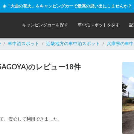
☀️「大曲の花火」をキャンピングカーで最高の思い出にしませんか？
キャンピングカーを探す
車中泊スポットを探す
記
y
/
車中泊スポット
/
近畿
地方の車中泊スポット
/
兵庫県の車中
AGOYA)のレビュー18件
て、安心して利用できました。
