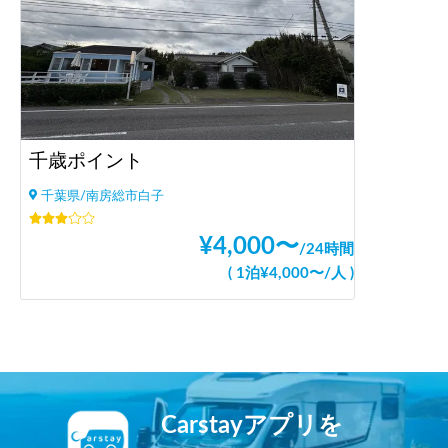
千歳ポイント
千葉県/南房総市白子
¥
4,000
〜
/
24時間
(
1泊
¥
4,000
〜
/
人
)
Carstayアプリを