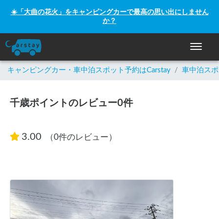
☀️「大曲の花火」をキャンピングカーで最高の思い出にしません
か？
ナビゲー
キャンピングカー・車中泊スポット予約はCarstay
/
車中泊スポ
千歳ポイントのレビュー0件
3.00
（0件のレビュー）