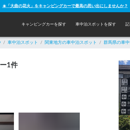
☀️「大曲の花火」をキャンピングカーで最高の思い出にしませんか？
キャンピングカーを探す
車中泊スポットを探す
記
y
/
車中泊スポット
/
関東
地方の車中泊スポット
/
群馬県の車中
ー1件