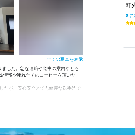
軒
群
全ての写真を表示
りました。急な連絡や道中の案内なども
♨️情報や淹れたてのコーヒーを頂いた
したが、安心安全とても綺麗な御手洗で