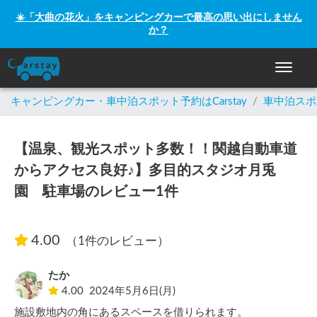
☀️「大曲の花火」をキャンピングカーで最高の思い出にしません
か？
ナビゲー
キャンピングカー・車中泊スポット予約はCarstay
/
車中泊スポ
【温泉、観光スポット多数！！関越自動車道
からアクセス良好♪】多目的スタジオ月兎
園 駐車場のレビュー1件
4.00
（1件のレビュー）
たか
4.00
2024年5月6日(月)
施設敷地内の角にあるスペースを借りられます。
