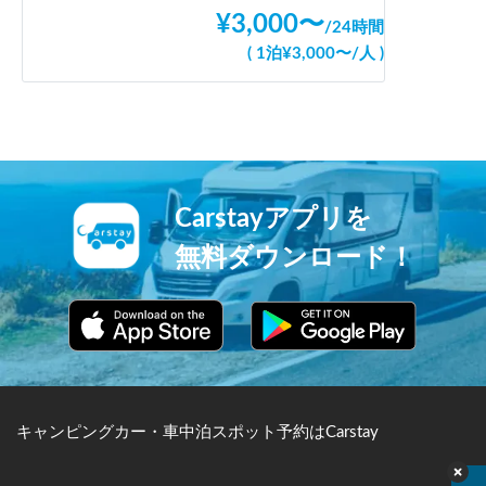
ただし、直接こちらのレビューとは関係ありませんが、伊香
¥
3,000
〜
/
24時間
保温泉付近は駐車場が最大料金なしの所ばかりかつ満車がほ
(
1泊
¥
3,000
〜
/
人
)
とんどなので、車中泊後に車を置ける場所があるかと言うと
疑問です。

ホテルや旅館の宿泊金額（温泉入浴含む）と利便性or車中泊
＋駐車料金＋日帰り入浴料での比較や個人のメリットデメリ
ット感にもよりますが、通常の宿泊施設としっかり比較をし
てから決めた方が良いとは思います。

伊香保温泉目的でこちらを利用される方の参考になれば幸い
Carstayアプリを
です。
無料ダウンロード！
キャンピングカー・車中泊スポット予約はCarstay