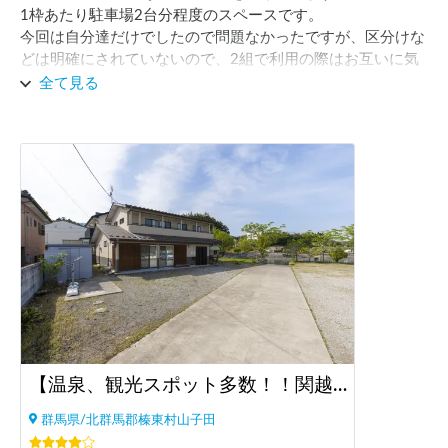
1枠あたり駐車場2台分程度のスペースです。

今回は自分達だけでしたので問題なかったですが、区分けな
どは明確にされていないので、2組で利用の際はお互いに気
をつける必要はあると思います。

全て見る
住所でナビ設定すると入口ではなく敷地の裏側に回されて生
活道路のような所を通ってしまいますので、ナビ設定の場合
は注意が必要です。

お手洗い等借りられる建物は綺麗で、このお値段であれば申
し分ないと思います。

自販機などは歩いて少し下ったところまで行かないといけな
いので、余裕のある方は事前に買っておくのが良いと思いま
す。

また、スペース裏手が池？湖？で、開けてはいますが山中な
ので虫などの対策は必要だと思います。5月初旬でしたがそ
れなりに虫はいました。

紹介にもあるように、伊香保温泉へ車で10分〜15分程度で
アクセスできるので、そちらの観光目的で利用はありだと思
【温泉、観光スポット多数！！関越自動車道からアクセス良好♪】多目的スタジオ月兎園 駐車場
います。

純粋に1泊ということであれば良い選択のひとつだと思いま
群馬県/北群馬郡榛東村山子田
す。
