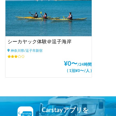
シーカヤック体験＠逗子海岸
神奈川県/逗子市新宿
¥
0
〜
/
24時間
(
1泊
¥
0
〜
/
人
)
Carstayアプリを