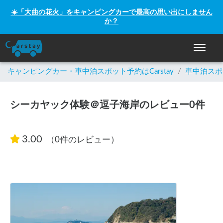
☀️「大曲の花火」をキャンピングカーで最高の思い出にしません
か？
ナビゲー
キャンピングカー・車中泊スポット予約はCarstay
/
車中泊スポ
シーカヤック体験＠逗子海岸のレビュー0件
3.00
（0件のレビュー）